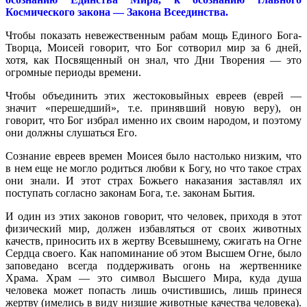
Космического закона — Закона Всеединства.
Чтобы показать невежественным рабам мощь Единого Бога-
Творца, Моисей говорит, что Бог сотворил мир за 6 дней,
хотя, как Посвященный он знал, что Дни Творения — это
огромные периоды времени.
Чтобы объединить этих жестоковыйных евреев (еврей —
значит «перешедший», т.е. принявший новую веру), он
говорит, что Бог избрал именно их своим народом, и поэтому
они должны слушаться Его.
Сознание евреев времен Моисея было настолько низким, что
в нем еще не могло родиться любви к Богу, но что такое страх
они знали. И этот страх Божьего наказания заставлял их
поступать согласно законам Бога, т.е. законам Бытия.
И один из этих законов говорит, что человек, приходя в этот
физический мир, должен избавляться от своих животных
качеств, приносить их в жертву Всевышнему, сжигать на Огне
Сердца своего. Как напоминание об этом Высшем Огне, было
заповедано всегда поддерживать огонь на жертвеннике
Храма. Храм — это символ Высшего Мира, куда душа
человека может попасть лишь очистившись, лишь принеся
жертву (имелись в виду низшие животные качества человека).