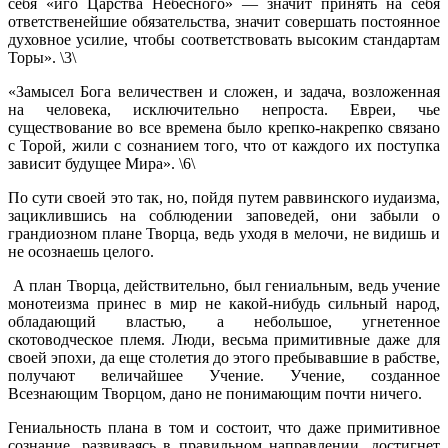
себя «иго Царства Небесного» — значит принять на себя
ответственейшие обязательства, значит совершать постоянное
духовное усилие, чтобы соответствовать высоким стандартам
Торы». \3\
«Замысел Бога величествен и сложен, и задача, возложенная
на человека, исключительно непроста. Евреи, чье
существование во все времена было крепко-накрепко связано
с Торой, жили с сознанием того, что от каждого их поступка
зависит будущее Мира». \6\
По сути своей это так, но, пойдя путем раввинского иудаизма,
зациклившись на соблюдении заповедей, они забыли о
грандиозном плане Творца, ведь уходя в мелочи, не видишь и
не осознаешь целого.
А план Творца, действительно, был гениальным, ведь учение
монотеизма принес в мир не какой-нибудь сильный народ,
обладающий властью, а небольшое, угнетенное
скотоводческое племя. Люди, весьма примитивные даже для
своей эпохи, да еще столетия до этого пребывавшие в рабстве,
получают величайшее Учение. Учение, созданное
Всезнающим Творцом, дано не понимающим почти ничего.
Гениальность плана в том и состоит, что даже примитивное
сознание, развиваясь в правильном направлении, достигнет