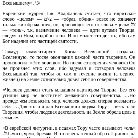
Всевышнему». \3\
Еврейский мудрец 15в. Абарбанель считает, что ивритское
слово «целем» — צלם — «образ, облик» вовсе не означает
только «изображение», он производит его от слова «цель» צל
— «тень», т.к. назначение человека — идти путями Творца,
следуя за Ним, подобно тени. И он может это делать, ибо сам
Бог наделил его частицей святости.
Талмуд комментирует: Когда Всевышний создавал
Вселенную, то после окончания каждой части творения, Он
произносил: «Это хорошо». Но после сотворения человека Он
не произнес этих слов, ибо задумал и сотворил человека
Всевышний так, чтобы он сам в течение жизни (а вернее,
жизней) на Земле сознательно довел себя до совершенства.
«Человек должен стать младшим партнером Творца. Без его
усилий мир не достигнет желанного совершенства. …Но
прежде чем возвысить мир, человек должен сперва возвысить
себя. …Для этого и дал Всевышний людям Тору — весь план
Творения, чтобы людская деятельность на Земле обрела цель и
смысл».
«В еврейской литургии, в псалмах Тору часто называют «оль»
-על -«иго, ярмо, бремя». И это очень точный образ. Принять на