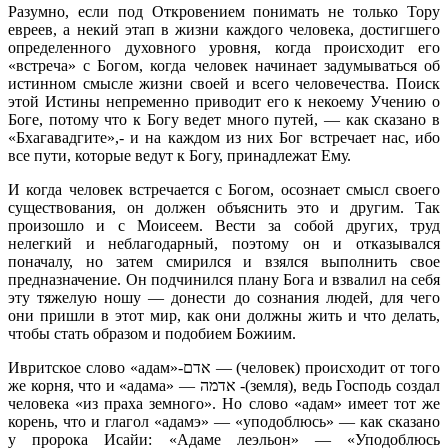
Разумно, если под Откровением понимать не только Тору
евреев, а некий этап в жизни каждого человека, достигшего
определенного духовного уровня, когда происходит его
«встреча» с Богом, когда человек начинает задумываться об
истинном смысле жизни своей и всего человечества. Поиск
этой Истины непременно приводит его к некоему Учению о
Боге, потому что к Богу ведет много путей, — как сказано в
«Бхагавадгите»,- и на каждом из них Бог встречает нас, ибо
все пути, которые ведут к Богу, принадлежат Ему.
И когда человек встречается с Богом, осознает смысл своего
существования, он должен объяснить это и другим. Так
произошло и с Моисеем. Вести за собой других, труд
нелегкий и неблагодарный, поэтому он и отказывался
поначалу, но затем смирился и взялся выполнить свое
предназначение. Он подчинился плану Бога и взвалил на себя
эту тяжелую ношу — донести до сознания людей, для чего
они пришли в этот мир, как они должны жить и что делать,
чтобы стать образом и подобием Божиим.
Ивритское слово «адам»-אדם — (человек) происходит от того
же корня, что и «адама» — אדמה -(земля), ведь Господь создал
человека «из праха земного». Но слово «адам» имеет тот же
корень, что и глагол «адамэ» — «уподоблюсь» — как сказано
у пророка Исайи: «Адаме леэльон» — «Уподоблюсь