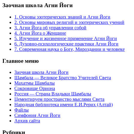
Заочная школа Агни Йоги
1. Основы эзотерических знаний и Агни Йоги
2. Основы мировых религий и эзотерических учений
3. Агни Йога об управлении собой
4. Агни Йога о Женщине
5. Изучение и жизненное применение Агни Йоги
6. Духовно-психологические практики Агни Йоги
7. Современная наука о Боге, Мироздании и человеке
Главное меню
Заочная школа Агни Йоги
Шамбала — Великое Братство Учителей Света
Махатмы Шамбалы
Сокровище Ориона
Россия — Страна Владыки Шамбалы
Цементируем пространство мыслями Света
Народная библиотека имени Е.И.Рерих (Алтай)
Файлы
Симфония Агни Йоги
Архив сайта
Рубрики