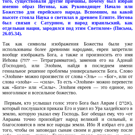
того, существовали другие причины, почему был избран
именно образ Иеговы, как Руководящее Начало или
Божество для еврейского народа. Вспомним, на какой
высоте стояла Наука о светилах в древнем Египте. Иегова
был связан с Сатурном, и народ израильский, как
отдельная нация, зародился под этим Светилом» (Письма,
26.05.34).
Так как символы изображения Божества были уже
использованы более древними народами, евреи запретили
вообще изображать Бога, а также и произносить его имя
Иеhова (יהוה — Тетраграмматон), заменив его на Адонай
(Господин), или Элоhим, найдя в последнем имени
гениальное решение проблемы универсальности Бога. Слово
«Элоhим» можно произвести от слова «Эль» — «Бог», или от
слова «элоhа» — «сила». То есть «Элоhим» можно перевести
как «Боги» или «Силы». Элоhим евреев — это единое, но
многоликое и всесильное божество.
Первым, кто услышал голос этого Бога был Аврам ( אברם),
который послушался приказа Его и ушел из Ура халдейского в
землю, которую указал ему Господь. Бог обещал ему, что «от
Авраама точно произойдет народ великий и сильный, и
благословятся в нем все народы земли. Ибо Я избрал его для
того, чтобы он заповедал сынам своим и дому своему после