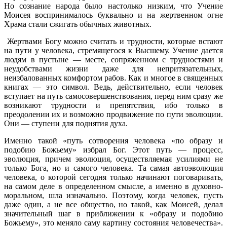
Но сознание народа было настолько низким, что Учение
Моисея воспринималось буквально и на жертвенном огне
Храма стали сжигать обычных животных.
Жертвами Богу можно считать и трудности, которые встают
на пути у человека, стремящегося к Высшему. Учение дается
людям в пустыне — месте, сопряженном с трудностями и
неудобствами жизни даже для непритязательных,
неизбалованных комфортом рабов. Как и многое в священных
книгах — это символ. Ведь, действительно, если человек
вступает на путь самосовершенствования, перед ним сразу же
возникают трудности и препятствия, ибо только в
преодолении их и возможно продвижение по пути эволюции.
Они — ступени для поднятия духа.
Именно такой «путь сотворения человека «по образу и
подобию Божьему» избрал Бог. Этот путь — процесс,
эволюция, причем эволюция, осуществляемая усилиями не
только Бога, но и самого человека. Та самая автоэволюция
человека, о которой сегодня только начинают поговаривать,
на самом деле в определенном смысле, а именно в духовно-
моральном, шла изначально. Поэтому, когда человек, пусть
даже один, а не все общество, но такой, как Моисей, делал
значительный шаг в приближении к «образу и подобию
Божьему», это меняло саму картину состояния человечества».