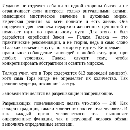
Иудаизм не отделяет себя ни от одной стороны бытия и не
ограничивает свои интересы только ритуальными актами,
имеющими мистическое значение в духовных мирах.
Еврейская религия во всей полноте и есть жизнь. Она
определяет для человека иерархию жизненных ценностей и
помогает идти по правильному пути. Для этого и был
разработан еврейский Закон — Галаха. Галаха — это
практические рекомендации, а не теория, ведь и само слово
«Галаха» означает «путь, по которому идти». Ее предмет —
правильное соблюдение заповедей в любой ситуации, при
любых условиях. Галаха служит тому, чтобы
конкретизировать абстрактное и освятить мирское.
Талмуд учит, что в Торе содержится 613 заповедей (мицвот),
хотя сама Тора нигде не определяет их количество. Так
решили мудрецы, писавшие Талмуд.
Заповеди эти делятся на разрешающие и запрещающие.
Разрешающих, повелевающих делать что-либо — 248. Как
говорит традиция, таково количество частей тела человека. И
как каждый орган человеческого тела выполняет
определенные функции, так и верующий человек обязан
выполнять определенные заповеди.