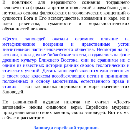
В понятных для неразвитого сознания тогдашнего
человечества формах запретов и повелений людям были даны
не только основы философских и теологических концепций о
сущности Бога и Его всемогуществе, воздаянии и каре, но и
идеи равенства, гуманности и морально-этических
обязанностей человека.
«
Десять заповедей оказали огромное влияние на
метафизические воззрения и нравственные устои
значительной части человеческого общества. Несмотря на то,
что они, как и другие библейские тексты, создавались на фоне
древних культур Ближнего Востока, они не сравнимы ни с
одним из известных истории ранних сводов теологических и
этических учений. Десять заповедей являются единственным
в своем роде кодексом всеобъемлющих истин и принципов,
положенных в основу монотеизма, естественного права и
этики»
— вот так высоко оценивают в мире значение этих
Заповедей.
Но раввинский иудаизм никогда не считал «Десять
заповедей» неким символом веры. Еврейские мудрецы
придумали много своих законов, своих заповедей. Вот их мы
сейчас и рассмотрим.
Заповеди еврейской традиции.