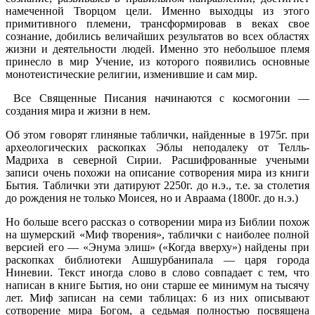
намеченной Творцом цели. Именно выходцы из этого
примитивного племени, трансформировав в веках свое
сознание, добились величайших результатов во всех областях
жизни и деятельности людей. Именно это небольшое племя
принесло в мир Учение, из которого появились основные
монотеистические религии, изменившие и сам мир.
Все Священные Писания начинаются с космогонии —
создания мира и жизни в нем.
Об этом говорят глиняные таблички, найденные в 1975г. при
археологических раскопках Эблы неподалеку от Телль-
Мадриха в северной Сирии. Расшифрованные учеными
записи очень похожи на описание сотворения мира из книги
Бытия. Таблички эти датируют 2250г. до н.э., т.е. за столетия
до рождения не только Моисея, но и Авраама (1800г. до н.э.)
Но больше всего рассказ о сотворении мира из Библии похож
на шумерский «Миф творения», таблички с наиболее полной
версией его — «Энума элиш» («Когда вверху») найдены при
раскопках библиотеки Ашшурбанипала — царя города
Ниневии. Текст иногда слово в слово совпадает с тем, что
написан в книге Бытия, но они старше ее минимум на тысячу
лет. Миф записан на семи таблицах: 6 из них описывают
сотворение мира Богом, а седьмая полностью посвящена