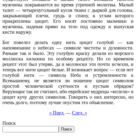
мужчины покрываются во время утренней молитвы. Малый
талит — четырехугольный кусок ткани с дыркой для головы,
закрывающий плечи, грудь и спину, к углам которого
прикреплены цицит. Его носят постоянно мальчики и
мужчины, надевая прямо на тело под одежду и выпуская
кисти наружу.
Бог повелел делать одну нить цицит голубой — как
напоминание о небесах — символе чистоты и духовности.
Раньше так и было. Эту голубую краску делали из морского
моллюска хилазона по особому рецепту. Но со временем
рецепт этот был утерян, да и моллюски эти почти исчезли, и
теперь все нити цицит белые. И возникает вопрос — если нет
голубой нити — символа Неба и устремленности к
Всевышнему, не является ли ношение цицит символом
простой человеческой суетности и пустым обрядом?
Верующие так не считают, ибо еврейские мудрецы «вплели» в
цицит кучу других символов. Говорить о них интересно, но
очень долго, поэтому лучше опустим это объяснение.
« Пред.
—
След. »
Поиск
Поиск