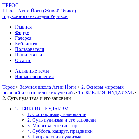
ТЕРОС
Школа Агни Йоги (Живой Этики)
и духовного наследия Рерихов
Главная
Форум
Галерея
Библиотека
Пользователи
Наши статьи
О сайте
Активные темы
Новые сообщения
Терос
>
Заочная школа Агни Йоги
>
2. Основы мировых
религий и эзотерических учений
>
1а. БИБЛИЯ. ИУДАИЗМ
>
2. Суть иудаизма и его заповеди
1а. БИБЛИЯ. ИУДАИЗМ
1. Состав, язык, толкование
2. Суть иудаизма и его заповеди
3. Молитва, чтение Торы
4. Суббота, кашрут, праздники
5. Направления иудаизма