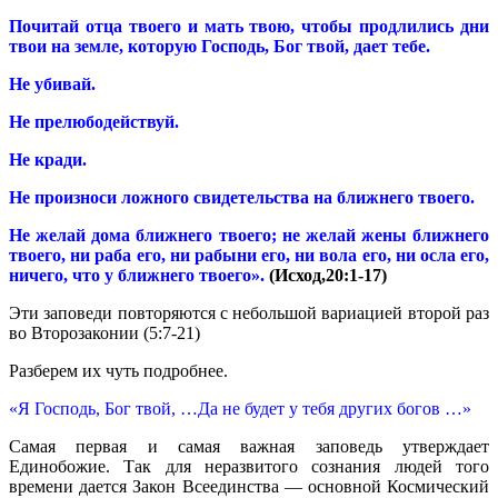
Почитай отца твоего и мать твою, чтобы продлились дни
твои на земле, которую Господь, Бог твой, дает тебе.
Не убивай.
Не прелюбодействуй.
Не кради.
Не произноси ложного свидетельства на ближнего твоего.
Не желай дома ближнего твоего; не желай жены ближнего
твоего, ни раба его, ни рабыни его, ни вола его, ни осла его,
ничего, что у ближнего твоего».
(
Исход,20:1-17)
Эти заповеди повторяются с небольшой вариацией второй раз
во Второзаконии (5:7-21)
Разберем их чуть подробнее.
«Я Господь, Бог твой, …Да не будет у тебя других богов …»
Самая первая и самая важная заповедь утверждает
Единобожие. Так для неразвитого сознания людей того
времени дается Закон Всеединства — основной Космический