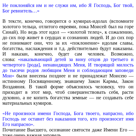
Не поклоняйся им и не служи им, ибо Я Господь, Бог твой,
Бог ревнитель…»
В тексте, конечно, говорится о кумирах-идолах (вспомните
золотого тельца, отлитого евреями, пока Моисей был на горе
Синай). Но ведь этот идол — «золотой телец», к сожалению,
до сих пор живет в сердцах и сознаниях людей. И до сих пор
не понимают они, что за их «поклонение» идолам славы,
богатства, наслаждения и т.д. действительно будут наказаны.
И наказан, конечно, будет сам человек. Возможно,
слова:
«наказывающий детей за вину отцов до третьего и
четвертого [рода], ненавидящих Меня, И творящий милость
до тысячи родов любящим Меня и соблюдающим заповеди
Мои»
были внесены позднее и не принадлежат Моисею —
истинному Посвященному, знавшему Закон Кармы, Закон
Воздаяния. В такой форме объяснялось человеку, что он
приходит в этот мир, чтоб совершенствовать себя, расти
духовно, а не копить богатства земные — не создавать себе
материальных кумиров.
«Не произноси имени Господа, Бога твоего, напрасно, ибо
Господь не оставит без наказания того, кто произносит имя
Его напрасно».
Почитание Высшего, осознание святости даже Имени Его —
тоже очень важная заповедь.