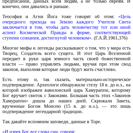
предписаний, данных всем людям, а не только евреям. И
конечно, они давались и раньше.
Теософия и Агни Йога тоже говорят об этом:
«Цель
очередного прихода на Землю каждого Учителя Света
заключается в том, чтобы дать человечеству тот или иной
аспект Космической Правды в форме, соответствующей
ступени сознания, достигнутой человеком».
(Г.А.Й.1961,376)
Многие мифы и легенды рассказывают о том, что у мира есть
Творец, Создатель всего сущего. И этот Царь Вселенной
передает в руки царя земного часть своей божественной
власти — право управлять людьми, вручая при этом свод
законов, выполняя которые люди будут жить счастливо.
Есть этому и, так сказать, материально-историческое
подтверждение. Археологи обнаружили стелу 18 в. до н.э., на
которой изображен вавилонский царь Хамураппи, которому
Бог вручает свиток с Законами. Большая часть этих «Законов
Хамураппи» дошла до наших дней. Скрижали Завета,
врученные Богом Моисею (15 в. до н.э.), — это лишь
подтверждение легендарной традиции.
Так давайте вспомним заповеди, данные в Торе.
«И изрек Бог все слова сии, говоря: