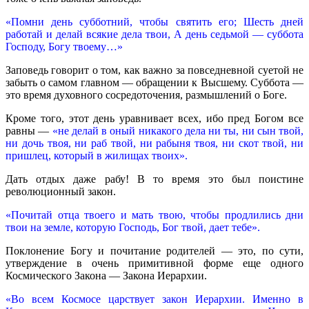
«Помни день субботний, чтобы святить его; Шесть дней
работай и делай всякие дела твои, А день седьмой — суббота
Господу, Богу твоему…»
Заповедь говорит о том, как важно за повседневной суетой не
забыть о самом главном — обращении к Высшему. Суббота —
это время духовного сосредоточения, размышлений о Боге.
Кроме того, этот день уравнивает всех, ибо пред Богом все
равны —
«не делай в оный никакого дела ни ты, ни сын твой,
ни дочь твоя, ни раб твой, ни рабыня твоя, ни скот твой, ни
пришлец, который в жилищах твоих».
Дать отдых даже рабу! В то время это был поистине
революционный закон.
«Почитай отца твоего и мать твою, чтобы продлились дни
твои на земле, которую Господь, Бог твой, дает тебе».
Поклонение Богу и почитание родителей — это, по сути,
утверждение в очень примитивной форме еще одного
Космического Закона — Закона Иерархии.
«Во всем Космосе царствует закон Иерархии. Именно в