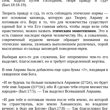
себя, ходить путем Господним, творя правду и суд»
(Быт.18:18-19).
Творить правду и суд, то есть соблюдать этические нормы —
вот основная заповедь, которую дал Творец Авраму и
потомкам его. Веру в то, что для человечества существует
единый Бог и что Его главная забота, чтобы люди вели себя
нравственно, можно назвать
этическим монотеизмом
. Это и
есть главное наследие евреев человечеству. Но, к сожалению,
современный иудаизм меньше обращает внимания на
этические законы, увлекаясь выполнением различных, порой
высосанных из пальца заповедей поведения еврея.
Выбирая кого-то для служения, Бог непременно чем-то его
выделяет, благословляет, но и требует определенной жертвы.
В имя Аврама была добавлена еще одна буква «ה», входящая в
священное имя Бога.
«И не будешь ты больше называться Аврамом (אברם), но будет
тебе имя Авраам (אברהם), ибо Я сделаю тебя отцом множества
народов» (Быт.17:5). — Так выделил Всевышний Авраама.
«И дам тебе и потомкам твоим после тебя землю, по которой
ты странствуешь, всю землю Ханаанскую, во владение
вечное; и буду им Богом» (Быт.17:8) — Так благословил Бог