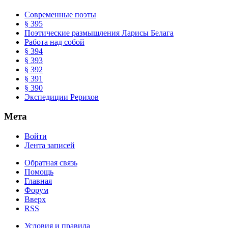
Современные поэты
§ 395
Поэтические размышления Ларисы Белага
Работа над собой
§ 394
§ 393
§ 392
§ 391
§ 390
Экспедиции Рерихов
Мета
Войти
Лента записей
Обратная связь
Помощь
Главная
Форум
Вверх
RSS
Условия и правила