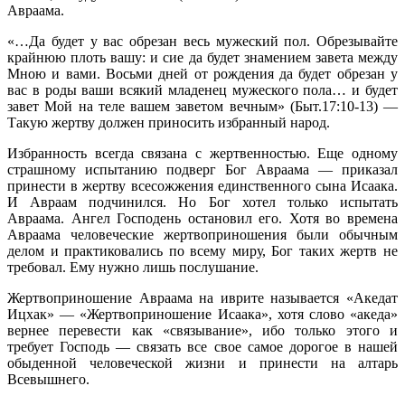
Авраама.
«…Да будет у вас обрезан весь мужеский пол. Обрезывайте
крайнюю плоть вашу: и сие да будет знамением завета между
Мною и вами. Восьми дней от рождения да будет обрезан у
вас в роды ваши всякий младенец мужеского пола… и будет
завет Мой на теле вашем заветом вечным» (Быт.17:10-13) —
Такую жертву должен приносить избранный народ.
Избранность всегда связана с жертвенностью. Еще одному
страшному испытанию подверг Бог Авраама — приказал
принести в жертву всесожжения единственного сына Исаака.
И Авраам подчинился. Но Бог хотел только испытать
Авраама. Ангел Господень остановил его. Хотя во времена
Авраама человеческие жертвоприношения были обычным
делом и практиковались по всему миру, Бог таких жертв не
требовал. Ему нужно лишь послушание.
Жертвоприношение Авраама на иврите называется «Акедат
Ицхак» — «Жертвоприношение Исаака», хотя слово «акеда»
вернее перевести как «связывание», ибо только этого и
требует Господь — связать все свое самое дорогое в нашей
обыденной человеческой жизни и принести на алтарь
Всевышнего.