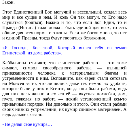
Закон.
Этот Единственный Бог, могучий и всесильный, создал весь
мир и все сущее в нем. И коль Он так могуч, то Его надо
слушаться (бояться). Важно и то, что если Бог Един, то и
Правда (Истина) тоже должна быть единой для всех, то есть
общие для всех нормы и законы. Если же богов много, то нет
и единой Правды, тогда будут твориться беззакония.
«Я Господь, Бог твой, Который вывел тебя из земли
Египетской, из дома рабства».
Каббалисты считают, что египетское рабство — это тоже
символ, символ своеобразного рабства — излишней
привязанности человека к материальным благам и
устремленности к ним. Вспомните, как евреи стали сетовать
на Моисея за то, что лишились даже тех немногих удобств,
которые были у них в Египте, когда они были рабами, ведь
для них цель жизни и смысл её — вкусная похлебка, дом,
пусть тяжелая, но работа — некий установленный кем-то
привычный порядок. Им довольно и этого. Они стали рабами
своих низких устремлений, их кумир слишком материален. А
ведь дальше сказано:
«Не делай себе кумира…