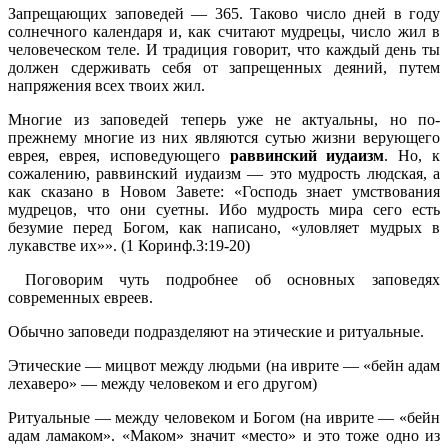
Запрещающих заповедей — 365. Таково число дней в году
солнечного календаря и, как считают мудрецы, число жил в
человеческом теле. И традиция говорит, что каждый день ты
должен сдерживать себя от запрещенных деяний, путем
напряжения всех твоих жил.
Многие из заповедей теперь уже не актуальны, но по-
прежнему многие из них являются сутью жизни верующего
еврея, еврея, исповедующего
раввинский иудаизм
. Но, к
сожалению, раввинский иудаизм — это мудрость людская, а
как сказано в Новом Завете: «Господь знает умствования
мудрецов, что они суетны. Ибо мудрость мира сего есть
безумие перед Богом, как написано, «уловляет мудрых в
лукавстве их»». (1 Коринф.3:19-20)
Поговорим чуть подробнее об основных заповедях
современных евреев.
Обычно заповеди подразделяют на этические и ритуальные.
Этические — мицвот между людьми (на иврите — «бейн адам
лехаверо» — между человеком и его другом)
Ритуальные — между человеком и Богом (на иврите — «бейн
адам ламаком». «Маком» значит «место» и это тоже одно из