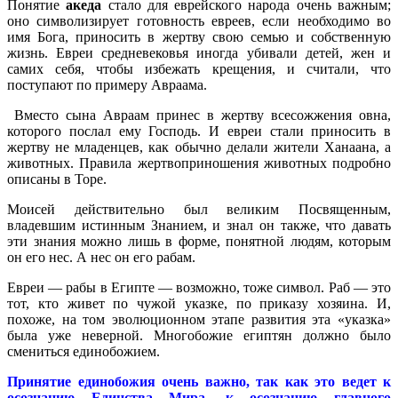
Понятие
акеда
стало для еврейского народа очень важным;
оно символизирует готовность евреев, если необходимо во
имя Бога, приносить в жертву свою семью и собственную
жизнь. Евреи средневековья иногда убивали детей, жен и
самих себя, чтобы избежать крещения, и считали, что
поступают по примеру Авраама.
Вместо сына Авраам принес в жертву всесожжения овна,
которого послал ему Господь. И евреи стали приносить в
жертву не младенцев, как обычно делали жители Ханаана, а
животных. Правила жертвоприношения животных подробно
описаны в Торе.
Моисей действительно был великим Посвященным,
владевшим истинным Знанием, и знал он также, что давать
эти знания можно лишь в форме, понятной людям, которым
он его нес. А нес он его рабам.
Евреи — рабы в Египте — возможно, тоже символ. Раб — это
тот, кто живет по чужой указке, по приказу хозяина. И,
похоже, на том эволюционном этапе развития эта «указка»
была уже неверной. Многобожие египтян должно было
смениться единобожием.
Принятие единобожия очень важно, так как это ведет к
осознанию Единства Мира, к осознанию главного