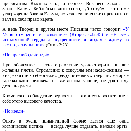
прерогатива Высших Сил, а вернее, Высшего Закона —
Закона Кармы. Библейское «око за око, зуб за зуб» — это тоже
утверждение Закона Кармы, но человек понял это превратно и
взял на себя право карать.
А ведь Творец в другом месте Писания четко говорит:
«У
Меня отмщение и воздаяние» (Второзак.32:35) и «Я есмь
испытующий сердца и внутренности; и воздам каждому из
вас по делам вашим»
(Откр.2:23)
«Не прелюбодействуй».
Прелюбодеяние — это стремление удовлетворить низшие
желания плоти. Стремление к сексуальным наслаждениям —
это развитие в себе низких разрушительных энергий, которые
задерживают человека на животном уровне, не дают ему
духовно расти.
Кроме того, соблюдение верности — это и есть воспитание в
себе этого высокого качества.
«Не кради».
Опять в очень примитивной форме дается еще одна
космическая истина — всегда лучше отдавать, нежели брать.