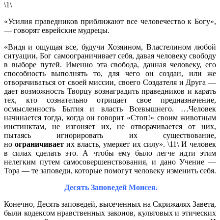
\1\
«Усилия праведников приближают все человечество к Богу»,
— говорят еврейские мудрецы.
«Видя и ощущая все, будучи Хозяином, Властелином любой
ситуации, Бог самоограничивает себя, давая человеку свободу
в выборе путей. Именно эта свобода, данная человеку, его
способность выполнять то, для чего он создан, или же
отворачиваться от своей миссии, своего Создателя и Друга —
дает возможность Творцу вознаградить праведников и карать
тех, кто сознательно отрицает свое предназначение,
осмысленность Бытия и власть Всевышнего. …Человек
начинается тогда, когда он говорит «Стоп!» своим животным
инстинктам, не изгоняет их, не отворачивается от них,
пытаясь игнорировать их существование,
но
ограничивает
их власть, умеряет их силу». \11\ И человек
в силах сделать это. А чтобы ему было легче идти этим
нелегким путем самосовершенствования, и дано Учение —
Тора — те заповеди, которые помогут человеку изменить себя.
Десять Заповедей Моисея.
Конечно, Десять заповедей, высеченных на Скрижалях Завета,
были кодексом нравственных законов, культовых и этических