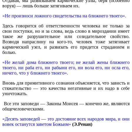
Отдавая, мы развязываем кармические узлы, беря (особенно
воруя) — лишь больше затягиваем их.
«Не произноси ложного свидетельства на ближнего твоего».
Здесь говорится об ответственности человека не только за
свои поступки, но и за слова, ведь слово в мироздании имеет
такое же разрушительное или созидательное свойство.
Возводя напраслину на кого-то, человек тоже затягивает
кармический узел, и развязать его придется страданием и
болью.
«Не желай дома ближнего твоего; не желай жены ближнего
твоего, ни раба его, ни рабыни его, ни вола его, ни осла его,
ничего, что у ближнего твоего».
Вновь для примитивного сознания объясняется, что зависть и
стяжательство — это качества негативные и их надо в себе
уничтожать.
Все эти заповеди — Законы Моисея — конечно же, являются
общечеловеческими.
«Десять заповедей — это достояние всех народов мира, и они
вовек останутся заветом Божьим»
(Э.Ренан)