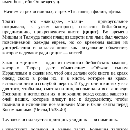
имен Бога, ибо Он вездесущ.
Начнем с трех основных, с трех «Т»: талит, тфилин, тфила.
Талит —
это «накидка», «плащ» — прямоугольное
покрывало, к углам которого, согласно библейскому
предписанию, прикрепляются кисти
(цицит).
Во времена
Мишны и Талмуда такой плащ из шерсти или льна был частью
повседневной одежды евреев, но со временем вышел из
употребления и остался лишь как ритуальное облачение,
которое надевают ради цицит — кистей.
Закон о «цицит» — один из немногих библейских законов,
которым Творец дает объяснение: «Объяви сынам
Израилевым и скажи им, чтоб они делали себе кисти на краях
одежд своих в роды их, и в кисти, которые на краях,
вставляли нити из голубой шерсти. И будут они в кистях у вас
для того, чтобы вы, смотря на них, вспоминали все заповеди
Господни, и исполняли их, и не ходили вслед сердца вашего и
очей ваших, которые влекут вас к блудодейству, чтобы
помнили и исполняли все заповеди Мои и были святы перед
Богом вашим». (Числа,15:38-40)
Т.е. здесь используется принцип: увидишь — вспомнишь.
Существуют большой и малый талит. Большим талитом