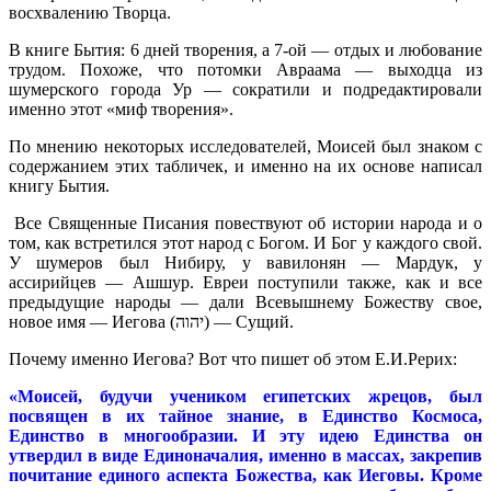
восхвалению Творца.
В книге Бытия: 6 дней творения, а 7-ой — отдых и любование
трудом. Похоже, что потомки Авраама — выходца из
шумерского города Ур — сократили и подредактировали
именно этот «миф творения».
По мнению некоторых исследователей, Моисей был знаком с
содержанием этих табличек, и именно на их основе написал
книгу Бытия.
Все Священные Писания повествуют об истории народа и о
том, как встретился этот народ с Богом. И Бог у каждого свой.
У шумеров был Нибиру, у вавилонян — Мардук, у
ассирийцев — Ашшур. Евреи поступили также, как и все
предыдущие народы — дали Всевышнему Божеству свое,
новое имя — Иегова (יהוה) — Сущий.
Почему именно Иегова? Вот что пишет об этом Е.И.Рерих:
«Моисей, будучи учеником египетских жрецов, был
посвящен в их тайное знание, в Единство Космоса,
Единство в многообразии. И эту идею Единства он
утвердил в виде Единоначалия, именно в массах, закрепив
почитание единого аспекта Божества, как Иеговы. Кроме