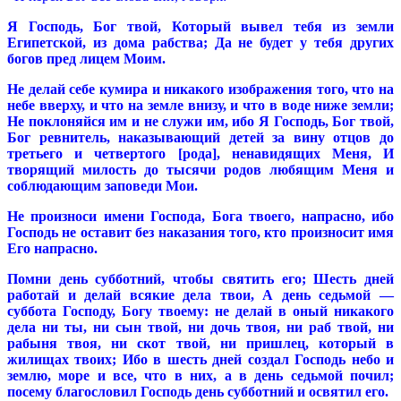
Я Господь, Бог твой, Который вывел тебя из земли
Египетской, из дома рабства; Да не будет у тебя других
богов пред лицем Моим.
Не делай себе кумира и никакого изображения того, что на
небе вверху, и что на земле внизу, и что в воде ниже земли;
Не поклоняйся им и не служи им, ибо Я Господь, Бог твой,
Бог ревнитель, наказывающий детей за вину отцов до
третьего и четвертого [рода], ненавидящих Меня, И
творящий милость до тысячи родов любящим Меня и
соблюдающим заповеди Мои.
Не произноси имени Господа, Бога твоего, напрасно, ибо
Господь не оставит без наказания того, кто произносит имя
Его напрасно.
Помни день субботний, чтобы святить его; Шесть дней
работай и делай всякие дела твои, А день седьмой —
суббота Господу, Богу твоему: не делай в оный никакого
дела ни ты, ни сын твой, ни дочь твоя, ни раб твой, ни
рабыня твоя, ни скот твой, ни пришлец, который в
жилищах твоих; Ибо в шесть дней создал Господь небо и
землю, море и все, что в них, а в день седьмой почил;
посему благословил Господь день субботний и освятил его.