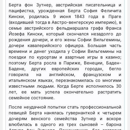
Берта фон Зутнер, австрийская писательница и
пацифистка, урожденная Берта София Феличита
Кински, родилась 9 июня 1843 года в Праге
(входившей тогда в Австро-венгерскую империю), в
семье австрийского фельдмаршала графа Франса
Йозефа Кински, который скончался незадолго до
рождения дочери, и его жены Софии Вильгемины,
дочери кавалерийского офицера. Большая часть
времени и денег уходила у Софии Вильгемины на
поездки по курортам и азартные игры в казино;
поэтому Берта росла в Париже, Венеции, Баден-
Бадене, других европейских городах, бегло
говорила на английском, французском и
итальянском языках, перезнакомилась со многими
известными людьми. Когда Берте исполнилось 30
лет, ее мать успела окончательно растратить
семейное состояние.
После неудачной попытки стать профессиональной
певицей Берта нанялась гувернанткой к четырем
дочерям венского семейства Зутнер и вскоре
влюбилась в одного из трех сыновей – барона