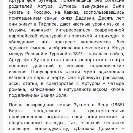
Артура фон Зутнера. Поженившись без согласия
родителей Артура, Зутнеры вынуждены были
уехать в Россию, на Кавказ, воспользовавшись
приглашением семьи князя Дадиани. Десять лет
они живут в Тифлисе, дают частные уроки языка и
музыки, начинают интересоваться современной
европейской культурой и политикой и приходят к
убеждению, что прогресс человечества без
здравого смысла и образования невозможен. Когда
между Россией и Турцией в 1877 г. началась война,
Артур фон Зутнер стал писать репортажи с театра
военных действий в венские периодические
издания. Популярность статей мужа вдохновила
взяться за перо и Берту. Она публикует рассказы,
эссе, статьи, в соавторстве с Артуром – четыре
романа, написанных в натуралистическом ключе
под влиянием Эмиля Золя.
После возвращения семьи Зутнер в Вену (1885)
Берта продолжает в художественных
произведениях выражать свои политические и
общественные взгляды. Так, «Плохой человек»
посвящен вольнодумству, «Даниэла Дормес» –