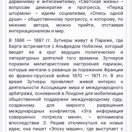
дарвинизму и антисемитизму, «Светская жизнь» –
вопросам демократии и прогресса, «Перед
штормом» – идеям социализма, «Опись одной
души» – общественному прогрессу, к которому, по
мнению автора, можно прийти, отстаивая
интернационализм и мир.
В 1886 — 1887 гг. Зутнеры живут в Париже, где
Берта встречается с Альфредом Нобелем, который
вводит ее в круг ведущих политических и
литературных деятелей того времени. Зутнеров
поразили милитаристские настроения парижан,
которые мечтали о реванше за поражение Франции
во франко-прусской войне 1870 — 1871 гг. В это
время Зутнеры проявляют живой интерес к
деятельности Ассоциации мира и международного
арбитража, основанной в Лондоне для мобилизации
общественной поддержки международному суду,
созданному для мирного разрешения
международных конфликтов. «Эта информация
совершенно потрясла меня», – вспоминала
впоследствии З. Решив откликнуться на новые
идеи, она пишет «Эпоху машин», где выступает с