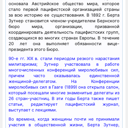
основала Австрийское общество мира, которое
стало первой пацифистской организацией страны
за всю историю ее существования. В 1892 г. Берта
Зутнер становится членом-учредителем Бернского
бюро мира, организации, призванной
координировать деятельность пацифистских групп,
создающихся во многих странах Европы. В течение
20 лет она выполняет обязанности вице-
президента этого Бюро.
90-е гг. XIX в. стали периодом резкого нарастания
милитаризма; Зутнер участвовала в работе
многочисленных конференций миролюбивых сил,
причем часто оказывалась единственной
женщиной-делегатом. На Конференции
миролюбивых сил в Гааге (1899) она открыла салон,
который посещали многие знаменитые делегаты из
26 стран-участниц. В эти годы Берта также пишет
статьи, редактирует пацифистский журнал,
выступает с лекциями.
Во времена, когда женщины почти не принимали
участия в общественной жизни, Берта Зутнер,