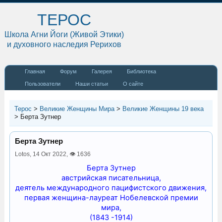
ТЕРОС
Школа Агни Йоги (Живой Этики)
и духовного наследия Рерихов
Главная
Форум
Галерея
Библиотека
Пользователи
Наши статьи
О сайте
Терос
>
Великие Женщины Мира
>
Великие Женщины 19 века
>
Берта Зутнер
Берта Зутнер
Lotos,
14 Окт 2022
,
👁 1636
Берта Зутнер
австрийская писательница,
деятель международного пацифистского движения,
первая женщина-лауреат Нобелевской премии
мира,
(1843 -1914)