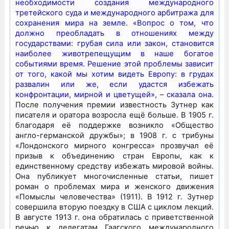
необходимости создания международного
третейского суда и международного арбитража для
сохранения мира на земле. «Вопрос о том, что
должно преобладать в отношениях между
государствами: грубая сила или закон, становится
наиболее животрепещущим в наше богатое
событиями время. Решение этой проблемы зависит
от того, какой мы хотим видеть Европу: в грудах
развалин или же, если удастся избежать
конфронтации, мирной и цветущей», – сказала она.
После получения премии известность Зутнер как
писателя и оратора возросла ещё больше. В 1905 г.
благодаря её поддержке возникло «Общество
англо-германской дружбы»; в 1908 г. с трибуны
«Лондонского мирного конгресса» прозвучал её
призыв к объединению стран Европы, как к
единственному средству избежать мировой войны.
Она публикует многочисленные статьи, пишет
роман о проблемах мира и женского движения
«Помыслы человечества» (1911). В 1912 г. Зутнер
совершила вторую поездку в США с циклом лекций.
В августе 1913 г. она обратилась с приветственной
речью к делегатам Гаагского международного