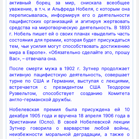
активный борец за мир, снискала всеобщее
уважение, в т.ч. и Альфреда Нобеля, с которым она
переписывалась, информируя его о деятельности
пацифистских организаций и агитируя жертвовать
средства на миротворческую деятельность. В 1893
г. Нобель пишет ей о своих планах «выделить часть
состояния для премии, которая будет присуждаться
тем, чьи усилия могут способствовать достижению
мира в Европе». «Обязательно сделайте это, прошу
Вас», – отвечала она.
После смерти мужа в 1902 г. Зутнер продолжает
активную пацифистскую деятельность, совершает
турне по США и Германии, выступая с лекциями,
встречается с президентом США Теодором
Рузвельтом, способствует созданию Комитета
англо-германской дружбы.
Нобелевская премия была присуждена ей 10
декабря 1905 года и вручена 18 апреля 1906 года в
Христиании (Осло). В своей Нобелевской лекции
Зутнер говорила о варварстве любой войны,
неизбежности моральной деградации, а также о