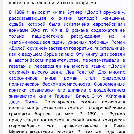
критикой национализма и милитаризма.
В 1889 г. выходит книга Зутнер «Долой оружие!»,
рассказывающая о жизни молодой женщины,
судьба которой была искалечена европейскими
войнами 60-х гг. XIX в. В романе содержатся не
только пацифистские рассуждения, но и
«запоминающиеся сцены ужасных побоищ». Роман
«Долой оружие!» заставил говорить о писательнице
как о ведущем борце за мир. Эту книгу цитировали
в австрийском правительстве, перепечатывали в
газетах и переводили на многие языки; «Долой
оружие!» высоко ценил Лев Толстой. Для многих
сторонников мира роман стал символом
политической бескомпромиссности. Современные
критики сравнивают его влияние с воздействием
знаменитой книги Гарриет Бичер-Стоу «Хижина
дяди Тома».
Популярность романа позволила
писательнице установить контакты с европейскими
группами борцов за мир. В 1891 г. Зутнер
присутствует на первом в своей жизни конгрессе
миролюбивых сил, организованном в Риме
Межпарламентским союзом. В том же году она