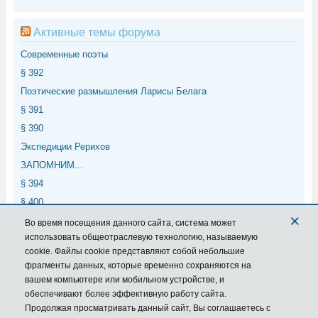
Активные темы форума
Современные поэты
§ 392
Поэтические размышления Ларисы Белага
§ 391
§ 390
Экспедиции Рерихов
ЗАПОМНИМ...
§ 394
§ 400
×
§ 399
Во время посещения данного сайта,
система
может
использовать общеотраслевую технологию, называемую
cookie. Файлы cookie представляют собой небольшие
Мета
фрагменты данных, которые временно сохраняются на
вашем компьютере или мобильном устройстве, и
Войти
обеспечивают более эффективную работу сайта.
Лента записей
Продолжая просматривать данный сайт, Вы соглашаетесь с