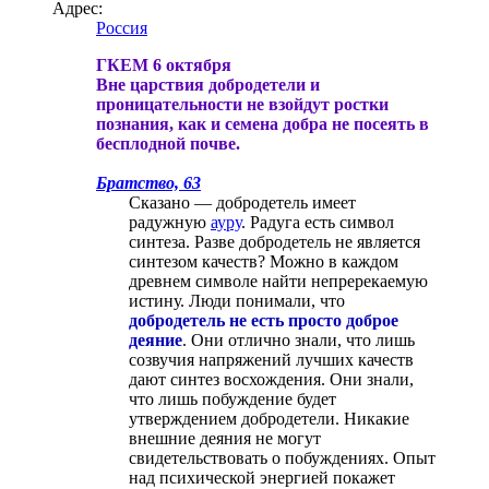
Адрес:
Россия
ГКЕМ 6 октября
Вне царствия добродетели и
проницательности не взойдут ростки
познания, как и семена добра не посеять в
бесплодной почве.
Братство, 63
Сказано — добродетель имеет
радужную
ауру
. Радуга есть символ
синтеза. Разве добродетель не является
синтезом качеств? Можно в каждом
древнем символе найти непререкаемую
истину. Люди понимали, что
добродетель не есть просто доброе
деяние
. Они отлично знали, что лишь
созвучия напряжений лучших качеств
дают синтез восхождения. Они знали,
что лишь побуждение будет
утверждением добродетели. Никакие
внешние деяния не могут
свидетельствовать о побуждениях. Опыт
над психической энергией покажет