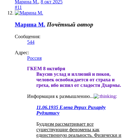
Марина М.
,
8 окт 2025
#11
Марина М.
Почётный автор
Сообщения:
544
Адрес:
Россия
ГКЕМ 8 октября
Вкусив услад и иллюзий и покоя,
человек освобождается от страха и
греха, ибо испил от сладости Дхармы.
Информация к размышлению...
11.06.1935 Елена Рерих Рихарду
Рудзитису
Б
уддизм рассматривает все
существующие феномены как
единственную реальность. Физически и