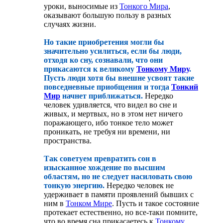
уроки, выносимые из
Тонкого Мира
,
оказывают большую пользу в разных
случаях жизни.
Но такие приобретения могли бы
значительно усилиться, если бы люди,
отходя ко сну, сознавали, что они
прикасаются к великому
Тонкому Миру
.
Пусть люди хотя бы внешне усвоят такие
повседневные приобщения и тогда
Тонкий
Мир
начнет приближаться.
Нередко
человек удивляется, что видел во сне и
живых, и мертвых, но в этом нет ничего
поражающего, ибо тонкое тело может
проникать, не требуя ни времени, ни
пространства.
Так советуем превратить сон в
изысканное хождение по высшим
областям, но не следует насиловать свою
тонкую энергию.
Нередко человек не
удерживает в памяти проявлений бывших с
ним в
Тонком Мире
. Пусть и такое состояние
протекает естественно, но все-таки помните,
что во время сна прикасаетесь к
Тонкому