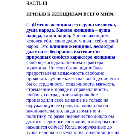
ЧАСТЬ III
ПРИЗЫВ К ЖЕНЩИНАМ ВСЕГО МИРА
(...)
Именно женщина есть душа человека,
душа народа. Какова женщина – душа
народа, таков народ.
Унизив женщину,
человек убил свою душу, унизил себя и свой
народ. Это
влияние женщины, несмотря
даже на ее бесправие, вытекает из
природных свойств характера женщины
,
являющегося дополнением характера
мужчины. Но если бы женщине была
предоставлена возможность свободно
проявлять лучшие качества своей души, если
бы ее сердечность, отзывчивость, мягкость,
стремление к правде и справедливости,
любовь, сострадание и миролюбие
производили свое влияние не только на
окружающую ее среду, но влияли бы на
законодательство, на дипломатию и
политику, то разве человечество дошло бы
до того звериного состояния, в котором оно
находится сейчас? Когда вооруженные до
зубов народы и государства, поделившись на