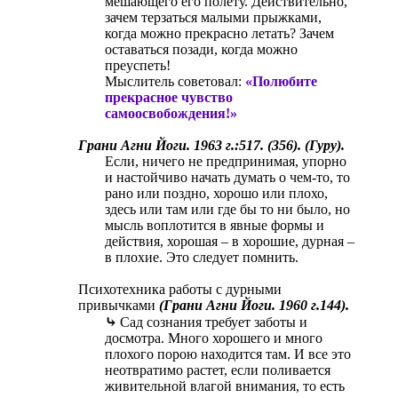
мешающего его полету. Действительно,
зачем терзаться малыми прыжками,
когда можно прекрасно летать? Зачем
оставаться позади, когда можно
преуспеть!
Мыслитель советовал:
«Полюбите
прекрасное чувство
самоосвобождения!»
Грани Агни Йоги. 1963 г.:517. (356). (Гуру).
Если, ничего не предпринимая, упорно
и настойчиво начать думать о чем-то, то
рано или поздно, хорошо или плохо,
здесь или там или где бы то ни было, но
мысль воплотится в явные формы и
действия, хорошая – в хорошие, дурная –
в плохие. Это следует помнить.​
Психотехника работы с дурными
привычками
(Грани Агни Йоги. 1960 г.144).
⤷
Сад сознания требует заботы и
досмотра. Много хорошего и много
плохого порою находится там. И все это
неотвратимо растет, если поливается
живительной влагой внимания, то есть