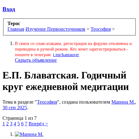
Вход
Терос
Главная
Изучение Первоисточников
>
Теософия
>
В связи со спам-атаками, регистрация на форуме отключена и
переведена в ручной режим. Кто хочет зарегистрироваться -
пишите в телеграм:
t.me/kantauver
Скрыть объявление
Е.П. Блаватская. Годичный
круг ежедневной медитации
Тема в разделе "
Теософия
", создана пользователем
Марина М.
,
30 сен 2025
.
Страница 1 из 7
1
2
3
4
5
6
7
Вперёд >