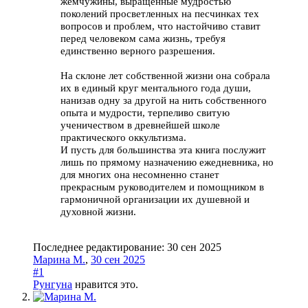
жемчужины, выращенные мудростью
поколений просветленных на песчинках тех
вопросов и проблем, что настойчиво ставит
перед человеком сама жизнь, требуя
единственно верного разрешения.
На склоне лет собственной жизни она собрала
их в единый круг ментального года души,
нанизав одну за другой на нить собственного
опыта и мудрости, терпеливо свитую
ученичеством в древнейшей школе
практического оккультизма.
И пусть для большинства эта книга послужит
лишь по прямому назначению ежедневника, но
для многих она несомненно станет
прекрасным руководителем и помощником в
гармоничной организации их душевной и
духовной жизни.
Последнее редактирование:
30 сен 2025
Марина М.
,
30 сен 2025
#1
Рунгуна
нравится это.