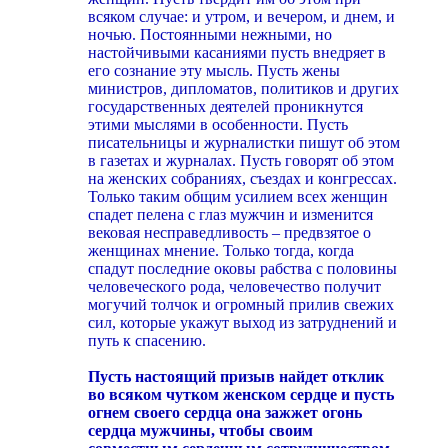
всяком случае: и утром, и вечером, и днем, и
ночью. Постоянными нежными, но
настойчивыми касаниями пусть внедряет в
его сознание эту мысль. Пусть жены
министров, дипломатов, политиков и других
государственных деятелей проникнутся
этими мыслями в особенности. Пусть
писательницы и журналистки пишут об этом
в газетах и журналах. Пусть говорят об этом
на женских собраниях, съездах и конгрессах.
Только таким общим усилием всех женщин
спадет пелена с глаз мужчин и изменится
вековая несправедливость – предвзятое о
женщинах мнение. Только тогда, когда
спадут последние оковы рабства с половины
человеческого рода, человечество получит
могучий толчок и огромный прилив свежих
сил, которые укажут выход из затруднений и
путь к спасению.
Пусть настоящий призыв найдет отклик
во всяком чутком женском сердце и пусть
огнем своего сердца она зажжет огонь
сердца мужчины, чтобы своим