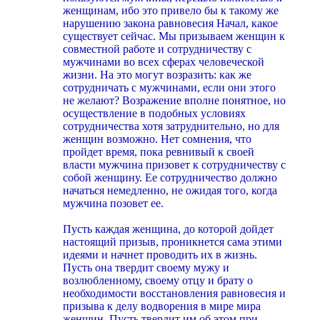
женщинам, ибо это привело бы к такому же
нарушению закона равновесия Начал, какое
существует сейчас. Мы призываем женщин к
совместной работе и сотрудничеству с
мужчинами во всех сферах человеческой
жизни. На это могут возразить: как же
сотрудничать с мужчинами, если они этого
не желают? Возражение вполне понятное, но
осуществление в подобных условиях
сотрудничества хотя затруднительно, но для
женщин возможно. Нет сомнения, что
пройдет время, пока ревнивый к своей
власти мужчина призовет к сотрудничеству с
собой женщину. Ее сотрудничество должно
начаться немедленно, не ожидая того, когда
мужчина позовет ее.
Пусть каждая женщина, до которой дойдет
настоящий призыв, проникнется сама этими
идеями и начнет проводить их в жизнь.
Пусть она твердит своему мужу и
возлюбленному, своему отцу и брату о
необходимости восстановления равновесия и
призыва к делу водворения в мире мира
женщин. Пусть твердит им об этом при