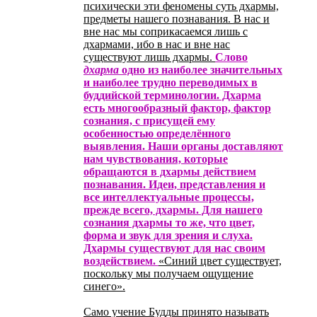
психически эти феномены суть дхармы,
предметы нашего познавания. В нас и
вне нас мы соприкасаемся лишь с
дхармами, ибо в нас и вне нас
существуют лишь дхармы.
Слово
дхарма
одно из наиболее значительных
и наиболее трудно переводимых в
буддийской терминологии. Дхарма
есть многообразный фактор, фактор
сознания, с присущей ему
особенностью определённого
выявления. Наши органы доставляют
нам чувствования, которые
обращаются в дхармы действием
познавания. Идеи, представления и
все интеллектуальные процессы,
прежде всего, дхармы. Для нашего
сознания дхармы то же, что цвет,
форма и звук для зрения и слуха.
Дхармы существуют для нас своим
воздействием.
«Синий цвет существует,
поскольку мы получаем ощущение
синего».
Само учение Будды принято называть