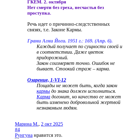
ГКЕМ. 2. октября
Нет смерти без греха, несчастья без
проступка.
Речь идет о причинно-следстственных
связях, т.е. Законе Кармы.
Грани Агни Йоги. 1951 г.
:
169. (Апр. 6).
Каждый получает по сущности своей и
в соответствии. Даже цветок
придорожный.
Закон соизмеряет точно. Ошибок не
бывает. Стоокий страж – карма.
Озарение, 1-VI-12
Пощады не может быть, когда закон
кармы
до знака должен исполниться.
Карма
догонит, но качество ее может
быть изменено добровольной жертвой
незнакомым людям.
Марина М.
,
2 окт 2025
#4
Рунгуна
нравится это.