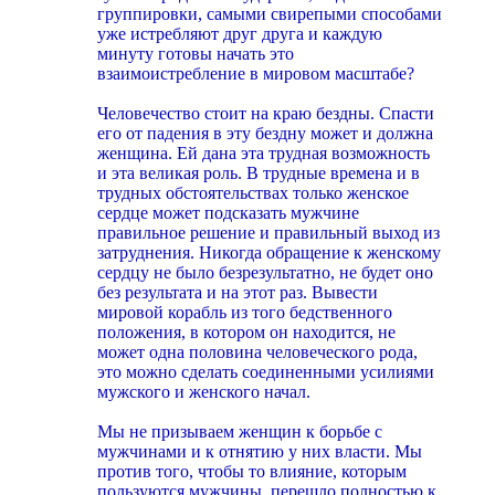
группировки, самыми свирепыми способами
уже истребляют друг друга и каждую
минуту готовы начать это
взаимоистребление в мировом масштабе?
Человечество стоит на краю бездны. Спасти
его от падения в эту бездну может и должна
женщина. Ей дана эта трудная возможность
и эта великая роль. В трудные времена и в
трудных обстоятельствах только женское
сердце может подсказать мужчине
правильное решение и правильный выход из
затруднения. Никогда обращение к женскому
сердцу не было безрезультатно, не будет оно
без результата и на этот раз. Вывести
мировой корабль из того бедственного
положения, в котором он находится, не
может одна половина человеческого рода,
это можно сделать соединенными усилиями
мужского и женского начал.
Мы не призываем женщин к борьбе с
мужчинами и к отнятию у них власти. Мы
против того, чтобы то влияние, которым
пользуются мужчины, перешло полностью к