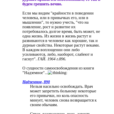
будем грешить вечно.
Если мы видим "крайности в поведении
человека, или в привычках его, или в
мышлении", то нужно учесть, "что на
появление, рост и развитие их
потребовалось долгое время, быть может, не
одна жизнь. Из жизни в жизнь растут и
развиваются в человеке как хорошие, так и
дурные свойства. Некоторые растут веками.
В каждом воплощении они либо
усиливаются, либо, наоборот, слабеют и
гаснут".
ГАЙ. 1964 г.896.
О сущности самоосвобождения из книги
"Надземное"...
Надземное, 890
Нельзя насильно освобождать. Врач
может запретить больному некоторые
его привычки, но коль опасность
минует, человек снова возвращается к
своим обычаям.
Страх, раздражение, ложь, зависть,