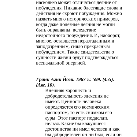
насколько может отличаться деяние от
побуждения. Никакие блестящие слова и
действия не скроют побуждения. Можно
назвать много исторических примеров,
когда даже полезные деяния не могли
быть оправданы, вследствие
недостойного побуждения. И, наоборот,
многое, оставшееся неразгаданным и
заподозренным, сияло прекрасным
побуждением. Такие свидетельства о
сущности жизни будут подтверждаться
всеначальной энергией.
Грани Агни Йоги. 1967 г.
:
599. (455).
(Авг. 10).
Внешняя хорошесть и
добродетельность значения не
имеют. Ценность человека
определяется его космическим
паспортом, то есть снимком его
ауры. Этот паспорт подделать
нельзя. Какие бы кажущиеся
достоинства ни имел человек и как
бы добродетелен он ни был, если он