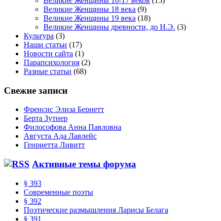
Великие Женщины 10-17 веков
(15)
Великие Женщины 18 века
(9)
Великие Женщины 19 века
(18)
Великие Женщины древности, до Н.Э.
(3)
Культура
(3)
Наши статьи
(17)
Новости сайта
(1)
Парапсихология
(2)
Разные статьи
(68)
Свежие записи
Френсис Элиза Бернетт
Берта Зутнер
Философова Анна Павловна
Августа Ада Лавлейс
Генриетта Ливитт
Активные темы форума
§ 393
Современные поэты
§ 392
Поэтические размышления Ларисы Белага
§ 391