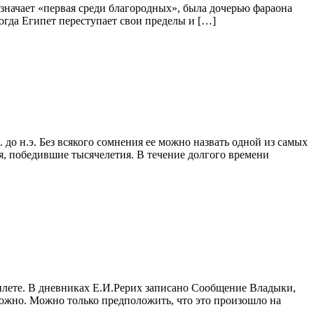
означает «первая среди благородных», была дочерью фараона
когда Египет переступает свои пределы и […]
 до н.э. Без всякого сомнения ее можно назвать одной из самых
я, победившие тысячелетия. В течение долгого времени
 Милете. В дневниках Е.И.Рерих записано Сообщение Владыки,
можно. Можно только предположить, что это произошло на