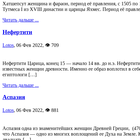
Хатшепсут женщина и фараон, период её правления, с 1505 по 
Тутмеса I из XVIII династии и царицы Яхмес. Период её правлен
Читать дальше ...
Нефертити
Lotos
,
06 Фев 2022
,
👁 709
Нефертити Царица, конец 15 — начало 14 вв. до н.э. Нефертити
известных женщин древности. Именно ее образ воплотил в себ
египтологи […]
Читать дальше ...
Аспазия
Lotos
,
06 Фев 2022
,
👁 881
Аспазия одна из знаменитейших женщин Древней Греции, (470 д
что Аспазия — одно из многих воплощений ее Духа на Земле. К
двадцать […]