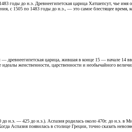
1483 годы до н.э. Древнеегипетская царица Хатшепсут, чье имя 
ия, с 1505 по 1483 годы до н.э., — это самое блестящее время, 
 — древнеегипетская царица, жившая в конце 15 — начале 14 вв.
е идеалы женственности, царственности и необычайного величи
о н.э. — 425 до н.э.). Аспазия родилась около 470г. до н.э. в
огда Аспазия появилась в столице Греции, точно сказать невоз