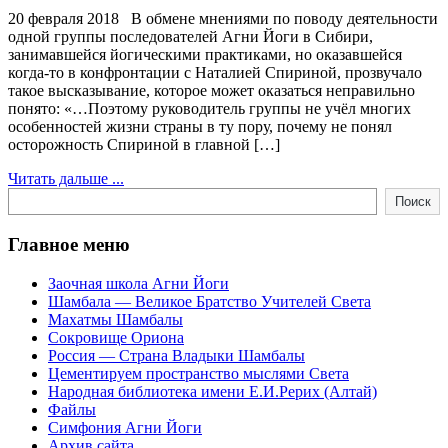
20 февраля 2018 В обмене мнениями по поводу деятельности
одной группы последователей Агни Йоги в Сибири,
занимавшейся йогическими практиками, но оказавшейся
когда-то в конфронтации с Наталией Спириной, прозвучало
такое высказывание, которое может оказаться неправильно
понято: «…Поэтому руководитель группы не учёл многих
особенностей жизни страны в ту пору, почему не понял
осторожность Спириной в главной […]
Читать дальше ...
Поиск
Поиск
Главное меню
Заочная школа Агни Йоги
Шамбала — Великое Братство Учителей Света
Махатмы Шамбалы
Сокровище Ориона
Россия — Страна Владыки Шамбалы
Цементируем пространство мыслями Света
Народная библиотека имени Е.И.Рерих (Алтай)
Файлы
Симфония Агни Йоги
Архив сайта