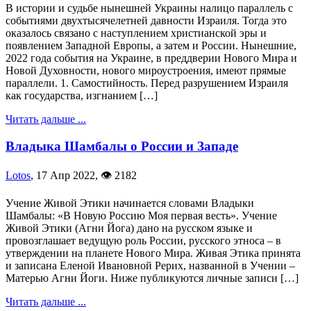
В истории и судьбе нынешней Украины налицо параллель с
событиями двухтысячелетней давности Израиля. Тогда это
оказалось связано с наступлением христианской эры и
появлением Западной Европы, а затем и России. Нынешние,
2022 года события на Украине, в преддверии Нового Мира и
Новой Духовности, нового мироустроения, имеют прямые
параллели. 1. Самостийность. Перед разрушением Израиля
как государства, изгнанием […]
Читать дальше ...
Владыка Шамбалы о России и Западе
Lotos
,
17 Апр 2022
,
👁 2182
Учение Живой Этики начинается словами Владыки
Шамбалы: «В Новую Россию Моя первая весть». Учение
Живой Этики (Агни Йога) дано на русском языке и
провозглашает ведущую роль России, русского этноса – в
утверждении на планете Нового Мира. Живая Этика принята
и записана Еленой Ивановной Рерих, названной в Учении –
Матерью Агни Йоги. Ниже публикуются личные записи […]
Читать дальше ...