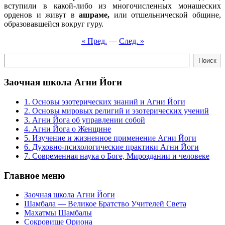
вступили в какой-либо из многочисленных монашеских
орденов и живут в
ашраме,
или отшельнической общине,
образовавшейся вокруг гуру.
« Пред.
—
След. »
Поиск
Поиск
Заочная школа Агни Йоги
1. Основы эзотерических знаний и Агни Йоги
2. Основы мировых религий и эзотерических учений
3. Агни Йога об управлении собой
4. Агни Йога о Женщине
5. Изучение и жизненное применение Агни Йоги
6. Духовно-психологические практики Агни Йоги
7. Современная наука о Боге, Мироздании и человеке
Главное меню
Заочная школа Агни Йоги
Шамбала — Великое Братство Учителей Света
Махатмы Шамбалы
Сокровище Ориона