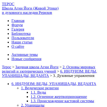
ТЕРОС
Школа Агни Йоги (Живой Этики)
и духовного наследия Рерихов
Главная
Форум
Галерея
Библиотека
Пользователи
Наши статьи
О сайте
Активные темы
Новые сообщения
Терос
>
Заочная школа Агни Йоги
>
2. Основы мировых
религий и эзотерических учений
>
6. ИНДУИЗМ: ВЕДЫ,
УПАНИШАДЫ, ВЕДАНТА
>
3. Духовные упражнения
6. ИНДУИЗМ: ВЕДЫ, УПАНИШАДЫ, ВЕДАНТА
1. Ведические религии
1.1. Веды
1.2. Огненное жертвоприношение
1.3. Происхождение кастовой системы
2. Упанишады