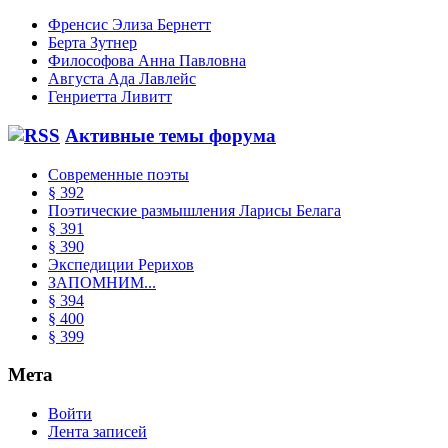
Френсис Элиза Бернетт
Берта Зутнер
Философова Анна Павловна
Августа Ада Лавлейс
Генриетта Ливитт
Активные темы форума
Современные поэты
§ 392
Поэтические размышления Ларисы Белага
§ 391
§ 390
Экспедиции Рерихов
ЗАПОМНИМ...
§ 394
§ 400
§ 399
Мета
Войти
Лента записей