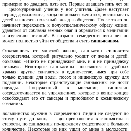
примерно по двадцать пять лет. Первые двадцать пять лет он
— целомудренный ученик у ног учителя. Далее наступает
период домохозяина, когда он должен жениться, воспитывать
детей и вносить полезный вклад в общество. После этого он
начинает переходить к полуотшельническому образу жизни,
удаляться от соблазна земных благ и обращаться к медитации
и изучению писаний. В возрасте семидесяти пяти лет он
может полностью уйти от общества и стать
санньясином.
Отказавшись от мирской жизни, санньясин становится
созерцателем, который ритуально уходит от жены и детей,
объявляя: «Никто не принадлежит мне, и я не принадлежу
никому». Некоторые санньясины поселяются в удобных
храмах; другие скитаются в одиночестве, имея при себе
только кувшин для воды, посох и нищенскую кружку для
подаяний. Некоторые странствующие санньясины не носят
одежды. Погруженный в молчание, санньясин
сосредоточивается на упражнениях, которые в конце концов
освобождают его от сансары и приобщают к космическому
сознанию.
Большинство мужчин в современной Индии не следуют по
этому пути до конца — до превращения в санньясина в
старости, но санньясины по-прежнему существуют в большом
количестве. Некоторые из них ушли от мира в молодости,