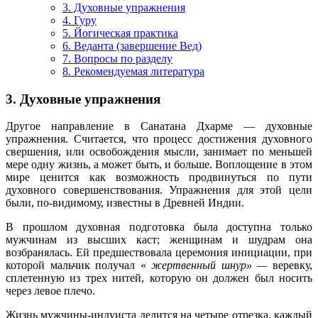
3. Духовные упражнения
4. Гуру
5. Йогическая практика
6. Веданта (завершение Вед)
7. Вопросы по разделу
8. Рекомендуемая литература
3. Духовные упражнения
Другое направление в Санатана Дхарме — духовные
упражнения. Считается, что процесс достижения духовного
свершения, или освобождения мысли, занимает по меньшей
мере одну жизнь, а может быть, и больше. Воплощение в этом
мире ценится как возможность продвинуться по пути
духовного совершенствования. Упражнения для этой цели
были, по-видимому, известны в Древней Индии.
В прошлом духовная подготовка была доступна только
мужчинам из высших каст; женщинам и шудрам она
возбранялась. Ей предшествовала церемония инициации, при
которой мальчик получал «
жертвенный шнур» —
веревку,
сплетенную из трех нитей, которую он должен был носить
через левое плечо.
Жизнь мужчины-индуиста делится на четыре отрезка, каждый