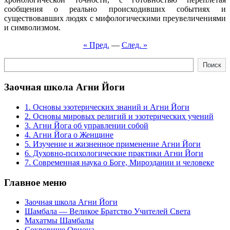
сообщения о реально происходивших событиях и
существовавших людях с мифологическими преувеличениями
и символизмом.
« Пред.
—
След. »
Поиск
Поиск
Заочная школа Агни Йоги
1. Основы эзотерических знаний и Агни Йоги
2. Основы мировых религий и эзотерических учений
3. Агни Йога об управлении собой
4. Агни Йога о Женщине
5. Изучение и жизненное применение Агни Йоги
6. Духовно-психологические практики Агни Йоги
7. Современная наука о Боге, Мироздании и человеке
Главное меню
Заочная школа Агни Йоги
Шамбала — Великое Братство Учителей Света
Махатмы Шамбалы
Сокровище Ориона