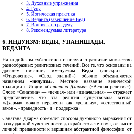
3. Духовные упражнения
4. Гуру
5. Йогическая практика
6. Веданта (завершение Вед)
7. Вопросы по разделу
8. Рекомендуемая литература
6. ИНДУИЗМ: ВЕДЫ, УПАНИШАДЫ,
ВЕДАНТА
На индийском субконтиненте получило развитие множество
разнообразных религиозных течений. Все те, что основаны на
древнем писании, именуемом
Веды
(санскрит —
«Откровение», «Свод знаний»), обычно объединяются
названием
«индуизм»
. Местное название ведической
традиции в Индии «
Санатана Дхарма»
(«Вечная религия»).
Слово «Санатана» — «вечная» или «изначальная» — отражает
представление, что эта религия существовала всегда.
«Дхарма» можно перевести как «религия», «естественный
закон», «праведность» и «поддержка».
Санатана Дхарма объемлет способы духовного выражения от
разнузданной чувственности до крайнего аскетизма, от высот
личной преданности к вершинам абстрактной философии, от