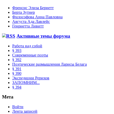
Френсис Элиза Бернетт
Берта Зутнер
Философова Анна Павловна
Августа Ада Лавлейс
Генриетта Ливитт
Активные темы форума
Работа над собой
§ 393
Современные поэты
§ 392
Поэтические размышления Ларисы Белага
§ 391
§ 390
Экспедиции Рерихов
ЗАПОМНИМ...
§ 394
Мета
Войти
Лента записей