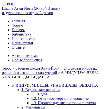
ТЕРОС
Школа Агни Йоги (Живой Этики)
и духовного наследия Рерихов
Главная
Форум
Галерея
Библиотека
Пользователи
Наши статьи
О сайте
Активные темы
Новые сообщения
Терос
>
Заочная школа Агни Йоги
>
2. Основы мировых
религий и эзотерических учений
>
6. ИНДУИЗМ: ВЕДЫ,
УПАНИШАДЫ, ВЕДАНТА
6. ИНДУИЗМ: ВЕДЫ, УПАНИШАДЫ, ВЕДАНТА
1. Ведические религии
1.1. Веды
1.2. Огненное жертвоприношение
1.3. Происхождение кастовой системы
2. Упанишады