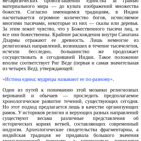
метафизических провозглашений единства за гранью
материального мира — до культа изображений множества
божеств. Согласно имеющимся традициям, в Индии
насчитывается огромное количество богов, исчисляемое
многими тысячами, некоторые из них — скалы или деревья.
За этим лежит чувство, что у Божественного тысячи лиц, и
все они божественны. Крайние расхождения внутри Санатана
Дхармы отражают ее древность. Лишь немногие из
религиозных направлений, возникших в течение тысячелетия,
исчезли бесследно, большинство же продолжает
сосуществовать в сегодняшней Индии. Такое положение
вполне соответствует Риг Веде (первая и самая значительная
из четырех Вед), утверждающей:
«Истина едина; мудрецы называют ее по-разному»
.
Один из путей к пониманию этой мозаики религиозных
верований и обычаев — проследить предполагаемое
хронологическое развитие течений, существующих сегодня.
Но этот подход предлагается лишь в качестве организующих
рамок. У историков религии и верующих разных направлений
существуют весьма различные представления об
исторических корнях ветвей, составляющих современный
индуизм. Археологические свидетельства фрагментарны, а
индийская традиция не придавала большого значения
хронологической точности, с готовностью переплетая