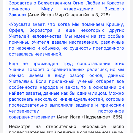
Зороастра о Божественном Огне, Любви и Красоте
принесло Миру утверждение Высшего
Закона»
(Агни Йога «Мир Огненный», ч.3, 228).
«Урусвати знает, что когда Мы поминаем Кришну,
Орфея, Зороастра и еще некоторых других
Учителей человечества, Мы имеем на это особые
причины. Учителя давали наставления, различные
по наречию и обычаю, но сущность преподанного
оставалась неизменной.
Еще не произведен труд сопоставления этих
Учений. Говорят о сравнительных религиях, но мы
сейчас имеем в виду разбор основ, данных
Учителями. Если прилежный ученый отберет все
особенности народов и веков, то в основании он
найдет заветы, данные как бы одним лицом. Можно
распознать несколько индивидуальностей, которые
последовательно выполняли задание и приносили
человечеству постоянное
совершенствование»
(Агни Йога «Надземное», 665).
Несмотря на относительно небольшое число
последователей этой религии в современном мире,