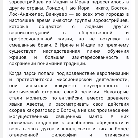
зороастрийцев из Индии и Ирана переселилось в
другие страны. Лондон, Нью-Йорк, Чикаго, Бостон,
Лос-Анджелес, Ванкувер — во всех этих городах в
настоящее время имеются группы зороастрийцев,
которые общаются с людьми других
вероисповеданий в общественной и
профессиональной жизни, но не вступают в
смешанные браки. В Иране и Индии по-прежнему
существует наследственная линия обучения
жрецов и большая заинтересованность в
сохранении понимания традиции.
Когда парси попали под воздействие европеизации
и протестантской миссионерской деятельности,
они испытали какую-то неуверенность в
мистической стороне своей религии. Некоторые
стали молиться по-английски, вместо древнего
языка Авесты, и рассматривать свои действия
скорее как разговор с Богом, а не как произнесение
могущественных священных мантр. У них
появилась тенденция к ослаблению обрядности и
веры в злых духов и конец света и тяга к более
отвлеченной философии и этическим