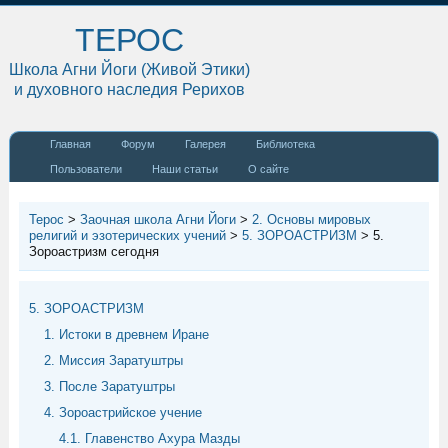
ТЕРОС
Школа Агни Йоги (Живой Этики)
и духовного наследия Рерихов
Главная
Форум
Галерея
Библиотека
Пользователи
Наши статьи
О сайте
Терос
>
Заочная школа Агни Йоги
>
2. Основы мировых
религий и эзотерических учений
>
5. ЗОРОАСТРИЗМ
>
5.
Зороастризм сегодня
5. ЗОРОАСТРИЗМ
1. Истоки в древнем Иране
2. Миссия Заратуштры
3. После Заратуштры
4. Зороастрийское учение
4.1. Главенство Ахура Мазды