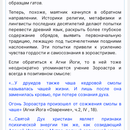
образцам
гатов.
Теперь, похоже, маятник качнулся в обратном
направлении. Историки религии, метафизики и
лингвисты последних десятилетий делают попытки
перевести древний язык, раскрыть более глубокое
содержание обрядов, выявить первоначальную
традицию, лежащую под тысячелетними поздними
наслоениями. Эти попытки привели к усилению
чувства гордости и самосознания в зороастризме.
Если обратиться к Агни Йоги, то в ней тоже
неоднократно упоминается учение Зороастра и
всегда в позитивном смысле:
«…У друидов также чаша кедровой смолы
называлась чашей жизни. И лишь после она
заменилась кровью, при потере сознания духа.
Огонь Зороастра произошел от сожжения смолы в
чаше»
(Агни Йога «Озарение», ч.2, IV , 18).
«…Святой Дух христиан являет признаки
психической энергии так же, как созидающий