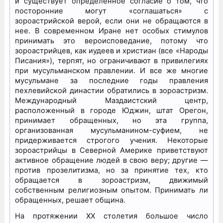
и существует определенное согласие о том, что
посторонние могут «соглашаться» с
зороастрийской верой, если они не обращаются в
нее. В современном Иране нет особых стимулов
принимать это вероисповедание, потому что
зороастрийцев, как иудеев и христиан (все «Народы
Писания»), терпят, но ограничивают в привилегиях
при мусульманском правлении. И все же многие
мусульмане за последние годы правления
пехлевийской династии обратились в зороастризм.
Международный Маздаистский центр,
расположенный в городе Юджин, штат Орегон,
принимает обращенных, но эта группа,
организованная мусульманином-суфием, не
придерживается строгого учения. Некоторые
зороастрийцы в Северной Америке приветствуют
активное обращение людей в свою веру; другие —
против прозелитизма, но за принятие тех, кто
обращается в зороастризм, движимый
собственным религиозным опытом. Принимать ли
обращенных, решает община.
На протяжении XX столетия большое число