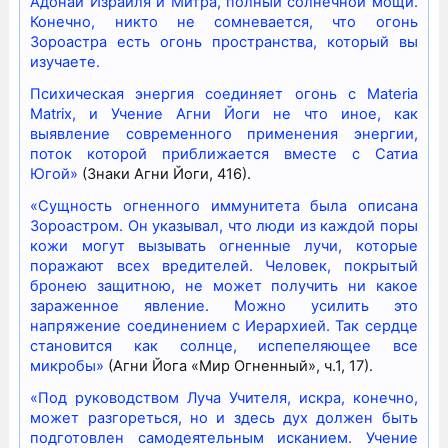
Адонай Израиля и Митра, полный солнечной мощи.
Конечно, никто не сомневается, что огонь
Зороастра есть огонь пространства, который вы
изучаете.
Психическая энергия соединяет огонь с Materia
Matrix, и Учение Агни Йоги не что иное, как
выявление современного применения энергии,
поток которой приближается вместе с Сатиа
Югой»
(Знаки Агни Йоги, 416).
«Сущность огненного иммунитета была описана
Зороастром. Он указывал, что люди из каждой поры
кожи могут вызывать огненные лучи, которые
поражают всех вредителей. Человек, покрытый
бронею защитною, не может получить ни какое
зараженное явление. Можно усилить это
напряжение соединением с Иерархией. Так сердце
становится как солнце, испепеляющее все
микробы»
(Агни Йога «Мир Огненный», ч.1, 17).
«Под руководством Луча Учителя, искра, конечно,
может разгореться, но и здесь дух должен быть
подготовлен самодеятельным исканием. Учение