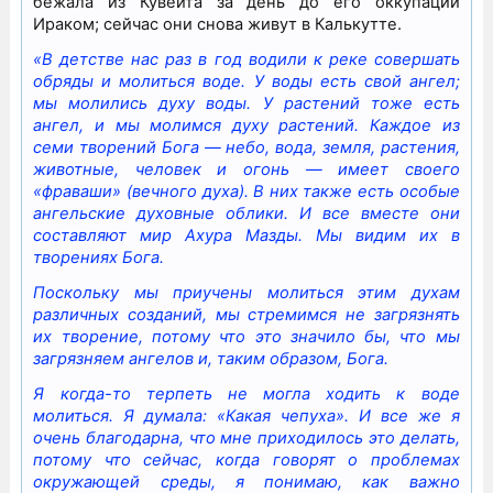
бежала из Кувейта за день до его оккупации
Ираком; сейчас они снова живут в Калькутте.
«В детстве нас раз в год водили к реке совершать
обряды и молиться воде. У воды есть свой ангел;
мы молились духу воды. У растений тоже есть
ангел, и мы молимся духу растений. Каждое из
семи творений Бога — небо, вода, земля, растения,
животные, человек и огонь — имеет своего
«фраваши» (вечного духа). В них также есть особые
ангельские духовные облики. И все вместе они
составляют мир Ахура Мазды. Мы видим их в
творениях Бога.
Поскольку мы приучены молиться этим духам
различных созданий, мы стремимся не загрязнять
их творение, потому что это значило бы, что мы
загрязняем ангелов и, таким образом, Бога.
Я когда-то терпеть не могла ходить к воде
молиться. Я думала: «Какая чепуха». И все же я
очень благодарна, что мне приходилось это делать,
потому что сейчас, когда говорят о проблемах
окружающей среды, я понимаю, как важно