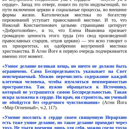
сердце». Запад это отверг, пошел по пути индульгенций, по
пути включения церкви в социальные процессы, во внешние
формы жизни. Католическая мистика по богатству
переживаний уступает православной мистике. И то, что
Николай Константинович целыми страницами цитирует
«Добротолюбие», и то, что Елена Ивановна признает
громадную ценность этого труда (это свод произведений
православных старцев, отцов церкви) — это ясно говорит о
их приоритетах, их одобрении внутренней мистики
христианства. В Агни Йоге в первую очередь подчеркивается
именно этот момент.
«Умное делание великая вещь, но ничто не должно быть
ограничено. Сама Беспредельность указывает на Свет
неисчерпаемый. Можно перечислить содержание каждой
клеточки человека, чтобы изумляться неизмеримостью
пространства. Так нужно обращаться к Источнику,
который не устрашится самою Беспредельностью. Такая
искра заложена в сердце. Ни врач, ни строитель, ни ученый
не обойдутся без сердечного чувствознания»
(Агни Йога
«Мир Огненный», ч.2, 117).
«Умение поселить в сердце своем священную Иерархию
есть тоже умное делание, но такое делание приходит через
труд. Не тратя времени лишь для себя, можно среди труда