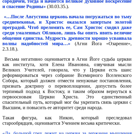
сородичей, тогда и начнется великое духовное воскресение
и спасение Родины»
(30.03.35.).
«…После Августина церковь начала погружаться во тьму
средневековья, и Христос оказался запертым золотой
преградой. Чтоб преломить ее, Сам Христос сходил даже
среди умаленных Обликов, лишь бы опять явить величие
общения единства. Мудрость древности хорошо усваивала
волны надобностей мира…»
(Агни Йога «Озарение»,
2.3.18.).
Весьма негативно оценивается в Агни Йоге судьба церкви
как института, хотя Елена Ивановна, озвучивая мысли
Великих Учителей, говорила, что у Церкви есть шанс
реформироваться через собрание Всемирного Вселенского
Собора, который должен отмести ненужные постановления,
признать доктрину о перевоплощении, допустить более
терпимый подход к Востоку, и таким образом вернуться к
первоосновам Церкви Христа. Это единственный
спасительный путь, который мог бы укрепить связь церкви с
Высшим, и повысить ее авторитет среди народа.
Такая фигура, как Никон, который преследовал
старообрядцев, оценивается Учением весьма критически.
«Да, большой грех лежит на церкви за держание мышления