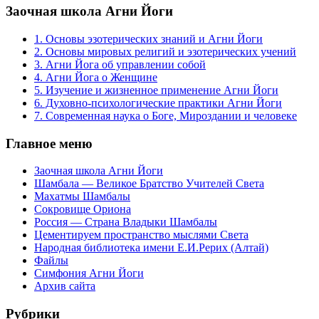
Заочная школа Агни Йоги
1. Основы эзотерических знаний и Агни Йоги
2. Основы мировых религий и эзотерических учений
3. Агни Йога об управлении собой
4. Агни Йога о Женщине
5. Изучение и жизненное применение Агни Йоги
6. Духовно-психологические практики Агни Йоги
7. Современная наука о Боге, Мироздании и человеке
Главное меню
Заочная школа Агни Йоги
Шамбала — Великое Братство Учителей Света
Махатмы Шамбалы
Сокровище Ориона
Россия — Страна Владыки Шамбалы
Цементируем пространство мыслями Света
Народная библиотека имени Е.И.Рерих (Алтай)
Файлы
Симфония Агни Йоги
Архив сайта
Рубрики