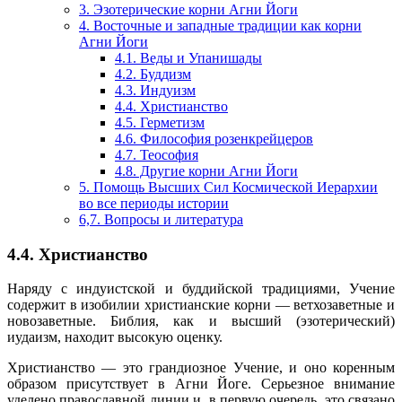
3. Эзотерические корни Агни Йоги
4. Восточные и западные традиции как корни
Агни Йоги
4.1. Веды и Упанишады
4.2. Буддизм
4.3. Индуизм
4.4. Христианство
4.5. Герметизм
4.6. Философия розенкрейцеров
4.7. Теософия
4.8. Другие корни Агни Йоги
5. Помощь Высших Сил Космической Иерархии
во все периоды истории
6,7. Вопросы и литература
4.4. Христианство
Наряду с индуистской и буддийской традициями, Учение
содержит в изобилии христианские корни — ветхозаветные и
новозаветные. Библия, как и высший (эзотерический)
иудаизм, находит высокую оценку.
Христианство — это грандиозное Учение, и оно коренным
образом присутствует в Агни Йоге. Серьезное внимание
уделено православной линии и, в первую очередь, это связано