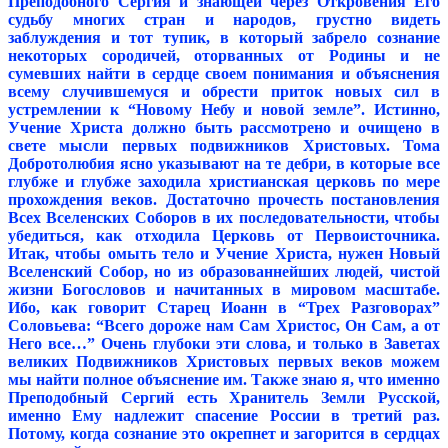
Преподобного Сергия и знающей через Откровения Его
судьбу многих стран и народов, грустно видеть
заблуждения и тот тупик, в который забрело сознание
некоторых сородичей, оторванных от Родины и не
сумевших найти в сердце своем понимания и объяснения
всему случившемуся и обрести приток новых сил в
устремлении к “Новому Небу и новой земле”. Истинно,
Учение Христа должно быть рассмотрено и очищено в
свете мысли первых подвижников Христовых. Тома
Добротолюбия ясно указывают на те дебри, в которые все
глубже и глубже заходила христианская церковь по мере
прохождения веков. Достаточно прочесть постановления
Всех Вселенских Соборов в их последовательности, чтобы
убедиться, как отходила Церковь от Первоисточника.
Итак, чтобы омыть тело и Учение Христа, нужен Новый
Вселенский Собор, но из образованнейших людей, чистой
жизни Богословов и начитанных в мировом масштабе.
Ибо, как говорит Старец Иоанн в “Трех Разговорах”
Соловьева: “Всего дороже нам Сам Христос, Он Сам, а от
Него все…” Очень глубоки эти слова, и только в Заветах
великих Подвижников Христовых первых веков можем
мы найти полное объяснение им. Также знаю я, что именно
Преподобный Сергий есть Хранитель Земли Русской,
именно Ему надлежит спасение России в третий раз.
Потому, когда сознание это окрепнет и загорится в сердцах