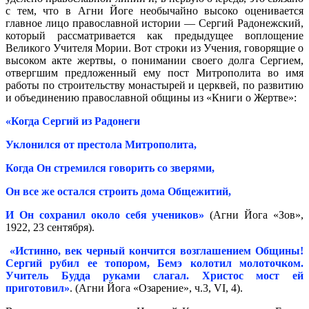
с тем, что в Агни Йоге необычайно высоко оценивается
главное лицо православной истории — Сергий Радонежский,
который рассматривается как предыдущее воплощение
Великого Учителя Мории. Вот строки из Учения, говорящие о
высоком акте жертвы, о понимании своего долга Сергием,
отвергшим предложенный ему пост Митрополита во имя
работы по строительству монастырей и церквей, по развитию
и объединению православной общины из «Книги о Жертве»:
«Когда Сергий из Радонеги
Уклонился от престола Митрополита,
Когда Он стремился говорить со зверями,
Он все же остался строить дома Общежитий,
И Он сохранил около себя учеников»
(Агни Йога «Зов»,
1922, 23 сентября).
«Истинно, век черный кончится возглашением Общины!
Сергий рубил ее топором, Бемэ колотил молоточком.
Учитель Будда руками слагал. Христос мост ей
приготовил»
. (Агни Йога «Озарение», ч.3, VI, 4).