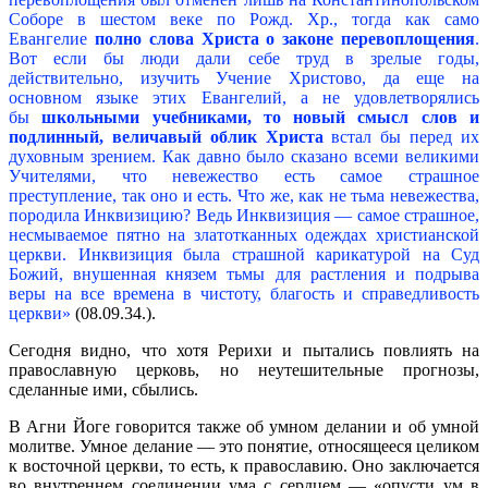
Соборе в шестом веке по Рожд. Хр., тогда как само
Евангелие
полно слова Христа о законе перевоплощения
.
Вот если бы люди дали себе труд в зрелые годы,
действительно, изучить Учение Христово, да еще на
основном языке этих Евангелий, а не удовлетворялись
бы
школьными
учебниками, то новый смысл слов и
подлинный, величавый облик Христа
встал бы перед их
духовным зрением. Как давно было сказано всеми великими
Учителями, что невежество есть самое страшное
преступление, так оно и есть. Что же, как не тьма невежества,
породила Инквизицию? Ведь Инквизиция — самое страшное,
несмываемое пятно на златотканных одеждах христианской
церкви. Инквизиция была страшной карикатурой на Суд
Божий, внушенная князем тьмы для растления и подрыва
веры на все времена в чистоту, благость и справедливость
церкви»
(08.09.34.).
Сегодня видно, что хотя Рерихи и пытались повлиять на
православную церковь, но неутешительные прогнозы,
сделанные ими, сбылись.
В Агни Йоге говорится также об умном делании и об умной
молитве. Умное делание — это понятие, относящееся целиком
к восточной церкви, то есть, к православию. Оно заключается
во внутреннем соединении ума с сердцем — «опусти ум в