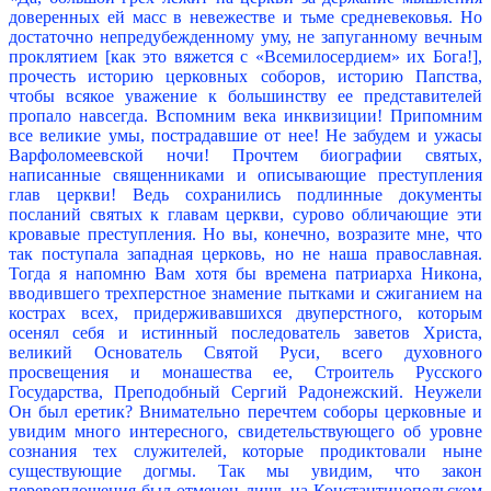
доверенных ей масс в невежестве и тьме средневековья. Но
достаточно непредубежденному уму, не запуганному вечным
проклятием [как это вяжется с «Всемилосердием» их Бога!],
прочесть историю церковных соборов, историю Папства,
чтобы всякое уважение к большинству ее представителей
пропало навсегда. Вспомним века инквизиции! Припомним
все великие умы, пострадавшие от нее! Не забудем и ужасы
Варфоломеевской ночи! Прочтем биографии святых,
написанные священниками и описывающие преступления
глав церкви! Ведь сохранились подлинные документы
посланий святых к главам церкви, сурово обличающие эти
кровавые преступления. Но вы, конечно, возразите мне, что
так поступала западная церковь, но не наша православная.
Тогда я напомню Вам хотя бы времена патриарха Никона,
вводившего трехперстное знамение пытками и сжиганием на
кострах всех, придерживавшихся двуперстного, которым
осенял себя и истинный последователь заветов Христа,
великий Основатель Святой Руси, всего духовного
просвещения и монашества ее, Строитель Русского
Государства, Преподобный Сергий Радонежский. Неужели
Он был еретик? Внимательно перечтем соборы церковные и
увидим много интересного, свидетельствующего об уровне
сознания тех служителей, которые продиктовали ныне
существующие догмы. Так мы увидим, что закон
перевоплощения был отменен лишь на Константинопольском