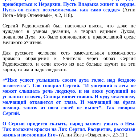
приобщиться к Иерархии. Пусть Владыка живет в сердце.
Пусть он станет неотъемлемым, как само сердце»
(Агни
Йога «Мир Огненный», ч.2, 118).
Сергий Радонежский был настолько высок, что даже не
нуждался в умном делании, а творил единым Духом,
подвигом Духа, это было воплощение в православной среде
Великого Учителя.
Для русского человека есть замечательная возможность
прямого обращения к Учителю через образ Сергия
Радонежского, и если кто-то из нас больше звучит на эти
корни, то им и надо следовать.
«“Иже успеет услышать своего духа голос, над бездною
вознесется”. Так говорил Сергий. “И ушедший в леса не
может слышать речь людскую, и на ложе уснувший не
услышит птичек, Солнца возвестников. И чуду явленному
молчащий откажется от глаза. И молчащий на брата
помощь занозу из ноги своей не вынет”. Так говорил
Сергий.
О Сергии придется сказать, народ захочет узнать о Нем.
Так положим краски на Лик Сергия. Расцветив, рассказав
жизнь и пословицы Его»
(Агни Йога «Озарение», 2.3.11.).