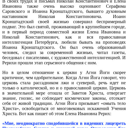
В своих трудах и письмах Николай Константинович и Елена
Ивановна также очень высоко оценивают Серафима
Саровского и Иоанна Кронштадтского, бывшего духовным
наставником Николая Константиновича. Иоанн
Кронштадтский своей жизнью совершил беспримерный
подвиг. Это был святой, проживающий в крупнейшем городе,
и в первый период совместной жизни Елена Ивановна и
Николай Константинович, как и вся православная
интеллигенция Петербурга, любили бывать на проповедях
Иоанна Кронштадтского. Он был очень образованный
человек, следил за современной жизнью, читал газеты,
беседовал с писателями, с художественной интеллигенцией. И
Рерихи прошли этап серьезного общения с ним.
Но в целом отношение к церкви у Агни Йоги скорее
критичное, чем одобрительное. Когда Агни Йога говорит, что
церковь стала рассадником лжи и суеверий, речь идет не
только о католической, но и о православной церкви. Церковь
в значительной мере отошла от Заветов Христа, отвергает
знание, гнозис, не соблюдает космические законы, отсекает
себя от живой традиции. Агни Йога призывает «омыть тело
Христа», освободиться от многовековых искажений Учения
Христа. Вот как пишет об этом Елена Ивановна Рерих:
«Мне, неоднократно сподобившейся в видениях лицезреть