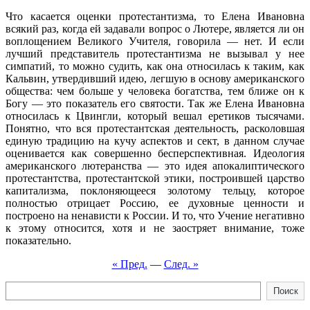
Что касается оценки протестантизма, то Елена Ивановна
всякий раз, когда ей задавали вопрос о Лютере, является ли он
воплощением Великого Учителя, говорила — нет. И если
лучший представитель протестантизма не вызывал у нее
симпатий, то можно судить, как она относилась к таким, как
Кальвин, утвердивший идею, легшую в основу американского
общества: чем больше у человека богатства, тем ближе он к
Богу — это показатель его святости. Так же Елена Ивановна
относилась к Цвингли, который вешал еретиков тысячами.
Понятно, что вся протестантская деятельность, расколовшая
единую традицию на кучу аспектов и сект, в данном случае
оценивается как совершенно бесперспективная. Идеология
американского лютеранства — это идея апокалиптического
протестантства, протестантской этики, построившей царство
капитализма, поклоняющееся золотому тельцу, которое
полностью отрицает Россию, ее духовные ценности и
построено на ненависти к России. И то, что Учение негативно
к этому относится, хотя и не заостряет внимание, тоже
показательно.
« Пред.
—
След. »
Поиск
Поиск