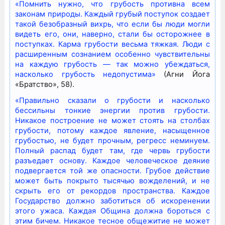
«Помнить нужно, что грубость противна всем
законам природы. Каждый грубый поступок создает
такой безобразный вихрь, что если бы люди могли
видеть его, они, наверно, стали бы осторожнее в
поступках. Карма грубости весьма тяжкая. Люди с
расширенным сознанием особенно чувствительны
на каждую грубость — так можно убеждаться,
насколько грубость недопустима»
(Агни Йога
«Братство», 58).
«Правильно сказали о грубости и насколько
бессильны тонкие энергии против грубости.
Никакое построение не может стоять на столбах
грубости, потому каждое явление, насыщенное
грубостью, не будет прочным, регресс неминуем.
Полный распад будет там, где червь грубости
разъедает основу. Каждое человеческое деяние
подвергается той же опасности. Грубое действие
может быть покрыто тысячью вожделений, и не
скрыть его от рекордов пространства. Каждое
Государство должно заботиться об искоренении
этого ужаса. Каждая Община должна бороться с
этим бичем. Никакое тесное общежитие не может