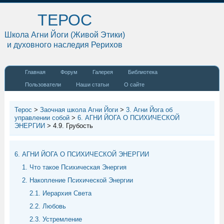
ТЕРОС
Школа Агни Йоги (Живой Этики)
и духовного наследия Рерихов
Главная
Форум
Галерея
Библиотека
Пользователи
Наши статьи
О сайте
Терос
>
Заочная школа Агни Йоги
>
3. Агни Йога об
управлении собой
>
6. АГНИ ЙОГА О ПСИХИЧЕСКОЙ
ЭНЕРГИИ
>
4.9. Грубость
6. АГНИ ЙОГА О ПСИХИЧЕСКОЙ ЭНЕРГИИ
1. Что такое Психическая Энергия
2. Накопление Психической Энергии
2.1. Иерархия Света
2.2. Любовь
2.3. Устремление