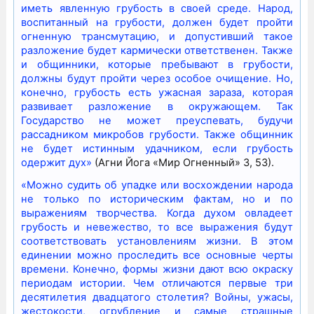
иметь явленную грубость в своей среде. Народ,
воспитанный на грубости, должен будет пройти
огненную трансмутацию, и допустивший такое
разложение будет кармически ответственен. Также
и общинники, которые пребывают в грубости,
должны будут пройти через особое очищение. Но,
конечно, грубость есть ужасная зараза, которая
развивает разложение в окружающем. Так
Государство не может преуспевать, будучи
рассадником микробов грубости. Также общинник
не будет истинным удачником, если грубость
одержит дух»
(Агни Йога «Мир Огненный» 3, 53).
«Можно судить об упадке или восхождении народа
не только по историческим фактам, но и по
выражениям творчества. Когда духом овладеет
грубость и невежество, то все выражения будут
соответствовать установлениям жизни. В этом
единении можно проследить все основные черты
времени. Конечно, формы жизни дают всю окраску
периодам истории. Чем отличаются первые три
десятилетия двадцатого столетия? Войны, ужасы,
жестокости, огрубление и самые страшные