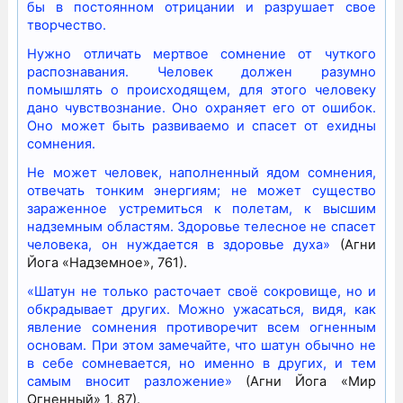
бы в постоянном отрицании и разрушает свое
творчество.
Нужно отличать мертвое сомнение от чуткого
распознавания. Человек должен разумно
помышлять о происходящем, для этого человеку
дано чувствознание. Оно охраняет его от ошибок.
Оно может быть развиваемо и спасет от ехидны
сомнения.
Не может человек, наполненный ядом сомнения,
отвечать тонким энергиям; не может существо
зараженное устремиться к полетам, к высшим
надземным областям. Здоровье телесное не спасет
человека, он нуждается в здоровье духа»
(Агни
Йога «Надземное», 761).
«Шатун не только расточает своё сокровище, но и
обкрадывает других. Можно ужасаться, видя, как
явление сомнения противоречит всем огненным
основам. При этом замечайте, что шатун обычно не
в себе сомневается, но именно в других, и тем
самым вносит разложение»
(Агни Йога «Мир
Огненный» 1, 87).