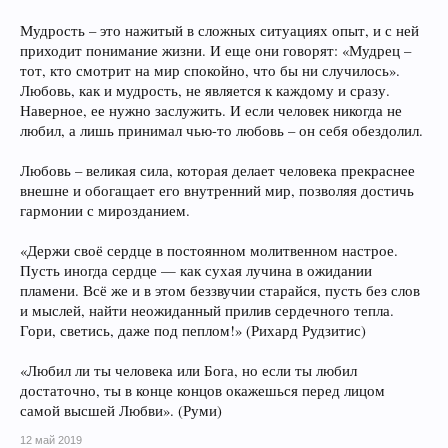
Мудрость – это нажитый в сложных ситуациях опыт, и с ней
приходит понимание жизни. И еще они говорят: «Мудрец –
тот, кто смотрит на мир спокойно, что бы ни случилось».
Любовь, как и мудрость, не является к каждому и сразу.
Наверное, ее нужно заслужить. И если человек никогда не
любил, а лишь принимал чью-то любовь – он себя обездолил.
Любовь – великая сила, которая делает человека прекраснее
внешне и обогащает его внутренний мир, позволяя достичь
гармонии с мирозданием.
«Держи своё сердце в постоянном молитвенном настрое.
Пусть иногда сердце — как сухая лучина в ожидании
пламени. Всё же и в этом беззвучии старайся, пусть без слов
и мыслей, найти неожиданный прилив сердечного тепла.
Гори, светись, даже под пеплом!» (Рихард Рудзитис)
«Любил ли ты человека или Бога, но если ты любил
достаточно, ты в конце концов окажешься перед лицом
самой высшей Любви». (Руми)
12 май 2019