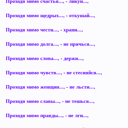
Проходя мимо счастья..., - ликуй...,
Проходя мимо щедрых..., - откушай...,
Проходя мимо чести..., - храни...,
Проходя мимо долга..., - не прячься...,
Проходя мимо слова..., - держи...,
Проходя мимо чувств..., - не стесняйся...,
Проходя мимо женщин..., - не льсти...,
Проходя мимо славы..., - не тешься...,
Проходя мимо правды..., - не лги...,