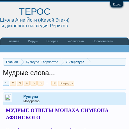
Вход
ТЕРОС
Школа Агни Йоги (Живой Этики)
и духовного наследия Рерихов
Главная
Форум
Галерея
Библиотека
Пользователи
Наши статьи
О сайте
Главная
Культура. Творчество
Литература
Мудрые слова...
1
2
3
4
5
6
→
38
Вперёд >
Рунгуна
Модератор
МУДРЫЕ ОТВЕТЫ МОНАХА СИМЕОНА
АФОНСКОГО