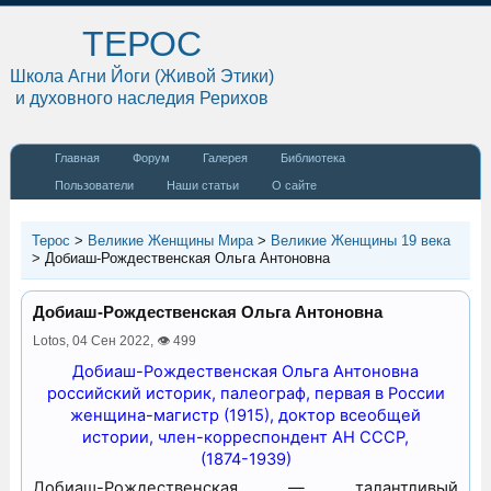
ТЕРОС
Школа Агни Йоги (Живой Этики)
и духовного наследия Рерихов
Главная
Форум
Галерея
Библиотека
Пользователи
Наши статьи
О сайте
Терос
>
Великие Женщины Мира
>
Великие Женщины 19 века
>
Добиаш-Рождественская Ольга Антоновна
Добиаш-Рождественская Ольга Антоновна
Lotos,
04 Сен 2022
,
👁 499
Добиаш-Рождественская Ольга Антоновна
российский историк, палеограф, первая в России
женщина-магистр (1915), доктор всеобщей
истории, член-корреспондент АН СССР,
(1874-1939)
Добиаш-Рождественская — талантливый