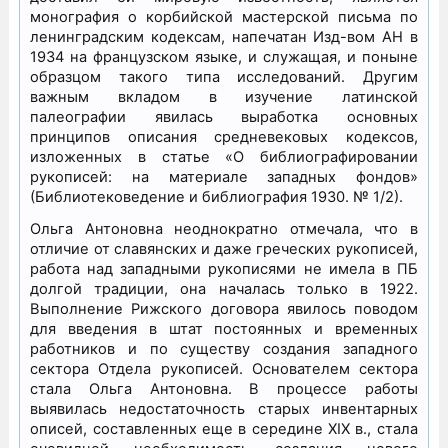
монография о корбийской мастерской письма по
ленинградским кодексам, напечатан Изд-вом АН в
1934 на французском языке, и служащая, и поныне
образцом такого типа исследований. Другим
важным вкладом в изучение латинской
палеографии явилась выработка основных
принципов описания средневековых кодексов,
изложенных в статье «О библиографировании
рукописей: на материале западных фондов»
(Библиотековедение и библиография 1930. № 1/2).
Ольга Антоновна неоднократно отмечала, что в
отличие от славянских и даже греческих рукописей,
работа над западными рукописями не имела в ПБ
долгой традиции, она началась только в 1922.
Выполнение Рижского договора явилось поводом
для введения в штат постоянных и временных
работников и по существу создания западного
сектора Отдела рукописей. Основателем сектора
стала Ольга Антоновна. В процессе работы
выявилась недостаточность старых инвентарных
описей, составленных еще в середине XIX в., стала