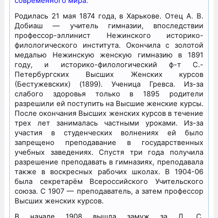
современного мира.
Родилась 21 мая 1874 года, в Харькове. Отец А. В.
Добиаш — учитель гимназии, впоследствии
профессор-эллинист Нежинского историко-
филологического института. Окончила с золотой
медалью Нежинскую женскую гимназию в 1891
году, и историко-филологический ф-т С.-
Петербургских Высших Женских курсов
(Бестужевских) (1899). Ученица Гревса. Из-за
слабого здоровья только в 1895 родители
разрешили ей поступить на Высшие женские курсы.
После окончания Высших женских курсов в течение
трех лет занималась частными уроками. Из-за
участия в студенческих волнениях ей было
запрещено преподавание в государственных
учебных заведениях. Спустя три года получила
разрешение преподавать в гимназиях, преподавала
также в воскресных рабочих школах. В 1904-06
была секретарём Всероссийского Учительского
союза. С 1907 — преподаватель, а затем профессор
Высших женских курсов.
В начале 1908 вышла замуж за Д. С.