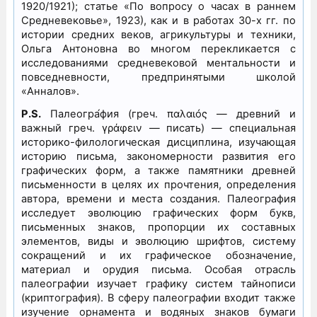
1920/1921); статье «По вопросу о часах в раннем
Средневековье», 1923), как и в работах 30-х гг. по
истории средних веков, агрикультуры и техники,
Ольга Антоновна во многом перекликается с
исследованиями средневековой ментальности и
повседневности, предпринятыми школой
«Анналов».
P.
S.
Палеогра́фия (греч. παλαιóς — древний и
важный греч. γράφειν — писать) — специальная
историко-филологическая дисциплина, изучающая
историю письма, закономерности развития его
графических форм, а также памятники древней
письменности в целях их прочтения, определения
автора, времени и места создания. Палеография
исследует эволюцию графических форм букв,
письменных знаков, пропорции их составных
элементов, виды и эволюцию шрифтов, систему
сокращений и их графическое обозначение,
материал и орудия письма. Особая отрасль
палеографии изучает графику систем тайнописи
(криптография). В сферу палеографии входит также
изучение орнамента и водяных знаков бумаги