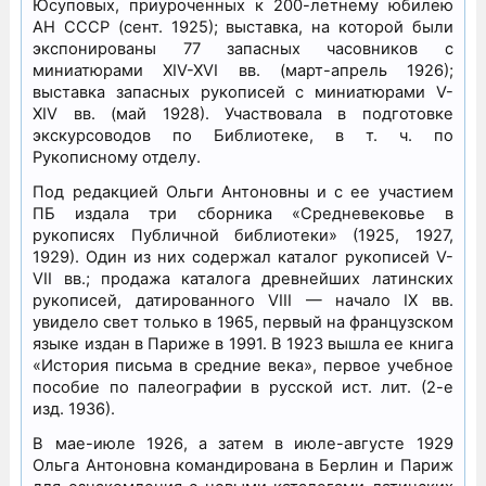
Юсуповых, приуроченных к 200-летнему юбилею
АН СССР (сент. 1925); выставка, на которой были
экспонированы 77 запасных часовников с
миниатюрами XIV-XVI вв. (март-апрель 1926);
выставка запасных рукописей с миниатюрами V-
XIV вв. (май 1928). Участвовала в подготовке
экскурсоводов по Библиотеке, в т. ч. по
Рукописному отделу.
Под редакцией Ольги Антоновны и с ее участием
ПБ издала три сборника «Средневековье в
рукописях Публичной библиотеки» (1925, 1927,
1929). Один из них содержал каталог рукописей V-
VII вв.; продажа каталога древнейших латинских
рукописей, датированного VIII — начало IX вв.
увидело свет только в 1965, первый на французском
языке издан в Париже в 1991. В 1923 вышла ее книга
«История письма в средние века», первое учебное
пособие по палеографии в русской ист. лит. (2-е
изд. 1936).
В мае-июле 1926, а затем в июле-августе 1929
Ольга Антоновна командирована в Берлин и Париж