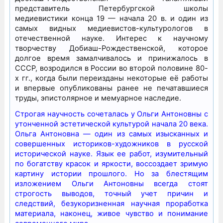
представитель Петербургской школы
медиевистики конца 19 — начала 20 в. и один из
самых видных медиевистов-культурологов в
отечественной науке. Интерес к научному
творчеству Добиаш-Рождественской, которое
долгое время замалчивалось и принижалось в
СССР, возродился в России во второй половине 80-
х гг., когда были переизданы некоторые её работы
и впервые опубликованы ранее не печатавшиеся
труды, эпистолярное и мемуарное наследие.
Строгая научность сочеталась у Ольги Антоновны с
утонченной эстетической культурой начала 20 века.
Ольга Антоновна — один из самых изысканных и
совершенных историков-художников в русской
исторической науке. Язык ее работ, изумительный
по богатству красок и яркости, воссоздает зримую
картину истории прошлого. Но за блестящим
изложением Ольги Антоновны всегда стоят
строгость выводов, точный учет причин и
следствий, безукоризненная научная проработка
материала, наконец, живое чувство и понимание