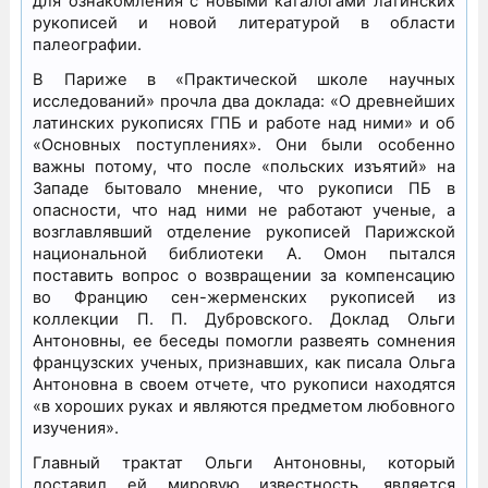
для ознакомления с новыми каталогами латинских
рукописей и новой литературой в области
палеографии.
В Париже в «Практической школе научных
исследований» прочла два доклада: «О древнейших
латинских рукописях ГПБ и работе над ними» и об
«Основных поступлениях». Они были особенно
важны потому, что после «польских изъятий» на
Западе бытовало мнение, что рукописи ПБ в
опасности, что над ними не работают ученые, а
возглавлявший отделение рукописей Парижской
национальной библиотеки А. Омон пытался
поставить вопрос о возвращении за компенсацию
во Францию сен-жерменских рукописей из
коллекции П. П. Дубровского. Доклад Ольги
Антоновны, ее беседы помогли развеять сомнения
французских ученых, признавших, как писала Ольга
Антоновна в своем отчете, что рукописи находятся
«в хороших руках и являются предметом любовного
изучения».
Главный трактат Ольги Антоновны, который
доставил ей мировую известность, является