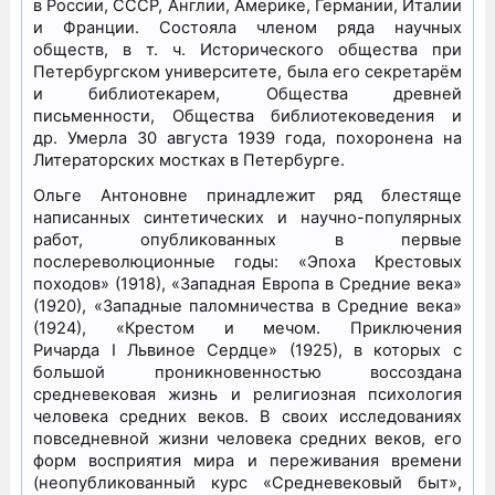
в России, СССР, Англии, Америке, Германии, Италии
и Франции. Состояла членом ряда научных
обществ, в т. ч. Исторического общества при
Петербургском университете, была его секретарём
и библиотекарем, Общества древней
письменности, Общества библиотековедения и
др. Умерла 30 августа 1939 года, похоронена на
Литераторских мостках в Петербурге.
Ольге Антоновне принадлежит ряд блестяще
написанных синтетических и научно-популярных
работ, опубликованных в первые
послереволюционные годы: «Эпоха Крестовых
походов» (1918), «Западная Европа в Средние века»
(1920), «Западные паломничества в Средние века»
(1924), «Крестом и мечом. Приключения
Ричарда I Львиное Сердце» (1925), в которых с
большой проникновенностью воссоздана
средневековая жизнь и религиозная психология
человека средних веков. В своих исследованиях
повседневной жизни человека средних веков, его
форм восприятия мира и переживания времени
(неопубликованный курс «Средневековый быт»,