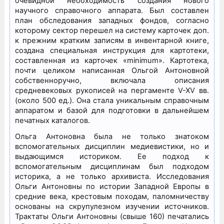
очевидной необходимость создания нового
научного справочного аппарата. Был составлен
план обследования западных фондов, согласно
которому сектор перешел на систему карточек доп.
к прежним кратким записям в инвентарной книге,
создана специальная инструкция для картотеки,
составленная из карточек «minimum». Картотека,
почти целиком написанная Ольгой Антоновной
собственноручно, включала описания
средневековых рукописей на пергаменте V-XV вв.
(около 500 ед.). Она стала уникальным справочным
аппаратом и базой для подготовки в дальнейшем
печатных каталогов.
Ольга Антоновна была не только знатоком
вспомогательных дисциплин медиевистики, но и
выдающимся историком. Ее подход к
вспомогательным дисциплинам был подходом
историка, а не только архивиста. Исследования
Ольги Антоновны по истории Западной Европы в
средние века, крестовым походам, паломничеству
основаны на скрупулезном изучении источников.
Трактаты Ольги Антоновны (свыше 160) печатались