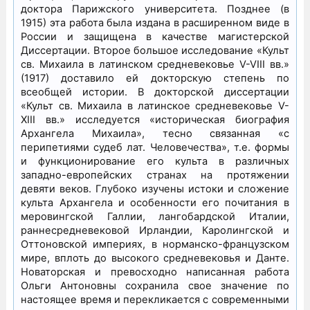
доктора Парижского университета. Позднее (в
1915) эта работа была издана в расширенном виде в
России и защищена в качестве магистерской
Диссертации. Второе большое исследование «Культ
св. Михаила в латинском средневековье V-VIII вв.»
(1917) доставило ей докторскую степень по
всеобщей истории. В докторской диссертации
«Культ св. Михаила в латинское средневековье V-
XIII вв.» исследуется «историческая биография
Архангела Михаила», тесно связанная «с
перипетиями судеб лат. Человечества», т.е. формы
и функционирование его культа в различных
западно-европейских странах на протяжении
девяти веков. Глубоко изучены истоки и сложение
культа Архангела и особенности его почитания в
меровингской Галлии, лангобардской Италии,
раннесредневековой Ирландии, Каролингской и
Оттоновской империях, в норманско-французском
мире, вплоть до высокого средневековья и Данте.
Новаторская и превосходно написанная работа
Ольги Антоновны сохранила свое значение по
настоящее время и перекликается с современными