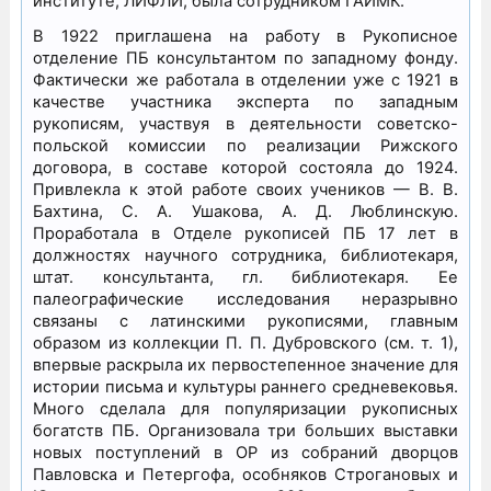
институте, ЛИФЛИ, была сотрудником ГАИМК.
В 1922 приглашена на работу в Рукописное
отделение ПБ консультантом по западному фонду.
Фактически же работала в отделении уже с 1921 в
качестве участника эксперта по западным
рукописям, участвуя в деятельности советско-
польской комиссии по реализации Рижского
договора, в составе которой состояла до 1924.
Привлекла к этой работе своих учеников — В. В.
Бахтина, С. А. Ушакова, А. Д. Люблинскую.
Проработала в Отделе рукописей ПБ 17 лет в
должностях научного сотрудника, библиотекаря,
штат. консультанта, гл. библиотекаря. Ее
палеографические исследования неразрывно
связаны с латинскими рукописями, главным
образом из коллекции П. П. Дубровского (см. т. 1),
впервые раскрыла их первостепенное значение для
истории письма и культуры раннего средневековья.
Много сделала для популяризации рукописных
богатств ПБ. Организовала три больших выставки
новых поступлений в ОР из собраний дворцов
Павловска и Петергофа, особняков Строгановых и