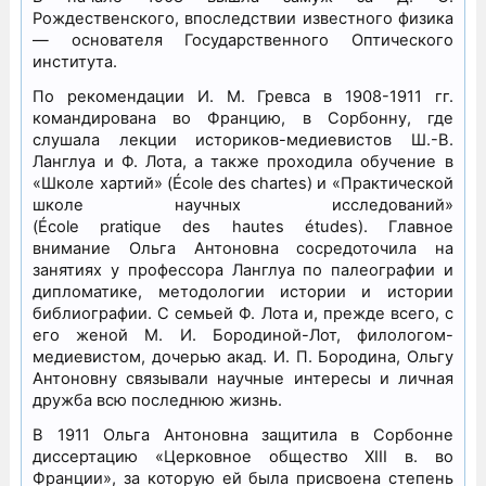
Рождественского, впоследствии известного физика
— основателя Государственного Оптического
института.
По рекомендации И. М. Гревса в 1908-1911 гг.
командирована во Францию, в Сорбонну, где
слушала лекции историков-медиевистов Ш.-В.
Ланглуа и Ф. Лота, а также проходила обучение в
«Школе хартий» (École des chartes) и «Практической
школе научных исследований»
(École pratique des hautes études). Главное
внимание Ольга Антоновна сосредоточила на
занятиях у профессора Ланглуа по палеографии и
дипломатике, методологии истории и истории
библиографии. С семьей Ф. Лота и, прежде всего, с
его женой М. И. Бородиной-Лот, филологом-
медиевистом, дочерью акад. И. П. Бородина, Ольгу
Антоновну связывали научные интересы и личная
дружба всю последнюю жизнь.
В 1911 Ольга Антоновна защитила в Сорбонне
диссертацию «Церковное общество XIII в. во
Франции», за которую ей была присвоена степень