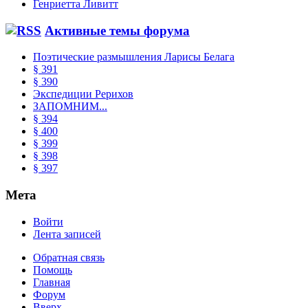
Генриетта Ливитт
Активные темы форума
Поэтические размышления Ларисы Белага
§ 391
§ 390
Экспедиции Рерихов
ЗАПОМНИМ...
§ 394
§ 400
§ 399
§ 398
§ 397
Мета
Войти
Лента записей
Обратная связь
Помощь
Главная
Форум
Вверх