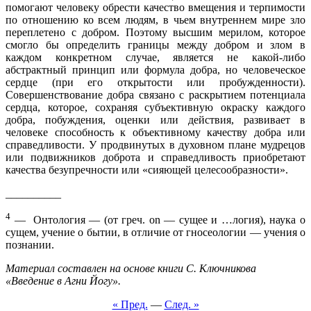
помогают человеку обрести качество вмещения и терпимости
по отношению ко всем людям, в чьем внутреннем мире зло
переплетено с добром. Поэтому высшим мерилом, которое
смогло бы определить границы между добром и злом в
каждом конкретном случае, является не какой-либо
абстрактный принцип или формула добра, но человеческое
сердце (при его открытости или пробужденности).
Совершенствование добра связано с раскрытием потенциала
сердца, которое, сохраняя субъективную окраску каждого
добра, побуждения, оценки или действия, развивает в
человеке способность к объективному качеству добра или
справедливости. У продвинутых в духовном плане мудрецов
или подвижников доброта и справедливость приобретают
качества безупречности или «сияющей целесообразности».
__________
4
— Онтология — (от греч. on — сущее и …логия), наука о
сущем, учение о бытии, в отличие от гносеологии — учения о
познании.
Материал составлен на основе книги
С. Ключникова
«Введение в Агни Йогу».
« Пред.
—
След. »