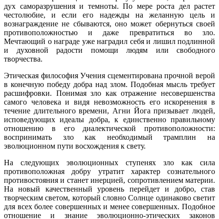
дух саморазрушения и темноты. По мере роста дел растет
честолюбие, и если его надежды на желанную цель и
вознаграждение не сбываются, оно может обернуться своей
противоположностью и даже превратиться во зло.
Мечтающий о награде уже наградил себя и лишил подлинной
и духовной радости помощи людям или свободного
творчества.
Этическая философия Учения сцементирована прочной верой
в конечную победу добра над злом. Подобная мысль требует
расшифровки. Понимая зло как отражение несовершенства
самого человека и видя невозможность его искоренения в
течение длительного времени, Агни Йога призывает людей,
исповедующих идеалы добра, к единственно правильному
отношению в его диалектической противоположности:
воспринимать зло как необходимый трамплин на
эволюционном пути восхождения к свету.
На следующих эволюционных ступенях зло как сила
противоположная добру утратит характер сознательного
противостояния и станет инерцией, сопротивлением материи.
На новый качественный уровень перейдет и добро, став
творческим светом, который словно Солнце одинаково светит
для всех более совершенных и менее совершенных. Подобное
отношение и знание эволюционно-этических законов