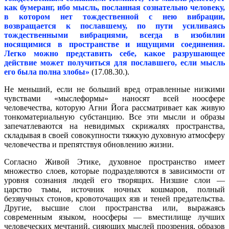
как бумеранг, ибо мысль, посланная сознательно человеку,
в котором нет тождественной с нею вибрации,
возвращается к пославшему, по пути усиливаясь
тождественными вибрациями, всегда в изобилии
носящимися в пространстве и ищущими соединения.
Легко можно представить себе, какое разрушающее
действие может получиться для пославшего, если мысль
его была полна злобы»
(17.08.30.).
Не меньший, если не больший вред отравленные низкими
чувствами «мыслеформы» наносят всей ноосфере
человечества, которую Агни Йога рассматривает как живую
тонкоматериальную субстанцию. Все эти мысли и образы
запечатлеваются на невидимых скрижалях пространства,
складывая в своей совокупности тяжкую духовную атмосферу
человечества и препятствуя обновлению жизни.
Согласно Живой Этике, духовное пространство имеет
множество слоев, которые подразделяются в зависимости от
уровня сознания людей его творящих. Низшие слои —
царство тьмы, источник ночных кошмаров, полный
беззвучных стонов, кровоточащих язв и теней предательства.
Другие, высшие слои пространства или, выражаясь
современным языком, ноосферы — вместилище лучших
человеческих мечтаний, сияющих мыслей прозрения, образов