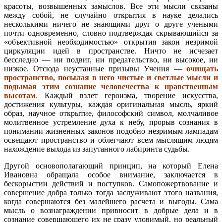
красоты, возвышенных замыслов. Все эти мысли связаны
между собой, не случайно открытия в науке делались
несколькими ничего не знающими друг о друге учеными
почти одновременно, словно подтверждая скрывающийся за
«объективной необходимостью» открытия закон незримой
циркуляции идей в пространстве. Ничто не исчезает
бесследно — ни подвиг, ни предательство, ни высокое, ни
низкое. Отсюда неустанные призывы Учения —
очищать
пространство, посылая в него чистые и светлые мысли и
подымая этим сознание человечества к нравственным
высотам
.
Каждый взлет героизма, творение искусства,
достижения культуры, каждая оригинальная мысль, яркий
образ, научное открытие, философский символ, молчаливое
молитвенное устремление духа к небу, прорыв сознания в
понимании жизненных законов подобно незримым лампадам
освещают пространство и облегчают всем мыслящим людям
нахождение выхода из запутанного лабиринта судьбы.
Другой основополагающий принцип, на который Елена
Ивановна обращала особое внимание, заключается в
бескорыстии действий и поступков. Самопожертвование и
совершение добра только тогда заслуживают этого названия,
когда совершаются без малейшего расчета и выгоды. Сама
мысль о вознаграждении привносит в добрые дела и в
сознание совершающего их не сразу уловимый, но реальный