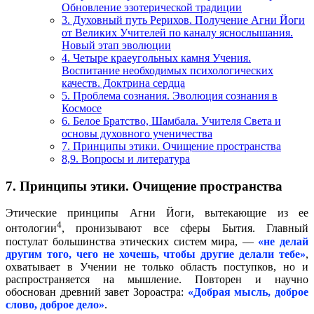
Обновление эзотерической традиции
3. Духовный путь Рерихов. Получение Агни Йоги
от Великих Учителей по каналу яснослышания.
Новый этап эволюции
4. Четыре краеугольных камня Учения.
Воспитание необходимых психологических
качеств. Доктрина сердца
5. Проблема сознания. Эволюция сознания в
Космосе
6. Белое Братство, Шамбала. Учителя Света и
основы духовного ученичества
7. Принципы этики. Очищение пространства
8,9. Вопросы и литература
7. Принципы этики. Очищение пространства
Этические принципы Агни Йоги, вытекающие из ее
4
онтологии
, пронизывают все сферы Бытия. Главный
постулат большинства этических систем мира, —
«не делай
другим того, чего не хочешь, чтобы другие делали тебе»
,
охватывает в Учении не только область поступков, но и
распространяется на мышление. Повторен и научно
обоснован древний завет Зороастра:
«Добрая мысль, доброе
слово, доброе дело»
.