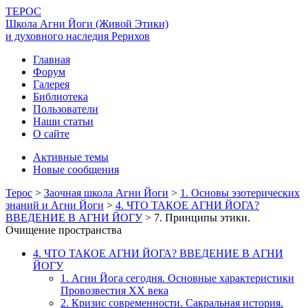
ТЕРОС
Школа Агни Йоги (Живой Этики)
и духовного наследия Рерихов
Главная
Форум
Галерея
Библиотека
Пользователи
Наши статьи
О сайте
Активные темы
Новые сообщения
Терос
>
Заочная школа Агни Йоги
>
1. Основы эзотерических
знаний и Агни Йоги
>
4. ЧТО ТАКОЕ АГНИ ЙОГА?
ВВЕДЕНИЕ В АГНИ ЙОГУ
>
7. Принципы этики.
Очищение пространства
4. ЧТО ТАКОЕ АГНИ ЙОГА? ВВЕДЕНИЕ В АГНИ
ЙОГУ
1. Агни Йога сегодня. Основные характеристики
Провозвестия XX века
2. Кризис современности. Сакральная история.