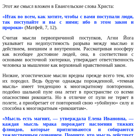
Этот же смысл вложен в Евангельские слова Христа:
«Итак во всем, как хотите, чтобы с вами поступали люди,
так поступайте и вы с ними; ибо в этом закон и
пророки»
(Матфей, 7, 12).
Считая мысли первопричиной поступков, Агни Йога
указывает на недопустимость разрыва между мыслью и
действием, внешним и внутренним. Рассматривая ноосферу
как всеобщее достояние людей, она, в соответствии с
основами восточной эзотерики, утверждает ответственность
человека за мышление как верховный нравственный закон.
Низкие, эгоистические мысли вредны прежде всего тем, кто
их породил. Ведь будучи однажды порожденной, «темная
мысль» имеет тенденцию к многократному повторению,
подобно шальной пуле она летит в пространстве со всеми
опасностями рикошета. Но в отличие от пули не теряет в
полете, а приобретает от повторений свою «убойную» силу и
способна к многократным «рикошетам».
«Мысль есть магнит, — утверждала Елена Ивановна, —
каждая мысль мрака порождает наслоения тяжких
флюидов, которые притягиваются и собираются
тождественным сознанием. Помните, что мысль действует