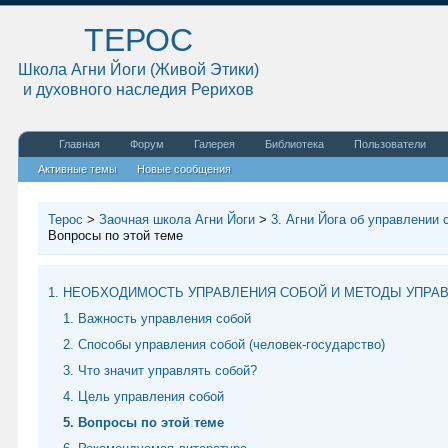
ТЕРОС
Школа Агни Йоги (Живой Этики)
и духовного наследия Рерихов
Главная
Форум
Галерея
Библиотека
Пользователи
Активные темы
Новые сообщения
Терос
>
Заочная школа Агни Йоги
>
3. Агни Йога об управлении 
Вопросы по этой теме
1. НЕОБХОДИМОСТЬ УПРАВЛЕНИЯ СОБОЙ И МЕТОДЫ УПРА
1. Важность управления собой
2. Способы управления собой (человек-государство)
3. Что значит управлять собой?
4. Цель управления собой
5. Вопросы по этой теме