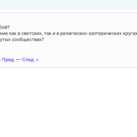
бой?
ие как в светских, так и в религиозно-эзотерических круга
нутых сообществах?
« Пред.
—
След. »