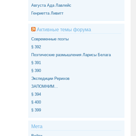
Августа Ада Лавлейс
Генриетта Ливитт
Активные темы форума
Современные поэты
§ 392
Поэтические размышления Ларисы Белага
§ 391
§ 390
Экспедиции Рерихов
ЗАПОМНИМ...
§ 394
§ 400
§ 399
Мета
Войти