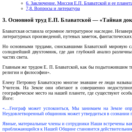
6. Заключение. Миссия Е.П. Блаватской и ее планет
7,8. Вопросы и литература
3. Основной труд Е.П. Блаватской — «Тайная до
Блаватская оставила огромное литературное наследие. Незаве
литературных произведений, путевых заметок, фантастических
Но основными трудами, снискавшими Блаватской мировую сла
солиднейший двухтомник, где дан глубокий анализ различн
частях света.
Главным же трудом Е. П. Блаватской, как бы подытожившим тв
религии и философии».
Елену Петровну Блаватскую многие знавшие ее люди назыв
Учителя. На Земле они обитают в совершенно недоступном
географическое место на нашей планете, где существуют особ
Йоге:
«…Географ может успокоиться, Мы занимаем на Земле опре
Неудовлетворенный общинник может утвердиться в сознании 
Явные, материальные члены и сотрудники Наши встречены вам
приближающийся к Нашей Общине становится действительник