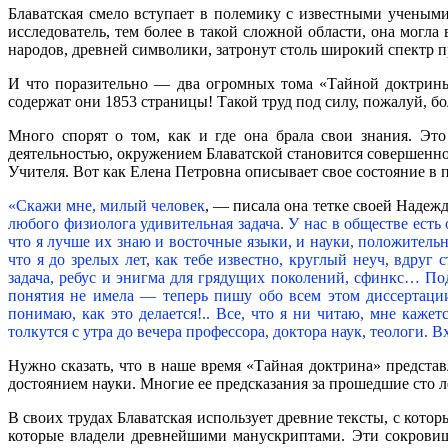
Блаватская смело вступает в полемику с известными ученым
исследователь, тем более в такой сложной области, она могла
народов, древней символики, затронут столь широкий спектр пр
И что поразительно — два огромных тома «Тайной доктрины»
содержат они 1853 страницы! Такой труд под силу, пожалуй, б
Много спорят о том, как и где она брала свои знания. Это
деятельностью, окружением Блаватской становится совершенно
Учителя. Вот как Елена Петровна описывает свое состояние в п
«Скажи мне, милый человек
, — писала она тетке своей Надеж
любого физиолога удивительная задача. У нас в обществе есть
что я лучше их знаю и восточные языки, и науки, положительны
что я до зрелых лет, как тебе известно, круглый неуч, вдру
задача, ребус и энигма для грядущих поколений, сфинкс… Поду
понятия не имела — теперь пишу обо всем этом диссертаци
понимаю, как это делается!.. Все, что я ни читаю, мне каж
толкутся с утра до вечера профессора, доктора наук, теологи.
Нужно сказать, что в наше время «Тайная доктрина» представ
достоянием науки. Многие ее предсказания за прошедшие сто л
В своих трудах Блаватская использует древние тексты, с кото
которые владели древнейшими манускриптами. Эти сокровищ