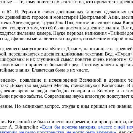
нные — те, кому понятен смысл текстов, кто причастен к древн
. и Ю. Н. Рерихи в своих дневниковых записях, сделанных во
ах древнейших городов и монастырей Центральной Азии, засып
отеки Александрии, труды Лао-Цзы, многочисленные тома Канджу
не», говорят о том, что ей были доступны древние знания. Вот 
аходится железная камера. Науке периода написания «Тайной до
 под сфинксом металлическая подушка, назначение которой пока
) древнего манускрипта «Книга Дзиан», написанные на древней
ской, перекликаются с древнеиндийскими текстами Вед, «Пуран»
ы зашифрованы и их глубинный смысл понятен очень немногим. О
людям могло принести большой вред. Поэтому ключи к древн
айные знания, Блаватская была в их числе.
енезис», появление и исчезновение Вселенной в древних те
т так: «Божество выдыхает Мысль, становящуюся Космосом». В о
в далекие времена люди свободно говорили о Космосе и о том
 были прочно забыты. Современная наука вплотную подступает к
евние. Но возникает вопрос, откуда к ним пришли эти знания,
ния Вселенной не было ничего: ни времени, ни пространства, ни
ишет А. Эйнштейн:
«Если бы исчезла материя, вместе с ней ис
 материи, не было пространства, не могло быть времени»
. Как с