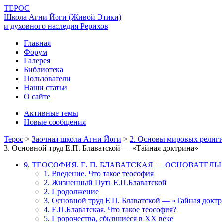
ТЕРОС
Школа Агни Йоги (Живой Этики)
и духовного наследия Рерихов
Главная
Форум
Галерея
Библиотека
Пользователи
Наши статьи
О сайте
Активные темы
Новые сообщения
Терос
>
Заочная школа Агни Йоги
>
2. Основы мировых религи
3. Основной труд Е.П. Блаватской — «Тайная доктрина»
9. ТЕОСОФИЯ. Е. П. БЛАВАТСКАЯ — ОСНОВАТЕ
1. Введение. Что такое теософия
2. Жизненный Путь Е.П.Блаватской
2. Продолжение
3. Основной труд Е.П. Блаватской — «Тайная докт
4. Е.П.Блаватская. Что такое теософия?
5. Пророчества, сбывшиеся в XX веке