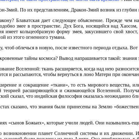
он-Змий. По их представлениям, Дракон-Змий возник из глубин
кону? Блаватская дает следующее объяснение. Прежде чем на
подобно змее в пространстве. Дух Бога, носящийся над Хаосо
ия имеет кольцеобразную форму змея, закусившего свой хвост,
ой из этого огненного тумана.
у, чтоб облечься в новую, после известного периода отдыха. В
сокровенные тайны космоса? Вывод напрашивается такой: знания
азование Вселенной: ткань расширяется, когда над нею разноситс
ются и рассыпаются, чтобы вернуться в лоно Матери при окончан
ширение и сокращение «ткани», то есть мирового вещества, или
ой теорией расширяющейся и сжимающейся Вселенной. Получае
ский сказал, что индийская философия оказалась неожиданно б
текстах сказано, что знания были принесены на Землю «божест
иях «сынов Божьих», которые учили людей. Они назывались еще 
 о возникновении планет Солнечной системы и их движении. 
ь сыновей были рождены из тела Адити. Она приблизилась к бо