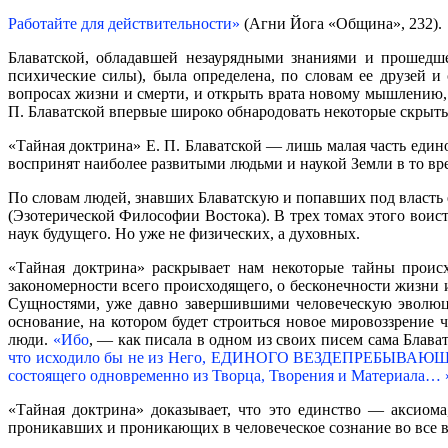
Работайте для действительности»
(Агни Йога «Община», 232).
Блаватской, обладавшей незаурядными знаниями и прошедше
психические силы), была определена, по словам ее друзей 
вопросах жизни и смерти, и открыть врата новому мышлению
П. Блаватской впервые широко обнародовать некоторые скрытые
«Тайная доктрина» Е. П. Блаватской — лишь малая часть един
воспринят наиболее развитыми людьми и наукой Земли в то вр
По словам людей, знавших Блаватскую и попавших под власть
(Эзотерической Философии Востока). В трех томах этого вои
наук будущего. Но уже не физических, а духовных.
«Тайная доктрина» раскрывает нам некоторые тайны происх
закономерности всего происходящего, о бесконечности жизни
Сущностями, уже давно завершившими человеческую эволюци
основание, на котором будет строиться новое мировоззрение 
люди.
«Ибо
, — как писала в одном из своих писем сама Блава
что исходило бы не из Него, ЕДИНОГО ВЕЗДЕПРЕБЫВАЮЩЕГО, 
состоящего одновременно из Творца, Творения и Материала… 
«Тайная доктрина» доказывает, что это единство — аксиома
проникавших и проникающих в человеческое сознание во все ве