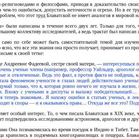
и-религиоведами и философами, приводя в доказательство сво
 в чем-то ошибиться, допустить неточности и огрехи. Но в ее т
облем, что этот труд Блаватской не имеет аналогов в мировой н
 были написаны в течение всего двух лет. Только для того, ч
ольшому коллективу исследователей, а ведь трактат был написа
 само по себе может быть самостоятельной темой для изучени
 ясно, что все эти знания она просто получает, принимает из п
исьме к своей тетке:
де Андреевне Фадеевой, сестре своей матери, —
интересуешься л
 очень ученые члены (например, профессор Уайльдер, археолог-о
е и отвлеченные. Ведь это факт, а против факта не пойдешь, ка
г стала феноменом учености в глазах людей действительно учены
май только, что я, которая ровно ничего не изучала в жизни, 
и. Вхожу с учеными в диспуты и выхожу победительницей… Я 
ется теперь знакомым.. Я нахожу ошибки в статьях ученых, в л
 Входят в споры — и я оказываюсь права… Откуда же все это? По
ляет особый интерес. То, о чем писала Блаватская в XIX веке, 
ет подтвердились исследованиями астрономов, археологов и дру
рыми Она познакомилась во время поездок в Индию и Тибет. Там
а хранились в подземных книгохранилищах и пещерах. Блава