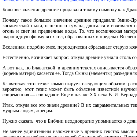
Большое значение древние придавали такому символу как Драк
Почему такое большое значение древние придавали Змию-Дра
космической пыли, огненного тумана, двигался и извивался 
огонь и свет на предвечные воды. То, что космическая матер
шаровидную форму всех тел, образованных в пределах Вселенн
Вселенная, подобно змее, периодически сбрасывает старую кож
Естественно, возникает вопрос: откуда древние узнали столь 
А вот как, по Блаватской, в древних текстах описывается обр
(корень матери) касается ее. Тогда Сыны (элементы) разъединя
Блаватская этот тезис комментирует следующим образом: рас
вероятно, этот тезис может быть объяснен известной научн
современная — совпадают. Еще в начале XX века В. И. Вернад
Итак, откуда все это знали древние? В их сакраментальных 
мудрым людям, жрецам.
Нужно сказать, что в Библии неоднократно упоминается о деян
Не менее удивительны изложенные в древних текстах мысли
рождены все небесные тела нашей Солнечной системы. Восем