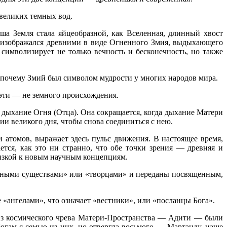
 великих темных вод.
ша Земля стала яйцеобразной, как Вселенная, длинный хвост
м, изображался древними в виде Огненного Змия, выдыхающего
 символизирует не только вечность и бесконечность, но также
от почему Змий был символом мудрости у многих народов мира.
 эти — не земного происхождения.
я дыхание Огня (Отца). Она сокращается, когда дыхание Матери
ии великого дня, чтобы снова соединиться с нею.
 атомов, выражает здесь пульс движения. В настоящее время,
тся, как это ни странно, что обе точки зрения — древняя и
лизкой к новым научным концепциям.
венными существами» или «творцами» и переданы посвященным,
«ангелами», что означает «вестники», или «посланцы Бога».
Из космического чрева Матери-Пространства — Адити — были
гам с семью из них, но отвергла восьмого — Мартанду, наше