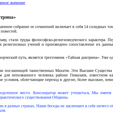
арное значение
ктрина»
ршенное собрание ее сочинений включает в себя 14 солидных то
 повестей.
ву, стали труды философско-религиоведческого характера. Пе
ых религиозных учений и произведено сопоставление их данн
орческий путь, является трехтомник «Тайная доктрина». Уже од
али посланницей таинственных Махатм. Эти Высшие Существ
 для непозванного человека районе Гималаев, известном 
ые условия, облегчающие переход в другие, более высокие, не
деленное место. Конспиратор может утешиться, Мы имеем в 
практического существования Общины.
и в разных странах. Наши беседы не заключают в себе ничего 
ом.