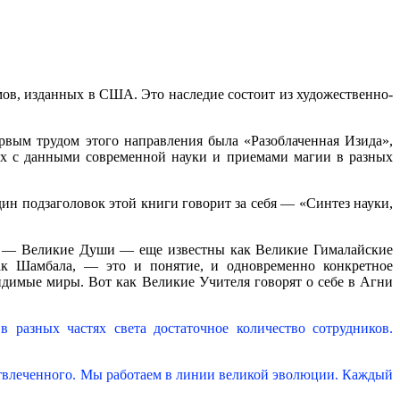
мов, изданных в США. Это наследие состоит из художественно-
рвым трудом этого направления была «Разоблаченная Изида»,
ых с данными современной науки и приемами магии в разных
ин подзаголовок этой книги говорит за себя — «Синтез науки,
а — Великие Души — еще известны как Великие Гималайские
как Шамбала, — это и понятие, и одновременно конкретное
видимые миры. Вот как Великие Учителя говорят о себе в Агни
разных частях света достаточное количество сотрудников.
отвлеченного. Мы работаем в линии великой эволюции. Каждый