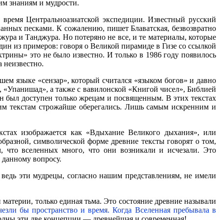
им знаниям и мудрости.
 время Центральноазиатской экспедиции. Известный русский
анных песками. К сожалению, пишет Блаватская, безвозвратно
ра и Танджура. Но потеряно не все, и те материалы, которые
один из примеров: говоря о Великой пирамиде в Гизе со ссылкой
ктрины» это не было известно. И только в 1986 году появилось
 неизвестно.
шем языке «сензар», который считался «языком богов» и давно
, «Упанишад», а также с вавилонской «Книгой чисел», Библией
н был доступен только жрецам и посвященным. В этих текстах
им текстам строжайше оберегались. Лишь самым искренним и
кстах изображается как «Вдыхание Великого дыхания», или
бразной, символической форме древние тексты говорят о том,
, что вселенных много, что они возникали и исчезали. Это
 данному вопросу.
 ведь эти мудрецы, согласно нашим представлениям, не имели
 материи, только единая тьма. Это состояние древние называли
чезли бы пространство и время. Когда Вселенная пребывала в
ходны эти две концепции — древнейшая и современная!