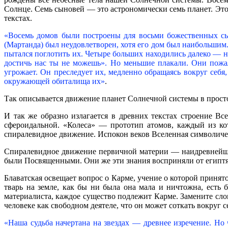
Солнце. Семь сыновей — это астрономически семь планет. Это 
текстах.
«Восемь домов были построены для восьми божественных сы
(Мартанда) был неудовлетворен, хотя его дом был наибольшим.
пытался поглотить их. Четыре больших находились далеко — на
достичь нас ты не можешь». Но меньшие плакали. Они пожало
угрожает. Он преследует их, медленно обращаясь вокруг себя,
окружающей обиталища их»
.
Так описывается движение планет Солнечной системы в прост
И так же образно излагается в древних текстах строение Вс
сфероидальной. «Колеса» — прототип атомов, каждый из ко
спиралевидное движение. Испокон веков Вселенная символиче
Спиралевидное движение первичной материи — наидревнейшее
были Посвященными. Они же эти знания восприняли от египтян
Блаватская освещает вопрос о Карме, учение о которой принят
тварь на земле, как бы ни была она мала и ничтожна, есть
материалиста, каждое существо подлежит Карме. Замените сло
человеке как свободном деятеле, что он может соткать вокруг 
«Наша судьба начертана на звездах — древнее изречение. Но