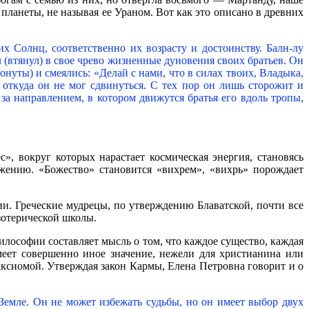
планеты, не называя ее Ураном. Вот как это описано в древних
Солнц, соответственно их возрасту и достоинству. Балн-лу
 (втянул) в свое чрево жизненные дуновения своих братьев. Он
нуты) и смеялись: «Делай с нами, что в силах твоих, Владыка,
 откуда он не мог сдвинуться. С тех пор он лишь сторожит и
 за направлением, в котором движутся братья его вдоль тропы,
», вокруг которых нарастает космическая энергия, становясь
ению. «Божество» становится «вихрем», «вихрь» порождает
. Греческие мудрецы, по утверждению Блаватской, почти все
зотерической школы.
илософии составляет мысль о том, что каждое существо, каждая
меет совершенно иное значение, нежели для христианина или
аксиомой. Утверждая закон Кармы, Елена Петровна говорит и о
Земле. Он не может избежать судьбы, но он имеет выбор двух