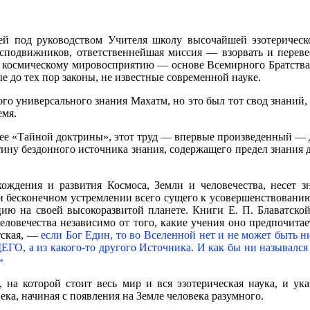
й под руководством Учителя школу высочайшей эзотерическо
и сподвижников, ответственнейшая миссия — взорвать и перев
, космическому мировосприятию — основе Всемирного Братств
 до тех пор законы, не известные современной науке.
ого универсального знания Махатм, но это был тот свод знаний
емя.
 ее «Тайной доктрины», этот труд — впервые произведенный — д
стину бездонного источника знания, содержащего предел знания
ождения и развития Космоса, Земли и человечества, несет 
 и бесконечном устремлении всего сущего к усовершенствован
ю на своей высокоразвитой планете. Книги Е. П. Блаватской
человечества независимо от того, какие учения оно предпочит
тская, —
если Бог Един, то во Вселенной нет и не может быть ни
а из какого-то другого Источника. И как бы ни назывался Е
»
, на которой стоит весь мир и вся эзотерическая наука, и ук
ка, начиная с появления на Земле человека разумного.