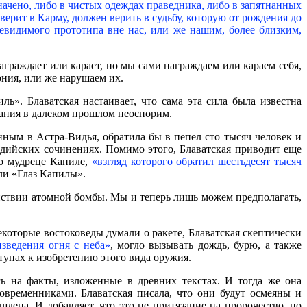
значено, либо в чистых одеждах праведника, либо в запятнанных
ерит в Карму, должен верить в судьбу, которую от рождения до
невидимого прототипа вне нас, или же нашим, более близким,
аграждает или карает, но мы сами награждаем или караем себя,
ония, или же нарушаем их.
ь». Блаватская настаивает, что сама эта сила была известна
вания в далеком прошлом неоспорим.
нным в Астра-Видья, обратила бы в пепел сто тысяч человек и
ндийских сочинениях. Помимо этого, Блаватская приводит еще
 о мудреце Капиле,
«взгляд которого обратил шестьдесят тысяч
или «Глаз Капилы».
ействии атомной бомбы. Мы и теперь лишь можем предполагать,
екоторые востоковеды думали о ракете, Блаватская скептически
изведения огня с неба»
, могло вызывать дождь, бурю, а также
ступах к изобретению этого вида оружия.
ь на факты, изложенные в древних текстах. И тогда же она
овременниками. Блаватская писала, что они будут осмеяны и
лена. И добавляет, что это не притязание на пророчество, но