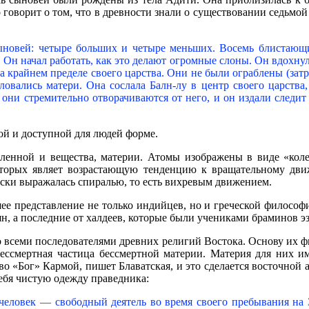
говорит о том, что в древности знали о существовании седьмой 
новей: четыре больших и четыре меньших. Восемь блистающих 
 Он начал работать, как это делают огромные слоны. Он вдохнул
 крайнем пределе своего царства. Они не были ограблены (затро
вались матери. Она сослала Балн-лу в центр своего царства,
 они стремительно отворачиваются от него, и он издали следит
ой и доступной для людей форме.
еленной и вещества, материи. Атомы изображены в виде «колес
торых являет возрастающую тенденцию к вращательному движ
ски выражалась спиралью, то есть вихревым движением.
 представление не только индийцев, но и греческой философии
, а последние от халдеев, которые были учениками браминов э
о всеми последователями древних религий Востока. Основу их ф
 бессмертная частица бессмертной материи. Материя для них и
во «Бог» Кармой, пишет Блаватская, и это сделается восточной 
себя чистую одежду праведника:
 человек — свободный деятель во время своего пребывания на 