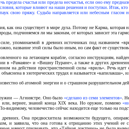
ичь предела счастья или предела несчастья, если оно ему предна
словия, которые влияют на наши решения и поступки. Итак, кто в
 паук свою пряжу. Судьба направляется или небесным гласом 
я, как она существует в мире духа. Потому не Карма, которая н
ироды, подчиняемся ли мы законам, от которых зависит эта гарм
 силе, упоминаемой в древних источниках под названием «врил
можно, название этой силы было иным, но сам факт ее существо
ановленного на летающем корабле, согласно инструкциям, найде
гории в «Рамаяне» и «Вишну Пуране», а также в других древнеи
нном на действии пространственной силы «вриль». Речь идет
ла объяснена в эзотерических трудах и называется «капилакша», 
ыло известно об атомной энергии и о страшном разрушительном д
 оружии — Агниястре. Оно было
«сделано из семи элементов»
. Н
ий, или, вернее, знаний конца XIX века. Но оружие, помимо
«н
 По-видимому, человечество сейчас находится еще только на под
м древних. Она предвосхитила возможности будущего, опираяс
ком, и заявила, что она готова к отрицанию этих учений ее с
ченые начнут признавать, что «Тайная доктрина» не была вымыш