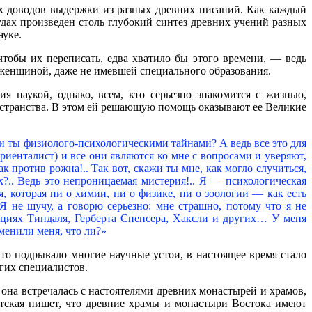
их доводов выдержки из разных древних писаний. Как каждый
рудах произведен столь глубокий синтез древних учений разных
ауке.
тобы их переписать, едва хватило бы этого времени, — ведь
н женщиной, даже не имевшей специального образования.
я наукой, однако, всем, кто серьезно знакомится с жизнью,
ространства. В этом ей решающую помощь оказывают ее Великие
и ты физиолого-психологическими тайнами? А ведь все это для
риенталист) и все они являются ко мне с вопросами и уверяют,
к против рожна!.. Так вот, скажи ты мне, как могло случиться,
х?.. Ведь это непроницаемая мистерия!.. Я — психологическая
я, которая ни о химии, ни о физике, ни о зоологии — как есть
не шучу, а говорю серьезно: мне страшно, потому что я не
екциях Тиндаля, Герберта Спенсера, Хаксли и других… У меня
дменили меня, что ли?»
что подрывало многие научные устои, в настоящее время стало
гих специалистов.
 она встречалась с настоятелями древних монастырей и храмов,
тская пишет, что древние храмы и монастыри Востока имеют