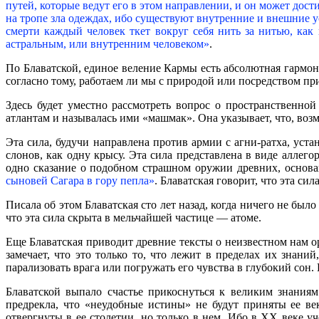
путей, которые ведут его в этом направлении, и он может дост
на тропе зла одеждах, ибо существуют внутренние и внешние у
смерти каждый человек ткет вокруг себя нить за нитью, как
астральным, или внутренним человеком»
.
По Блаватской, единое веление Кармы есть абсолютная гармони
согласно тому, работаем ли мы с природой или посредством пр
Здесь будет уместно рассмотреть вопрос о пространственной
атлантам и называлась ими «машмак». Она указывает, что, воз
Эта сила, будучи направлена против армии с агни-ратха, уст
слонов, как одну крысу. Эта сила представлена в виде алле
одно сказание о подобном страшном оружии древних, основа
сыновей Сагара в гору пепла»
. Блаватская говорит, что эта си
Писала об этом Блаватская сто лет назад, когда ничего не б
что эта сила скрыта в мельчайшей частице — атоме.
Еще Блаватская приводит древние тексты о неизвестном нам
замечает, что это только то, что лежит в пределах их знан
парализовать врага или погружать его чувства в глубокий сон.
Блаватской выпало счастье прикоснуться к великим знания
предрекла, что «неудобные истины» не будут приняты ее ве
отвергнуты в ее столетии, но только в нем. Ибо в XX веке у