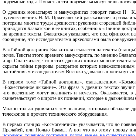
подземные ходы. Попасть в эти подземелья могут лишь посвяще
О древних монастырях и манускриптах говорят также H . К
путешественник H. M. Пржевальский рассказывает о развалин
потеряны многие труды древности: рукописи сгоревшей библи
приводятся Блаватской в ее книгах, особенно в «Тайной доктри
на древние тексты, Блаватская указывает, что под сфинксом н
сообщение, что исследователями-археологами была обнаружена
В «Тайной доктрине» Блаватская ссылается на тексты (станцы
исчез. Тексты этого древнего манускрипта, по мнению Блават
и др. Она считает, что в этих древних книгах многие текст
скрыты тайны природы, раскрытие которых невежественным 
настойчивым исследователям Востока удавалось проникнуть в т
В первом томе «Тайной доктрины», озаглавленном «Космог
«Божественное дыхание». Эта фраза в древних текстах звучи
что вселенные могут возникать и исчезать. Оказывается, 
свидетельствует о широте их познаний, которые в дальнейшем
Можно только удивляться тем знаниям, которыми обладали др
телескопов и прочего технического оборудования.
В первых станцах «Космогенезиса» указывается, что до появле
Пралайей, или Ночью Брамы. А вот что по этому поводу п
исходном, точечном состоянии, рядом, вне ее, не существовало