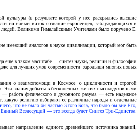
й культуры (в результате которой у нее раскрылись высшие
ести на новый виток сознание европейцев, заблуждающихся в
а людей. Великими Гималайскими Учителями было поручено Е.
, не имеющий аналогов в науке цивилизации, который мог быть
а еще в таком масштабе — синтез науки, религии и философии
 даже для лучших умов современности, зародыши многих новых
знания о взаимопомощи в Космосе, о цикличности и строгой
ию. Эти знания добыты в бесконечных жизнях высокодуховными
 — работа физического и духовного разума — есть надежное
ает, какую религию избирают ее различные народы и отдельные
чего, что не было бы частью Этого Бога, что было бы вне Его,
диный Вездесущий — это всегда будет Синтез Три-Единства,
азывает направление единого древнейшего источника знаний,