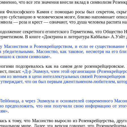
омненно, что все эти значения внесли вклад в символизм Розенк
ания Философского Камня с помощью росы был секретом, скры
ную субстанцию в человеческом мозге, близко напоминает описан
имвола — роза и крест — означают, что душа человека распята на 
одолжение секретного египетского Герметизма, что Общество 
ерметизмом. В книге «Доктрина и литература Каббалы» А.Уэйт 
ду Масонством и Розенкрейцерством, и если ее существование б
я убедительными. Масонство, как таковое, несмотря на его близ
пришло к своим символам»
.
многими подозревалось как на самом деле розенкрейцеровское.
ист, писал:
«Д-р Эшмоул, член этой организации (Розенкрейцер
им из звеньев в цепи интеллектуальных связей Розенкрейцеров
е утверждает, что он был первым джентльменом-любителем, кот
Лейбница, а через Эшмоула и основателей современного Масон
жно предположить, что они получили свою информацию от этог
иям»
.
лась к тому, что Масонство выросло из Розенкрейцерства, др
ериальном мире. Далее эта версия говорит, что Розенкрейцер