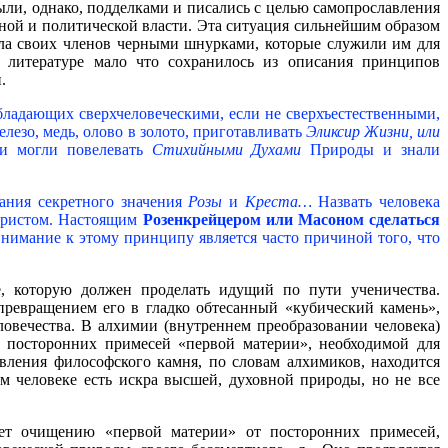
ыли, однако, подделками и писались с целью самопрославления
ной и политической власти. Эта ситуация сильнейшим образом
ила своих членов черными шнурками, которые служили им для
В литературе мало что сохранилось из описания принципов
.
бладающих сверхчеловеческими, если не сверхъестественными,
езо, медь, олово в золото, приготавливать
Эликсир Жизни, или
ни могли повелевать
Стихийными Духами
Природы и знали
нания секретного значения
Розы
и
Креста…
Назвать человека
 Христом. Настоящим
Розенкрейцером или Масоном сделаться
нимание к этому принципу является часто причиной того, что
е, которую должен проделать идущий по пути ученичества.
превращением его в гладко обтесанный «кубический камень»,
ловечества. В алхимии (внутреннем преобразовании человека)
т посторонних примесей «первой материи», необходимой для
овления философского камня, по словам алхимиков, находится
ом человеке есть искра высшей, духовной природы, но не все
вует очищению «первой материи» от посторонних примесей,