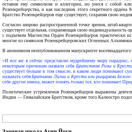
оставив ему символизм и аллегории, но унеся с собой клю
Розенкрейцерства, и как наследник этого секретного ордена
Братство Розенкрейцеров еще существует, сохраняя свою индив
Согласно широко распространенной точке зрения, штаб-кварти
существует отдельная, сохраняющая свою индивидуальность ор
с подъемом Масонства Орден Розенкрейцеров практически исче
многие из символов Розенкрейцеровских Огненных Алхимико
В анонимном неопубликованном манускрипте восемнадцатого ве
«И все же я сейчас представлю мудрейшему миру парадокс, 
некоторым причинам назвали себя
Братством Розы и Крест
существует больше в том смысле, в каком люди понимают сущ
называть себя
Братьями Лилии и Креста или рыцарями Белого
себе другие имена, может понять только тот, кто понимает При
Политические устремления Розенкрейцеров выражены деятель
Индии — Гималайским Братством, кроме того Калиостро подозр
Поиск
Заочная школа Агни Йоги