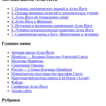
1. Основы эзотерических знаний и Агни Йоги
2. Основы мировых религий и эзотерических учений
3. Агни Йога об управлении собой
4. Агни Йога о Женщине
5. Изучение и жизненное применение Агни Йоги
6. Духовно-психологические практики Агни Йоги
7. Современная наука о Боге, Мироздании и человеке
Главное меню
Заочная школа Агни Йоги
Шамбала — Великое Братство Учителей Света
Махатмы Шамбалы
Сокровище Ориона
Россия — Страна Владыки Шамбалы
Цементируем пространство мыслями Света
Народная библиотека имени Е.И.Рерих (Алтай)
Файлы
Симфония Агни Йоги
Архив сайта
Рубрики