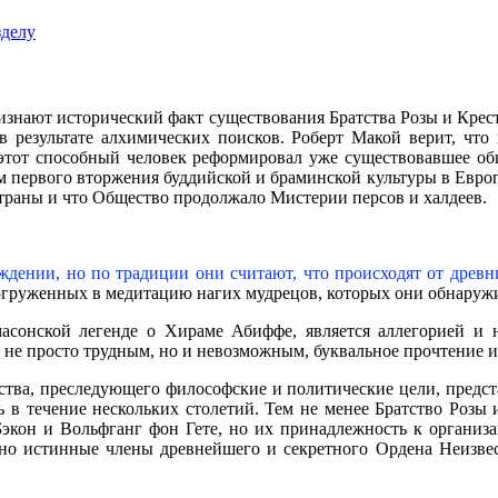
зделу
ризнают исторический факт существования Братства Розы и Креста
 в результате алхимических поисков. Роберт Макой верит, ч
 этот способный человек реформировал уже существовавшее о
ом первого вторжения буддийской и браминской культуры в Европ
страны и что Общество продолжало Мистерии персов и халдеев.
дении, но по традиции они считают, что происходят от древни
огруженных в медитацию нагих мудрецов, которых они обнаружи
 масонской легенде о Хираме Абиффе, является аллегорией и
ю не просто трудным, но и невозможным, буквальное прочтение 
ства, преследующего философские и политические цели, предста
ть в течение нескольких столетий. Тем не менее Братство Розы
Бэкон и Вольфганг фон Гете, но их принадлежность к организ
 но истинные члены древнейшего и секретного Ордена Неизве