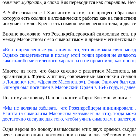
означает
мудрость,
а слово Rus переводится как
сокрытие.
Нес
А.Уэйт согласен с Г.Хиггинсом в том, что процесс образов
которую есть ссылки в алхимических работах как на таинствен
искупает землю. Крест есть символ человеческого тела, и два с
Вполне возможно, что Розенкрейцеровский символизм есть пр
между Масонством с его символизмом и древним египетским г
«Есть определенные указания на то, что возможна связь меж
Однако свидетельства в пользу этой точки зрения не являютс
какого-либо мистического характера и не прояснило, как оно 
Многое из того, что было связано с развитием Масонства, 
организации. Фрэнк Хиггинс, современный масонский символ
в Лондоне» (см. «Древнее Масонство»). Элиас Эшмоул был одн
Эшмоул был посвящен в Масонский Орден в 1646 году, и дале
По этому же поводу Папюс в книге «Тарот Богемцев» писал:
«Мы не должны забывать, что Розенкрейцеры инициировали 
Египта (а символизм Масонства указывает на это), тогда мо
достаточно сведуще для того, чтобы учить символам и аллегор
Одна версия по поводу взаимосвязи этих двух орденов своди
через организацию, которую они создали для действия в мат