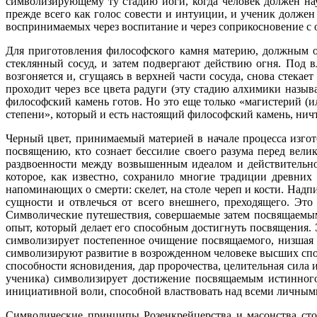
символизирующему ту стадию йоги, когда человек должен нау
прежде всего как голос совести и интуиции, и ученик должен
воспринимаемых через воспитание и через соприкосновение с о
Для приготовления философского камня материю, должным о
стеклянный сосуд, и затем подвергают действию огня. Под вл
возгоняется и, сгущаясь в верхней части сосуда, снова стека
проходит через все цвета радуги (эту стадию алхимики назыв
философский камень готов. Но это еще только «магистерий (и
степени», который и есть настоящий философский камень, нич
Черный цвет, принимаемый материей в начале процесса изго
посвящению, кто сознает бессилие своего разума перед вели
раздвоенности между возвышенным идеалом и действительно
которое, как известно, сохранило многие традиции древних
напоминающих о смерти: скелет, на столе череп и кости. Надп
сущности и отвлечься от всего внешнего, преходящего. Эт
Символические путешествия, совершаемые затем посвящаемым
опыт, который делает его способным достигнуть посвящения. 
символизирует постепенное очищение посвящаемого, низшая пр
символизируют развитие в возрожденном человеке высших спос
способности ясновидения, дар пророчества, целительная сила 
ученика) символизирует достижение посвящаемым истинного
инициативной воли, способной властвовать над всеми личным
Символические принципы Розенкрейцерства и масонства сто