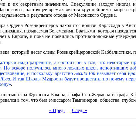
чи к их секретным значениям. Спекуляции заходят иногда н
 Масонство в настоящее время является крупнейшим в мире сек
идуальность в результате отхода от Масонского Ордена.
ра Ордена Розенкрейцеров находится вблизи Карлсбада в Австр
ганизация, называемая Богемскими Братьями, которая находитс
з в Европе, и пока не появились противоположные утверждения
в.
ка, который несет следы Розенкрейцеровской Каббалистики, по
который надо разрешить, а состоит он в том, что некоторые
а.
Но вскоре получилось много ложных школ, испортивших доб
ествование, и поскольку Братство
Seculo Fili
называет себя
Бра
 Льва.
И так Школы Мудрости будут процветать, но почему перв
роду»
.
ностью сэра Фрэнсиса Бэкона, графа Сен-Жермена и графа Ка
евался в том, что был эмиссаром Тамплиеров, общества, глубок
« Пред.
—
След. »