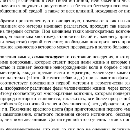
читься различению в себе своей истинной, неискаженной чело
 научиться ощущать присутствие в себе этого бессмертного «я» 
бщественной средой, а также от всех влияний, исходящих от ни
бразом приготовленную и очищенную, помещают в так называе
иянием его материя начинает разлагаться, проходит так назыв
ет на твердый остаток. Под влиянием таких многократных возгоно
ают, «павлиньим хвостом»), становится белой и, наконец, прини
ли лекарство) первой степени»; необходимо повторить весь проц
тожное количество которого может превращать в золото большое
товления камня,
символизирует
то состояние неведения, в кот
кими вопросами, которые ставит перед нами жизнь и которые н
стью и сознает бессилие невозрожденной воли в борьбе с ни
 мистерий, вводят прежде всего в мрачную, маленькую комнат
иси на стенах («Познай самого себя» и др.) приглашают неофита
о соответствует помещению первой материи в герметически за
, изображают различные фазы человеческой жизни, через кото
Этому соответствуют многократные возгонки, которым подверга
ирода которого становится, так сказать, все более прозрачно
обностей; на низшей степени (ученичество) это добродетели, 
и т.п. Появление красного цвета (при приготовлении первого «
 самопознания, опытного познания своего истинного, бессмер
и, низшими желаниями. Достигнувший этого ученик готов к пос
ль фундаментальны, что они до сих пор не оценены должным