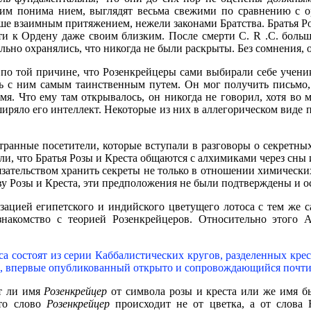
м понима нием, выглядят весьма свежими по сравнению с ор
е взаимным притяжением, нежели законами Братства. Братья Ро
и к Ордену даже своим близким. После смерти С. R .С. больши
льно охранялись, что никогда не были раскрыты. Без сомнения,
о той причине, что Розенкрейцеры сами выбирали себе ученико
ь с ним самым таинственным путем. Он мог получить письмо, 
емя. Что ему там открывалось, он никогда не говорил, хотя во
ширяло его интеллект. Некоторые из них в аллегорическом виде
транные посетители, которые вступали в разговоры о секретны
или, что Братья Розы и Креста общаются с алхимиками через сны
зательством хранить секреты не только в отношении химических
ву Розы и Креста, эти предположения не были подтверждены и 
изацией египетского и индийского цветущего лотоса с тем же с
накомство с теорией Розенкрейцеров. Относительно этого
са состоят из серии Каббалистических кругов, разделенных кре
та, впервые опубликованный открыто и сопровождающийся почт
ит ли имя
Розенкрейцер
от символа розы и креста или же имя б
что слово
Розенкрейцер
происходит не от цветка, а от слова