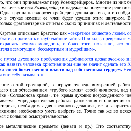
то, что они принадлежат перу Розенкрейцеров. Многие из них б
и магическое имя
Розенкрейцер
в надежде на получение религиоз
Одна группа псевдорозенкрейцеров дошла до того, что снабд
то в случае измены ее член будет удушен этим шнурком. 
только фрагментарные отчеты о своих принципах и деятельности
.Хартман описывает Братство как
«секретное общество людей, о
обытия, проникать в глубочайшие тайны Природы, превращать жел
хранять вечную молодость, и более того, полагали, что о
дателя всемогущим, бессмертным и мудрейшим»
.
ые путем духовного пробуждения добиваются
практического
з
 как назвать человека христианином еще не значит сделать его
ия своей божественной власти над собственным сердцем.
Нев
ем они себя называют»
.
ение о той громадной, в первую очередь внутренней работ
щего над обтесыванием «грубого камня» своей личности, над 
ке «Соломонова храма», т.е. храма духовно возрожденного че
азываемая «предварительная работа» разыскания и очищения о
терия», необходимая для «великого делания», т.е. для пригот
лхимика; необходимо уметь выбрать ее. Точно так же во всяк
ся с большой осмотрительностью.
е металлические предметы (деньги и пр.). Это соответст