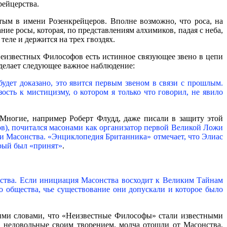
рейцерства.
тым в имени Розенкрейцеров. Вполне возможно, что роса, на
ие росы, которая, по представлениям алхимиков, падая с неба,
теле и держится на трех гвоздях.
Неизвестных Философов есть истинное связующее звено в цепи
делает следующее важное наблюдение:
удет доказано, это явится первым звеном в связи с прошлым.
ость к мистицизму, о котором я только что говорил, не явило
 Многие, например Роберт Флудд, даже писали в защиту этой
ов), почитался масонами как организатор первой Великой Ложи
 и Масонства. «Энциклопедия Британника» отмечает, что Элиас
орый был «принят»
.
ства. Если инициация Масонства восходит к Великим Тайнам
о общества, чье существование они допускали и которое было
угими словами, что «Неизвестные Философы» стали известными
ы, недовольные своим творением, молча отошли от Масонства,