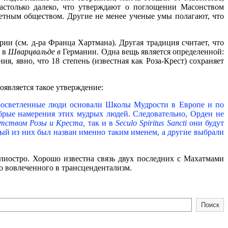
астолько далеко, что утверждают о поглощении Масонством
ретным обществом. Другие не менее ученые умы полагают, что
ии (см. д-ра Франца Хартмана). Другая традиция считает, что
я в
Шварцвальде в
Германии. Одна вещь является определенной:
, явно, что 18 степень (известная как Роза-Крест) сохраняет
является такое утверждение:
 просветленные люди основали Школы Мудрости в Европе и по
рые намерения этих мудрых людей. Следовательно, Орден не
тством Розы и Креста,
так и в
Seculo Spiritus Sancti
они будут
ый из них был назван именно таким именем, а другие выбрали
лиостро. Хорошо известна связь двух последних с Махатмами
о вовлеченного в трансцендентализм.
Поиск