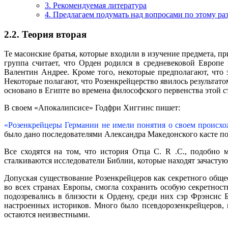
3. Рекомендуемая литература
4. Предлагаем подумать над вопросами по этому ра
2.2. Теория вторая
Те масонские братья, которые входили в изучение предмета, п
группа считает, что Орден родился в средневековой Европе
Валентин Андрее. Кроме того, некоторые предполагают, что
Некоторые полагают, что Розенкрейцерство явилось результат
основано в Египте во времена философского первенства этой 
В своем «Апокалипсисе» Годфри Хиггинс пишет:
«Розенкрейцеры Германии не имели понятия о своем происхож
было дано последователями Александра Македонского касте п
Все сходятся на том, что история Отца С. R .С., подобно
сталкиваются исследователи Библии, которые находят зачасту
Допуская существование Розенкрейцеров как секретного обще
во всех странах Европы, смогла сохранить особую секретнос
подозревались в близости к Ордену, среди них сэр Фрэнсис 
настроенных историков. Много было псевдорозенкрейцеров,
остаются неизвестными.