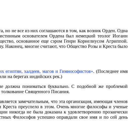
, но не все из них соглашаются в том, как возник Орден. Одна
то истинным основателем Ордена был немецкий теолог Иоганн
бщество, основанное еще сэром Генри Корнелиусом Агриппой.
у. Наконец, многие считают, что Общество Розы и Креста было
х египтян, халдеев, магов и Гимнософистов»
. (Последнее имя
ли на берегах индийских рек.)
 не должна пониматься буквально. С подобной же проблемой
и толкование Священного Писания.
вляется замечательным, что эта организация, имеющая членов
 и Креста преуспело в этом. Очень многие философы и ученые
ации никогда не была доказана к удовлетворению прозаически
стных Философов успешно оправдали свое имя и по сей день