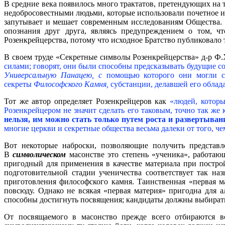
В средние века появилось много трактатов, претендующих на 
недобросовестными людьми, которые использовали почетное 
запутывает и мешает современным исследованиям Общества. 
опознания друг друга, являясь предупреждением о том, ч
Розенкрейцерства, потому что исходное Братство публиковало 
В своем труде «Секретные символы Розенкрейцерства» д-р Ф
силами; говорят, они были способны предсказывать будущие с
Универсальную Панацею, с
помощью которого они могли со
секреты
Философского Камня,
субстанции, делавшей его обла
Тот же автор определяет Розенкрейцеров как
«людей, котор
Розенкрейцером не значит сделать его таковым, точно так же
нельзя, им можно стать только путем роста и развертыван
многие церкви и секретные общества весьма далеки от того, ч
Вот некоторые наброски, позволяющие получить представл
В
символическом
масонстве это степень «ученика», paботаю
пригодный для применения в качестве материала при построй
подготовительной стадии ученичества соответствует так н
приготовления философского камня. Таинственная «первая ма
повсюду. Однако не всякая «первая материя» пригодна для а
способны достигнуть посвящения; кандидаты должны выбирать
От посвящаемого в масонство прежде всего отбираются вс