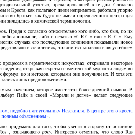
тодоксальной узостью, превалировавшей в те дни. Согласно
зы и Креста, как полагают, жили неприметно, работали упорно
нство Братьев как будто не имели определенного центра для
 они зиждились в химической терминологии.
в. Придя к согласию относительно кого-либо, кто был, по их
либо анонимное, либо с печатью «С.R.С.» или » R .С.». Ему
 многих случаях его последующие сочинения показывали новое
 представляли в сочинениях, что они испытывали в августейшем
х процессах в герметических искусствах, открывали некоторые
 и видения, открывая секреты герметической мудрости людям во
 формул, но и методов, которыми они получили их. И хотя эти
остались лишь предположениями.
амым значением, которое имеет этот более древний символ. В
 Альберт Пайк в своей «Морали и догме» делает следующее
стом, подобно пятиугольнику Иезекииля. В центре этого креста
и полным объяснением»
.
ыло придумано для того, чтобы увести в сторону от истинной
 Ros
,
означающего
росу.
Интересно отметить, что слово Ras