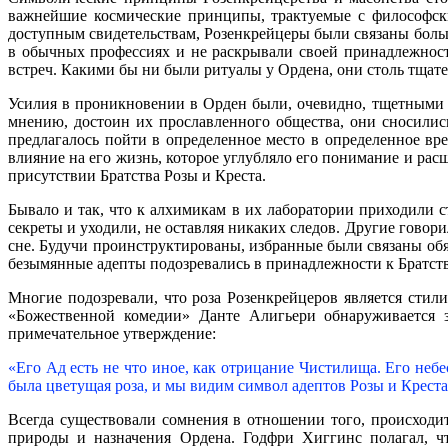
важнейшие космические принципы, трактуемые с философски
доступным свидетельствам, Розенкрейцеры были связаны больш
в обычных профессиях и не раскрывали своей принадлежност
встреч. Какими бы ни были ритуалы у Ордена, они столь тщате
Усилия в проникновении в Орден были, очевидно, тщетными п
мнению, достоин их прославленного общества, они сносилис
предлагалось пойти в определенное место в определенное вр
влияние на его жизнь, которое углубляло его понимание и рас
присутствии Братства Розы и Креста.
Бывало и так, что к алхимикам в их лаборатории приходили с
секреты и уходили, не оставляя никаких следов. Другие говор
сне. Будучи проинструктированы, избранные были связаны обя
безымянные адепты подозревались в принадлежности к Братст
Многие подозревали, что роза Розенкрейцеров является стил
«Божественной комедии» Данте Алигьери обнаруживается з
примечательное утверждение:
«Его Ад есть не что иное, как отрицание Чистилища. Его небе
была цветущая роза, и мы видим символ адептов Розы и Крес
Всегда существовали сомнения в отношении того, происход
природы и назначения Ордена. Годфри Хиггинс полагал, 