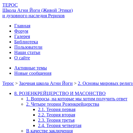
ТЕРОС
Школа Агни Йоги (Живой Этики)
и духовного наследия Рерихов
Главная
Форум
Галерея
Библиотека
Пользователи
Наши статьи
О сайте
Активные темы
Новые сообщения
Терос
>
Заочная школа Агни Йоги
>
2. Основы мировых религи
8. РОЗЕНКРЕЙЦЕРСТВО И МАСОНСТВО
1. Вопросы, на которые мы хотим получить ответ
2. Четыре теории Розенкрейцерства
2.1. Теория первая
2.2. Теория вторая
2.3. Теория третья
2.4. Теория четвертая
В качестве заключения