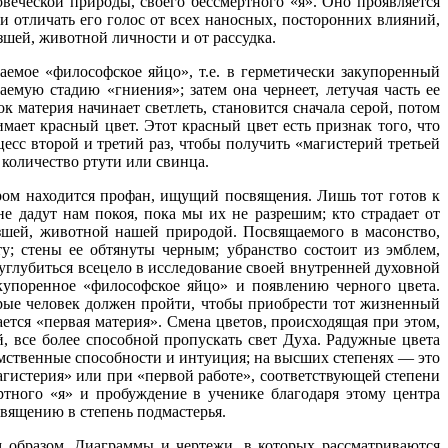
веческой природы, своего бессмертного «я». Оно проявляется
и отличать его голос от всех наносных, посторонних влияний,
зшей, животной личности и от рассудка.
мое «философское яйцо», т.е. в герметически закупоренный
аемую стадию «гниения»; затем она чернеет, летучая часть ее
к материя начинает светлеть, становится сначала серой, потом
мает красный цвет. Этот красный цвет есть признак того, что
есс второй и третий раз, чтобы получить «магистерий третьей
 количество ртути или свинца.
ором находится профан, ищущий посвящения. Лишь тот готов к
е дадут нам покоя, пока мы их не разрешим; кто страдает от
зшей, животной нашей природой. Посвящаемого в масонство,
у; стены ее обтянуты черным; убранство состоит из эмблем,
 углубиться всецело в исследование своей внутренней духовной
купоренное «философское яйцо» и появлению черного цвета.
рые человек должен пройти, чтобы приобрести тот жизненный
ется «первая материя». Смена цветов, происходящая при этом,
й, все более способной пропускать свет Духа. Радужные цвета
умственные способности и интуиция; на высших степенях — это
магистерия» или при «первой работе», соответствующей степени
тного «я» и пробуждение в ученике благодаря этому центра
вящению в степень подмастерья.
 образом. Диаграммы и чертежи, в которых рассматриваются