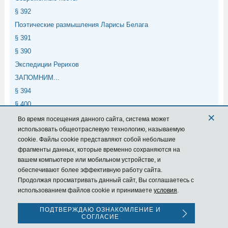
§ 392
Поэтические размышления Ларисы Белага
§ 391
§ 390
Экспедиции Рерихов
ЗАПОМНИМ...
§ 394
§ 400
×
§ 399
Во время посещения данного сайта,
система
может
использовать общеотраслевую технологию, называемую
cookie. Файлы cookie представляют собой небольшие
Мета
фрагменты данных, которые временно сохраняются на
вашем компьютере или мобильном устройстве, и
Войти
обеспечивают более эффективную работу сайта.
Лента записей
Продолжая просматривать данный сайт, Вы соглашаетесь с
использованием файлов cookie и принимаете
условия
.
Обратная связь
Помощь
Главная
Форум
Вверх
RSS
ПОДТВЕРЖДАЮ ОЗНАКОМЛЕНИЕ И
Условия и правила
Политика конфиденциальности
СОГЛАСИЕ