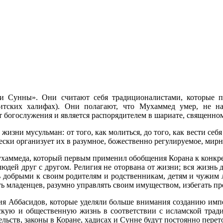
и Сунны». Они считают себя традиционалистами, которые п
итских халифах). Они полагают, что Мухаммед умер, не на
 богослужения и является распорядителем в шариате, священном
жизни мусульман: от того, как молиться, до того, как вести себя
ески организует их в разумное, божественно регулируемое, мирн
ухаммеда, который первым применил обобщения Корана к конкр
юдей друг с другом. Религия не оторвана от жизни; вся жизнь д
добрыми к своим родителям и родственникам, детям и чужим л
ь младенцев, разумно управлять своим имуществом, избегать пр
ия Аббасидов, которые уделяли больше внимания созданию имп
ескую и общественную жизнь в соответствии с исламской трад
льств, законы в Коране, хадисах и Сунне будут постоянно пере