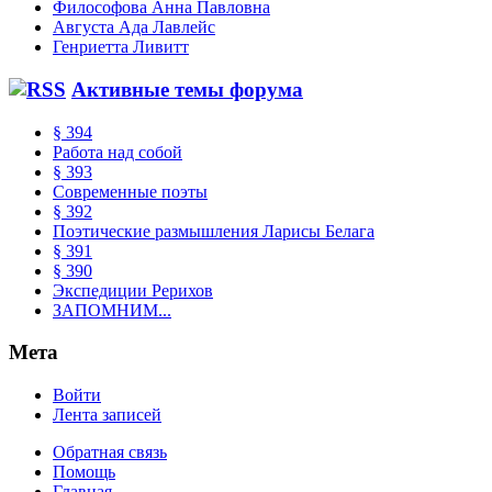
Философова Анна Павловна
Августа Ада Лавлейс
Генриетта Ливитт
Активные темы форума
§ 394
Работа над собой
§ 393
Современные поэты
§ 392
Поэтические размышления Ларисы Белага
§ 391
§ 390
Экспедиции Рерихов
ЗАПОМНИМ...
Мета
Войти
Лента записей
Обратная связь
Помощь
Главная