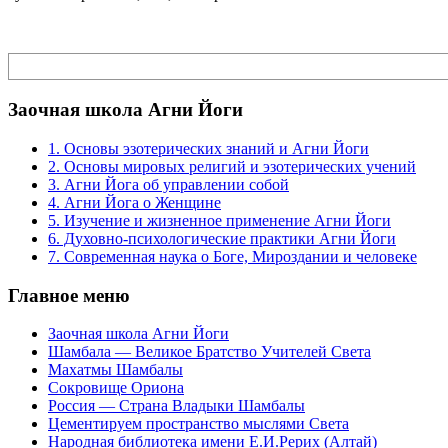
Поиск
Заочная школа Агни Йоги
1. Основы эзотерических знаний и Агни Йоги
2. Основы мировых религий и эзотерических учений
3. Агни Йога об управлении собой
4. Агни Йога о Женщине
5. Изучение и жизненное применение Агни Йоги
6. Духовно-психологические практики Агни Йоги
7. Современная наука о Боге, Мироздании и человеке
Главное меню
Заочная школа Агни Йоги
Шамбала — Великое Братство Учителей Света
Махатмы Шамбалы
Сокровище Ориона
Россия — Страна Владыки Шамбалы
Цементируем пространство мыслями Света
Народная библиотека имени Е.И.Рерих (Алтай)