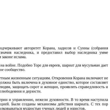
одчеркивают авторитет Корана, хадисов и Сунны (собрания
значив наследника, и предоставил выбор наследника умме
 законе ислама.
 на войне. Подобно Торе для евреев, шариат для мусульман дает
ое сообщество.
етным жизненным ситуациям. Откровения Корана включают не
олжна быть включена в духовное единство, которое составляет
юдям, защищать сирот и женщин, проявлять справедливость и
елюбодеяния и дерзости.
ерии и управлению, нежели духовности. В то время наступила
ицией. Были созданы механизмы действия шариата. С тех пор
толковываться мудростью ученых людей и юристов.