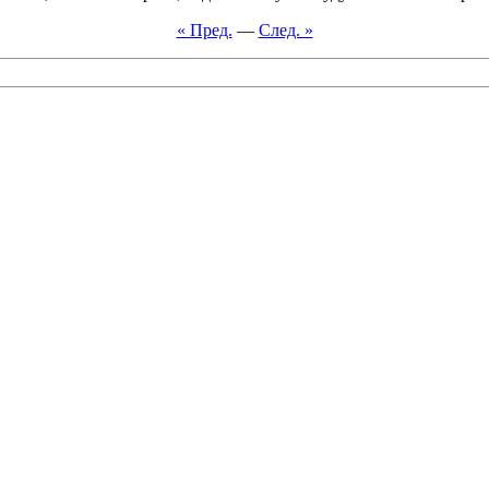
« Пред.
—
След. »