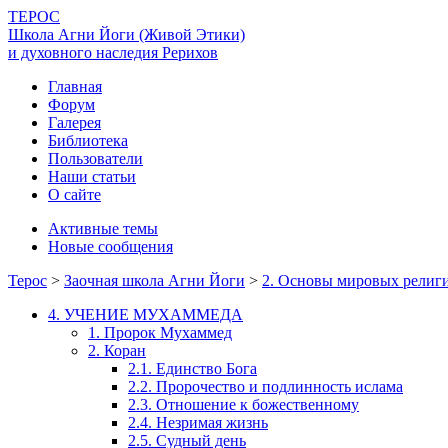
ТЕРОС
Школа Агни Йоги (Живой Этики)
и духовного наследия Рерихов
Главная
Форум
Галерея
Библиотека
Пользователи
Наши статьи
О сайте
Активные темы
Новые сообщения
Терос
>
Заочная школа Агни Йоги
>
2. Основы мировых религи
4. УЧЕНИЕ МУХАММЕДА
1. Пророк Мухаммед
2. Коран
2.1. Единство Бога
2.2. Пророчество и подлинность ислама
2.3. Отношение к божественному
2.4. Незримая жизнь
2.5. Судный день