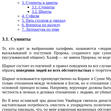
3. Сунниты и шииты
3.1. Сунниты
3.2. Шииты
4. Суфизм
5. Пять столпов и джихад
6. Вопросы по разделу
7. Литература по теме
3.1. Сунниты
Те, кто идет за выбранными халифами, называются «людьм
высказываний и поступков Пророка, созданного при сунн
(мусульманской общине). Халиф — не замена Пророка; он ведет
Шариат состоит из поучений и правил поведения на все случаи 
образец
поведения людей во всех обстоятельствах
и теоретич
Шариат основывается преимущественно на Коране и Сунне М
только отношения между человеком и Богом, но и отношения л
основной принцип ислама. Например, верующие должны быть 
честность в личных и деловых отношениях с людьми, не убиват
Во II веке исламской эры династию Умайядов сменила династ
настоятельная потребность очистить и упорядочить политич
сунниты признали, что, по мере изменения жизненных обстояте