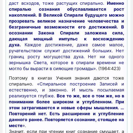
даст всходов, тоже растущих спирально.
Именно
спиралью сознания обуславливается рост
накоплений. В Великой Спирали будущего можно
прозревать великое назначение человечества и
безграничные возможности его достижений. В
осознании Закона Спирали заложена сила,
дающая мощный импульс к восхождению
духа.
Каждое достижение, даже самое малое,
ручательством служит достижений больших. Нет
границ росту могущества духа. Нет ни одного
зернышка Света, которое в спирали времени не
могло бы вырасти в сияющие громады».
(1964:423)
Поэтому в книгах Учения знания даются тоже
спирально.
«Спиральное построение Записей и
естественно, и законно. И мысль посылаемая
реализуется глубже.
Все то же, все о том же, но в
понимании более широком и углубленном. При
этом затрагиваются и новые сферы мышления. …
Повторений нет. Есть расширение и углубление
данного ранее. Повторяется сознание, стоящее на
месте
».
Значит, если при чтении книг сознание смущает, а