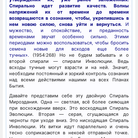
Спирально идет развитие качеств. Волны
напряжений их от времени до времени
возвращаются в сознание, чтобы, укрепившись в
нем новою силою, снова уйти и вернуться.
И
мужество, и спокойствие, и преданность
временами звучат особенно сильно. Этими
периодами можно воспользоваться, чтобы бросить
семена новые для всходов еще более
тучных».
(1954:268) Но не будем забывать и о
второй спирали — спирали Инволюции. Ведь
всходы тучные могут взрасти и на ней. Значит,
необходим постоянный и зоркий контроль сознания
над всеми действиями нашими на всех Планах
Бытия.
Давайте представим себе эту двойную Спираль
Мироздания. Одна — светлая, всё более сияющая
при восхождении вверх. Это восходящая Спираль
Эволюции. Вторая — серая, сгущающаяся до
черноты при уходе вниз. Это нисходящая Спираль
Инволюции. Их витки идут параллельно и очень
тесно соприкасаются в некоей отправной точке.