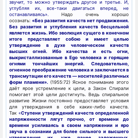
звучит, то можно утверждать другое и третье. И,
углубляя их, все-таки двигаться вперед, не
останавливаясь».
Надо очень хорошо
осознать:
«Без развития качеств нет продвижения.
Без развития и углубления качеств бесцельной
является жизнь. Ибо эволюция сущего в конечном
итоге представляет собою и имеет целью
утверждение в духе человеческом качеств
высших огней. Ибо качества и есть огни,
выкристаллизованные в Ego человека и горящие
огнями тончайших энергий. Следовательно,
огненное преображение человека и заключается в
трансмутации его качеств — носителей различных
форм пламени».
(1955:72) Ясное понимание этого
даёт ярое устремление к цели, а Закон Спирали
помогает этой цели достигнуть. Ведь спиральное
развитие Жизни постоянно предоставляет условия
для утверждения в себе каких-либо качеств.
Так
«
Ступени утверждений качеств определенной
напряженности лягут прочно, от времени до
времени усиливаясь в своем напряжении и яро
звуча в сознании для более сильного и высшего
утверждения их, уже ранее заложенных.