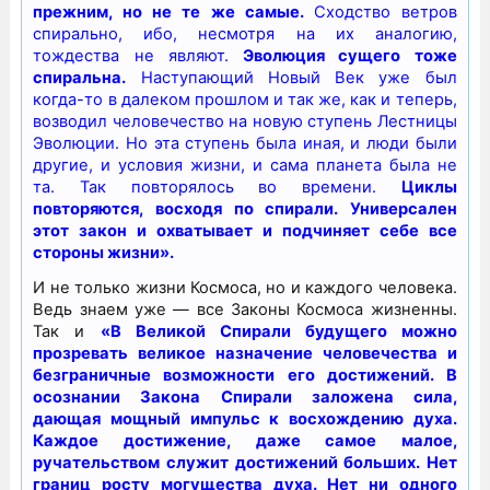
прежним, но не те же самые.
Сходство ветров
спирально, ибо, несмотря на их аналогию,
тождества не являют.
Эволюция сущего тоже
спиральна.
Наступающий Новый Век уже был
когда-то в далеком прошлом и так же, как и теперь,
возводил человечество на новую ступень Лестницы
Эволюции. Но эта ступень была иная, и люди были
другие, и условия жизни, и сама планета была не
та. Так повторялось во времени.
Циклы
повторяются, восходя по спирали. Универсален
этот закон и охватывает и подчиняет себе все
стороны жизни».
И не только жизни Космоса, но и каждого человека.
Ведь знаем уже — все Законы Космоса жизненны.
Так и
«В Великой Спирали будущего можно
прозревать великое назначение человечества и
безграничные возможности его достижений. В
осознании Закона Спирали заложена сила,
дающая мощный импульс к восхождению духа.
Каждое достижение, даже самое малое,
ручательством служит достижений больших. Нет
границ росту могущества духа. Нет ни одного