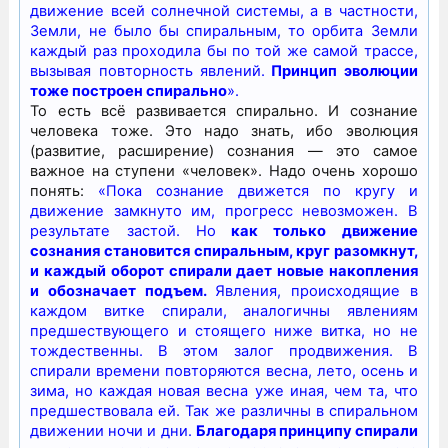
движение всей солнечной системы, а в частности,
Земли, не было бы спиральным, то орбита Земли
каждый раз проходила бы по той же самой трассе,
вызывая повторность явлений.
Принцип эволюции
тоже построен спирально
».
То есть всё развивается спирально. И сознание
человека тоже. Это надо знать, ибо эволюция
(развитие, расширение) сознания — это самое
важное на ступени «человек». Надо очень хорошо
понять:
«Пока сознание движется по кругу и
движение замкнуто им, прогресс невозможен. В
результате застой. Но
как только движение
сознания становится спиральным, круг разомкнут,
и каждый оборот спирали дает новые накопления
и обозначает подъем.
Явления, происходящие в
каждом витке спирали, аналогичны явлениям
предшествующего и стоящего ниже витка, но не
тождественны. В этом залог продвижения. В
спирали времени повторяются весна, лето, осень и
зима, но каждая новая весна уже иная, чем та, что
предшествовала ей. Так же различны в спиральном
движении ночи и дни.
Благодаря принципу спирали