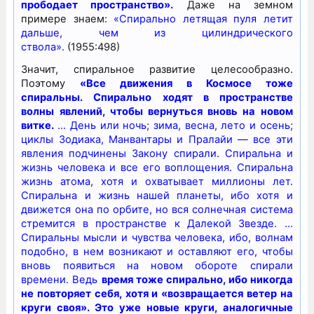
прободает пространство».
Даже на земном
примере знаем:
«Спирально летящая пуля летит
дальше, чем из цилиндрического
ствола».
(1955:498)
Значит, спиральное развитие целесообразно.
Поэтому
«Все движения в Космосе тоже
спиральны. Спирально ходят в пространстве
волны явлений, чтобы вернуться вновь на новом
витке.
… День или ночь; зима, весна, лето и осень;
циклы Зодиака, Манвантары и Пралайи — все эти
явления подчинены Закону спирали. Спиральна и
жизнь человека и все его воплощения. Спиральна
жизнь атома, хотя и охватывает миллионы лет.
Спиральна и жизнь нашей планеты, ибо хотя и
движется она по орбите, но вся солнечная система
стремится в пространстве к Далекой Звезде. …
Спиральны мысли и чувства человека, ибо, волнам
подобно, в нем возникают и оставляют его, чтобы
вновь появиться на новом обороте спирали
времени. Ведь
время тоже спирально, ибо никогда
не повторяет себя, хотя и «возвращается ветер на
круги своя». Это уже новые круги, аналогичные