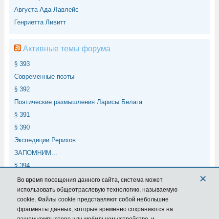
Августа Ада Лавлейс
Генриетта Ливитт
Активные темы форума
§ 393
Современные поэты
§ 392
Поэтические размышления Ларисы Белага
§ 391
§ 390
Экспедиции Рерихов
ЗАПОМНИМ...
§ 394
×
§ 400
Во время посещения данного сайта,
система
может
использовать общеотраслевую технологию, называемую
cookie. Файлы cookie представляют собой небольшие
Мета
фрагменты данных, которые временно сохраняются на