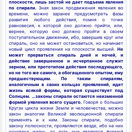
плоскости, лишь застой не дает подъема явления
по спирали.
Зная закон продвижения явления во
времени, можно заранее предусмотреть фазы
развития любого действия, помня о точке
равновесия, к которой оно должно прийти, или,
вернее, которую оно должно пройти в своем
поступательном движении, ибо, завершив круг или
спираль, оно не может остановиться, но начинает
новый цикл проявления на плоскости высшей.
Не
может прерваться спираль дней и ночей, и
действие завершенное и исчерпанное служит
зерном, или прототипом действия последующего,
но не того же самого, а обогащенного опытом, ему
предшествующим. По таким спиралям,
аналогичным в своих кольцах проявлений, идет
жизнь всякой формы, которая существует под
Солнцем. …законы спирали остаются неизменной
формой уявления всего сущего.
Говоря о больших
Кругах цикла жизни Земли и человечества, можно
закон аналогии Великой эволюционной спирали
применять и к ним. Законы спирали, подобно
закону полюсности, проявляются везде, ибо на них
основана жизнь, то есть они являются формой