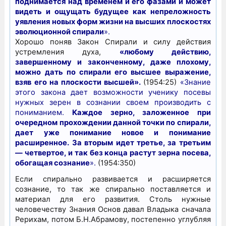
поднимается над временем и его фазами и может
видеть и ощущать будущее как непреложность
уявления новых форм жизни на высших плоскостях
эволюционной спирали
».
Хорошо поняв Закон Спирали и силу действия
устремления духа,
«любому действию,
завершенному и законченному, даже плохому,
можно дать по спирали его высшее выражение,
взяв его на плоскости высшей».
(1954:25)
«Знание
этого закона дает возможности ученику посевы
нужных зерен в сознании своем производить с
пониманием.
Каждое зерно, заложенное при
очередном прохождении данной точки по спирали,
дает уже понимание новое и понимание
расширенное. За вторым идет третье, за третьим
— четвертое, и так без конца растут зерна посева,
обогащая сознание
».
(1954:350)
Если спирально развивается и расширяется
сознание, то так же спирально поставляется и
материал для его развития. Столь нужные
человечеству Знания Основ давал Владыка сначала
Рерихам, потом Б.Н.Абрамову, постепенно углубляя