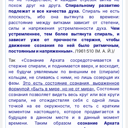
похож друг на друга.
Спиральному развитию
подлежат и все качества духа.
Спираль не есть
плоскость, ибо она вытянута во времени:
расстояние между витками зависит от степени,
силы и напряжения устремленности духа.
Чем
устремленнее, тем более вытянута спираль, и
зависит уже от прочности стержня, чтобы
движение сознания по ней было ритмичным,
постоянным и напряженным».
/1961:510 (М. А. Й.)/
Так
«Сознание Архата сосредоточивается в
стержне спирали, и поднимается вверх, и восходит,
не будучи уявляемым по внешним ее (спирали)
кольцам, не сливаясь с ними, но лишь созерцая их
фазы.
Это есть состояние сознания, выраженное
формулой «Быть в мире, но не от мира».
Состояние
сознания позволяет видеть весь круг или все круги
спирали, не отождествляя себя с одной лишь
точкой на ее окружности, то есть с кратким
моментом настоящего, которое продвигается в
будущее в данном месте и в данный момент
времени. Таким образом
сознание Архата