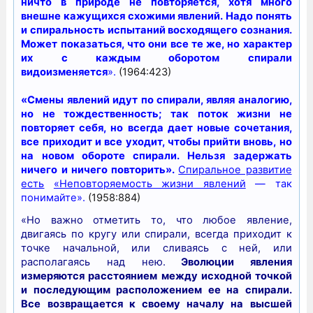
ничто в природе не повторяется, хотя много
внешне кажущихся схожими явлений. Надо понять
и спиральность испытаний восходящего сознания.
Может показаться, что они все те же, но характер
их с каждым оборотом спирали
видоизменяется
».
(1964:423)
«Смены явлений идут по спирали, являя аналогию,
но не тождественность; так поток жизни не
повторяет себя, но всегда дает новые сочетания,
все приходит и все уходит, чтобы прийти вновь, но
на новом обороте спирали. Нельзя задержать
ничего и ничего повторить».
Спиральное развитие
есть
«Неповторяемость жизни явлений
— так
понимайте».
(1958:884)
«Но важно отметить то, что любое явление,
двигаясь по кругу или спирали, всегда приходит к
точке начальной, или сливаясь с ней, или
располагаясь над нею.
Эволюции явления
измеряются расстоянием между исходной точкой
и последующим расположением ее на спирали.
Все возвращается к своему началу на высшей