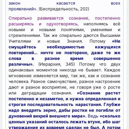
закон касается всех
проявлений».
(Беспредельность, 202)
Спирально развивается сознание, постепенно
расширяясь и одухотворяясь,
наполняясь всё
новыми и новыми понятиями, умениями и
стремлениями. Так же спирально даются Высшими
Учителями и новые Знания. Потому
«Не
смущайтесь необходимостью кажущихся
повторений… ничто не повторено, даже те же
слова в разное время совершенно
различны».
(Иерархия, 345) Потому что двух
одинаковых моментов никогда не бывает. Каждое
мгновение изменяется мир, так же, как и сознание
человека. Разное самочувствие, разное настроение
дают и разное восприятие, не говоря уже о росте
или деградации сознания.
«Сознание растет
постепенно и незаметно, и нужна определенная и
строгая последовательность нарастания. Глубже
надо внедрять зерно, дабы ростки не погибли от
дуновений вихрей внешнего мира».
Ведь
«сколько
ценных указаний осталось лежать втуне, ибо шаг
утверждения их вовремя сделан не был. А потом