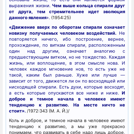
выражения жизни.
Чем выше кольца спирали друг
от друга, тем стремительнее идет эволюция
данного явления
».
(1954:25)
«Движение вверх по оборотам спирали означает
новизну получаемых человеком воздействий.
Не
повторяется ничего, ибо построение, вернее,
прохождение, по виткам спирали, расположенным
один над другим, означает аналогию с
предшествующим витком, но не тождество. Каждая
жизнь, или воплощение, в этом смысле нова. И
человек каждое мгновение нов, то есть уже не
такой, каким был раньше. Хуже или лучше —
зависит от того, движется ли он по восходящей или
нисходящей спирали. Есть духи, которые восходят,
а есть которые опускаются все ниже и ниже.
И
доброе и темное начала в человеке имеют
тенденцию к развитию. На месте ничто не
стоит».
/1972:343 (М. А. Й.)/
Коль и доброе, и темное начала в человеке имеют
тенденцию к развитию, а мы уже прекрасно
понимаем, что развивать в себе надо лишь доброе,