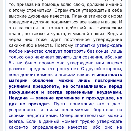
то, призвав на помощь волю свою, должны именно
к этому стремиться. Стремиться утверждать в себе
высокие духовные качества. Планка этических норм
поведения должна подниматься всё выше и выше. И
это касается не только действий на физическом
плане, но также и чувств, и мыслей наших. Ведь и
через них тоже идёт постоянное утверждение
каких-либо качеств. Поэтому
«попытки утверждать
любое качество следует повторять без конца, лишь
только оно начинает звучать для сознания, ибо, как
бы ни было прочно оно утверждено или высоко
развито, предела его росту нет. С другой стороны,
вода долбит камень и атавизм веков, и
инертность
материи оболочек можно лишь повторными
усилиями преодолеть, не останавливаясь перед
кажущимися и всегда временными неудачами.
Неудача — явление временное и преходящее, но
дух не преходит.
Пусть понимание этого даст
уверенность и силы несломимые бороться со
своими недостатками. Совершенствоваться можно
всегда. Если в данный момент трудно утверждать
какое-то определенное качество, ибо оно не