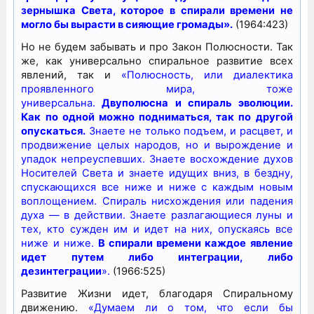
зернышка Света, которое в спирали времени не
могло бы вырасти в сияющие громады».
(1964:423)
Но не будем забывать и про Закон Полюсности. Так
же, как универсально спиральное развитие всех
явлений, так и
«Полюсность, или диалектика
проявленного мира, тоже
универсальна.
Двуполюсна и спираль эволюции.
Как по одной можно подниматься, так по другой
опускаться.
Знаете не только подъем, и расцвет, и
продвижение целых народов, но и вырождение и
упадок непреуспевших. Знаете восхождение духов
Носителей Света и знаете идущих вниз, в бездну,
спускающихся все ниже и ниже с каждым новым
воплощением. Спираль нисхождения или падения
духа — в действии. Знаете разлагающиеся луны и
тех, кто сужден им и идет на них, опускаясь все
ниже и ниже.
В спирали времени каждое явление
идет путем либо интеграции, либо
дезинтеграции
».
(1966:525)
Развитие Жизни идет, благодаря Спиральному
движению.
«Думаем ли о том, что если бы