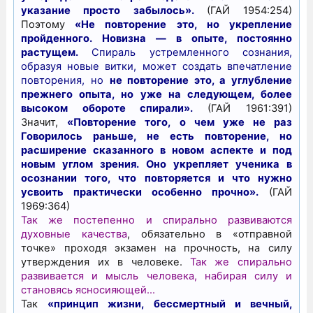
указание просто забылось».
(ГАЙ 1954:254)
Поэтому
«Не повторение это, но укрепление
пройденного. Новизна — в опыте, постоянно
растущем.
Спираль устремленного сознания,
образуя новые витки, может создать впечатление
повторения, но
не повторение это, а углубление
прежнего опыта, но уже на следующем, более
высоком обороте спирали».
(ГАЙ 1961:391)
Значит,
«Повторение того, о чем уже не раз
Говорилось раньше, не есть повторение, но
расширение сказанного в новом аспекте и под
новым углом зрения. Оно укрепляет ученика в
осознании того, что повторяется и что нужно
усвоить практически особенно прочно».
(ГАЙ
1969:364)
Так же постепенно и спирально развиваются
духовные качества
, обязательно в «отправной
точке» проходя экзамен на прочность, на силу
утверждения их в человеке.
Так же спирально
развивается и мысль человека, набирая силу и
становясь ясносияющей…
Так
«принцип жизни, бессмертный и вечный,