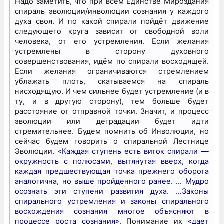
Надо заметить, что при всём Единстве Мироздания
спираль эволюции/инволюции сознания у каждого
духа своя. И по какой спирали пойдёт движение
следующего круга зависит от свободной воли
человека, от его устремления. Если желания
устремлены в сторону духовного
совершенствования, идём по спирали восходящей.
Если желания ограничиваются стремлением
ублажать плоть, скатываемся на спираль
нисходящую. И чем сильнее будет устремление (и в
ту, и в другую сторону), тем больше будет
расстояние от отправной точки. Значит, и процесс
эволюции или деградации будет идти
стремительнее. Будем помнить об Инволюции, но
сейчас будем говорить о спиральной Лестнице
Эволюции.
«Каждая ступень есть виток спирали —
окружность с полюсами, вытянутая вверх, когда
каждая предшествующая точка прежнего оборота
аналогична, но выше пройденного ранее. … Мудро
осознать эти ступени развития духа. …Законы
спирального устремления и законы спирального
восхождения сознания многое объясняют в
процессе роста сознания».
Понимание их
«дает