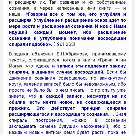
и расширяя их. Так развивая и их собственные
сознания, а через написанные ими книги — и
наше.
«Говорим все о том же, его углубляя и
расширяя. Углубление и расширение основ идет по
мере роста и расширения сознания. И нов с Нами
идущий каждый момент, ибо расширение
сознания и углубление понимания восходящей
спирали подобно».
(1961:265)
Владыка объяснял Б.Н.Абрамову, принимавшему
тексты, сложившиеся потом в книги «Грани Агни
Йоги», что
«даже и
записи эти подлежат закону
спирали, в данном случае восходящей.
Если бы
движение сознания совершалось по замкнутому
кругу, явление записей было бы невозможным, ибо
просто не было бы, о чем писать. Но по опыту уже
знаете, что
в каждой записи, несмотря на их
обилие, есть нечто новое, не содержащееся в
прежних. Это действует принцип спирали
расширяющегося и восходящего сознания.
… Зная
спираль построения, можно в сознании
закладывать семена будущих нахождений, ибо с
каждым новым витком семя будет расти, пока не