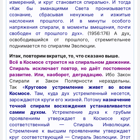
измерений, и круг становится спиралью». И тогда
«Как бы эманациями Света пронизывается
сознание, сбрасывая ненужные и изжитые
наслоения прошлого. И в минуты особого
напряжения спирали, в моменты вмещения, почти
свободен от прошлого дух».
(1956:176) А дух,
освободившийся от прошлого, стремительнее
поднимается по спиралям Эволюции.
Итак, повторим вкратце, то, что сказано выше.
Всё в Космосе строится на спиральном движении.
Спираль исключает повтор, но даёт постоянное
развитие. Или, наоборот, деградацию.
Ибо Закон
Спирали и Закон Полярности нераздельны.
Так
«
Круговое устремление живет во всем
Космосе.
Там, куда дух устремленный несется,
зарождаются круги его жизней. Потому
назначение
точной спирали восхождения устанавливается
самим духом.
Устремление духа к грубым
проявлениям утверждает в Космосе круг
соответственный — Спираль Инволюции.
Стремление к высшим проявлениям утверждает
круг соответствующий — Спираль Эволюции. Этот