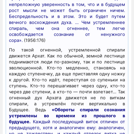
непреложную уверенность в том, что и в будущем
рост мысли не может быть ограничен ничем.
Беспредельность и в этом. Это и будет путем
вечного восхождения духа. … Чем устремленнее
спираль, чем она огненнее, тем легче
освобождается сознание от ненужного
сора».
(1956:176)
По такой огненной, устремленной спирали
движется Архат. Как по обычной, земной лестнице
поднимаются люди по-разному, так и по лестнице
эволюционной. Кто-то медленно, становясь на
каждую ступенечку, да еще приставляя одну ножку
к другой. Кто-то идёт, переступая со супеньки на
ступень. Кто-то перешагивает через одну, кто-то
через две ступени, а кто-то — почти взлетает… Так
огненный дух Архата движется не по виткам
спирали, а устремлён почти вертикально в
Будущее. Ведь
«Обороты спирали сознания
устремлены во времени из прошлого в
будущее.
Каждый последующий виток отличен от
предыдущего, хотя и аналогичен ему: аналогичен,
но не тождествен, и каждый отрезок витка не