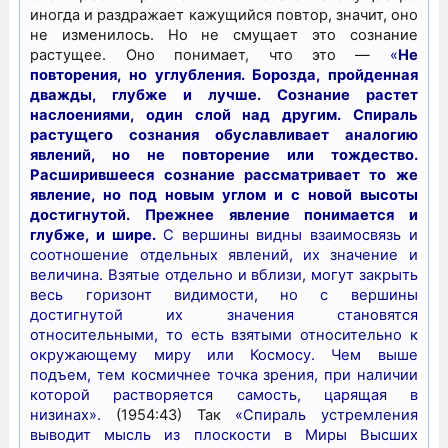
иногда и раздражает кажущийся повтор, значит, оно
не изменилось. Но не смущает это сознание
растущее. Оно понимает, что это —
«
Не
повторения, но углубления. Борозда, пройденная
дважды, глубже и лучше. Сознание растет
наслоениями, один слой над другим. Спираль
растущего сознания обуславливает аналогию
явлений, но не повторение или тождество.
Расширившееся сознание рассматривает то же
явление, но под новым углом и с новой высоты
достигнутой. Прежнее явление понимается и
глубже, и шире.
С вершины видны взаимосвязь и
соотношение отдельных явлений, их значение и
величина. Взятые отдельно и вблизи, могут закрыть
весь горизонт видимости, но с вершины
достигнутой их значения становятся
относительными, то есть взятыми относительно к
окружающему миру или Космосу. Чем выше
подъем, тем космичнее точка зрения, при наличии
которой растворяется самость, царящая в
низинах».
(1954:43) Так
«Спираль устремления
выводит мысль из плоскости в Миры Высших