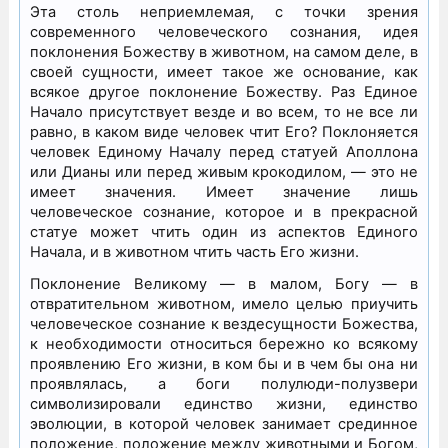
Эта столь неприемлемая, с точки зрения
современного человеческого сознания, идея
поклонения Божеству в животном, на самом деле, в
своей сущности, имеет такое же основание, как
всякое другое поклонение Божеству. Раз Единое
Начало присутствует везде и во всем, то не все ли
равно, в каком виде человек чтит Его? Поклоняется
человек Единому Началу перед статуей Аполлона
или Дианы или перед живым крокодилом, — это не
имеет значения. Имеет значение лишь
человеческое сознание, которое и в прекрасной
статуе может чтить один из аспектов Единого
Начала, и в животном чтить часть Его жизни.
Поклонение Великому — в малом, Богу — в
отвратительном животном, имело целью приучить
человеческое сознание к вездесущности Божества,
к необходимости относиться бережно ко всякому
проявлению Его жизни, в ком бы и в чем бы она ни
проявлялась, а боги полулюди-полузвери
символизировали единство жизни, единство
эволюции, в которой человек занимает срединное
положение, положение между животными и Богом,