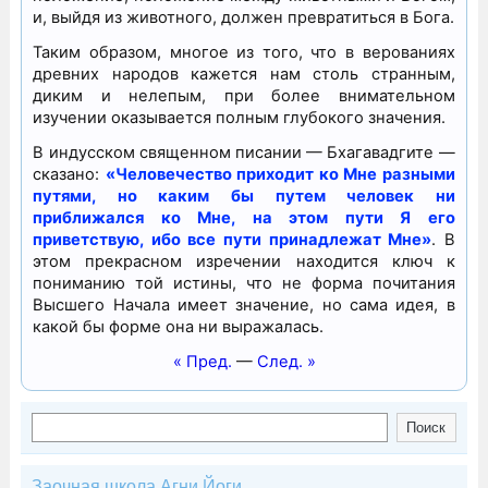
и, выйдя из животного, должен превратиться в Бога.
Таким образом, многое из того, что в верованиях
древних народов кажется нам столь странным,
диким и нелепым, при более внимательном
изучении оказывается полным глубокого значения.
В индусском священном писании — Бхагавадгите —
сказано:
«Человечество приходит ко Мне разными
путями, но каким бы путем человек ни
приближался ко Мне, на этом пути Я его
приветствую, ибо все пути принадлежат Мне»
. В
этом прекрасном изречении находится ключ к
пониманию той истины, что не форма почитания
Высшего Начала имеет значение, но сама идея, в
какой бы форме она ни выражалась.
« Пред.
—
След. »
Поиск
Поиск
Заочная школа Агни Йоги