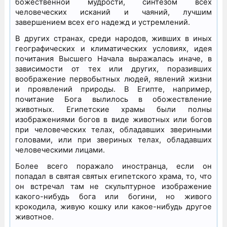
божественной мудрости, синтезом всех
человеческих исканий и чаяний, лучшим
завершением всех его надежд и устремлений.
В других странах, среди народов, живших в иных
географических и климатических условиях, идея
почитания Высшего Начала выражалась иначе, в
зависимости от тех или других, поразивших
воображение первобытных людей, явлений жизни
и проявлений природы. В Египте, например,
почитание Бога вылилось в обожествление
животных. Египетские храмы были полны
изображениями богов в виде животных или богов
при человеческих телах, обладавших звериными
головами, или при звериных телах, обладавших
человеческими лицами.
Более всего поражало иностранца, если он
попадал в святая святых египетского храма, то, что
он встречал там не скульптурное изображение
какого-нибудь бога или богини, но живого
крокодила, живую кошку или какое-нибудь другое
животное.