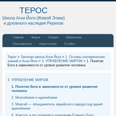
ТЕРОС
Школа Агни Йоги (Живой Этики)
и духовного наследия Рерихов
Главная
Форум
Галерея
Библиотека
Пользователи
Наши статьи
О сайте
Терос
>
Заочная школа Агни Йоги
>
1. Основы эзотерических
знаний и Агни Йоги
>
3. УПРАВЛЕНИЕ МИРОМ
>
1. Понятие
Бога в зависимости от уровня развития человека
3. УПРАВЛЕНИЕ МИРОМ
1. Понятие Бога в зависимости от уровня развития
человека
2. Многобожие и единобожие
3. Моисей — объединитель еврейского народа под идеей
единобожия
4. Христос и его позиция в отношении Единого Бога