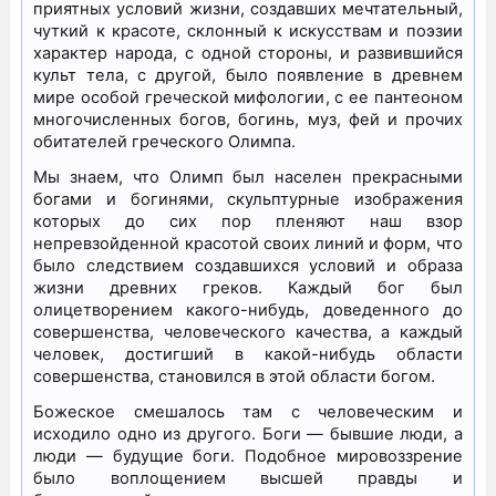
приятных условий жизни, создавших мечтательный,
чуткий к красоте, склонный к искусствам и поэзии
характер народа, с одной стороны, и развившийся
культ тела, с другой, было появление в древнем
мире особой греческой мифологии, с ее пантеоном
многочисленных богов, богинь, муз, фей и прочих
обитателей греческого Олимпа.
Мы знаем, что Олимп был населен прекрасными
богами и богинями, скульптурные изображения
которых до сих пор пленяют наш взор
непревзойденной красотой своих линий и форм, что
было следствием создавшихся условий и образа
жизни древних греков. Каждый бог был
олицетворением какого-нибудь, доведенного до
совершенства, человеческого качества, а каждый
человек, достигший в какой-нибудь области
совершенства, становился в этой области богом.
Божеское смешалось там с человеческим и
исходило одно из другого. Боги — бывшие люди, а
люди — будущие боги. Подобное мировоззрение
было воплощением высшей правды и