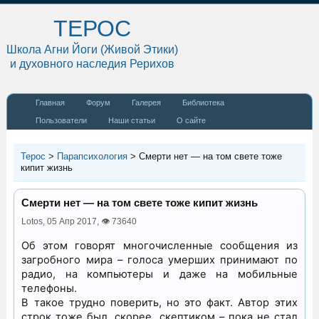
ТЕРОС
Школа Агни Йоги (Живой Этики)
и духовного наследия Рерихов
Главная
Форум
Галерея
Библиотека
Пользователи
Наши статьи
О сайте
Терос
>
Парапсихология
>
Смерти нет — на том свете тоже
кипит жизнь
Смерти нет — на том свете тоже кипит жизнь
Lotos,
05 Апр 2017
,
👁 73640
Об этом говорят многочисленные сообщения из
загробного мира – голоса умерших принимают по
радио, на компьютеры и даже на мобильные
телефоны.
В такое трудно поверить, но это факт. Автор этих
строк тоже был, скорее, скептиком – пока не стал