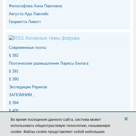
Философова Анна Павловна
Августа Ада Лавлейс
Генриетта Ливитт
Активные темы форума
Современные поэты
§ 392
Поэтические размышления Ларисы Белага
§ 391
§ 390
Экспедиции Рерихов
ЗАПОМНИМ...
§ 394
§ 400
×
§ 399
Во время посещения данного сайта,
система
может
использовать общеотраслевую технологию, называемую
cookie. Файлы cookie представляют собой небольшие
Мета