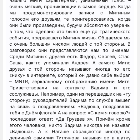
нашего Мити характерный, узнаваемый голос –
очень мягкий, проникающий в самое сердце. Когда
мы продемонстрировали записи с Митиным
голосом его друзьям, те поинтересовались, когда
они были произведены, будучи абсолютно уверены
в том, что сделано это было ещё до трагического
события, прервавшего Митину жизнь. Общаемся мы
с очень большим числом людей с той стороны. В
разговорах они представляются нам по именам.
Среди Митиных друзей есть Фёдор, Сергей, Стас,
Саша, как-то упоминали Андрея. А самого Митю
друзья с той стороны называют иногда по его
«нику» в интернете, который он давно себе выбрал
– MNTR, зеркальному отображению имени Митя.
Приветствовали на контакте Вадима и его
сослуживцы. Например, один из перешедших на «ту
сторону» руководителей Вадима по службе вышел
на связь с поздравлением: «Вадюша, поздравляю
тебя с Днём флота!» А на вопрос: «С кем я говорю?»
последовал ответ: «Да Груздев я». Причём кроме
этого человека, никто Вадима никогда не называл
«Вадюша». А к Наташе обращаются иногда по
девичьей фамилии Титлянова, называя ее в шутку