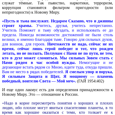
служат тёмные. Так пьянство, наркотики, терроризм,
коррупция становятся фильтром пригодности (или
непригодности) к Новому Миру.
«Пусть и тьма послужит. Недаром Сказано, что и джинны
строят храмы.
Учитесь, друзья, учитесь непрестанно.
Учитель Поможет и тьму обуздать, и использовать ее до
предела. Никогда возможности достижений не были столь
велики, и именно благодаря тьме. Говорю для сильных духов,
для воинов, для героев.
Ничтожеств не надо, сейчас не их
время, сейчас лишь герой победит и тот, что рожден
летать, но не ползать. Ползунам с Нами не по пути, не тем,
кто в духе может сломиться. Мы сильных Зовем стать с
Нами рядом в час особой нужды.
Немогущие и не
дерзающие встать рядом со Мною, идите туда, откуда пришли.
Вам не место в рядах победителей.
Я смелым упор и порука,
Я сильным Защита и Щит, Я мощному — пламень
победный, воителю Света — Мой меч».
(ГАЙ 1954:402)
И еще один лакмус есть для определения принадлежности к
Новому Миру. Это — отношение к России.
«Надо в корне пересмотреть понятия о хороших и плохих
людях, ибо плохие могут явиться спасителями планеты, в то
время как хорошие оказаться с теми, кто толкает ее к