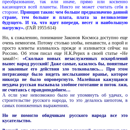
преобразование, так или иначе, прямо или косвенно
касающееся всей планеты. Никто не может считать себя в
стороне.
Принцип таков: чем больше предназначено данной
стране, тем больше и плата, плата за великолепие
будущего. И та, что идет впереди, несет и наибольшую
нагрузку».
(ГАЙ 1955:614)
Но, к сожалению, понимание Законов Космоса доступно еще
очень немногим. Потому столько злобы, ненависти, а порой и
просто клеветы изливалось прежде и изливается сейчас на
Россию. Об этом писал еще Н.К.Рерих в своей статье «Не
замай!»:
«Сколько новых незаслуженных оскорблений
вынес народ русский! Даже самые, казалось бы, понятные
и законные его действия зло толковались… При этом
потрясающе было видеть неслыханное вранье, которое
никогда не было опровергнуто. Малейшая кажущаяся
неудача русская вызывала злобное гоготание и поток лжи,
не считаясь с правдоподобием…
А если уже невозможно было не упомянуть об удачах, о
строительстве русского народа, то это делалось шепотом, в
самых пониженных выражениях.
Но не помогло обидчикам русского народа все это
кусательство.