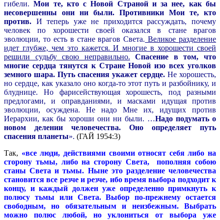
гибели.
Мои те, кто с Новой Страной и за нее, как бы
несовершенны они ни были. Противники Мои те, кто
против.
И теперь уже не приходится рассуждать, почему
человек по хорошести своей оказался в стане врагов
эволюции, то есть в стане врагов Света.
Великое разделение
идет глубже, чем это кажется. И многие в хорошести своей
решили судьбу свою неправильно.
Спасение в том, что
многие сердца тянутся к Стране Новой изо всех уголков
земного шара. Путь спасения укажет сердце.
Не хорошесть,
но сердце, как указало оно когда-то этот путь и разбойнику, и
блуднице. Но фарисействующая хорошесть, под разными
предлогами, и оправданиями, и масками идущая против
эволюции, осуждена. Не надо Мне их, идущих против
Иерархии, как бы хороши они ни были. …
Надо подумать о
новом делении человечества. Оно определяет путь
спасения планеты
».
(ГАЙ 1954:3)
Так,
«все люди, действиями своими относят себя либо на
сторону тьмы, либо на сторону Света, пополняя собою
станы Света и тьмы. Ныне это разделение человечества
становится все резче и резче, ибо время выбора подходит к
концу, и каждый должен уже определенно примкнуть к
полюсу тьмы или Света. Выбор по-прежнему остается
свободным, но обязательным и неизбежным. Выбрать
можно полюс любой, но уклониться от выбора уже