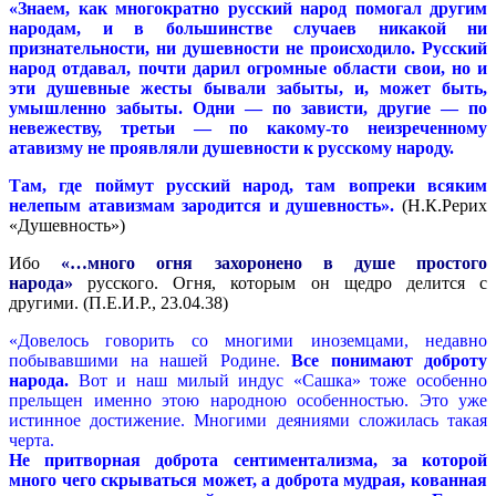
«Знаем, как многократно русский народ помогал другим
народам, и в большинстве случаев никакой ни
признательности, ни душевности не происходило. Русский
народ отдавал, почти дарил огромные области свои, но и
эти душевные жесты бывали забыты, и, может быть,
умышленно забыты. Одни — по зависти, другие — по
невежеству, третьи — по какому-то неизреченному
атавизму не проявляли душевности к русскому народу.
Там, где поймут русский народ, там вопреки всяким
нелепым атавизмам зародится и душевность».
(Н.К.Рерих
«Душевность»)
Ибо
«…много огня захоронено в душе простого
народа»
русского. Огня, которым он щедро делится с
другими. (П.Е.И.Р., 23.04.38)
«Довелось говорить со многими иноземцами, недавно
побывавшими на нашей Родине.
Все понимают доброту
народа.
Вот и наш милый индус «Сашка» тоже особенно
прельщен именно этою народною особенностью. Это уже
истинное достижение. Многими деяниями сложилась такая
черта.
Не притворная доброта сентиментализма, за которой
много чего скрываться может, а доброта мудрая, кованная