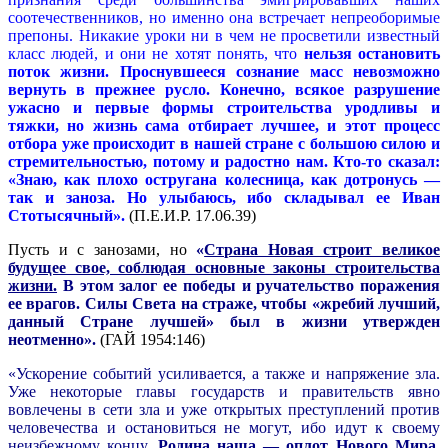
соотечественников, но именно она встречает непреоборимые
препоны. Никакие уроки ни в чем не просветили известный
класс людей, и они не хотят понять, что
нельзя остановить
поток жизни. Проснувшееся сознание масс невозможно
вернуть в прежнее русло. Конечно, всякое разрушение
ужасно и первые формы строительства уродливы и
тяжки, но жизнь сама отбирает лучшее, и этот процесс
отбора уже происходит в нашей стране с большою силою и
стремительностью, потому и радостно нам. Кто-то сказал:
«Знаю, как плохо остругана колесница, как дотронусь —
так и заноза. Но улыбаюсь, ибо складывал ее Иван
Стотысячный».
(П.Е.И.Р. 17.06.39)
Пусть и с занозами, но
«
Страна Новая строит великое
будущее свое, соблюдая основные законы строительства
жизни.
В этом залог ее победы и ручательство поражения
ее врагов. Силы Света на страже, чтобы «жребий лучший,
данный Стране лучшей» был в жизни утвержден
неотменно».
(ГАЙ 1954:146)
«Ускорение событий усиливается, а также и напряжение зла.
Уже некоторые главы государств и правительств явно
вовлечены в сети зла и уже открытых преступлений против
человечества и остановиться не могут, ибо идут к своему
неизбежному концу.
Родина наша — оплот Нового Мира.