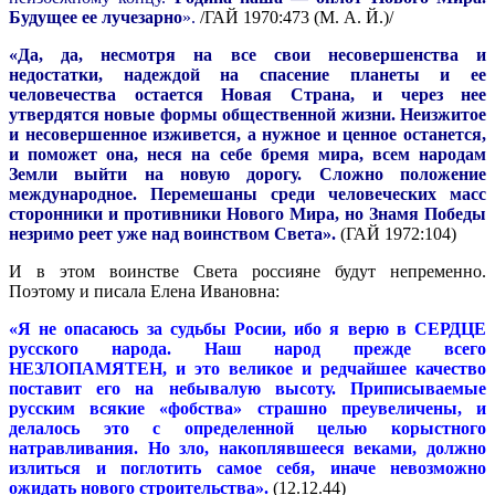
Будущее ее лучезарно
».
/ГАЙ 1970:473 (М. А. Й.)/
«Да, да, несмотря на все свои несовершенства и
недостатки, надеждой на спасение планеты и ее
человечества остается Новая Страна, и через нее
утвердятся новые формы общественной жизни. Неизжитое
и несовершенное изживется, а нужное и ценное останется,
и поможет она, неся на себе бремя мира, всем народам
Земли выйти на новую дорогу. Сложно положение
международное. Перемешаны среди человеческих масс
сторонники и противники Нового Мира, но Знамя Победы
незримо реет уже над воинством Света».
(ГАЙ 1972:104)
И в этом воинстве Света россияне будут непременно.
Поэтому и писала Елена Ивановна:
«Я не опасаюсь за судьбы Росии, ибо я верю в СЕРДЦЕ
русского народа. Наш народ прежде всего
НЕЗЛОПАМЯТЕН, и это великое и редчайшее качество
поставит его на небывалую высоту. Приписываемые
русским всякие «фобства» страшно преувеличены, и
делалось это с определенной целью корыстного
натравливания. Но зло, накоплявшееся веками, должно
излиться и поглотить самое себя, иначе невозможно
ожидать нового строительства».
(12.12.44)