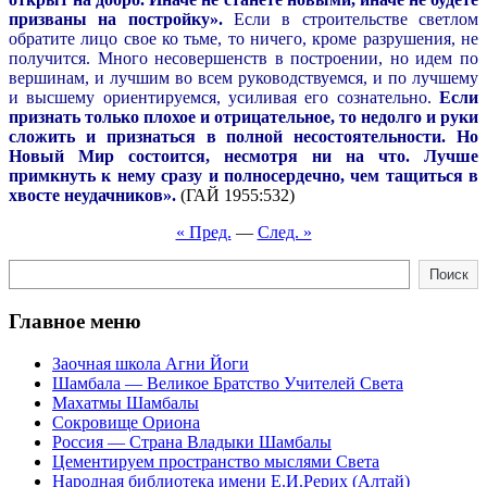
призваны на постройку».
Если в строительстве светлом
обратите лицо свое ко тьме, то ничего, кроме разрушения, не
получится. Много несовершенств в построении, но идем по
вершинам, и лучшим во всем руководствуемся, и по лучшему
и высшему ориентируемся, усиливая его сознательно.
Если
признать только плохое и отрицательное, то недолго и руки
сложить и признаться в полной несостоятельности. Но
Новый Мир состоится, несмотря ни на что. Лучше
примкнуть к нему сразу и полносердечно, чем тащиться в
хвосте неудачников».
(ГАЙ 1955:532)
« Пред.
—
След. »
Поиск
Поиск
Главное меню
Заочная школа Агни Йоги
Шамбала — Великое Братство Учителей Света
Махатмы Шамбалы
Сокровище Ориона
Россия — Страна Владыки Шамбалы
Цементируем пространство мыслями Света
Народная библиотека имени Е.И.Рерих (Алтай)