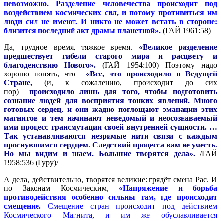
невозможно. Разделение человечества происходит под
воздействием космических сил, и потому противиться им
люди сил не имеют. И никто не может встать в стороне:
близится последний акт драмы планетной».
(ГАЙ 1961:58)
Да, трудное время, тяжкое время.
«Великое разделение
предшествует гибели старого мира и расцвету и
благоденствию Нового».
(ГАЙ 1954:100) Поэтому надо
хорошо понять, что
«Все, что происходило в Ведущей
Стране,
(и, к сожалению, происходит до сих
пор)
происходило лишь для того, чтобы подготовить
сознание людей для восприятия тонких явлений. Много
готовых сердец, и они жадно поглощают эманации этих
магнитов и тем начинают неведомый и неосознаваемый
ими процесс трансмутации своей внутренней сущности. …
Так
устанавливаются незримые нити связи с каждым
проснувшимся сердцем. Следствий процесса вам не учесть.
Но мы видим и знаем. Большие творятся дела».
/ГАЙ
1958:536 (Гуру)/
А дела, действительно, творятся великие: грядёт смена Рас. И
по Законам Космическим,
«Напряжение и борьба
противодействия особенно сильны там, где происходит
смещение.
Смещение стран происходит под действием
Космического Магнита, и им же обуславливается