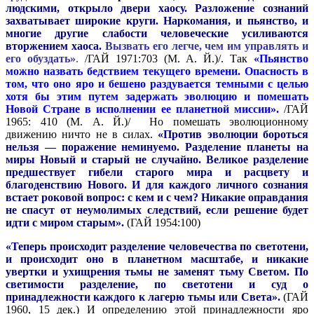
людскими, открыло двери хаосу. Разложение сознаний
захватывает широкие круги. Наркомания, и пьянство, и
многие другие слабости человеческие усиливаются
вторжением хаоса.
Вызвать его легче, чем им управлять и
его обуздать»
.
/ГАЙ 1971:703 (М. А. Й.)/. Так
«Пьянство
можно назвать бедствием текущего времени. Опасность в
том, что оно яро и бешено раздувается темными с целью
хотя бы этим путем задержать эволюцию и помешать
Новой Стране в исполнении ее планетной миссии».
/ГАЙ
1965: 410 (М. А. Й.)/ Но помешать эволюционному
движению ничто не в силах.
«Против эволюции бороться
нельзя — поражение неминуемо. Разделение планеты на
миры Новый и старый не случайно. Великое разделение
предшествует гибели старого мира и расцвету и
благоденствию Нового. И для каждого личного сознания
встает роковой вопрос: с кем и с чем? Никакие оправдания
не спасут от неумолимых следствий, если решение будет
идти с миром старым».
(ГАЙ 1954:100)
«Теперь происходит разделение человечества по светотени,
и происходит оно в планетном масштабе, и никакие
увертки и ухищрения тьмы не заменят тьму Светом. По
светимости разделение, по светотени и суд о
принадлежности каждого к лагерю тьмы или Света».
(ГАЙ
1960, 15 дек.) И определению этой принадлежности яро