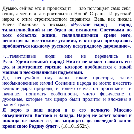
Думаю, сейчас это и происходит — зло поглощает само себя,
очищая место для строительства Новой Страны. И русский
народ с этим строительством справится. Ведь, как писала
Елена Ивановна в письмах,
«Русский народ — народ
талантливейший и не беден он великими Светочами во
всех областях жизни, появлявшимися среди него,
несмотря на все тяжкие условия, в которых приходилось
пробиваться каждому русскому незаурядному дарованию».
«…талантливые люди еще не перевелись на
Руси.
Удивительный народ! Ничто не может сломить его
дух и внутреннее горение, которое пробивается с такой
мощью и неожиданными подъемами.
Да, неслучайно ему даны такие просторы, такие
необыкновенные земли! Сознание народа не могло вместить
великие дары природы, и только сейчас он просыпается и
начинает понимать особенности, чисто физические и
духовные, которые так щедро были пролиты и вложены в
нашу Страну.
Я верю в наш народ и в его великую Миссию
объединителя Востока и Запада. Народ не хочет войны и
никогда не начнет ее, но защищать до последней капли
крови свою Родину будет
«.
(18.10.1952г.).