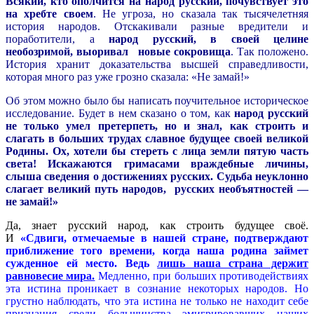
Всякий, кто ополчится на народ русский, почувствует это
на хребте своем
. Не угроза, но сказала так тысячелетняя
история народов. Отскакивали разные вредители и
поработители, а
народ русский, в своей целине
необозримой, выоривал новые сокровища
. Так положено.
История хранит доказательства высшей справедливости,
которая много раз уже грозно сказала: «Не замай!»
Об этом можно было бы написать поучительное историческое
исследование. Будет в нем сказано о том, как
народ русский
не только умел претерпеть, но и знал, как строить и
слагать в больших трудах славное будущее своей великой
Родины. Ох, хотели бы стереть с лица земли пятую часть
света! Искажаются гримасами враждебные личины,
слыша сведения о достижениях русских. Судьба неуклонно
слагает великий путь народов, русских необъятностей —
не замай!»
Да, знает русский народ, как строить будущее своё.
И
«Сдвиги, отмечаемые в нашей стране, подтверждают
приближение того времени, когда наша родина займет
сужденное ей место. Ведь
лишь наша страна держит
равновесие мира.
Медленно, при больших противодействиях
эта истина проникает в сознание некоторых народов. Но
грустно наблюдать, что эта истина не только не находит себе
признания среди большинства эмигрировавших наших