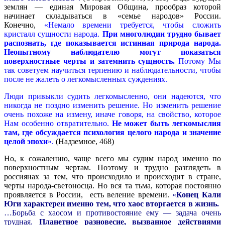
землян — единая Мировая Община, прообраз которой
начинает складываться в «семье народов» России.
Конечно,
«Немало времени требуется, чтобы сложить
кристалл сущности народа.
При многолюдии трудно бывает
распознать, где показывается истинная природа народа.
Неопытному наблюдателю могут показаться
поверхностные черты и затемнить сущность.
Потому Мы
так советуем научиться терпению и наблюдательности, чтобы
после не жалеть о легкомысленных суждениях.
Люди привыкли судить легкомысленно, они надеются, что
никогда не поздно изменить решение. Но изменить решение
очень похоже на измену, иначе говоря, на свойство, которое
Нам особенно отвратительно.
Не может быть легкомыслия
там, где обсуждается психология целого народа и значение
целой эпохи
».
(Надземное, 468)
Но, к сожалению, чаще всего мы судим народ именно по
поверхностным чертам. Поэтому и трудно разглядеть в
россиянах за тем, что происходило и происходит в стране,
черты народа-светоносца. Но вся та тьма, которая постоянно
проявляется в России, есть веление времени.
«
Конец Кали
Юги характерен именно тем, что хаос вторгается в жизнь.
…Борьба с хаосом и противостояние ему — задача очень
трудная.
Планетное разновесие, вызванное действиями