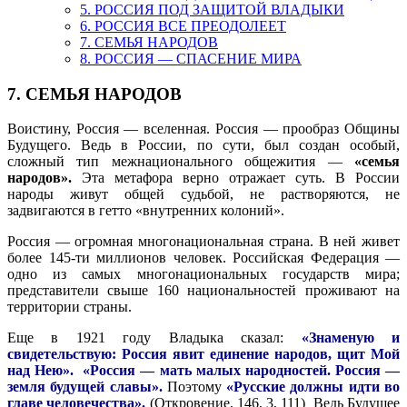
5. РОССИЯ ПОД ЗАЩИТОЙ ВЛАДЫКИ
6. РОССИЯ ВСЕ ПРЕОДОЛЕЕТ
7. СЕМЬЯ НАРОДОВ
8. РОССИЯ — СПАСЕНИЕ МИРА
7. СЕМЬЯ НАРОДОВ
Воистину, Россия — вселенная. Россия — прообраз Общины
Будущего. Ведь в России, по сути, был создан особый,
сложный тип межнационального общежития —
«семья
народов».
Эта метафора верно отражает суть. В России
народы живут общей судьбой, не растворяются, не
задвигаются в гетто «внутренних колоний».
Россия — огромная многонациональная страна. В ней живет
более 145-ти миллионов человек. Российская Федерация —
одно из самых многонациональных государств мира;
представители свыше 160 национальностей проживают на
территории страны.
Еще в 1921 году Владыка сказал:
«Знаменую и
свидетельствую: Россия явит единение народов, щит Мой
над Нею».
«Россия — мать малых народностей. Россия —
земля будущей славы».
Поэтому
«Русские должны идти во
главе человечества».
(Откровение, 146, 3, 111) Ведь Будущее