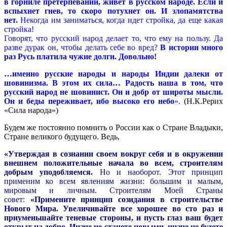
в горниле претерпеваний, живет в русском народе. Если и
вспыхнет гнев, то скоро потухнет он. И злопамятства
нет.
Некогда им заниматься, когда идет стройка, да еще какая
стройка!
Говорят, что русский народ делает то, что ему на пользу. Да
разве дурак он, чтобы делать себе во вред?
В истории много
раз Русь платила чужие долги. Довольно!
…именно русские народы и народы Индии далеки от
шовинизма. В этом их сила… Радость наша в том, что
русский народ не шовинист. Он и добр от широты мысли.
Он и беды переживает, ибо высоко его небо
».
(Н.К.Рерих
«Сила народа»)
Будем же постоянно помнить о России как о Стране Владыки,
Стране великого будущего. Ведь,
«Утверждая в сознании своем вокруг себя и в окружении
внешнем положительные начала во всем, строителям
добрым уподобляемся.
Но и наоборот. Этот принцип
применим ко всем явлениям жизни: большим и малым,
мировым и личным. Строителям Моей Страны
совет:
«Примените принцип созидания в строительстве
Нового Мира. Увеличивайте все хорошее во сто раз и
приуменьшайте теневые стороны, и пусть глаз ваш будет
открыт на добро. Иначе не станете новыми, иначе не будете