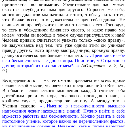
принимается во внимание. Убедительное для нас может
оказаться неубедительным для другого. Спросим же себя,
много ли диалогов мы начинали с того, чтобы узнать о том,
что ближе всего, что доказательнее для собеседника. Не
слишком ли пренебрежительно мы отнеслись к его «Господу»,
то есть к убеждениям ближнего своего, и какое право мы
имеем, чтобы он вообще в таком случае прислушался к нам?
Человек привык считаться и уважать только «свою правду»,
не задумываясь над тем, что уже одним этим он унижает
правду других, часто правду выстраданную, кровную правду,
давшуюся нелегко для ближнего нашего.
«…Представьте себе
всю бесконечность звездного мира. Поистине, у Отца много
домов; который из них запятнаем?…»
(«Озарение», ч. 2, IX,
9.).
Беспредельность — мы ее охотно признаем во всем, кроме
человеческой мысли, человеческих представлений о Высшем.
В области человеческого мышления каждый считает себя
достойным роли ментора, знающего последнюю или, в
крайнем случае, предпоследнюю истину. А между тем в
Учении сказано:
«…Именно в незаконченности высшего
напряжения лежит нахождение знаний. Нужно найти в себе
мужество работать для бесконечности. Можно развить в себе
постоянное учение, которое важно не перечислением фактов,
но расширением сознания. Неважно, каким путем нарастает