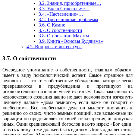
3.2. Знания, приобретенные…
3.3. Уже в Стокгольме…
3.4. «Наставление»…
3.5. Три основные проблемы
3.6. О Камне
3.7. О собственности
3.8. О послании Махатм
3.9. Книга «Основы Буддизма»
4,5. Вопросы и литература
3.7. О собственности
Очередное упоминание о собственности, главным образом,
имеет в виду психологический аспект. Самое страшное для
человека — это те «собственные убеждения», которые легко
превращаются в предубеждения и претендуют на
исключительное познание «всей истины». Такая закоснелость
человеческого сознания давно не дает возможности взглянуть
человеку дальше «дома земного», если даже он говорит о
«небесном». Все «небесные» дела он мыслит поставить к
решению со своих, чисто земных позиций, все возможные их
вариации он представляет со своей точки зрения, не допуская
иных. Один средневековый богослов как-то изрек: «Бог един,
и путь к нему тоже должен быть единым. Лишь одна лестница
ведет на небо». Многие придерживаются такой точки зрения,