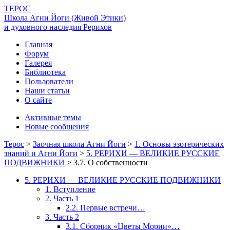
ТЕРОС
Школа Агни Йоги (Живой Этики)
и духовного наследия Рерихов
Главная
Форум
Галерея
Библиотека
Пользователи
Наши статьи
О сайте
Активные темы
Новые сообщения
Терос
>
Заочная школа Агни Йоги
>
1. Основы эзотерических
знаний и Агни Йоги
>
5. РЕРИХИ — ВЕЛИКИЕ РУССКИЕ
ПОДВИЖНИКИ
>
3.7. О собственности
5. РЕРИХИ — ВЕЛИКИЕ РУССКИЕ ПОДВИЖНИКИ
1. Вступление
2. Часть 1
2.2. Первые встречи…
3. Часть 2
3.1. Сборник «Цветы Мории»…