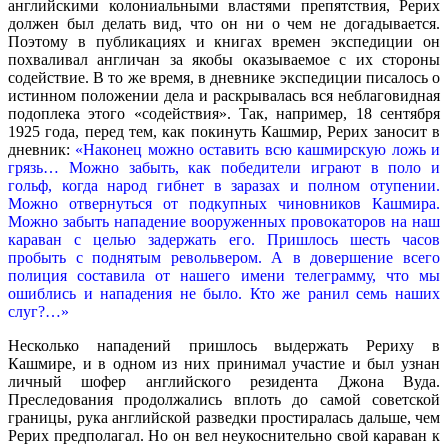
английскими колониальными властями препятствия, Рерих
должен был делать вид, что он ни о чем не догадывается.
Поэтому в публикациях и книгах времен экспедиции он
похваливал англичан за якобы оказываемое с их стороны
содействие. В то же время, в дневнике экспедиции писалось о
истинном положении дела и раскрывалась вся неблаговидная
подоплека этого «содействия». Так, например, 18 сентября
1925 года, перед тем, как покинуть Кашмир, Рерих заносит в
дневник:
«Наконец можно оставить всю кашмирскую ложь и
грязь… Можно забыть, как победители играют в поло и
гольф, когда народ гибнет в заразах и полном отупении.
Можно отвернуться от подкупных чиновников Кашмира.
Можно забыть нападение вооруженных провокаторов на наш
караван с целью задержать его. Пришлось шесть часов
пробыть с поднятым револьвером. А в довершение всего
полиция составила от нашего имени телеграмму, что мы
ошиблись и нападения не было. Кто же ранил семь наших
слуг?…»
Несколько нападений пришлось выдержать Рериху в
Кашмире, и в одном из них принимал участие и был узнан
личный шофер английского резидента Джона Вуда.
Преследования продолжались вплоть до самой советской
границы, рука английской разведки простиралась дальше, чем
Рерих предполагал. Но он вел неукоснительно свой караван к