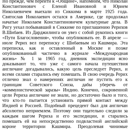
Но прежде, чем перейти к «Общине», напомним, что Николай
Константинович с Еленой Ивановной и Юрием
Николаевичем выехали из Сиккима в марте 1925 года.
Святослав Николаевич остался в Америке, где продолжал
начатые Николаем Константиновичем культурные дела. В
Ригу уехал побывавший в Сиккиме по приглашению Рерихов
В.Шибаев. Из Дарджилинга он увез с собой рукопись книги
«Пути Благословения», чтобы опубликовать ее. В апреле —
июле Рерих вел переписку с Шибаевым из Кашмира. Эта
переписка, как и оставленный в Москве и позже
опубликованный частично в журнале «Международная
жизнь» № 1 за 1965 год, дневник экспедиции ясно
доказывают то, что уже с самого начала путешествия
англичане догадывались, какую цель преследует Рерих, и
всеми силами старались ему помешать. В свою очередь Рерих
отлично знал о намерениях англичан не пустить его к
границам Советского Союза, дабы уберечь от
«коммунистической заразы» Индию. Конечно, сокровенной
цели Рериха англичане не знали, но достаточно было и того,
что кто-то пытается установить прямой контакт между
Индией и Россией. Подобный прецедент был для англичан
абсолютно неприемлем. Поэтому они тщательно следили за
каждым шагом Рериха и его экспедиции, и старались
помешать ей на непосредственно подвластной английской
короне территории Кашмира. Преодолевая чинимые