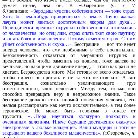
думает иначе, чем он. В «Озарении»
(ч. 3, V,
6.)
записано:
«Зародыш чувства собственности — тоже страх.
Хотя бы чем-нибудь прикрепиться к земле. Точно жалкая
лачуга может явиться достаточным якорем для духа!…
Периодически вредные игрушки собственности отнимались
от человечества, но отец лжи, страх опять ткет свою паутину
и опять боязни измышления. Потому отменим страх. С ним
уйдет собственность и скука…».
Бесстрашие — вот что ведет
вперед человека, что ему необходимо в себе воспитывать.
Безбоязненность отказаться от вчерашних игрушек и
представлений, чтобы заменить их новыми, тоже далеко не
вечными, но дающими движение вперед,— этого как раз и не
хватает. Безрассудства много. Мы готовы от всего отказаться,
чтобы ничего не принять и ни за что не отвечать. А вот
бесстрашия, сознательно увеличивающего груз
ответственности, явно недостает. Между тем, только оно
способно превращать веру в непреложное знание. Такое
бесстрашие должно стать нормой поведения человека, его
нельзя рассматривать как нечто исключительное, а тем более
героическое. Не может быть героизма в отказе от
трусости.
«…Пора научиться культурно подходить к
очевидным явлениям. Иначе будущие достижения окажутся
электронами в люльке младенцев. Ваши мундиры и тоги не
закрывают вашего боязливого младенчества».
(«Озарение», ч.