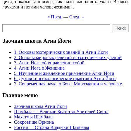
цели, показывая пример, как надо выполнять Указы Владык
«руками и ногами человеческими».
« Пред.
—
След. »
Поиск
Поиск
Заочная школа Агни Йоги
1. Основы эзотерических знаний и Агни Йоги
2. Основы мировых религий и эзотерических учений
3. Агни Йога об управлении собой
4. Агни Йога о Женщине
5. Изучение и жизненное применение Агни Йоги
6. Духовно-психологические практики Агни Йоги
7. Современная наука о Боге, Мироздании и человеке
Главное меню
Заочная школа Агни Йоги
Шамбала — Великое Братство Учителей Света
Махатмы Шамбалы
Сокровище Ориона
Россия — Страна Владыки Шамбалы