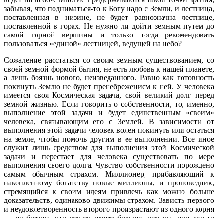
забывая, что подниматься-то к Богу надо с Земли, и лестница,
поставленная в низине, не будет равнозначна лестнице,
поставленной в горах. Не нужно ли дойти земным путем до
самой горной вершины и только тогда рекомендовать
пользоваться «единой» лестницей, ведущей на небо?
Сожаление расстаться со своим земным существованием, со
своей земной формой бытия, не есть любовь к нашей планете,
а лишь боязнь нового, неизведанного. Равно как готовность
покинуть Землю не будет пренебрежением к ней. У человека
имеется своя Космическая задача, свой великий долг перед
земной жизнью. Если говорить о собственности, то, именно,
выполнение этой задачи и будет единственным «своим»
человека, связывающим его с Землей. В зависимости от
выполнения этой задачи человек волен покинуть или остаться
на земле, чтобы помочь другим в ее выполнении. Все иное
служит лишь средством для выполнения этой Космической
задачи и перестает для человека существовать по мере
выполнения своего долга. Чувство собственности порождено
самым обычным страхом. Миллионер, прибавляющий к
накопленному богатству новые миллионы, и проповедник,
стремящийся к своим идеям привлечь как можно больше
доказательств, одинаково движимы страхом. Зависть первого
и неудовлетворенность второго произрастают из одного корня
— из боязни, что кто-то имеет больше, чем он, или кто-то