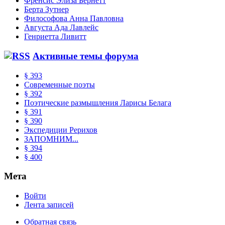
Френсис Элиза Бернетт
Берта Зутнер
Философова Анна Павловна
Августа Ада Лавлейс
Генриетта Ливитт
Активные темы форума
§ 393
Современные поэты
§ 392
Поэтические размышления Ларисы Белага
§ 391
§ 390
Экспедиции Рерихов
ЗАПОМНИМ...
§ 394
§ 400
Мета
Войти
Лента записей
Обратная связь