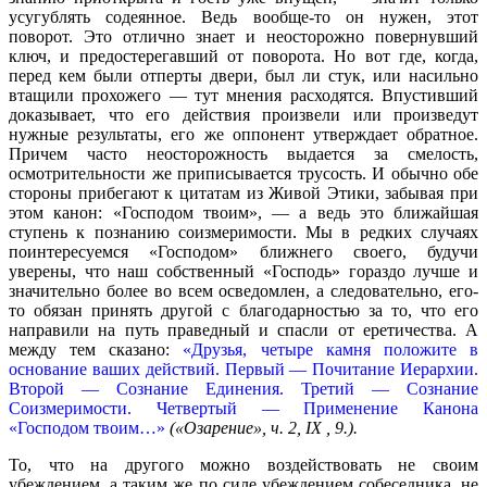
усугублять содеянное. Ведь вообще-то он нужен, этот
поворот. Это отлично знает и неосторожно повернувший
ключ, и предостерегавший от поворота. Но вот где, когда,
перед кем были отперты двери, был ли стук, или насильно
втащили прохожего — тут мнения расходятся. Впустивший
доказывает, что его действия произвели или произведут
нужные результаты, его же оппонент утверждает обратное.
Причем часто неосторожность выдается за смелость,
осмотрительности же приписывается трусость. И обычно обе
стороны прибегают к цитатам из Живой Этики, забывая при
этом канон: «Господом твоим», — а ведь это ближайшая
ступень к познанию соизмеримости. Мы в редких случаях
поинтересуемся «Господом» ближнего своего, будучи
уверены, что наш собственный «Господь» гораздо лучше и
значительно более во всем осведомлен, а следовательно, его-
то обязан принять другой с благодарностью за то, что его
направили на путь праведный и спасли от еретичества. А
между тем сказано:
«Друзья, четыре камня положите в
основание ваших действий. Первый — Почитание Иерархии.
Второй — Сознание Единения. Третий — Сознание
Соизмеримости. Четвертый — Применение Канона
«Господом твоим…»
(«Озарение», ч. 2, IX , 9.).
То, что на другого можно воздействовать не своим
убеждением, а таким же по силе убеждением собеседника, не