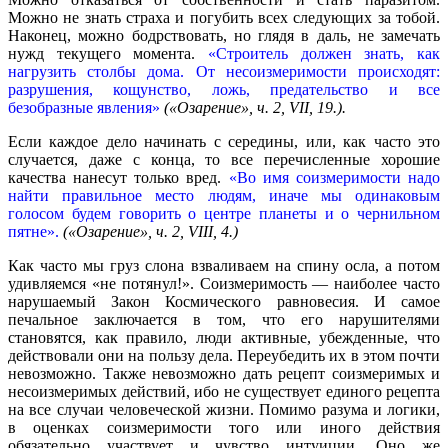
Можно не знать страха и погубить всех следующих за тобой.
Наконец, можно бодрствовать, но глядя в даль, не замечать
нужд текущего момента.
«Строитель должен знать, как
нагрузить столбы дома. От несоизмеримости происходят:
разрушения, кощунство, ложь, предательство и все
безобразные явления»
(«Озарение», ч. 2, VII, 19.).
Если каждое дело начинать с середины, или, как часто это
случается, даже с конца, то все перечисленные хорошие
качества нанесут только вред.
«Во имя соизмеримости надо
найти правильное место людям, иначе мы одинаковым
голосом будем говорить о центре планеты и о чернильном
пятне».
(«Озарение», ч. 2, VIII, 4.)
Как часто мы груз слона взваливаем на спину осла, а потом
удивляемся «не потянул!». Соизмеримость — наиболее часто
нарушаемый Закон Космического равновесия. И самое
печальное заключается в том, что его нарушителями
становятся, как правило, люди активные, убежденные, что
действовали они на пользу дела. Переубедить их в этом почти
невозможно. Также невозможно дать рецепт соизмеримых и
несоизмеримых действий, ибо не существует единого рецепта
на все случаи человеческой жизни. Помимо разума и логики,
в оценках соизмеримости того или иного действия
обязательно участвует и чувство интуиции. Оно же