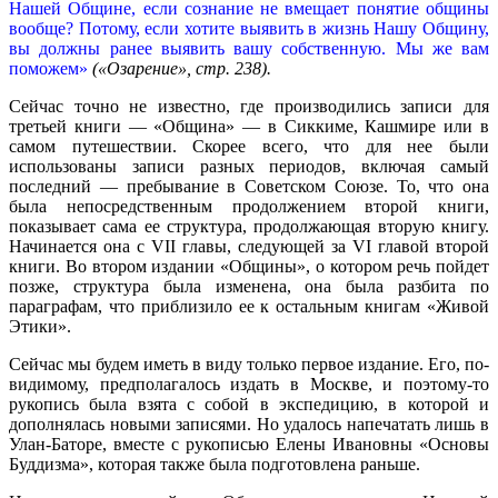
Нашей Общине, если сознание не вмещает понятие общины
вообще? Потому, если хотите выявить в жизнь Нашу Общину,
вы должны ранее выявить вашу собственную. Мы же вам
поможем»
(«Озарение», стр. 238).
Сейчас точно не известно, где производились записи для
третьей книги — «Община» — в Сиккиме, Кашмире или в
самом путешествии. Скорее всего, что для нее были
использованы записи разных периодов, включая самый
последний — пребывание в Советском Союзе. То, что она
была непосредственным продолжением второй книги,
показывает сама ее структура, продолжающая вторую книгу.
Начинается она с VII главы, следующей за VI главой второй
книги. Во втором издании «Общины», о котором речь пойдет
позже, структура была изменена, она была разбита по
параграфам, что приблизило ее к остальным книгам «Живой
Этики».
Сейчас мы будем иметь в виду только первое издание. Его, по-
видимому, предполагалось издать в Москве, и поэтому-то
рукопись была взята с собой в экспедицию, в которой и
дополнялась новыми записями. Но удалось напечатать лишь в
Улан-Баторе, вместе с рукописью Елены Ивановны «Основы
Буддизма», которая также была подготовлена раньше.