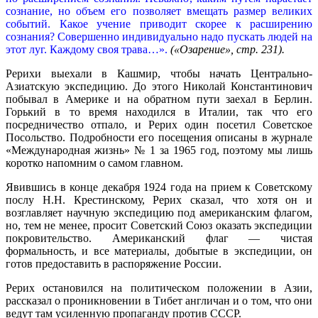
сознание, но объем его позволяет вмещать размер великих
событий. Какое учение приводит скорее к расширению
сознания? Совершенно индивидуально надо пускать людей на
этот луг. Каждому своя трава…».
(«Озарение», стр. 231).
Рерихи выехали в Кашмир, чтобы начать Центрально-
Азиатскую экспедицию. До этого Николай Константинович
побывал в Америке и на обратном пути заехал в Берлин.
Горький в то время находился в Италии, так что его
посредничество отпало, и Рерих один посетил Советское
Посольство. Подробности его посещения описаны в журнале
«Международная жизнь» № 1 за 1965 год, поэтому мы лишь
коротко напомним о самом главном.
Явившись в конце декабря 1924 года на прием к Советскому
послу Н.Н. Крестинскому, Рерих сказал, что хотя он и
возглавляет научную экспедицию под американским флагом,
но, тем не менее, просит Советский Союз оказать экспедиции
покровительство. Американский флаг — чистая
формальность, и все материалы, добытые в экспедиции, он
готов предоставить в распоряжение России.
Рерих остановился на политическом положении в Азии,
рассказал о проникновении в Тибет англичан и о том, что они
ведут там усиленную пропаганду против СССР.