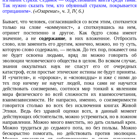
Так нужно сказать тем, кто обуянный страхом, покрывается
отрицанием».
(«Озарение», ч. 3, IV, 6.)
Бывает, что человек, согласившийся со всем этим, споткнется
только на слове «коммунист», а споткнувшись на нем,
отринет постепенно и другое. Как будто слова имеют
значение, а не
содержание
, в них вложенное. Отбросить
слово, или заменить его другим, конечно, можно, но ту суть,
которую слово содержало, — нельзя. До тех пор, покамест она
не будет освоена людьми, вряд ли можно говорить об
эволюции человеческого общества в целом. Во всяком случае,
знания оккультных наук не спасут его от очередных
катастроф, если простые этические истины не будут приняты.
И «учителя», и «пророки», и «ясновидцы» и иже с ними до
тех пор ничему не научат людей, пока сами не научатся
действовать соизмеримо, соотнося мир тонкий к явлениям
мира физического во всей сложности их взаимосочетания,
взаимозависимости. Не напрасно, именно, о соизмеримости
говорится столько во всех без исключения книгах Живой
Этики. Ведь без здравой оценки всех, в данный момент
действующих обстоятельств, можно устремиться, но в ложном
направлении. Можно много вместить, но дать сильный крен.
Можно трудиться до седьмого пота, но без пользы. Можно
бескорыстно помогать, но действовать против эволюции.
Можно отказаться от собственности и стать паразитом.