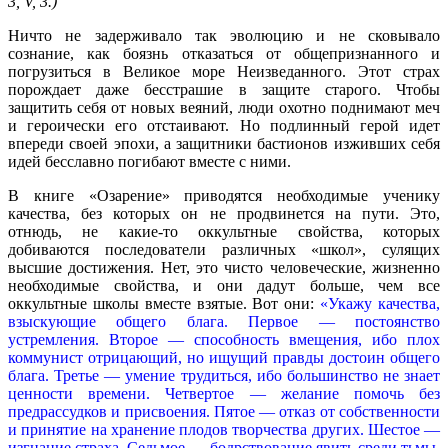
3, V, 3.)
Ничто не задерживало так эволюцию и не сковывало
сознание, как боязнь отказаться от общепризнанного и
погрузиться в Великое море Неизведанного. Этот страх
порождает даже бесстрашие в защите старого. Чтобы
защитить себя от новых веяний, люди охотно поднимают меч
и героически его отстаивают. Но подлинный герой идет
впереди своей эпохи, а защитники бастионов изживших себя
идей бесславно погибают вместе с ними.
В книге «Озарение» приводятся необходимые ученику
качества, без которых он не продвинется на пути. Это,
отнюдь, не какие-то оккультные свойства, которых
добиваются последователи различных «школ», сулящих
высшие достижения. Нет, это чисто человеческие, жизненно
необходимые свойства, и они дадут больше, чем все
оккультные школы вместе взятые. Вот они:
«Укажу качества,
взыскующие общего блага. Первое — постоянство
устремления. Второе — способность вмещения, ибо плох
коммунист отрицающий, но ищущий правды достоин общего
блага. Третье — умение трудиться, ибо большинство не знает
ценности времени. Четвертое — желание помочь без
предрассудков и присвоения. Пятое — отказ от собственности
и принятие на хранение плодов творчества других. Шестое —
изгнание страха. Седьмое — бодрствование явить среди тьмы.