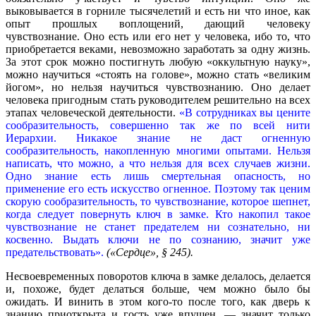
выковывается в горниле тысячелетий и есть ни что иное, как
опыт прошлых воплощений, дающий человеку
чувствознание. Оно есть или его нет у человека, ибо то, что
приобретается веками, невозможно заработать за одну жизнь.
За этот срок можно постигнуть любую «оккультную науку»,
можно научиться «стоять на голове», можно стать «великим
йогом», но нельзя научиться чувствознанию. Оно делает
человека пригодным стать руководителем решительно на всех
этапах человеческой деятельности.
«В сотрудниках вы цените
сообразительность, совершенно так же по всей нити
Иерархии. Никакое знание не даст огненную
сообразительность, накопленную многими опытами. Нельзя
написать, что можно, а что нельзя для всех случаев жизни.
Одно знание есть лишь смертельная опасность, но
применение его есть искусство огненное. Поэтому так ценим
скорую сообразительность, то чувствознание, которое шепнет,
когда следует повернуть ключ в замке. Кто накопил такое
чувствознание не станет предателем ни сознательно, ни
косвенно. Выдать ключи не по сознанию, значит уже
предательствовать».
(«Сердце», § 245).
Несвоевременных поворотов ключа в замке делалось, делается
и, похоже, будет делаться больше, чем можно было бы
ожидать. И винить в этом кого-то после того, как дверь к
знанию приоткрыта и гость уже впущен, — значит только