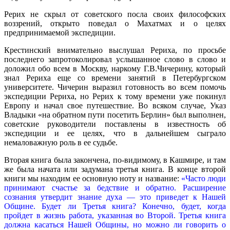
Рерих не скрыл от советского посла своих философских
воззрений, открыто поведал о Махатмах и о целях
предпринимаемой экспедиции.
Крестинский внимательно выслушал Рериха, по просьбе
последнего запротоколировал услышанное слово в слово и
доложил обо всем в Москву, наркому Г.В.Чичерину, который
знал Рериха еще со времени занятий в Петербургском
университете. Чичерин выразил готовность во всем помочь
экспедиции Рериха, но Рерих к тому времени уже покинул
Европу и начал свое путешествие. Во всяком случае, Указ
Владыки «на обратном пути посетить Берлин» был выполнен,
советские руководители поставлены в известность об
экспедиции и ее целях, что в дальнейшем сыграло
немаловажную роль в ее судьбе.
Вторая книга была закончена, по-видимому, в Кашмире, и там
же была начата или задумана третья книга. В конце второй
книги мы находим ее основную ноту и название:
«Часто люди
принимают счастье за бедствие и обратно. Расширение
сознания утвердит знание духа — это приведет к Нашей
Общине. Будет ли Третья книга? Конечно, будет, когда
пройдет в жизнь работа, указанная во Второй. Третья книга
должна касаться Нашей Общины, но можно ли говорить о