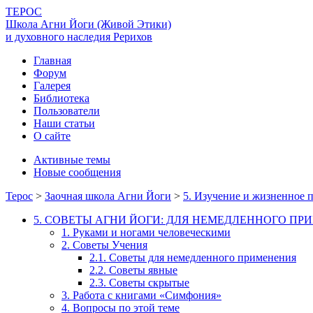
ТЕРОС
Школа Агни Йоги (Живой Этики)
и духовного наследия Рерихов
Главная
Форум
Галерея
Библиотека
Пользователи
Наши статьи
О сайте
Активные темы
Новые сообщения
Терос
>
Заочная школа Агни Йоги
>
5. Изучение и жизненное
5. СОВЕТЫ АГНИ ЙОГИ: ДЛЯ НЕМЕДЛЕННОГО ПР
1. Руками и ногами человеческими
2. Советы Учения
2.1. Советы для немедленного применения
2.2. Советы явные
2.3. Советы скрытые
3. Работа с книгами «Симфония»
4. Вопросы по этой теме