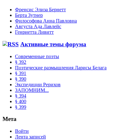
Френсис Элиза Бернетт
Берта Зутнер
Философова Анна Павловна
Августа Ада Лавлейс
Генриетта Ливитт
Активные темы форума
Современные поэты
§ 392
Поэтические размышления Ларисы Белага
§ 391
§ 390
Экспедиции Рерихов
ЗАПОМНИМ...
§ 394
§ 400
§ 399
Мета
Войти
Лента записей