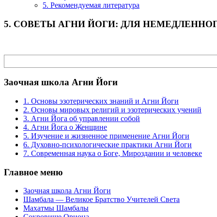
5. Рекомендуемая литература
5. СОВЕТЫ АГНИ ЙОГИ: ДЛЯ НЕМЕДЛЕНН
Поиск
Заочная школа Агни Йоги
1. Основы эзотерических знаний и Агни Йоги
2. Основы мировых религий и эзотерических учений
3. Агни Йога об управлении собой
4. Агни Йога о Женщине
5. Изучение и жизненное применение Агни Йоги
6. Духовно-психологические практики Агни Йоги
7. Современная наука о Боге, Мироздании и человеке
Главное меню
Заочная школа Агни Йоги
Шамбала — Великое Братство Учителей Света
Махатмы Шамбалы
Сокровище Ориона