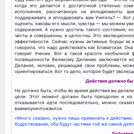
когда это делается с достаточной степенью сове
исполнения, рассчитанную на аплодисменты зри
поддерживать и аплодировать вам Учитель? — Вот 
оценить, каковы его мысли, чувства — мы можем у
содержания. А нужно достичь такого состояния, к
чисты и совершенны, и целостны. Это эволюционн
эффективности. Сейчас нужны активные борцы за и
говорила, что надо действовать как Блаватская. О
говорит Учение. Вот в такой красоте необычной 
посвященности Великому Деланию заключается иск
Делания, человек, решающий свои проблемы, может
ориентироваться. Вот то дело, которое будет эволю
Действие должно бы
Не должно быть, чтобы во время действия вы делали
цели. Этот момент должен быть преодолен и на у
отказывается идти последовательно, можно сказат
взаимоуничтожаются.
«Много сказано, нужно лишь применить к действию. 
бодрствование, оба будут частями той же самой дея
Действие