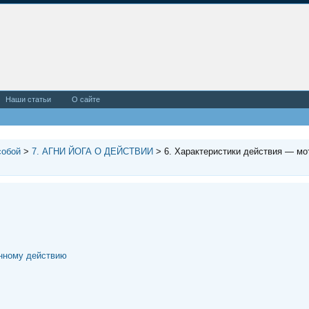
Наши статьи
О сайте
собой
>
7. АГНИ ЙОГА О ДЕЙСТВИИ
>
6. Характеристики действия — мо
енному действию