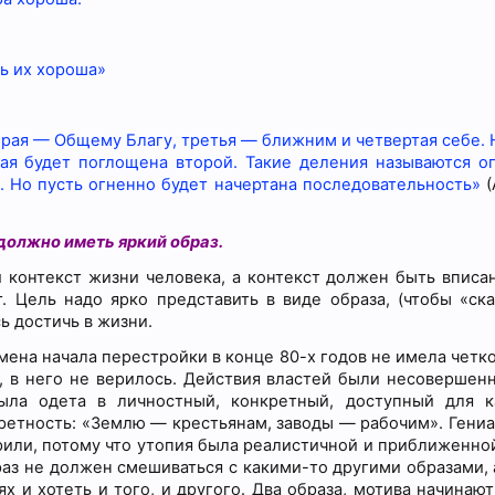
ть их хороша»
орая — Общему Благу, третья — ближним и четвертая себе. 
ртая будет поглощена второй. Такие деления называются о
й. Но пусть огненно будет начертана последовательность»
(
должно иметь яркий образ.
 контекст жизни человека, а контекст должен быть вписа
 Цель надо ярко представить в виде образа, (чтобы «ска
сь достичь в жизни.
мена начала перестройки в конце 80-х годов не имела четк
, в него не верилось. Действия властей были несовершен
ыла одета в личностный, конкретный, доступный для 
кретность: «Землю — крестьянам, заводы — рабочим». Гени
рили, потому что утопия была реалистичной и приближенной
раз не должен смешиваться с какими-то другими образами, а
х и хотеть и того, и другого. Два образа, мотива начинают