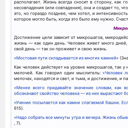
располагает. Жизнь всегда сносит в сторону, как г
несовпадения (или совпадения), она и создает то, чт
это, но гораздо позднее, чем хотел, и интенсивнос
которое могло быть, когда это было ему нужно. Счаст
Микро
Достижение цели зависит от микрошагов, микродейст
жизнь — как один день. Человек живет много дней,
свой день — так он проживет и свою жизнь.
«Мостовая пути складывается из многих камней»
(Зна
Как человек действует на уровне микрошагов, так у 
мелочей. Как говорил один мыслитель:
«Человек л
мелочах, находятся и свет, и тьма, и достижение, и п
«Менее всего придавайте значение словам, как 
обозначают свойство человека — из них вырастают 
«Учение посылается как камни слагаемой башни. Есл
615).
«Надо собрать все минуты утра и вечера. Жизнь обыв
, 7).