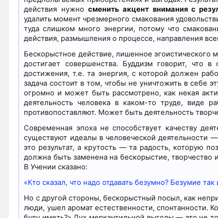
действия нужно
сменить акцент внимания с резу
удалить момент чрезмерного смакования удовольствия
туда слишком много энергии, потому что смакован
действия, размышления о процессе, направления все
Бескорыстное действие, лишенное эгоистического мо
достигает совершенства. Буддизм говорит, что 
достижения, т.е. та энергия, с которой должен раб
задача состоит в том, чтобы не уничтожить в себе э
огромно и может быть рассмотрено, как некая акти
деятельность человека в каком-то труде, виде р
противопоставляют. Может быть деятельность творче
Современная эпоха не способствует качеству деят
существуют идеалы в человеческой деятельности — в
это результат, а крутость — та радость, которую п
должна быть заменена на бескорыстие, творчество и
В Учении сказано:
«Кто сказал, что надо отдавать безумно? Безумие так
Но с другой стороны, бескорыстный посыл, как непри
люди, ушел аромат естественности, спонтанности. Ко
буду иметь?» Дух меркантильной выгоды — это не то,