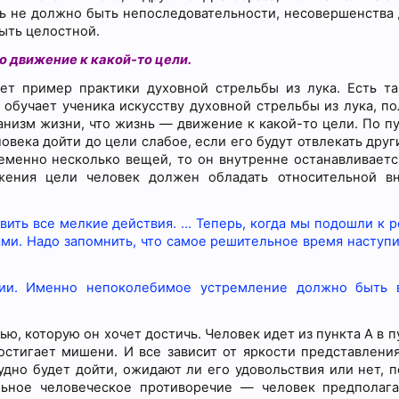
десь не должно быть непоследовательности, несовершенства 
ыть целостной.
о движение к какой-то цели.
т пример практики духовной стрельбы из лука. Есть та
 обучает ученика искусству духовной стрельбы из лука, пол
низм жизни, что жизнь — движение к какой-то цели. По пу
овека дойти до цели слабое, если его будут отвлекать друг
еменно несколько вещей, то он внутренне останавливаетс
жения цели человек должен обладать относительной в
авить все мелкие действия. … Теперь, когда мы подошли к
ми. Надо запомнить, что самое решительное время наступ
вии. Именно непоколебимое устремление должно быть 
ю, которую он хочет достичь. Человек идет из пункта А в п
остигает мишени. И все зависит от яркости представлени
дно будет дойти, ожидают ли его удовольствия или нет, п
льное человеческое противоречие — человек предполага