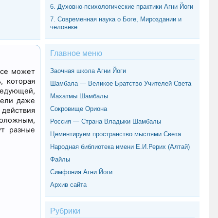
6. Духовно-психологические практики Агни Йоги
7. Современная наука о Боге, Мироздании и
человеке
Главное меню
все может
Заочная школа Агни Йоги
, которая
Шамбала — Великое Братство Учителей Света
ледующей,
Махатмы Шамбалы
цели даже
Сокровище Ориона
 действия
положным,
Россия — Страна Владыки Шамбалы
ут разные
Цементируем пространство мыслями Света
Народная библиотека имени Е.И.Рерих (Алтай)
Файлы
Симфония Агни Йоги
Архив сайта
Рубрики