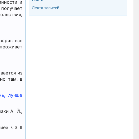
анности и
, получает
Лента записей
ольствия,
орят: вся
 проживет
ывается из
но там, в
нь, лучше
аки А. Й.,
», ч.3, II