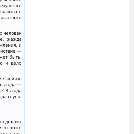
езультате
абрасывать
орыстного
о человек
ие, жажда
мления, и
Действие —
жет быть,
во и дело
ие сейчас
 выгода —
ь? Выгода
да глупо.
что делают
я от этого
сота дела,