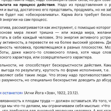
льтата на процесс действия
. Надо из представления о р
 и выгод, достаточно его представить, продумать, но не з
ие будет нас «обескровливать». Карма йога требует беск
й энергии на сам процесс.
тива, рассматривается как инструмент, с помощью которог
в основе мира лежит тришна — или жажда мира, желан
отать в себе каждый человек. Это энергия активного устре
ту активность, а перевести ее на более высокий уровень. 
вность человека, проявляющаяся в разных плоскостях. Мо
аботы, даже какого-то словесного плана, хотя чаще сло
ского характера, или созерцательного характера.
ельности, не способствует бескорыстности действия. Как
ыгода по результату, крутость по форме исполнения, т.е.
озволяют себе такие люди. Что этому надо противопоставит
 разумность, но специально бескорыстие доводить до абсур
 и останется»
(Агни Йога «Зов», 1922, 23.12).
вязанность к плодам труда — должен оставаться. Из того, 
гда мы что-то делаем, мы ограничиваем себя мыслью: «Что 
 что требуется для духовной эволюции человека. А вот кра