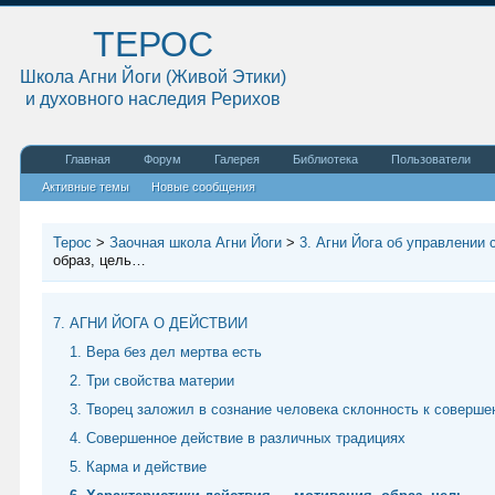
ТЕРОС
Школа Агни Йоги (Живой Этики)
и духовного наследия Рерихов
Главная
Форум
Галерея
Библиотека
Пользователи
Активные темы
Новые сообщения
Терос
>
Заочная школа Агни Йоги
>
3. Агни Йога об управлении 
образ, цель…
7. АГНИ ЙОГА О ДЕЙСТВИИ
1. Вера без дел мертва есть
2. Три свойства материи
3. Творец заложил в сознание человека склонность к соверш
4. Совершенное действие в различных традициях
5. Карма и действие