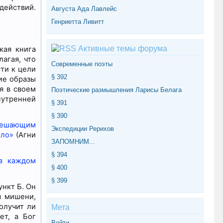
действий.
Августа Ада Лавлейс
Генриетта Ливитт
Активные темы форума
кая книга
агая, что
Современные поэты
ти к цели
§ 392
ие образы
я в своем
Поэтические размышления Ларисы Белага
нутренней
§ 391
§ 390
 решающим
Экспедиции Рерихов
ило»
(Агни
ЗАПОМНИМ...
§ 394
в каждом
§ 400
§ 399
ункт Б. Он
я мишени,
олучит ли
Мета
ет, а Бог
Войти