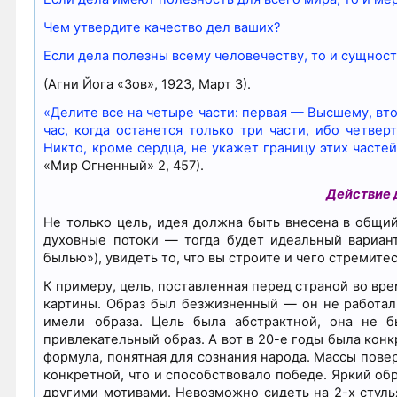
Чем утвердите качество дел ваших?
Если дела полезны всему человечеству, то и сущнос
(Агни Йога «Зов», 1923, Март 3).
«Делите все на четыре части: первая — Высшему, вт
час, когда останется только три части, ибо четве
Никто, кроме сердца, не укажет границу этих часте
«Мир Огненный» 2, 457).
Действие 
Не только цель, идея должна быть внесена в общий
духовные потоки — тогда будет идеальный вариант.
былью»), увидеть то, что вы строите и чего стремите
К примеру, цель, поставленная перед страной во вре
картины. Образ был безжизненный — он не работал
имели образа. Цель была абстрактной, она не б
привлекательный образ. А вот в 20-е годы была кон
формула, понятная для сознания народа. Массы пове
конкретной, что и способствовало победе. Яркий об
другими мотивами. Невозможно сидеть на 2-х стулья