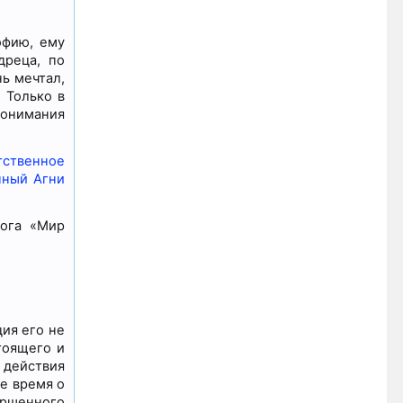
офию, ему
дреца, по
ь мечтал,
 Только в
понимания
ственное
нный Агни
ога «Мир
ия его не
тоящего и
 действия
е время о
ершенного