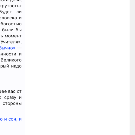
крутость»
Будет ли
еловека и
убогостью
ы были бы
ть момент
Учителя»,
бычно»
—
анности и
 Великого
орый надо
ее вас от
о сразу и
е стороны
 и сон, и