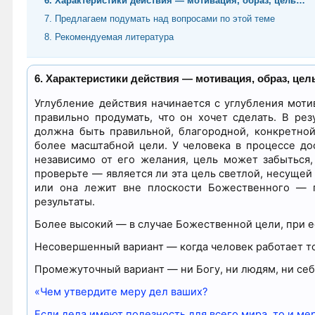
6. Характеристики действия — мотивация, образ, цель…
7. Предлагаем подумать над вопросами по этой теме
8. Рекомендуемая литература
6. Характеристики действия — мотивация, образ, це
Углубление действия начинается с углубления моти
правильно продумать, что он хочет сделать. В рез
должна быть правильной, благородной, конкретно
более масштабной цели. У человека в процессе д
независимо от его желания, цель может забыться,
проверьте — является ли эта цель светлой, несущей
или она лежит вне плоскости Божественного — пу
результаты.
Более высокий — в случае Божественной цели, при е
Несовершенный вариант — когда человек работает то
Промежуточный вариант — ни Богу, ни людям, ни себ
«Чем утвердите меру дел ваших?
Если дела имеют полезность для всего мира, то и ме