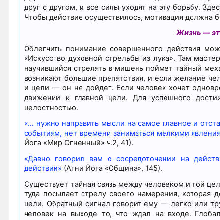
друг с другом, и все силы уходят на эту борьбу. З
Чтобы действие осуществилось, мотивация должна б
Жизнь — эт
Облегчить понимание совершенного действия може
«Искусство духовной стрельбы из лука». Там мастер
научившийся стрелять в мишень поймет тайный меха
возникают большие препятствия, и если желание чел
и цели — он не дойдет. Если человек хочет одновр
движении к главной цели. Для успешного дости
целостностью.
«… нужно направить мысли на самое главное и отст
событиям, нет времени заниматься мелкими явления
Йога «Мир Огненный» ч.2, 41).
«Давно говорил вам о сосредоточении на дейст
действии»
(Агни Йога «Община», 145).
Существует тайная связь между человеком и той цель
туда посылает стрелу своего намерения, которая д
цели. Обратный сигнал говорит ему — легко или тру
человек на выходе то, что ждал на входе. Глоба