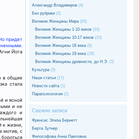
Александр Владимиров
(4)
Без рубрики
(2)
Великие Женщины Мира
(55)
Великие Женщины 1-10 веков
(10)
Великие Женщины 10-17 веков
(15)
Но придет
гненными.
Великие Женщины 18 века
(9)
Агни Йога
Великие Женщины 19 века
(18)
Великие Женщины древности, до Н.Э.
(3)
Культура
(3)
н в общие
Наши статьи
(17)
зка стала
Новости сайта
(1)
Парапсихология
(2)
ой и ясной
ными и не
Свежие записи
каждого и
альнейшая
Френсис Элиза Бернетт
 к жизни,
Берта Зутнер
 мотив, с
Философова Анна Павловна
 бороться