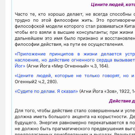
Цените людей, кото
Часто те, кто хорошо делает, не всегда способны 
трудно по этой философии жить. Это противоречи
философской модели которого стал развиваться Кита
чтобы его взяли в высшие консультанты; при жизни
дальнейшем это имя было признано и восстановлен
философии действия, на пути ее осуществления.
«Приложение принципов в жизни делается устр
наслоение, но действие огненного сердца вызывает
Йог»
(Агни Йога «Мир Огненный» ч.3, 164).
«Цените людей, которые не только говорят, но и
Огенный2 ч.2, 280).
«Судите по делам. Я сказал»
(Агни Йога «Зов», 1922, 1
Действие 
Для того, чтобы действие стало совершенным и усп
должна иметь большого акцента на корыстности. Де
будущего. Энергия равномерно перекатывается в п
не должно быть прагматического предвкушения выгод
предполагаемых приобретениях и выгодах. Результат