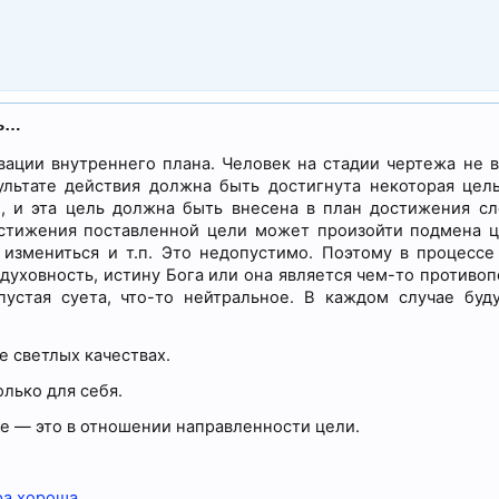
ль…
вации внутреннего плана. Человек на стадии чертежа не 
ультате действия должна быть достигнута некоторая цель
й, и эта цель должна быть внесена в план достижения с
остижения поставленной цели может произойти подмена 
 измениться и т.п. Это недопустимо. Поэтому в процессе
 духовность, истину Бога или она является чем-то противо
стая суета, что-то нейтральное. В каждом случае буд
е светлых качествах.
лько для себя.
е — это в отношении направленности цели.
ра хороша.