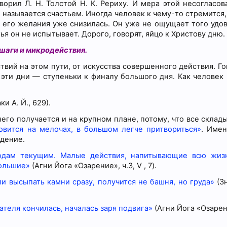
оворил Л. Н. Толстой Н. К. Рериху. И мера этой несогласов
о называется счастьем. Иногда человек к чему-то стремится
ть его желания уже снизилась. Он уже не ощущает того удов
ья он не испытывает. Дорого, говорят, яйцо к Христову дню.
шаги и микродействия.
вий на этом пути, от искусства совершенного действия. Гов
 эти дни — ступеньки к финалу большого дня. Как человек
ки А. Й., 629).
него получается и на крупном плане, потому, что все склад
овится на мелочах, в большом легче притвориться»
. Имен
адение.
водам текущим. Малые действия, напитывающие всю жиз
большие»
(Агни Йога «Озарение», ч.3, V , 7).
и высыпать камни сразу, получится не башня, но груда»
(Зн
ателя кончилась, началась заря подвига»
(Агни Йога «Озарение