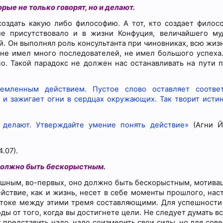
рые не только говорят, но и делают.
создать какую либо философию. А тот, кто создает филос
е присутствовало и в жизни Конфуция, величайшего му
й. Он выполнял роль консультанта при чиновниках, всю жизн
 не имел много последователей, не имел большого успеха.
о. Такой парадокс не должен нас останавливать на пути 
емленным действием. Пустое слово оставляет соответ
 и зажигает огни в сердцах окружающих. Так творит исти
 делают. Утверждайте умение понять действие»
(Агни Й
4.07).
должно быть бескорыстным.
ешным, во-первых, оно должно быть бескорыстным, мотивац
йствие, как и жизнь, несет в себе моменты прошлого, нас
отоке между этими тремя составляющими. Для успешности
ы от того, когда вы достигнете цели. Не следует думать вс
 представить надо, надо соизмерить свои силы, но для сов