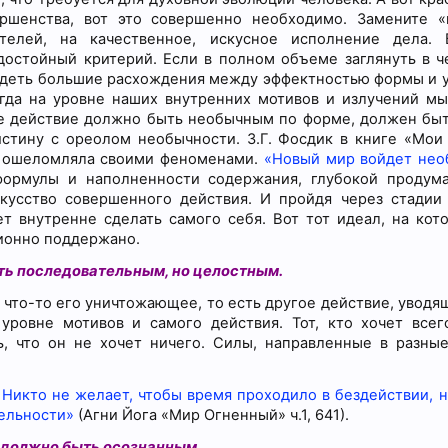
ршенства, вот это совершенно необходимо. Замените «
телей, на качественное, искусное исполнение дела. 
достойный критерий. Если в полном объеме заглянуть в ч
видеть большие расхождения между эффектностью формы и 
огда на уровне наших внутренних мотивов и излучений м
ое действие должно быть необычным по форме, должен бы
стину с ореолом необычности. З.Г. Фосдик в книге «Мои 
на ошеломляла своими феноменами.
«Новый мир войдет нео
формулы и наполненности содержания, глубокой продум
усство совершенного действия. И пройдя через стадии
 внутренне сделать самого себя. Вот тот идеал, на кот
ционно поддержано.
ть последовательным, но целостным.
 что-то его уничтожающее, то есть другое действие, уводящ
ровне мотивов и самого действия. Тот, кто хочет всег
ь, что он не хочет ничего. Силы, направленные в разны
Никто не желает, чтобы время проходило в бездействии, но
тельности»
(Агни Йога «Мир Огненный» ч.1, 641).
 должно быть осознанным.