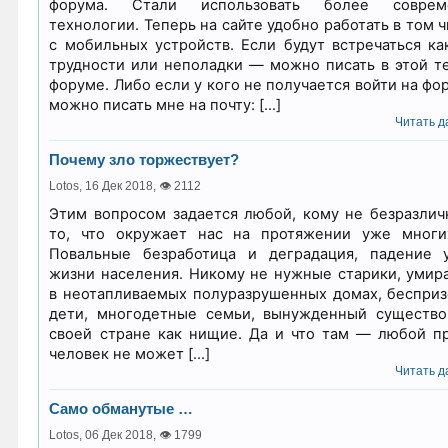
форума. Стали использовать более соврем
технологии. Теперь на сайте удобно работать в том ч
с мобильных устройств. Если будут встречаться ка
трудности или неполадки — можно писать в этой т
форуме. Либо если у кого не получается войти на фор
можно писать мне на почту: […]
Читать да
Почему зло торжествует?
Lotos,
16 Дек 2018
,
👁 2112
Этим вопросом задается любой, кому не безразлич
то, что окружает нас на протяжении уже многи
Повальные безработица и деградация, падение 
жизни населения. Никому не нужные старики, уми
в неотапливаемых полуразрушенных домах, беспри
дети, многодетные семьи, вынужденный существо
своей стране как нищие. Да и что там — любой п
человек не может […]
Читать да
Само обманутые …
Lotos,
06 Дек 2018
,
👁 1799