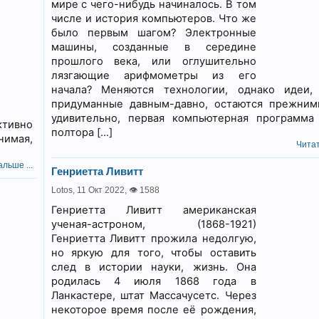
мире с чего-нибудь начиналось. В том
числе и история компьютеров. Что же
было первым шагом? Электронные
машины, созданные в середине
прошлого века, или оглушительно
лязгающие арифмометры из его
начала? Меняются технологии, однако идеи,
придуманные давным-давно, остаются прежним
удивительно, первая компьютерная программа
ктивно
полтора […]
нимая,
Читат
льше ...
Генриетта Ливитт
Lotos,
11 Окт 2022
,
👁 1588
Генриетта Ливитт американская
ученая-астроном, (1868-1921)
Генриетта Ливитт прожила недолгую,
но яркую для того, чтобы оставить
след в истории науки, жизнь. Она
родилась 4 июля 1868 года в
Ланкастере, штат Массачусетс. Через
некоторое время после её рождения,