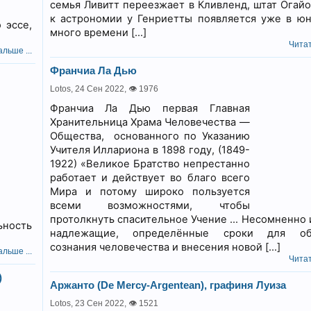
семья Ливитт переезжает в Кливленд, штат Огайо
к астрономии у Генриетты появляется уже в юн
 эссе,
много времени […]
Читат
льше ...
Франчиа Ла Дью
Lotos,
24 Сен 2022
,
👁 1976
Франчиа Ла Дью первая Главная
Хранительница Храма Человечества —
Общества, основанного по Указанию
Учителя Иллариона в 1898 году, (1849-
1922) «Великое Братство непрестанно
работает и действует во благо всего
Мира и потому широко пользуется
всеми возможностями, чтобы
протолкнуть спасительное Учение … Несомненно и 
ьность
надлежащие, определённые сроки для об
сознания человечества и внесения новой […]
льше ...
Читат
)
Аржанто (De Mercy-Argentean), графиня Луиза
Lotos,
23 Сен 2022
,
👁 1521