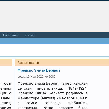
Наши статьи
О сайте
Разные статьи
Френсис Элиза Бернетт
Lotos,
19 Ноя 2022
,
👁 2080
 чтобы
Френсис Элиза Бернетт американская
ельно
детская писательница, 1849-1924.
ации с
Френсис Элиза Бернетт родилась в
мало.
Манчестере (Англия) 24 ноября 1849 г.
шения,
в семье торговца скобяными
одимо
изделиями. Когда девочке было