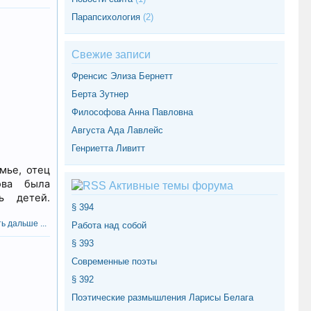
Парапсихология
(2)
Свежие записи
Френсис Элиза Бернетт
Берта Зутнер
Философова Анна Павловна
Августа Ада Лавлейс
Генриетта Ливитт
мье, отец
ова была
Активные темы форума
ь детей.
§ 394
ь дальше ...
Работа над собой
§ 393
Современные поэты
§ 392
Поэтические размышления Ларисы Белага