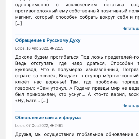
одновременно с исключением негатива созд
противоположный ему собственный позитивный полю
магнит, который способен собрать вокруг себя и п
[…]
Читать да
Обращение к Русскому Духу
Lotos,
16 Апр 2022
,
👁 2215
Доколе будем прогибаться Под ложь предателей-го
Ведь отступать, где надо драться, Способен 
кукловод, Что в полумерах изъязвлённый, Погря
страхе за «своё», Впадает в ступор мёртво-сонный
клюёт нас воронье! Там, где пробоина торпе
говорил: «Сам утонул…» Годами правды мир не веда
был прикормлен, кто уснул… А кто-то верил, воск
«Ну, Батя… […]
Читать да
Обновление сайта и форума
Lotos,
07 Фев 2022
,
👁 2461
Друзья, мы осуществили глобальное обновление с