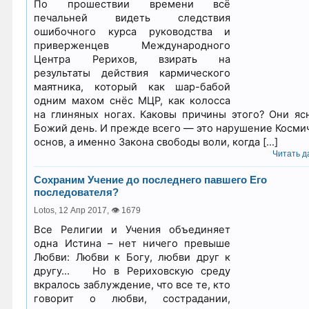
По прошествии времени всё
печальней видеть следствия
ошибочного курса руководства и
приверженцев Международного
Центра Рерихов, взирать на
результаты действия кармического
маятника, который как шар-бабой
одним махом снёс МЦР, как колосса
на глиняных ногах. Каковы причины этого? Они яс
Божий день. И прежде всего — это нарушение Косми
основ, а именно Закона свободы воли, когда […]
Читать да
Сохраним Учение до последнего павшего Его
последователя?
Lotos,
12 Апр 2017
,
👁 1679
Все Религии и Учения объединяет
одна Истина – нет ничего превыше
Любви: Любви к Богу, любви друг к
другу… Но в Рериховскую среду
вкралось заблуждение, что все те, кто
говорит о любви, сострадании,