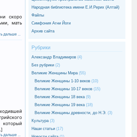
Народная библиотека имени Е.И.Рерих (Алтай)
Файлы
зни скоро
ьми, мать
Симфония Агни Йоги
Архив сайта
ь дальше ...
Рубрики
Александр Владимиров
(4)
Без рубрики
(2)
Великие Женщины Мира
(55)
Великие Женщины 1-10 веков
(10)
Великие Женщины 10-17 веков
(15)
Великие Женщины 18 века
(9)
Великие Женщины 19 века
(18)
входившей
Великие Женщины древности, до Н.Э.
(3)
трийского
Культура
(3)
 который
Наши статьи
(17)
]
ь дальше ...
Новости сайта
(1)