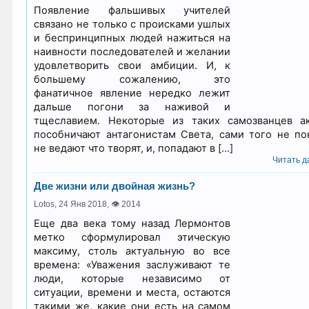
Появление фальшивых учителей
связано не только с происками ушлых
и беспринципных людей нажиться на
наивности последователей и желании
удовлетворить свои амбиции. И, к
большему сожалению, это
фанатичное явление нередко лежит
дальше погони за наживой и
тщеславием. Некоторые из таких самозванцев а
пособничают антагонистам Света, сами того не по
не ведают что творят, и, попадают в […]
Читать да
Две жизни или двойная жизнь?
Lotos,
24 Янв 2018
,
👁 2014
Еще два века тому назад Лермонтов
метко сформулировал этическую
максиму, столь актуальную во все
времена: «Уважения заслуживают те
люди, которые независимо от
ситуации, времени и места, остаются
такими же, какие они есть на самом