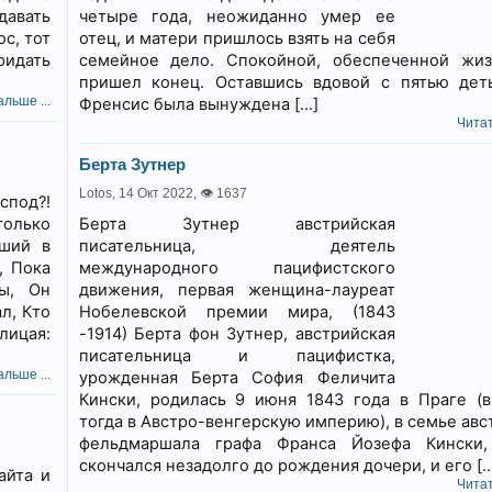
авать
четыре года, неожиданно умер ее
с, тот
отец, и матери пришлось взять на себя
ридать
семейное дело. Спокойной, обеспеченной жи
пришел конец. Оставшись вдовой с пятью дет
льше ...
Френсис была вынуждена […]
Читат
Берта Зутнер
Lotos,
14 Окт 2022
,
👁 1637
спод?!
только
Берта Зутнер австрийская
зший в
писательница, деятель
, Пока
международного пацифистского
ды, Он
движения, первая женщина-лауреат
л, Кто
Нобелевской премии мира, (1843
лицая:
-1914) Берта фон Зутнер, австрийская
писательница и пацифистка,
льше ...
урожденная Берта София Феличита
Кински, родилась 9 июня 1843 года в Праге (
тогда в Австро-венгерскую империю), в семье авс
фельдмаршала графа Франса Йозефа Кински,
скончался незадолго до рождения дочери, и его […
айта и
Читат