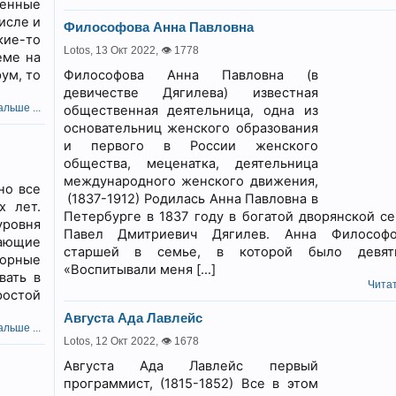
енные
исле и
Философова Анна Павловна
кие-то
Lotos,
13 Окт 2022
,
👁 1778
еме на
ум, то
Философова Анна Павловна (в
девичестве Дягилева) известная
льше ...
общественная деятельница, одна из
основательниц женского образования
и первого в России женского
общества, меценатка, деятельница
международного женского движения,
но все
(1837-1912) Родилась Анна Павловна в
х лет.
Петербурге в 1837 году в богатой дворянской се
уровня
Павел Дмитриевич Дягилев. Анна Философ
рающие
старшей в семье, в которой было девят
зорные
«Воспитывали меня […]
вать в
Читат
ростой
Августа Ада Лавлейс
льше ...
Lotos,
12 Окт 2022
,
👁 1678
Августа Ада Лавлейс первый
программист, (1815-1852) Все в этом