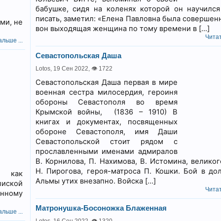
бабушке, сидя на коленях которой он научился
писать, заметил: «Елена Павловна была совершенн
ми, не
вон выходящая женщина по тому времени в […]
Читат
льше ...
Севастопольская Даша
Lotos,
19 Сен 2022
,
👁 1722
Севастопольская Даша первая в мире
военная сестра милосердия, героиня
обороны Севастополя во время
Крымской войны, (1836 – 1910) В
книгах и документах, посвященных
обороне Севастополя, имя Даши
Севастопольской стоит рядом с
прославленными именами адмиралов
В. Корнилова, П. Нахимова, В. Истомина, великог
Н. Пирогова, героя-матроса П. Кошки. Бой в до
а как
Альмы утих внезапно. Войска […]
пиской
Читат
онному
Матронушка-Босоножка Блаженная
льше ...