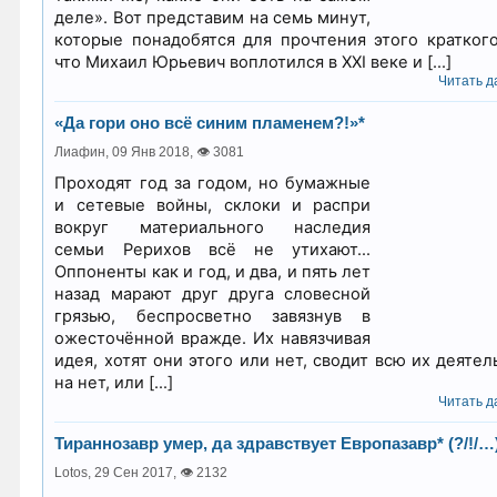
деле». Вот представим на семь минут,
которые понадобятся для прочтения этого краткого
что Михаил Юрьевич воплотился в XXI веке и […]
Читать да
«Да гори оно всё синим пламенем?!»*
Лиафин,
09 Янв 2018
,
👁 3081
Проходят год за годом, но бумажные
и сетевые войны, склоки и распри
вокруг материального наследия
семьи Рерихов всё не утихают…
Оппоненты как и год, и два, и пять лет
назад марают друг друга словесной
грязью, беспросветно завязнув в
ожесточённой вражде. Их навязчивая
идея, хотят они этого или нет, сводит всю их деятел
на нет, или […]
Читать да
Тираннозавр умер, да здравствует Европазавр* (?/!/…
Lotos,
29 Сен 2017
,
👁 2132