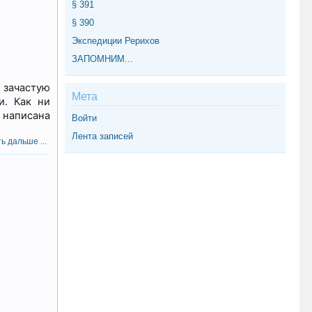
§ 391
§ 390
Экспедиции Рерихов
ЗАПОМНИМ...
 зачастую
Мета
и. Как ни
 написана
Войти
Лента записей
ь дальше ...