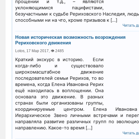
прощении и т.д., – являются
уклоняющимися пацифистами,
безучастными к судьбе Рериховского Наследия, людь
способными ни на что, кроме призывов к […]
Читать да
Новая историческая возможность возрождения
Рериховского движения
Lotos,
17 Мар 2017
,
👁 2485
Краткий экскурс в историю. Если
когда-либо и существовало
широкомасштабное движение
последователей семьи Рерихов, то во
времена, когда Елена Ивановна Рерих
ещё находилась в воплощении. Она
основала это движение. В разных
странах были организованы группы,
координируемые центром. Елена Ивановн
Иерархическое Звено личными встречами и пере
направляла развитие различных групп по эволюци
направлению. Какое-то время […]
Читать да