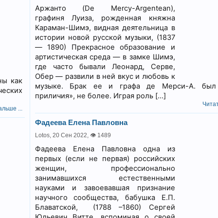
Аржанто (De Mercy-Argentean),
графиня Луиза, рожденная княжна
Караман-Шимэ, видная деятельница в
истории новой русской музыки, (1837
— 1890) Прекрасное образование и
артистическая среда — в замке Шимэ,
где часто бывали Леонард, Серве,
Обер — развили в ней вкус и любовь к
ны как
музыке. Брак ее и графа де Мерси-А. был
ческих
приличия», не более. Играя роль […]
Читат
льше ...
Фадеева Елена Павловна
Lotos,
20 Сен 2022
,
👁 1489
Фадеева Елена Павловна одна из
первых (если не первая) российских
женщин, профессионально
занимавшихся естественными
науками и завоевавшая признание
научного сообщества, бабушка Е.П.
Блаватской, (1788 –1860) Сергей
Юльевич Витте, вспоминая о своей