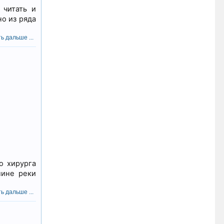
 читать и
о из ряда
ь дальше ...
о хирурга
лине реки
ь дальше ...