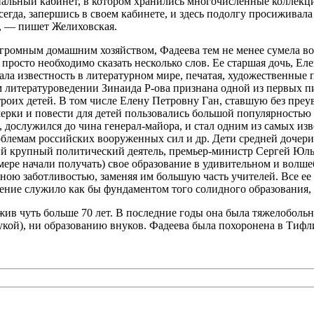
альный кабинет, в котором хранились многочисленные коллекци
гда, запершись в своем кабинете, и здесь подолгу просиживала
, — пишет Желиховская.
 огромным домашним хозяйством, Фадеева тем не менее сумела в
просто необходимо сказать несколько слов. Ее старшая дочь, Ел
евала известность в литературном мире, печатая, художественны
м литературоведении Зинаида Р-ова признана одной из первых 
 троих детей. В том числе Елену Петровну Ган, ставшую без пре
черки и повести для детей пользовались большой популярностью
е, дослужился до чина генерал-майора, и стал одним из самых 
роблемам российских вооруженных сил и др. Дети средней доче
й крупный политический деятель, премьер-министр Сергей Юльев
мере начали получать) свое образование в удивительном и волш
ою заботливостью, заменяя им большую часть учителей. Все ее д
учение служило как бы фундаментом того солидного образования,
жив чуть больше 70 лет. В последние годы она была тяжелобольн
укой), ни образованию внуков. Фадеева была похоронена в Тифли