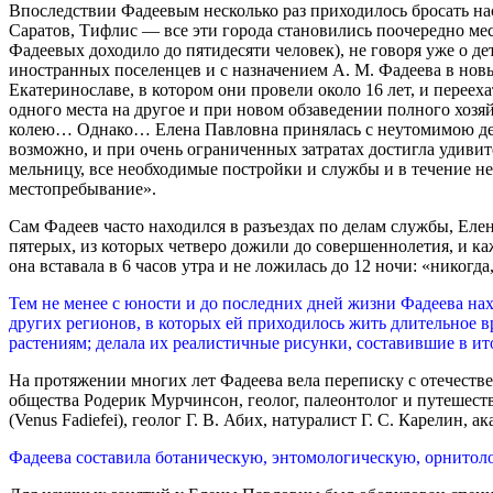
Впоследствии Фадеевым несколько раз приходилось бросать на
Саратов, Тифлис — все эти города становились поочередно мес
Фадеевых доходило до пятидесяти человек), не говоря уже о д
иностранных поселенцев и с назначением А. М. Фадеева в но
Екатеринославе, в котором они провели около 16 лет, и переех
одного места на другое и при новом обзаведении полного хоз
колею… Однако… Елена Павловна принялась с неутомимою деяте
возможно, и при очень ограниченных затратах достигла удивит
мельницу, все необходимые постройки и службы и в течение н
местопребывание».
Сам Фадеев часто находился в разъездах по делам службы, Елен
пятерых, из которых четверо дожили до совершеннолетия, и ка
она вставала в 6 часов утра и не ложилась до 12 ночи: «никог
Тем не менее с юности и до последних дней жизни Фадеева нах
других регионов, в которых ей приходилось жить длительное 
растениям; делала их реалистичные рисунки, составившие в ит
На протяжении многих лет Фадеева вела переписку с отечеств
общества Родерик Мурчинсон, геолог, палеонтолог и путешест
(Venus Fadiefei), геолог Г. В. Абих, натуралист Г. С. Карелин, а
Фадеева составила ботаническую, энтомологическую, орнитол