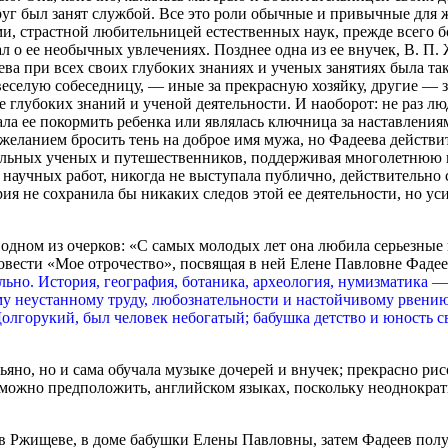
руг был занят службой. Все это роли обычные и привычные для 
 страстной любительницей естественных наук, прежде всего бот
ал о ее необычных увлечениях. Позднее одна из ее внучек, В. П.
ва при всех своих глубоких знаниях и ученых занятиях была так
 веселую собеседницу, — иные за прекрасную хозяйку, другие —
ее глубоких знаний и ученой деятельности. И наоборот: не раз 
ла ее покормить ребенка или являлась ключница за наставлениям
еланием бросить тень на доброе имя мужа, но Фадеева действи
льных ученых и путешественников, поддерживая многолетнюю п
х научных работ, никогда не выступала публично, действительно
я не сохранила бы никаких следов этой ее деятельности, но уси
одном из очерков: «С самых молодых лет она любила серьезные 
повести «Мое отрочество», посвящая в ней Елене Павловне Фаде
ельно. История, география, ботаника, археология, нумизматика —
му неустанному труду, любознательности и настойчивому рвению
Долгорукий, был человек небогатый; бабушка детство и юность 
ьяно, но и сама обучала музыке дочерей и внучек; прекрасно рис
, можно предположить, английском языках, поскольку неоднокр
в Ржищеве, в доме бабушки Елены Павловны, затем Фадеев пол