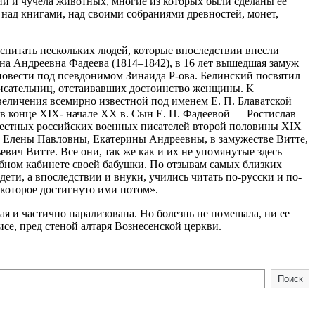
и и чучела животных, многие из которых были сделаны ее
 над книгами, над своими собраниями древностей, монет,
оспитать нескольких людей, которые впоследствии внесли
ена Андреевна Фадеева (1814–1842), в 16 лет вышедшая замуж
е повести под псевдонимом Зинаида Р-ова. Белинский посвятил
писательниц, отстаивавших достоинство женщины. К
увеличения всемирно известной под именем Е. П. Блаватской
 в конце XIX- начале XX в. Сын Е. П. Фадеевой — Ростислав
известных российских военных писателей второй половины XIX
ри Елены Павловны, Екатерины Андреевны, в замужестве Витте,
ич Витте. Все они, так же как и их не упомянутые здесь
ебном кабинете своей бабушки. По отзывам самых близких
ети, а впоследствии и внуки, учились читать по-русски и по-
 которое достигнуто ими потом».
ая и частично парализована. Но болезнь не помешала, ни ее
се, пред стеной алтаря Вознесенской церкви.
Поиск