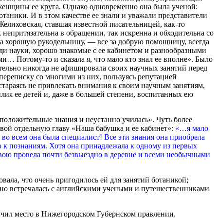
женщины ее круга. Однако одновременно она была ученой:
аники. И в этом качестве ее знали и уважали представители
 Желиховская, ставшая известной писательницей, как-то
 непритязательна в обращении, так искренна и обходительна со
 за хорошую рукодельницу, — все за добрую помощницу, всегда
люди науки, хорошо знакомые с ее кабинетом и разнообразными
и… Потому-то и сказала я, что мало кто знал ее вполне». Было
тельно никогда не афишировала своих научных занятий перед
ереписку со многими из них, пользуясь репутацией
 стараясь не привлекать внимания к своим научным занятиям,
лия ее детей и, даже в большей степени, воспитанных ею
положительные знания и неустанно училась». Чуть более
евой отдельную главу «Наша бабушка и ее кабинет»:
«…я мало
 во всем она была специалист! Все эти знания она приобрела
 к познаниям. Хотя она принадлежала к одному из первых
свою провела почти безвыездно в деревне и всеми необычными
овала, что очень пригодилось ей для занятий ботаникой;
атно встречалась с английскими учеными и путешественниками
учил место в Нижегородском Губернском правлении.