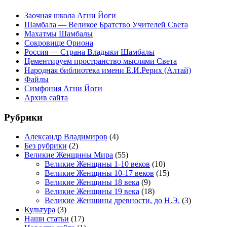
Заочная школа Агни Йоги
Шамбала — Великое Братство Учителей Света
Махатмы Шамбалы
Сокровище Ориона
Россия — Страна Владыки Шамбалы
Цементируем пространство мыслями Света
Народная библиотека имени Е.И.Рерих (Алтай)
Файлы
Симфония Агни Йоги
Архив сайта
Рубрики
Александр Владимиров
(4)
Без рубрики
(2)
Великие Женщины Мира
(55)
Великие Женщины 1-10 веков
(10)
Великие Женщины 10-17 веков
(15)
Великие Женщины 18 века
(9)
Великие Женщины 19 века
(18)
Великие Женщины древности, до Н.Э.
(3)
Культура
(3)
Наши статьи
(17)