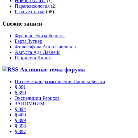
Новости сайта
(1)
Парапсихология
(2)
Разные статьи
(68)
Свежие записи
Френсис Элиза Бернетт
Берта Зутнер
Философова Анна Павловна
Августа Ада Лавлейс
Генриетта Ливитт
Активные темы форума
Поэтические размышления Ларисы Белага
§ 391
§ 390
Экспедиции Рерихов
ЗАПОМНИМ...
§ 394
§ 400
§ 399
§ 398
§ 397