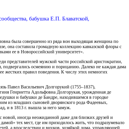
ообщества, бабушка Е.П. Блаватской,
авловна была совершенно из ряда вон выходящая женщина по
казе, она составила громадную коллекцию кавказской флоры с
иками ее в Новороссийский университет».
еди представителей мужской части российской аристократии,
, подвергались осмеянию и порицанию. Далеко не каждая дама
нее жестких правил поведения. К числу этих немногих
нязь Павел Васильевич Долгорукий (1755–1837),
нягиня Генриетта Адольфовна Долгорукая, урожденная де
дедушки и бабушки де Бандре, находившемся в городке
дним из младших сыновей дворянского рода Фадеевых,
, и в 1813 г. вышла за него замуж.
 с новой, иногда неожиданной даже для близких друзей и
дамой» тех мест, где им приходилось жить, что подразумевало
етей, а впоследствии и внуков, хозяйкой дома, управляющей