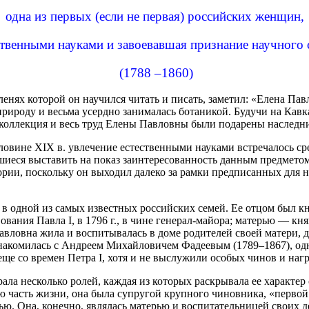
одна из первых (если не первая) российских женщин,
твенными науками и завоевавшая признание научного с
(1788 –1860)
ленях которой он научился читать и писать, заметил: «Елена П
природу и весьма усердно занималась ботаникой. Будучи на Кав
 коллекция и весь труд Елены Павловны были подарены наследн
ловине XIX в. увлечение естественными науками встречалось ср
иеся выставить на показ заинтересованность данным предметом
ории, поскольку он выходил далеко за рамки предписанных для 
 в одной из самых известных российских семей. Ее отцом был к
ования Павла I, в 1796 г., в чине генерал-майора; матерью — к
Павловна жила и воспитывалась в доме родителей своей матери, 
ознакомилась с Андреем Михайловичем Фадеевым (1789–1867), о
 со времен Петра I, хотя и не выслужили особых чинов и наград
ала несколько ролей, каждая из которых раскрывала ее характер
ю часть жизни, она была супругой крупного чиновника, «первой 
ью. Она, конечно, являлась матерью и воспитательницей своих д