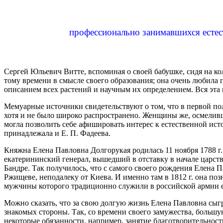
профессионально занимавшихся естес
Сергей Юльевич Витте, вспоминая о своей бабушке, сидя на ко
тому времени в смысле своего образования; она очень любила 
описанием всех растений и научным их определением. Вся эта
Мемуарные источники свидетельствуют о том, что в первой по
хотя и не было широко распространено. Женщины же, осмеливш
могла позволить себе афишировать интерес к естественной ист
принадлежала и Е. П. Фадеева.
Княжна Елена Павловна Долгорукая родилась 11 ноября 1788 г.
екатерининский генерал, вышедший в отставку в начале царств
Бандре. Так получилось, что с самого своего рождения Елена 
Ржищеве, неподалеку от Киева. И именно там в 1812 г. она п
мужчины которого традиционно служили в российской армии еще
Можно сказать, что за свою долгую жизнь Елена Павловна сыгр
знакомых стороны. Так, со времени своего замужества, большу
некоторые обязанности, например, занятие благотворительност