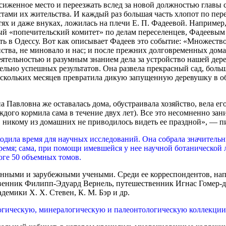
сиженное место и переезжать вслед за новой должностью главы 
тами их жительства. И каждый раз большая часть хлопот по пер
етях и даже внуках, ложилась на плечи Е. П. Фадеевой. Например
вый «попечительский комитет» по делам переселенцев, Фадеевы
ать в Одессу. Вот как описывает Фадеев это событие: «Множеств
яйства, не миновало и нас; и после прежних долговременных до
льностью и разумным знанием дела за устройство нашей дереве
ельно успешных результатов. Она развела прекрасный сад, боль
ескольких месяцев превратила дикую запущенную деревушку в о
а Павловна же оставалась дома, обустраивала хозяйство, вела е
ждого кормила сама в течение двух лет). Все это несомненно з
да, никому из домашних не приводилось видеть ее праздной», — п
одила время для научных исследований. Она собрала значительн
время; сама, при помощи имевшейся у нее научной ботанической
оге 50 объемных томов.
енными и зарубежными учеными. Среди ее корреспондентов, нап
венник Филипп-Эдуард Вернель, путешественник Игнас Гомер-де-
кадемики Х. Х. Стевен, К. М. Бэр и др.
огическую, минералогическую и палеонтологическую коллекции,