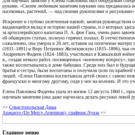
Для научных занятий у Елены Павловны был оборудован специ
руками. «Своим любимым занятиям науками она предавалась все
насекомых, растений, — над своими рукописями и рисунками»
Искренне и глубоко увлеченная наукой, занятая руководством
выдающийся вклад в историю нашей страны, и о которых здесь 
за артиллерийского капитана П. А. фон Гана, очень рано заво
ей обширную статью, полную горячих похвал. В отечественно
сожалению, она умерла в 28 лет, оставив на попечение матери
(1831–1891) и Веру Петровну Желиховскую (1835–1896), чьи о
Андреевич Фадеев (1824–1883), участвовал в Кавказской войн
в., создав немало работ, посвященных «военному вопросу», п
также воспитывались в доме бабушки. Среди них был и будущи
братья и сестры, были воспитаны и получили (или по крайней 
людей, «Елена Павловна воспитывала детей своих с самою нежн
французски и многому другому, сидя у нее на коленях. И это 
Елена Павловна Фадеева ушла из жизни 12 августа 1860 г., про
научным занятиям (она даже научилась делать рисунки левой р
<<
Севастопольская Даша
Аржанто (De Mercy-Argentean), графиня Луиза
>>
Поиск
Главное меню