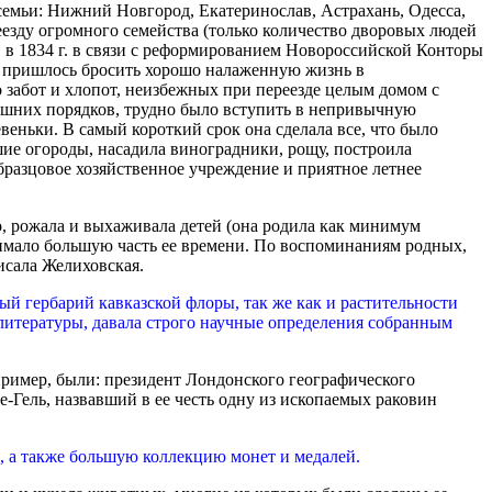
семьи: Нижний Новгород, Екатеринослав, Астрахань, Одесса,
еезду огромного семейства (только количество дворовых людей
, в 1834 г. в связи с реформированием Новороссийской Конторы
м пришлось бросить хорошо налаженную жизнь в
о забот и хлопот, неизбежных при переезде целым домом с
машних порядков, трудно было вступить в непривычную
ньки. В самый короткий срок она сделала все, что было
шие огороды, насадила виноградники, рощу, построила
бразцовое хозяйственное учреждение и приятное летнее
го, рожала и выхаживала детей (она родила как минимум
анимало большую часть ее времени. По воспоминаниям родных,
исала Желиховская.
ый гербарий кавказской флоры, так же как и растительности
 литературы, давала строго научные определения собранным
ример, были: президент Лондонского географического
Гель, назвавший в ее честь одну из ископаемых раковин
 а также большую коллекцию монет и медалей.