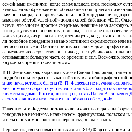
семейными имениями, когда семья владела ими, поскольку суп
великолепно образованной, обладавшей обширными познаниями,
научного мира, в то время как остальной мир даже не подозрев
заметила об этой «двойной» жизни своей бабушки: «Е. П. Фадее
всеми, что многие простые смертные, знавшие ее за ласковую,
готовую услужить и советом, и делом, часто и не подозревали 
коллекциями, открывали в изумлении рты, когда нянька вызыва
ли подобное поведение вызвано истинной скромностью или неж
непосвященными. Охотно принимая в своем доме профессиона
серьезного исследователя, она никогда не публиковала никаки
отнимавшим большую часть ее времени и сил. Возможно, истори
внуков воспрепятствовали этому.
В.П. Желиховская, выросшая в доме Елены Павловны, пишет в 
подробно она же рассказывает об этом в автобиографической 
знаю наук, которых бы она (Е. П. Фадеева) не изучила основат
не с помощью дорогих учителей, а лишь благодаря собственно
княжеских домов России, но отец ее, князь Павел Васильевич 
своими знаниями исключительно обязана себе одной».
Известно, что Фадеева не только великолепно играла на фортеп
говорила на немецком, итальянском, французском, польском и
и вела с ними многолетнюю переписку, знала латынь.
Первый год своей совместной жизни (1813) Фадеевы прожили 