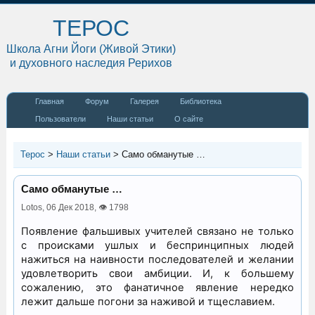
ТЕРОС
Школа Агни Йоги (Живой Этики)
и духовного наследия Рерихов
Главная
Форум
Галерея
Библиотека
Пользователи
Наши статьи
О сайте
Терос
>
Наши статьи
>
Само обманутые …
Само обманутые …
Lotos,
06 Дек 2018
,
👁 1798
Появление фальшивых учителей связано не только
с происками ушлых и беспринципных людей
нажиться на наивности последователей и желании
удовлетворить свои амбиции. И, к большему
сожалению, это фанатичное явление нередко
лежит дальше погони за наживой и тщеславием.