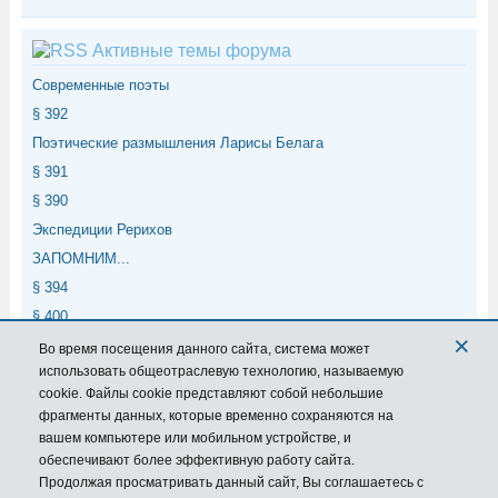
Активные темы форума
Современные поэты
§ 392
Поэтические размышления Ларисы Белага
§ 391
§ 390
Экспедиции Рерихов
ЗАПОМНИМ...
§ 394
§ 400
×
§ 399
Во время посещения данного сайта,
система
может
использовать общеотраслевую технологию, называемую
cookie. Файлы cookie представляют собой небольшие
Мета
фрагменты данных, которые временно сохраняются на
вашем компьютере или мобильном устройстве, и
Войти
обеспечивают более эффективную работу сайта.
Лента записей
Продолжая просматривать данный сайт, Вы соглашаетесь с