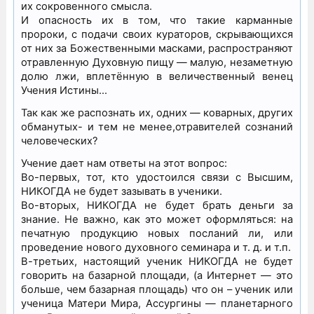
их сокровенного смысла.
И опасность их в том, что такие карманные
пророки, с подачи своих кураторов, скрывающихся
от них за Божественными масками, распространяют
отравленную Духовную пищу — малую, незаметную
долю лжи, вплетённую в величественный венец
Учения Истины…
Так как же распознать их, одних — коварных, других
обманутых- и тем не менее,отравителей сознаний
человеческих?
Учение дает нам ответы на этот вопрос:
Во-первых, тот, кто удостоился связи с Высшим,
НИКОГДА не будет зазывать в ученики.
Во-вторых, НИКОГДА не будет брать деньги за
знание. Не важно, как это может оформляться: на
печатную продукцию новых посланий ли, или
проведение нового духовного семинара и т. д. и т.п.
В-третьих, настоящий ученик НИКОГДА не будет
говорить на базарной площади, (а Интернет — это
больше, чем базарная площадь) что он – ученик или
ученица Матери Мира, Ассургины — планетарного