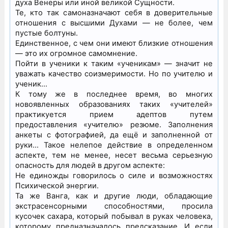
духа Венеры или иной великой Сущности.
Те, кто так самоназначают себя в доверительные
отношения с высшими Духами — не более, чем
пустые болтуны.
Единственное, с чем они имеют близкие отношения
— это их огромное самомнение.
Пойти в ученики к таким «ученикам» — значит не
уважать качество соизмеримости. Но по учителю и
ученик…
К тому же в последнее время, во многих
новоявленных образованиях таких «учителей»
практикуется прием адептов путем
предоставления «учителю» резюме. Заполнения
анкеты с фотографией, да ещё и заполненной от
руки… Такое нелепое действие в определенном
аспекте, тем не менее, несет весьма серьезную
опасность для людей в другом аспекте:
Не единожды говорилось о силе и возможностях
Психической энергии.
Та же Ванга, как и другие люди, обладающие
экстрасенсорными способностями, просила
кусочек сахара, который побывал в руках человека,
которому предназначалось предсказание. И если