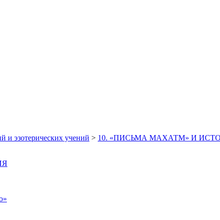
й и эзотерических учений
>
10. «ПИСЬМА МАХАТМ» И ИСТ
ИЯ
о»