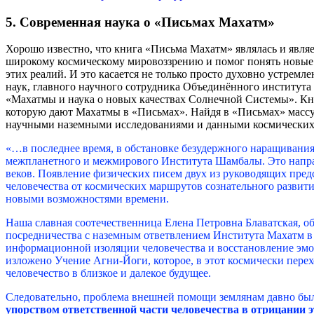
5. Современная наука о «Письмах Махатм»
Хорошо известно, что книга «Письма Махатм» являлась и явл
широкому космическому мировоззрению и помог понять новые к
этих реалий. И это касается не только просто духовно устремл
наук, главного научного сотрудника Объединённого институт
«Махатмы и наука о новых качествах Солнечной Системы». Кни
которую дают Махатмы в «Письмах». Найдя в «Письмах» массу
научными наземными исследованиями и данными космических 
«…в последнее время, в обстановке безудержного наращивания
межпланетного и межмирового Института Шамбалы. Это направл
веков. Появление физических писем двух из руководящих пре
человечества от космических маршрутов сознательного развити
новыми возможностями времени.
Наша славная соотечественница Елена Петровна Блаватская, 
посредничества с наземным ответвлением Института Махатм в
информационной изоляции человечества и восстановление эмо
изложено Учение Агни-Йоги, которое, в этот космически пере
человечество в близкое и далекое будущее.
Следовательно, проблема внешней помощи землянам давно был
упорством ответственной части человечества в отрицании 