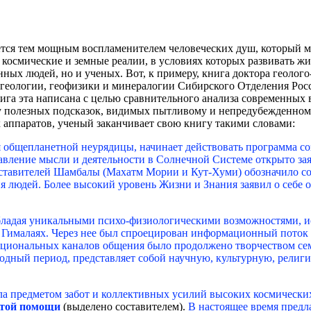
яется тем мощным воспламенителем человеческих душ, который м
осмические и земные реалии, в условиях которых развивать жиз
енных людей, но и ученых. Вот, к примеру, книга доктора геоло
а геологии, геофизики и минералогии Сибирского Отделения Ро
га эта написана с целью сравнительного анализа современных 
 полезных подсказок, видимых пытливому и непредубежденному
аппаратов, ученый заканчивает свою книгу такими словами:
 общепланетной неурядицы, начинает действовать программа со
ение мысли и деятельности в Солнечной Системе открыто заяви
дставителей Шамбалы (Махатм Мории и Кут-Хуми) обозначило со
я людей. Более высокий уровень Жизни и Знания заявил о себе о
обладая уникальными психо-физиологическими возможностями, и
 Гималаях. Через нее был спроецирован информационный поток 
циональных каналов общения было продолжено творчеством сем
ходный период, представляет собой научную, культурную, религ
а предметом забот и коллективных усилий высоких космически
этой помощи
(выделено составителем).
В настоящее время предл