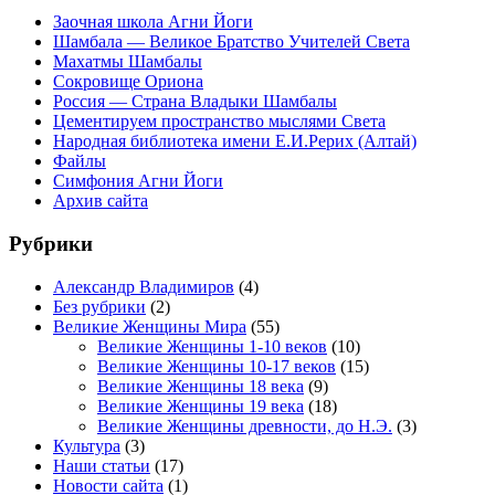
Заочная школа Агни Йоги
Шамбала — Великое Братство Учителей Света
Махатмы Шамбалы
Сокровище Ориона
Россия — Страна Владыки Шамбалы
Цементируем пространство мыслями Света
Народная библиотека имени Е.И.Рерих (Алтай)
Файлы
Симфония Агни Йоги
Архив сайта
Рубрики
Александр Владимиров
(4)
Без рубрики
(2)
Великие Женщины Мира
(55)
Великие Женщины 1-10 веков
(10)
Великие Женщины 10-17 веков
(15)
Великие Женщины 18 века
(9)
Великие Женщины 19 века
(18)
Великие Женщины древности, до Н.Э.
(3)
Культура
(3)
Наши статьи
(17)
Новости сайта
(1)