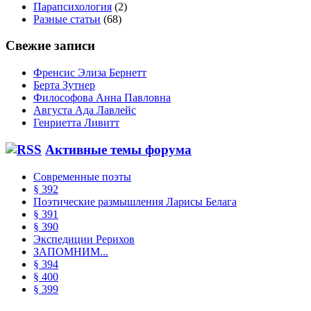
Парапсихология
(2)
Разные статьи
(68)
Свежие записи
Френсис Элиза Бернетт
Берта Зутнер
Философова Анна Павловна
Августа Ада Лавлейс
Генриетта Ливитт
Активные темы форума
Современные поэты
§ 392
Поэтические размышления Ларисы Белага
§ 391
§ 390
Экспедиции Рерихов
ЗАПОМНИМ...
§ 394
§ 400
§ 399