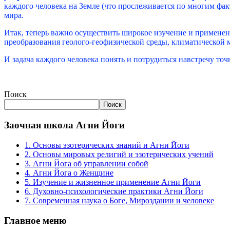
каждого человека на Земле (что прослеживается по многим фа
мира.
Итак, теперь важно осуществить широкое изучение и применен
преобразования геолого-геофизической среды, климатической
И задача каждого человека понять и потрудиться навстречу 
Поиск
Поиск
Заочная школа Агни Йоги
1. Основы эзотерических знаний и Агни Йоги
2. Основы мировых религий и эзотерических учений
3. Агни Йога об управлении собой
4. Агни Йога о Женщине
5. Изучение и жизненное применение Агни Йоги
6. Духовно-психологические практики Агни Йоги
7. Современная наука о Боге, Мироздании и человеке
Главное меню