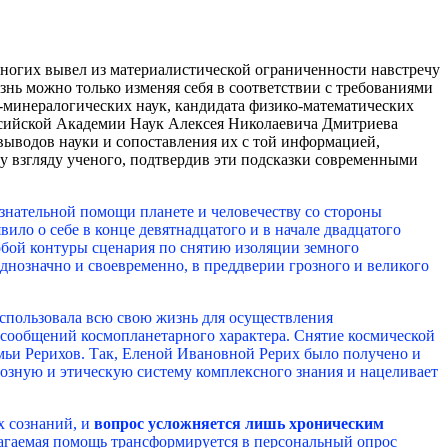
ногих вывел из материалистической ограниченности навстречу
нь можно только изменяя себя в соответствии с требованиями
го-минералогических наук, кандидата физико-математических
ссийской Академии Наук Алексея Николаевича Дмитриева
выводов науки и сопоставления их с той информацией,
 взгляду ученого, подтвердив эти подсказки современными
знательной помощи планете и человечеству со стороны
ло о себе в конце девятнадцатого и в начале двадцатого
бой контуры сценария по снятию изоляции земного
днозначно и своевременно, в преддверии грозного и великого
спользовала всю свою жизнь для осуществления
сообщений космопланетарного характера. Снятие космической
ьи Рерихов. Так, Еленой Ивановной Рерих было получено и
иозную и этическую систему комплексного знания и нацеливает
х сознаний, и
вопрос усложняется лишь хроническим
агаемая помощь трансформируется в персональный опрос