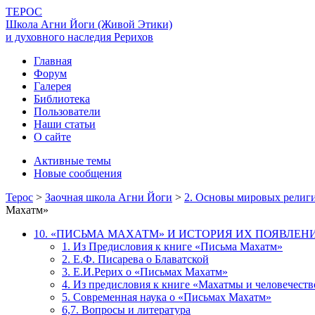
ТЕРОС
Школа Агни Йоги (Живой Этики)
и духовного наследия Рерихов
Главная
Форум
Галерея
Библиотека
Пользователи
Наши статьи
О сайте
Активные темы
Новые сообщения
Терос
>
Заочная школа Агни Йоги
>
2. Основы мировых религи
Махатм»
10. «ПИСЬМА МАХАТМ» И ИСТОРИЯ ИХ ПОЯВЛЕН
1. Из Предисловия к книге «Письма Махатм»
2. Е.Ф. Писарева о Блаватской
3. Е.И.Рерих о «Письмах Махатм»
4. Из предисловия к книге «Махатмы и человечеств
5. Современная наука о «Письмах Махатм»
6,7. Вопросы и литература