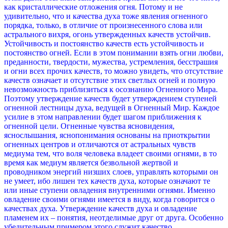
как кристаллические отложения огня. Потому и не
удивительно, что и качества духа тоже явления огненного
порядка, только, в отличие от произнесенного слова или
астрального вихря, огонь утвержденных качеств устойчив.
Устойчивость и постоянство качеств есть устойчивость и
постоянство огней. Если в этом понимании взять огни любви,
преданности, твердости, мужества, устремления, бесстрашия
и огни всех прочих качеств, то можно увидеть, что отсутствие
качеств означает и отсутствие этих светлых огней и полную
невозможность приблизиться к осознанию Огненного Мира.
Поэтому утверждение качеств будет утверждением ступеней
огненной лестницы духа, ведущей в Огненный Мир. Каждое
усилие в этом направлении будет шагом приближения к
огненной цели. Огненные чувства ясновидения,
яснослышания, яснопонимания основаны на приоткрытии
огненных центров и отличаются от астральных чувств
медиума тем, что воля человека владеет своими огнями, в то
время как медиум является безвольной жертвой и
проводником энергий низших слоев, управлять которыми он
не умеет, ибо лишен тех качеств духа, которые означают те
или иные ступени овладения внутренними огнями. Именно
овладение своими огнями имеется в виду, когда говорится о
качествах духа. Утверждение качеств духа и овладение
пламенем их – понятия, неотделимые друг от друга. Особенно
убедительным примером этого служит качество