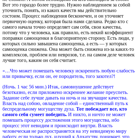
Вот это гораздо более трудно. Нужно наблюдением за собой
уточнить, понять, из каких качеств мы действительно
состоим. Процесс наблюдения бесконечен, и он уточняет
первичную оценку, которая была нами сделана. Редко кто с
самого начала точно определяет сам себя, свои качества,
потому что у человека, как правило, есть некий коэффициент
поправки самооценки в благоприятную сторону. Есть люди, у
которых сильно завышена самооценка, а есть — у которых
самооценка снижена. Она может быть снижена из-за каких-то
комплексов, проблем или неврозов, т.е. на самом деле человек
лучше того, каким он себя считает.
«…Что может помешать человеку искоренить любую слабость
или привычку, если он, ее породитель, того захотел?!
(Ночь. 1 час 56 мин.) Итак, самовнушение действует
безотказно, если приложено искреннее желание преуспеть.
Задание себе лучше давать на ночь и на звучащие качества.
Власть над собою, овладение собой – единственный путь к
беспредельному могуществу духа.
Тот побеждает все, кто
самого себя сумеет победить.
И никто, и ничто не может
помешать процессу достижения этого могущества, ибо
процесс этот невидим и происходит внутри. Власть
человеческая не распространяется на эту невидимую миру
работу, если только дух, идущий к Архатству, понимает, что