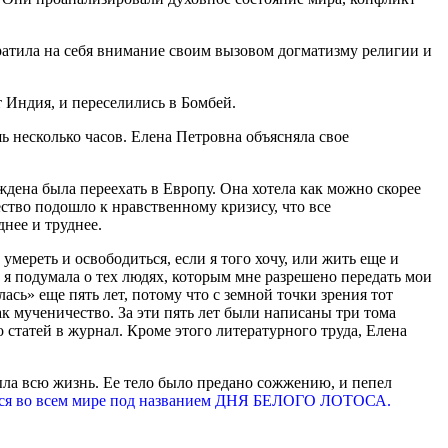
ратила на себя внимание своим вызовом догматизму религии и
 Индия, и переселились в Бомбей.
ь несколько часов. Елена Петровна объясняла свое
дена была переехать в Европу. Она хотела как можно скорее
ество подошло к нравственному кризису, что все
днее и труднее.
ереть и освободиться, если я того хочу, или жить еще и
 я подумала о тех людях, которым мне разрешено передать мои
сь» еще пять лет, потому что с земной точки зрения тот
ак мученичество. За эти пять лет были написаны три тома
статей в журнал. Кроме этого литературного труда, Елена
была всю жизнь. Ее тело было предано сожжению, и пепел
ется во всем мире под названием ДНЯ БЕЛОГО ЛОТОСА.