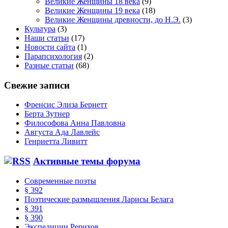
Великие Женщины 18 века
(9)
Великие Женщины 19 века
(18)
Великие Женщины древности, до Н.Э.
(3)
Культура
(3)
Наши статьи
(17)
Новости сайта
(1)
Парапсихология
(2)
Разные статьи
(68)
Свежие записи
Френсис Элиза Бернетт
Берта Зутнер
Философова Анна Павловна
Августа Ада Лавлейс
Генриетта Ливитт
Активные темы форума
Современные поэты
§ 392
Поэтические размышления Ларисы Белага
§ 391
§ 390
Экспедиции Рерихов