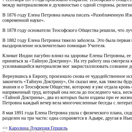
между материализмом и духовностью с одной стороны, религие
В 1876 году Елена Петровна начала писать «Разоблаченную Изи
современной науке».
В 1878 году основатели Теософского Общества решили, что лу
В 1882 году Елена Петровна тяжело заболела. Это была первая 
выздоровление исключительно помощью Учителя.
Климат Индии пагубно влиял на здоровье Елены Петровны, ее 
приняться за «Тайную Доктрину». На эту работу она смотрела к
усиливавшийся материализм мог закристаллизовать сознание до 
Вернувшись в Европу, произошло снова ее чудодейственное исц
закончить «Тайную Доктрину», Он сказал мне, как тяжелы буду
знания и о Теософском Обществе, которому я уже отдала кровь 
напряженный труд, который она несла до последнего часа, несм
«Тайной Доктрины», два из которых были изданы при ее жизни
Петровна каждый вечер вела многочисленные беседы с литера
8 мая 1891 года Елена Петровна ушла с физического плана, си
разделен на три части: одна сохраняется в Адьяре, другая в Нь
<<
Каролина Лукреция Гершель