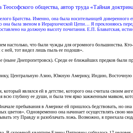
 Теософского общества, автор труда «Тайная доктрина
Белого Братства. Именно, она была носительницей доверенного
бо она была звеном в Иерархической Цепи… Я преклоняюсь пер
поставлено на должную высоту почитания. Е.П. Блаватская, исти
 настолько, что были чужды для огромного большинства. Кто-то
 с ней, тот видел лишь пыль ее подошв».
аве (ныне Днепропетровск). Среди ее ближайших предков были 
 Африку, Центральную Азию, Южную Америку, Индию, Восточную 
, который являлся ей в детстве, которого она считала своим анг
ая всю глубину ее души, и была тем ярко зажженным маяком, ко
начале пребывания в Америке ей пришлось бедствовать, но она «
нных цветов». Одновременно она начинает осуществлять свою мис
вать эту Правду и разоблачать ложь. Возможно, я приехала сю
ва. В скромной квартире Елены Петровны собралось 17 человек