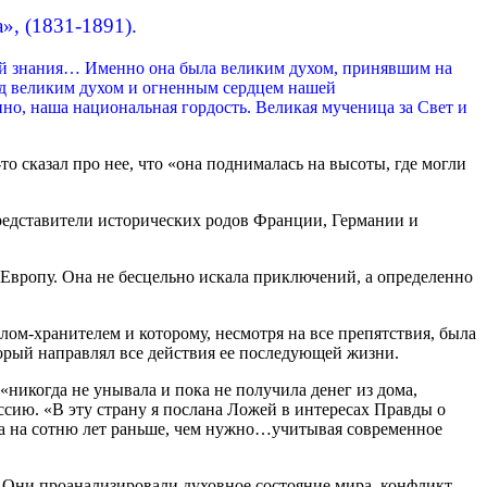
», (1831-1891).
 ей знания… Именно она была великим духом, принявшим на
ед великим духом и огненным сердцем нашей
нно, наша национальная гордость. Великая мученица за Свет и
 сказал про нее, что «она поднималась на высоты, где могли
представители исторических родов Франции, Германии и
Европу. Она не бесцельно искала приключений, а определенно
елом-хранителем и которому, несмотря на все препятствия, была
торый направлял все действия ее последующей жизни.
никогда не унывала и пока не получила денег из дома,
сию. «В эту страну я послана Ложей в интересах Правды о
да на сотню лет раньше, чем нужно…учитывая современное
. Они проанализировали духовное состояние мира, конфликт