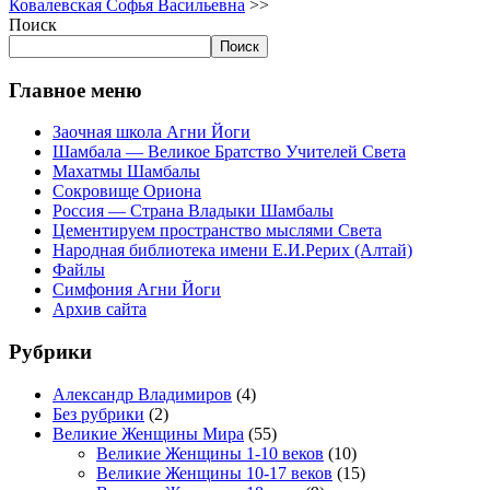
Ковалевская Софья Васильевна
>>
Поиск
Поиск
Главное меню
Заочная школа Агни Йоги
Шамбала — Великое Братство Учителей Света
Махатмы Шамбалы
Сокровище Ориона
Россия — Страна Владыки Шамбалы
Цементируем пространство мыслями Света
Народная библиотека имени Е.И.Рерих (Алтай)
Файлы
Симфония Агни Йоги
Архив сайта
Рубрики
Александр Владимиров
(4)
Без рубрики
(2)
Великие Женщины Мира
(55)
Великие Женщины 1-10 веков
(10)
Великие Женщины 10-17 веков
(15)