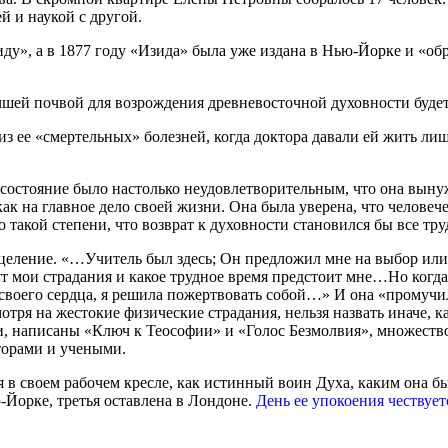
й и наукой с другой.
ду», а в 1877 году «Изида» была уже издана в Нью-Йорке и «об
чшей почвой для возрождения древневосточной духовности будет
из ее «смертельных» болезней, когда доктора давали ей жить лиш
состояние было настолько неудовлетворительным, что она вынуж
ак на главное дело своей жизни. Она была уверена, что человеч
такой степени, что возврат к духовности становился бы все тру
еление. «…Учитель был здесь; Он предложил мне на выбор или ум
т мои страдания и какое трудное время предстоит мне…Но когда
своего сердца, я решила пожертвовать собой…» И она «промучила
отря на жестокие физические страдания, нельзя назвать иначе, к
, написаны «Ключ к Теософии» и «Голос Безмолвия», множество 
торами и учеными.
дя в своем рабочем кресле, как истинный воин Духа, каким она 
ю-Йорке, третья оставлена в Лондоне.
День ее упокоения честву