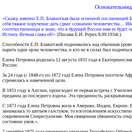
Основательница
«Скажу, именно Е.П. Блаватская была огненной посланницей 
себя тяжкое поручение дать сдвиг сознанию человечества… И
соотечественницы и знаю, что в будущей России имя ее будет 
Истину. Вечная слава ей!»
(Письма Е.И. Рерих 8.09.1934г.)
Способности Е.П. Блаватской поднимались над обычным уровнем
парить одни орлы человечества, и кто не в силах был подняться
Елена Петровна родилась 12 августа 1831 года в Екатериносл
России.
За 24 года (с 1848-го по 1872 год) Елена Петровна посетила
стремилась к намеченной цели.
В 1851 году в Англии, происходит ее первая встреча с Учителем
преданна до последнего вздоха. Эта преданность, раскрывающ
С 1873 года Елена Петровна жила в Америке, Индии, Европе. В
занималась то шитьем галстуков, то изготовлением искусстве
современном Спиритуализме. Моя священная обязанность откры
состояние умов.».
7 сентября 1875 года произошло открытие Теософского Общест