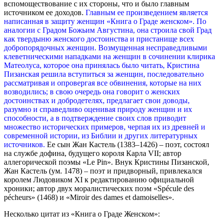
вспомоществование с их стороны, что и было главным
источником ее доходов.
Главным ее произведением является
написанная в защиту женщин «Книга о Граде женском». По
аналогии с Градом Божьим Августина, она строила свой Град
как твердыню женского достоинства и пристанище всех
добропорядочных женщин. Возмущенная несправедливыми
клеветническими нападками на женщин в сочинении клирика
Матеолуса, которое она принялась было читать, Кристина
Пизанская решила вступиться за женщин, последовательно
рассматривая и опровергая все обвинения, которые на них
возводились; в свою очередь она говорит о женских
достоинствах и добродетелях, предлагает свои доводы,
разумно и справедливо оценивая природу женщин и их
способности, а в подтверждение своих слов приводит
множество исторических примеров, черпая их из древней и
современной истории, из Библии и других литературных
источников.
Ее сын Жан Кастель (1383–1426) – поэт, состоял
на службе дофина, будущего короля Карла VII; автор
аллегорической поэмы «Le Pin». Внук Кристины Пизанской,
Жан Кастель (ум. 1478) – поэт и придворный, привлекался
королем Людовиком XI к редактированию официальной
хроники; автор двух моралистических поэм «Spécule des
pécheurs» (1468) и «Miroir des dames et damoiselles».
Несколько цитат из «Книга о Граде Женском»: