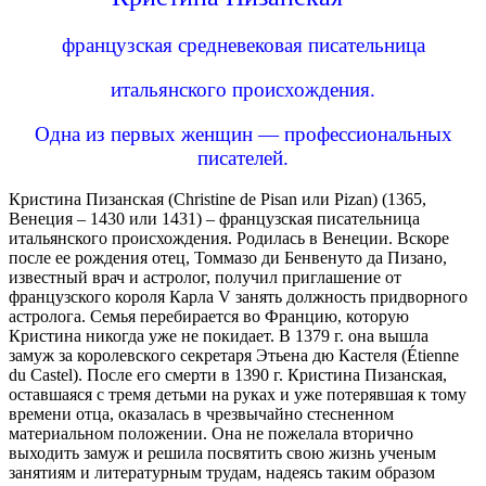
французская средневековая писательница
итальянского происхождения.
Одна из первых женщин — профессиональных
писателей.
Кристина Пизанская (Christine de Pisan или Pizan) (1365,
Венеция – 1430 или 1431) – французская писательница
итальянского происхождения. Родилась в Венеции. Вскоре
после ее рождения отец, Томмазо ди Бенвенуто да Пизано,
известный врач и астролог, получил приглашение от
французского короля Карла V занять должность придворного
астролога. Семья перебирается во Францию, которую
Кристина никогда уже не покидает. В 1379 г. она вышла
замуж за королевского секретаря Этьена дю Кастеля (Étienne
du Castel). После его смерти в 1390 г. Кристина Пизанская,
оставшаяся с тремя детьми на руках и уже потерявшая к тому
времени отца, оказалась в чрезвычайно стесненном
материальном положении. Она не пожелала вторично
выходить замуж и решила посвятить свою жизнь ученым
занятиям и литературным трудам, надеясь таким образом