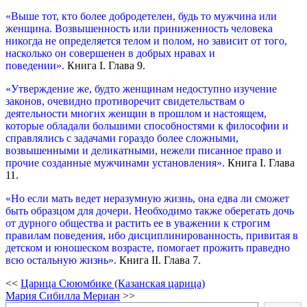
«Выше тот, кто более добродетелен, будь то мужчина или
женщина. Возвышенность или приниженность человека
никогда не определяется телом и полом, но зависит от того,
насколько он совершенен в добрых нравах и
поведении».
Книга I. Глава 9.
«Утверждение же, будто женщинам недоступно изучение
законов, очевидно противоречит свидетельствам о
деятельности многих женщин в прошлом и настоящем,
которые обладали большими способностями к философии и
справлялись с задачами гораздо более сложными,
возвышенными и деликатными, нежели писанное право и
прочие созданные мужчинами установления».
Книга I. Глава
11.
«Но если мать ведет неразумную жизнь, она едва ли сможет
быть образцом для дочери. Необходимо также оберегать дочь
от дурного общества и растить ее в уважении к строгим
правилам поведения, ибо дисциплинированность, привитая в
детском и юношеском возрасте, помогает прожить праведно
всю остальную жизнь».
Книга II. Глава 7.
<<
Царица Сююмбике (Казанская царица)
Мария Сибилла Мериан
>>