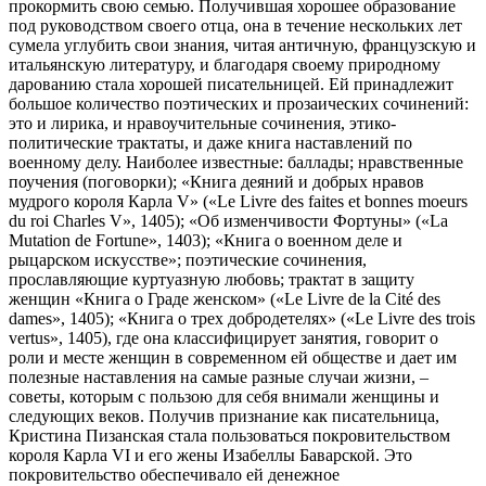
прокормить свою семью. Получившая хорошее образование
под руководством своего отца, она в течение нескольких лет
сумела углубить свои знания, читая античную, французскую и
итальянскую литературу, и благодаря своему природному
дарованию стала хорошей писательницей. Ей принадлежит
большое количество поэтических и прозаических сочинений:
это и лирика, и нравоучительные сочинения, этико-
политические трактаты, и даже книга наставлений по
военному делу. Наиболее известные: баллады; нравственные
поучения (поговорки); «Книга деяний и добрых нравов
мудрого короля Карла V» («Le Livre des faites et bonnes moeurs
du roi Charles V», 1405); «Об изменчивости Фортуны» («La
Mutation de Fortune», 1403); «Книга о военном деле и
рыцарском искусстве»; поэтические сочинения,
прославляющие куртуазную любовь; трактат в защиту
женщин «Книга о Граде женском» («Le Livre de la Cité des
dames», 1405); «Книга о трех добродетелях» («Le Livre des trois
vertus», 1405), где она классифицирует занятия, говорит о
роли и месте женщин в современном ей обществе и дает им
полезные наставления на самые разные случаи жизни, –
советы, которым с пользою для себя внимали женщины и
следующих веков. Получив признание как писательница,
Кристина Пизанская стала пользоваться покровительством
короля Карла VI и его жены Изабеллы Баварской. Это
покровительство обеспечивало ей денежное