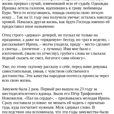
жизнь прервал случай, изменивший всю её судьбу. Однажды
Иришка летела галопом, вцепившись в гриву любимицы
Бури. Чего-то испугавшись, лошадь скинула свою легкую
ношу… Так на 11 году она получила увечье: осталась навсегда
хромой. Началась другая жизнь, как будто Господь именно ей
предоставил иное назначение.
Отец строго «держал» дочерей, не пускал не только на
праздники, а даже на «прядимую» беседу, но «раз в неделю, –
рассказывает Ирина, – молча уходила, приду – место сделают
у свитца… (почетное – у лучины). Имя мне было с
изоточиной, (звали по отчеству), грубого слова не слыхала:
бедный сказать не смел, богатого сама обожгу».
Уже, по этому скупому рассказу о себе, перед нами девушка
самостоятельная, умная, с чувством собственного
достоинства. Эти качества народная поэтесса пронесла через
всю свою жизнь.
Замужем была 2 раза. Первый раз вышла на 23 году за
шестидесятилетнего вдовца. Звали его Пётр Трифонович
Новожилов. «Пал на сердце», – признавалась молодая Ирина.
Сразу поставила условие: не мешать ей ходить с причатью
туда, куда посчитает нужным. Муж сдержал слово. В
последствии она вспоминала, что эти годы замужества были