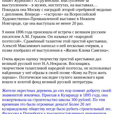
пишет журналист А.Грузинский. Выступление за
выступлением – в музеях, институтах, на выставках…
Покидала она Москву с наградой: второй серебряной медалью
с дипломом. Впереди – «гастроли» на Всероссийской
Художественно-Промышленной выставке в Нижнем
Новгороде, где она выступала не менее 20 раз.
9 июня 1896 года произошла её встреча с великим русским
писателем А.М. Горьким. Он называл её «народной
поэтессой». Сражённый талантом этой простой крестьянки,
Алексей Максимович написал о ней несколько очерков, а
позже изобразил её выступления в «Жизни Клима Самгина».
Очень яркую оценку творчеству простой крестьянки дал
великий русский поэт Н.А.Некрасов. Восхищаясь
творчеством талантливой народной поэтессы, он использовал
найденные у неё образы в своей поэме «Кому на Руси жить
хорошо». Поэтическое наследие глухого заонежского края
вошло в золотой фонд великой русской литературы.
Жители окрестных деревень до сих пор помнят доброту своей
знаменитой землячки. Приехав в Кузаранду в 1895 году, она
пожертвовала на строительство школы 300 рублей. По тем
временам это были огромные деньги! Более 20 лет
кузарандскому обществу негде было рубить строительный лес.
Федосова в Петербурге у высокопоставленных чиновников