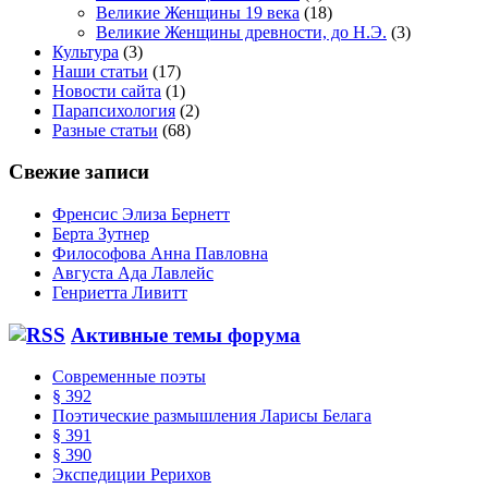
Великие Женщины 19 века
(18)
Великие Женщины древности, до Н.Э.
(3)
Культура
(3)
Наши статьи
(17)
Новости сайта
(1)
Парапсихология
(2)
Разные статьи
(68)
Свежие записи
Френсис Элиза Бернетт
Берта Зутнер
Философова Анна Павловна
Августа Ада Лавлейс
Генриетта Ливитт
Активные темы форума
Современные поэты
§ 392
Поэтические размышления Ларисы Белага
§ 391
§ 390
Экспедиции Рерихов