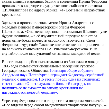
сказительница народных былин и вопленица Ирина Федосова
проживает в квартире государственного тайного советника
Т.И.Филиппова по адресу Мойка, 74» Вот вам и неграмотная
крестьянка!
Здесь-то и произошло знакомство Ирины Андреевны с
молодым певцом Императорской оперы Федором
Шаляпиным. «Она меня поразила, – вспоминал Шаляпин, уже
будучи великим, – в её изумительной передаче мне стала
понятна глубокая прелесть народного творчества. Сама
Федосова – чудесна!» Такое же впечатление она произвела и
на великого композитора Н.А. Римского-Корсакова. И не
случайно после выступлений он записал мелодии её песен.
В честь выдающейся сказительницы из Заонежья в январе
1895 года созываются специальные заседания Русского
Географического Общества.
10 января общее собрание
Академии наук Петербурга награждает Федосову серебряной
медалью с дипломом. По этому поводу одна из столичных
газет писала: «Она заслуживает большей награды, но
получить её не сможет: по закону, крестьянки не
награждаются золотой медалью».
Через год Федосова своим творчеством потрясла москвичей.
«Все видели перед собой выдающуюся творческую натуру», –