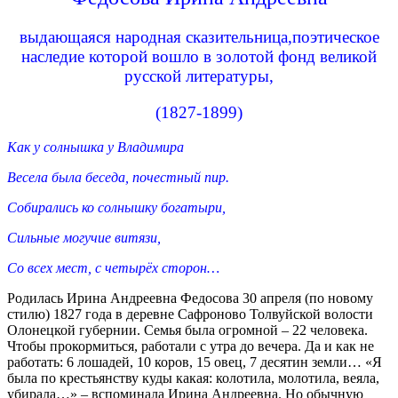
выдающаяся народная сказительница,поэтическое
наследие которой вошло в золотой фонд великой
русской литературы,
(1827-1899)
Как у солнышка у Владимира
Весела была беседа, почестный пир.
Собирались ко солнышку богатыри,
Сильные могучие витязи,
Со всех мест, с четырёх сторон…
Родилась Ирина Андреевна Федосова 30 апреля (по новому
стилю) 1827 года в деревне Сафроново Толвуйской волости
Олонецкой губернии. Семья была огромной – 22 человека.
Чтобы прокормиться, работали с утра до вечера. Да и как не
работать: 6 лошадей, 10 коров, 15 овец, 7 десятин земли… «Я
была по крестьянству куды какая: колотила, молотила, веяла,
убирала…» – вспоминала Ирина Андреевна. Но обычную