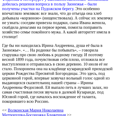
добилась решения вопроса в пользу Заонежья – были
получены участки на Пудожском берегу.
Это особенно
впечатляло земляков: все знали, что до отъезда она хлеб
добывала «корзиною» (нищенствовала). А сейчас их землячку
не узнать: соседям привезла подарки, сына Ивана женила,
снабдила деньгами на первое время, помогла поправить
хозяйство семье покойного мужа. А какой авторитет имела в
столице!
Где бы ни находилась Ирина Андреевна, душа её была в
Заонежье». «… На родинке бы побывать», – говорила
старушка про свою любовь к родному гнезду. И поэтому
весной 1899 года, почувствовав себя плохо, отложила все
выступления и отправилась в свою деревню. 10 июля её не
стало. Похоронена она на кладбище кузарандской приходской
церкви Рождества Пресвятой Богородицы. Это здесь, под
церковной горой, впервые зазвучал вольный голос одной из
выдающихся сказительниц нашей страны – Ирины
Андреевны Федосовой. Ей выпало петь в лучших залах, но
самая счастливая песня звучала в далекой Кузаранде, под
Юсовой горой, где началось восхождение её таланта,
покорившего всю Россию.
<<
Волконская Мария Николаевна
Матронушка-Босоножка Блаженная
>>