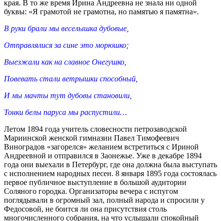
края. В то же время Ирина Андреевна не знала ни одной
буквы: «Я грамотой не грамотна, но памятью я памятна».
В руки брали мы веселышка дубовые,
Отправлялися за сине это морюшко;
Выезжали как на славное Онегушко,
Повевать стали ветрышки способный,
И мы мачты тут дубовы становили,
Тонки белы паруса мы распустили…
Летом 1894 года учитель словесности петрозаводской
Мариинской женской гимназии Павел Тимофеевич
Виноградов «загорелся» желанием встретиться с Ириной
Андреевной и отправился в Заонежье. Уже в декабре 1894
года они выехали в Петербург, где она должна была выступать
с исполнением народных песен. 8 января 1895 года состоялась
первое публичное выступление в большой аудитории
Соляного городка. Организаторы вечера с испугом
поглядывали в огромный зал, полный народа и спросили у
Федосовой, не боится ли она присутствия столь
многочисленного собрания, на что услышали спокойный