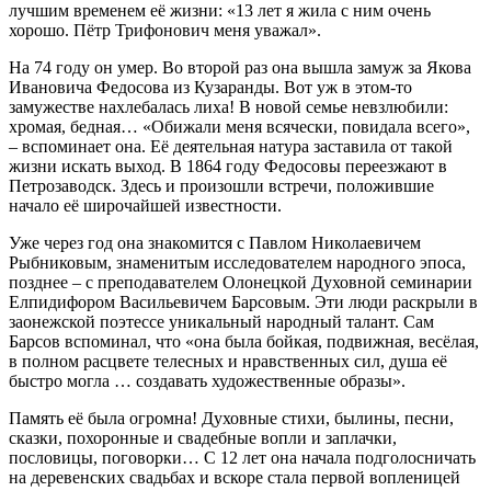
лучшим временем её жизни: «13 лет я жила с ним очень
хорошо. Пётр Трифонович меня уважал».
На 74 году он умер. Во второй раз она вышла замуж за Якова
Ивановича Федосова из Кузаранды. Вот уж в этом-то
замужестве нахлебалась лиха! В новой семье невзлюбили:
хромая, бедная… «Обижали меня всячески, повидала всего»,
– вспоминает она. Её деятельная натура заставила от такой
жизни искать выход. В 1864 году Федосовы переезжают в
Петрозаводск. Здесь и произошли встречи, положившие
начало её широчайшей известности.
Уже через год она знакомится с Павлом Николаевичем
Рыбниковым, знаменитым исследователем народного эпоса,
позднее – с преподавателем Олонецкой Духовной семинарии
Елпидифором Васильевичем Барсовым. Эти люди раскрыли в
заонежской поэтессе уникальный народный талант. Сам
Барсов вспоминал, что «она была бойкая, подвижная, весёлая,
в полном расцвете телесных и нравственных сил, душа её
быстро могла … создавать художественные образы».
Память её была огромна! Духовные стихи, былины, песни,
сказки, похоронные и свадебные вопли и заплачки,
пословицы, поговорки… С 12 лет она начала подголосничать
на деревенских свадьбах и вскоре стала первой вопленицей