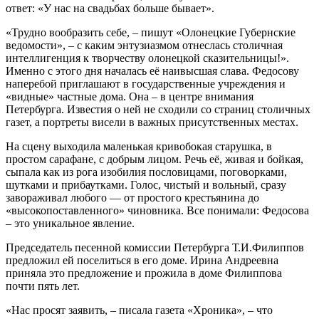
ответ: «У нас на свадьбах больше бывает».
«Трудно вообразить себе, – пишут «Олонецкие Губернские
ведомости», – с каким энтузиазмом отнеслась столичная
интеллигенция к творчеству олонецкой сказительницы!».
Именно с этого дня началась её наивысшая слава. Федосову
наперебой приглашают в государственные учреждения и
«видные» частные дома. Она – в центре внимания
Петербурга. Известия о ней не сходили со страниц столичных
газет, а портреты висели в важных присутственных местах.
На сцену выходила маленькая кривобокая старушка, в
простом сарафане, с добрым лицом. Речь её, живая и бойкая,
сыпала как из рога изобилия пословицами, поговорками,
шутками и прибаутками. Голос, чистый и вольный, сразу
завораживал любого — от простого крестьянина до
«высокопоставленного» чиновника. Все понимали: Федосова
– это уникальное явление.
Председатель песенной комиссии Петербурга Т.И.Филиппов
предложил ей поселиться в его доме. Ирина Андреевна
приняла это предложение и прожила в доме Филиппова
почти пять лет.
«Нас просят заявить, – писала газета «Хроника», – что