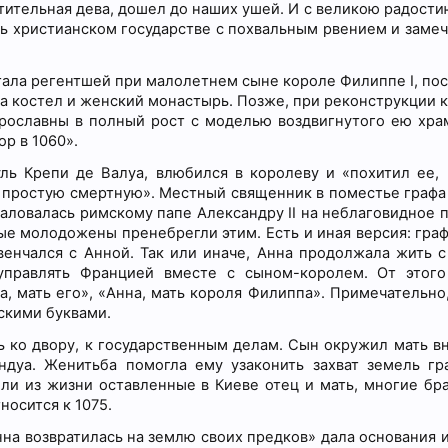
тительная дева, дошел до наших ушей. И с великою радост
нь христианском государстве с похвальным рвением и заме
 стала регентшей при малолетнем сыне короле Филиппе I, по
а костел и женский монастырь. Позже, при реконструкции к
ославны в полный рост с моделью воздвигнутого ею храм
ор в 1060».
ль Крепи де Валуа, влюбился в королеву и «похитил ее, 
ак простую смертную». Местный священник в поместье графа
жаловалась римскому папе Александру II на неблаговидное 
ые молодожены пренебрегли этим. Есть и иная версия: граф
венчался с Анной. Так или иначе, Анна продолжала жить с
правлять Францией вместе с сыном-королем. От этого
, мать его», «Анна, мать короля Филиппа». Примечательно,
скими буквами.
ь ко двору, к государственным делам. Сын окружил мать в
уа. Женитьба помогла ему узаконить захват земель гр
и из жизни оставленные в Киеве отец и мать, многие бра
носится к 1075.
нна возвратилась на землю своих предков» дала основания 