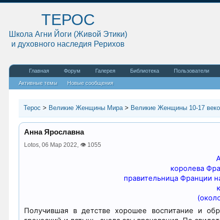
ТЕРОС
Школа Агни Йоги (Живой Этики)
и духовного наследия Рерихов
Главная
Форум
Галерея
Библиотека
Пользователи
Активные темы
Новые сообщения
Терос
>
Великие Женщины Мира
>
Великие Женщины 10-17 век
Анна Ярославна
Lotos,
06 Мар 2022
,
👁 1055
королева Фра
правительница Франции на
(около
Получившая в детстве хорошее воспитание и обр