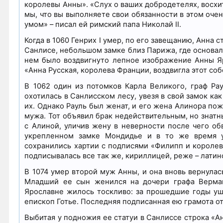
королевы Анны». «Слух о ваших добродетелях, восхи
мы, что вы выполняете свои обязанности в этом оче
умом» – писал ей римский папа Николай II.
Когда в 1060 Генрих I умер, по его завещанию, Анна
Санлисе, небольшом замке близ Парижа, где основал
нем было воздвигнуто лепное изображение Анны Яр
«Анна Русская, королева Франции, воздвигла этот соб
В 1062 один из потомков Карла Великого, граф Рау
охотилась в Санлисском лесу, увезя в свой замок к
их. Однако Рауль был женат, и его жена Алинора по
мужа. Тот объявил брак недействительным, но знатн
с Алиной, уличив жену в неверности после чего об
укрепленном замке Мондидье и в то же время у
сохранились хартии с подписями «Филипп и королева
подписывалась все так же, кириллицей, реже – латин
В 1074 умер второй муж Анны, и она вновь вернулас
Младший ее сын женился на дочери графа Верманд
Ярославне жилось тоскливо: за прошедшие годы ушл
епископ Готье. Последняя подписанная ею грамота от
Выбитая у подножия ее статуи в Санлиссе строка «А