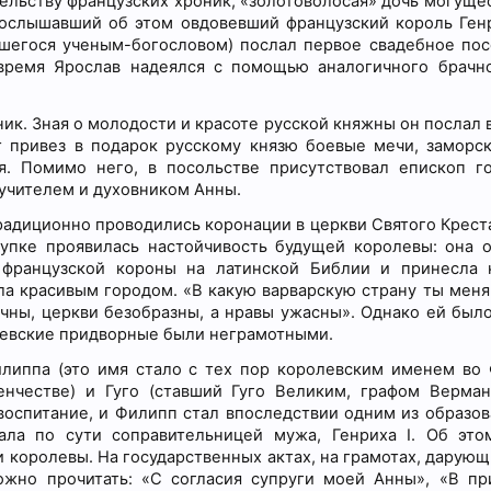
етельству французских хроник, «золотоволосая» дочь могуще
рослышавший об этом овдовевший французский король Генр
авшегося ученым-богословом) послал первое свадебное пос
 время Ярослав надеялся с помощью аналогичного брачн
ик. Зная о молодости и красоте русской княжны он послал в
 привез в подарок русскому князю боевые мечи, заморск
. Помимо него, в посольстве присутствовал епископ г
 учителем и духовником Анны.
традиционно проводились коронации в церкви Святого Креста
тупке проявилась настойчивость будущей королевы: она о
 французской короны на латинской Библии и принесла 
а красивым городом. «В какую варварскую страну ты меня 
ачны, церкви безобразны, а нравы ужасны». Однако ей был
олевские придворные были неграмотными.
липпа (это имя стало с тех пор королевским именем во 
честве) и Гуго (ставший Гуго Великим, графом Верман
оспитание, и Филипп стал впоследствии одним из образо
ла по сути соправительницей мужа, Генриха I. Об это
 королевы. На государственных актах, на грамотах, дарующ
но прочитать: «С согласия супруги моей Анны», «В пр