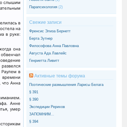
ию слышим
Парапсихология
(2)
чательным
Свежие записи
селилась в
остела на
Френсис Элиза Бернетт
а в руке:
Берта Зутнер
Философова Анна Павловна
когда она
Августа Ада Лавлейс
 обвенчал
поведение
Генриетта Ливитт
 развелся
 Раулем в
Активные темы форума
 времени
 что Анна
Поэтические размышления Ларисы Белага
§ 391
ниманием.
§ 390
афа. Анне
Экспедиции Рерихов
тья, умер
ЗАПОМНИМ...
§ 394
историкам