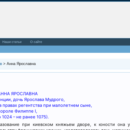
Наши статьи
О сайте
ов
>
Анна Ярославна
АННА ЯРОСЛАВНА
нции, дочь Ярослава Мудрого,
 правах регентства при малолетнем сыне,
короле Филиппе I,
 1024 – не ранее 1075).
азование при киевском княжьем дворе, к юности она 