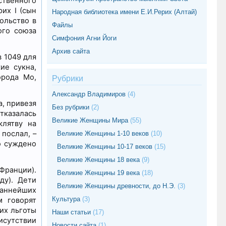
ственного
их I (сын
Народная библиотека имени Е.И.Рерих (Алтай)
ольство в
Файлы
ого союза
Симфония Агни Йоги
Архив сайта
 1049 для
ие сукна,
орода Мо,
Рубрики
Александр Владимиров
(4)
, привезя
Без рубрики
(2)
тказалась
Великие Женщины Мира
(55)
клятву на
послал, –
Великие Женщины 1-10 веков
(10)
о суждено
Великие Женщины 10-17 веков
(15)
Великие Женщины 18 века
(9)
Франции).
Великие Женщины 19 века
(18)
ду). Дети
Великие Женщины древности, до Н.Э.
(3)
ваннейших
Культура
(3)
м говорят
их льготы
Наши статьи
(17)
исутствии
Новости сайта
(1)