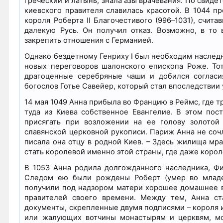
греческий и латынь, знала азы врачевания. По свид
киевского правителя славилась красотой. В 1044 п
короля Роберта II Благочестивого (996–1031), счит
далекую Русь. Он получил отказ. Возможно, в то
закрепить отношения с Германией.
Однако бездетному Генриху I был необходим наследн
новых переговоров шалонского епископа Роже. Тот
драгоценные серебряные чаши и добился согласия
богослов Готье Савейер, который стал впоследствии
14 мая 1049 Анна прибыла во Францию в Реймс, где 
туда из Киева собственное Евангелие. В этом пос
присягать при возложении на ее голову золотой
славянской церковной рукописи. Париж Анна не сочл
писала она отцу в родной Киев. – Здесь жилища мр
стать королевой именно этой страны, где даже кор
В 1053 Анна родила долгожданного наследника, Фи
Следом ею были рождены Роберт (умер во младен
получили под надзором матери хорошее домашнее в
правителей своего времени. Между тем, Анна ста
документы, скрепленные двумя подписями – короля и
или жалующих вотчины монастырям и церквям, мож