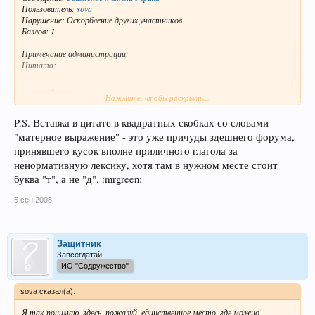
Пользователь:
sova
Нарушение: Оскорбление других участников
Баллов: 1
Примечание администрации:
Цитата:
оскорбление
Нажмите, чтобы раскрыть...
Сообщение для пользователя:
P.S. Вставка в цитате в квадратных скобках со словами
Цитата:
"матерное выражение" - это уже причуды здешнего форума,
принявшего кусок вполне приличного глагола за
оскорбление
ненормативную лексику, хотя там в нужном месте стоит
буква "т", а не "д". :mrgreen:
Оригинал сообщения:
Цитата:
5 сен 2008
Цитата:
Защитник
Сообщение от
Владимир Чернявский
Завсегдатай
P.S.И не нужно оскорблять форум (и этим - всех участников).
ИО "Содружество"
sova сказал(а):
Не нужно лицемерить.
Я так понимаю, здесь, пожалуй, единственное место, где можно