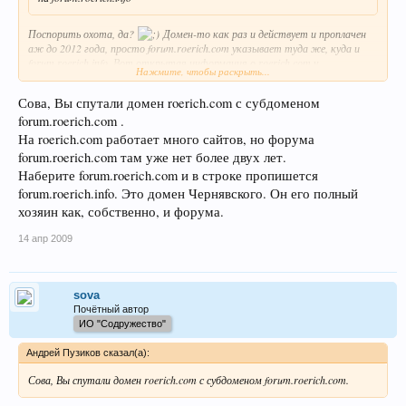
Поспорить охота, да?
Домен-то как раз и действует и проплачен
аж до 2012 года, просто forum.roerich.com указывает туда же, куда и
forum.roerich.info. Вот открытая информация о roerich.com у
Нажмите, чтобы раскрыть...
регистратора:…
Сова, Вы спутали домен roerich.com с субдоменом
forum.roerich.com .
На roerich.com работает много сайтов, но форума
forum.roerich.com там уже нет более двух лет.
Наберите forum.roerich.com и в строке пропишется
forum.roerich.info. Это домен Чернявского. Он его полный
хозяин как, собственно, и форума.
14 апр 2009
sova
Почётный автор
ИО "Содружество"
Андрей Пузиков сказал(а):
Сова, Вы спутали домен roerich.com с субдоменом forum.roerich.com.