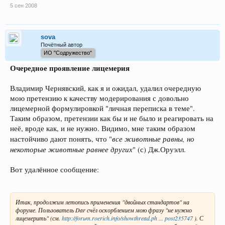
5 сен 2008
sova
Почётный автор
ИО "Содружество"
Очередное проявление лицемерия
Владимир Чернявский, как я и ожидал, удалил очередную
мою претензию к качеству модерирования с довольно
лицемерной формулировкой "личная переписка в теме".
Таким образом, претензии как бы и не было и реагировать на
неё, вроде как, и не нужно. Видимо, мне таким образом
все животные равны, но
настойчиво дают понять, что "
некоторые животные равнее других
" (с) Дж.Оруэлл.
Вот удалённое сообщение:
Итак, продолжим летопись применения "двойных стандартов" на
форуме. Пользователь Dar счёл оскорблением мою фразу "не нужно
лицемерить" (см.
http://forum.roerich.info/showthread.ph ... post235747
). С