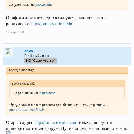
...я уже писал на
рерихкоме
.
Орифламмовского рерихкома уже давно нет - есть
рерихинфо:
http://forum.roerich.info
12 апр 2009
sova
Почётный автор
ИО "Содружество"
Andrej сказал(а):
sova сказал(а):
...я уже писал на
рерихкоме
.
Орифламмовского рерихкома уже давно нет - есть рерихинфо:
http://forum.roerich.info
Старый адрес
http://forum.roerich.com
тоже действует и
приводит на тот же форум. Ну, в общем, все поняли, о ком я.