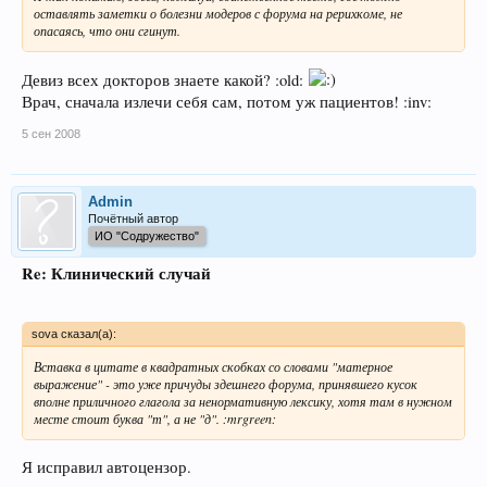
оставлять заметки о болезни модеров с форума на рерихкоме, не
опасаясь, что они сгинут.
Девиз всех докторов знаете какой? :old:
Врач, сначала излечи себя сам, потом уж пациентов! :inv:
5 сен 2008
Admin
Почётный автор
ИО "Содружество"
Re: Клинический случай
sova сказал(а):
Вставка в цитате в квадратных скобках со словами "матерное
выражение" - это уже причуды здешнего форума, принявшего кусок
вполне приличного глагола за ненормативную лексику, хотя там в нужном
месте стоит буква "т", а не "д". :mrgreen:
Я исправил автоцензор.