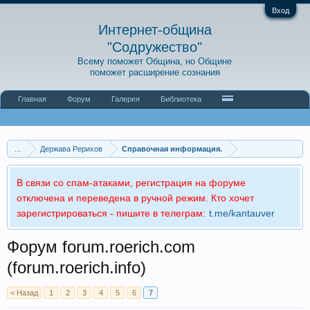
Вход
Интернет-община
"Содружество"
Всему поможет Община, но Общине
поможет расширение сознания
Главная
Форум
Галерея
Библиотека
...
Держава Рерихов
Справочная информация.
В связи со спам-атаками, регистрация на форуме
отключена и переведена в ручной режим. Кто хочет
зарегистрироваться - пишите в телеграм:
t.me/kantauver
Форум forum.roerich.com
(forum.roerich.info)
< Назад
1
2
3
4
5
6
7