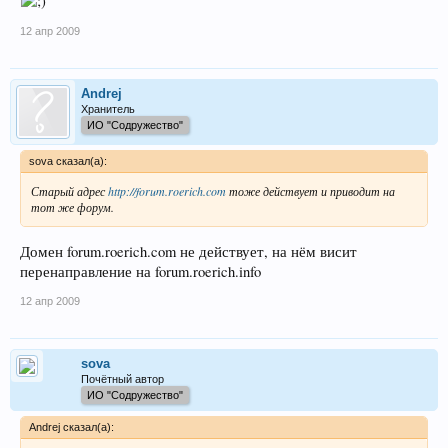
12 апр 2009
Andrej
Хранитель
ИО "Содружество"
sova сказал(а):
Старый адрес
http://forum.roerich.com
тоже действует и приводит на
тот же форум.
Домен forum.roerich.com не действует, на нём висит
перенаправление на forum.roerich.info
12 апр 2009
sova
Почётный автор
ИО "Содружество"
Andrej сказал(а):