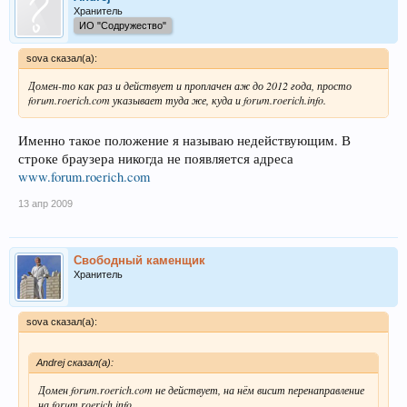
Dzhura, Sergey
dzhura@roerich.com
Хранитель
Sergey G. Dzhura
ИО "Содружество"
Universitetskaya str., 98A / 7
Donetsk 83114
sova сказал(а):
UA
+38-062-337-32-66 fax: +38-0622-304-12-78
Домен-то как раз и действует и проплачен аж до 2012 года, просто
forum.roerich.com указывает туда же, куда и forum.roerich.info.
Technical Contact:
Network Solutions, LLC.
customerservice@networksolutions.com
13861 Sunrise Valley Drive
Именно такое положение я называю недействующим. В
Herndon, VA 20171
строке браузера никогда не появляется адреса
US
www.forum.roerich.com
1-888-642-9675 fax: 571-434-4620
13 апр 2009
Record expires on 16-Sep-2012.
Record created on 16-Sep-1999.
Database last updated on 13-Apr-2009 04:41:46 EDT.
Свободный каменщик
Domain servers in listed order:
Хранитель
DNS1.HRNOC.NET
DNS2.HRNOC.NET
sova сказал(а):
Andrej сказал(а):
Домен forum.roerich.com не действует, на нём висит перенаправление
на forum.roerich.info