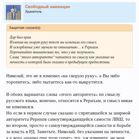
Свободный каменщик
Хранитель
Защитник сказал(а):
Дар был прав.
Изменив на скорую руку текст вы изменили его смысл.
И оскорбление уже звучало по отношению ... к Рерихам.
Перечитайте внимательно то, что у вас получилось.
Слова "этого авторитета" читается по смыслу как указание на
личность о которой было сказано в предыдущем предложении.
Николай, это не я изменил «на скорую руку», а Вы либо
торопитесь, либо пытаетесь как-то выкрутится.
В обоих вариантах слова «этого авторитета» по смыслу
русского языка, конечно, относятся к Рерихам, и смысл никак
не изменился.
Но если в первом случае сказано о спрятавшейся за ширмой
авторитета Рерихов самоутверждающейся самости ЛВШ, то
во втором, просто о самоутверждающейся самости и борьбе
за власть в РД. Заметьте, Николай, без указания на личности,
а у кого «шапка при этом горит» это, уж извините, не мои