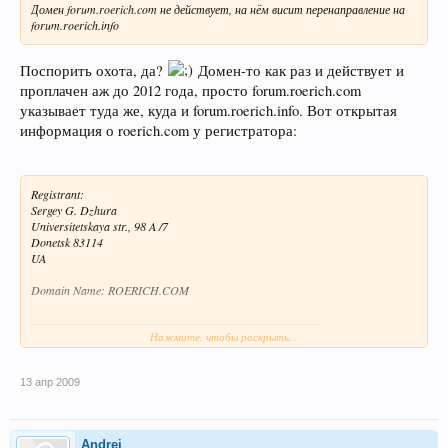
Домен forum.roerich.com не действует, на нём висит перенаправление на
forum.roerich.info
Поспорить охота, да?
Домен-то как раз и действует и
проплачен аж до 2012 года, просто forum.roerich.com
указывает туда же, куда и forum.roerich.info. Вот открытая
информация о roerich.com у регистратора:
Registrant:
Sergey G. Dzhura
Universitetskaya str., 98 A /7
Donetsk 83114
UA
Domain Name: ROERICH.COM
------------------------------------------------------------------------
Нажмите, чтобы раскрыть...
Promote your business to millions of viewers for only $1 a month
Learn how you can get an Enhanced Business Listing here for your domain
name.
13 апр 2009
Learn more at
http://www.NetworkSolutions.com/
------------------------------------------------------------------------
Administrative Contact:
Andrej