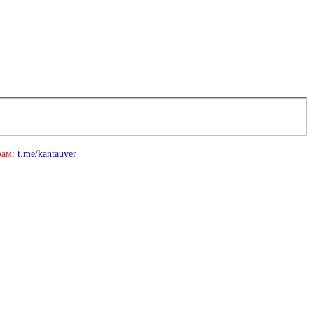
рам:
t.me/kantauver