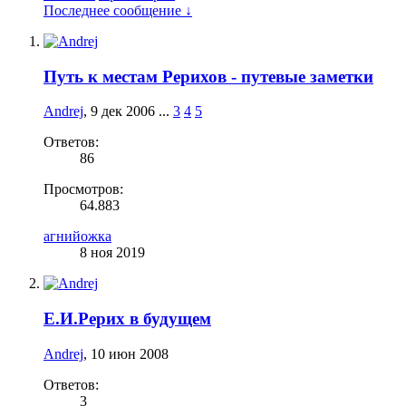
Последнее сообщение ↓
Путь к местам Рерихов - путевые заметки
Andrej
,
9 дек 2006
...
3
4
5
Ответов:
86
Просмотров:
64.883
агнийожка
8 ноя 2019
Е.И.Рерих в будущем
Andrej
,
10 июн 2008
Ответов:
3