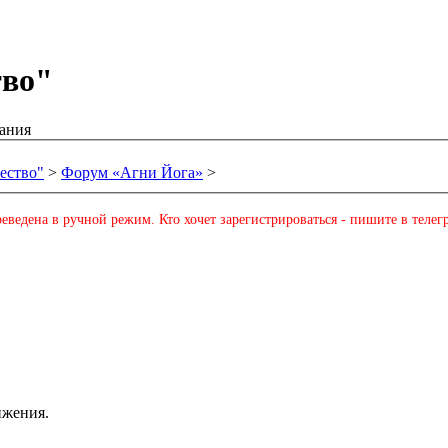
тво"
ания
ество"
>
Форум «Агни Йога»
>
еведена в ручной режим. Кто хочет зарегистрироваться - пишите в телег
ижения.