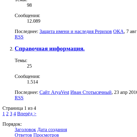
98
Сообщения:
12.089
Последнее:
Защита имени и наследия Рерихов
ОКА
,
7 авг
RSS
Справочная информация.
Темы:
25
Сообщения:
1.514
Последнее:
Сайт AryaVest
Иван Стотысячный
,
23 апр 201
RSS
Страница 1 из 4
1
2
3
4
Вперёд >
Порядок:
Заголовок
Дата создания
Ответов
Просмотров