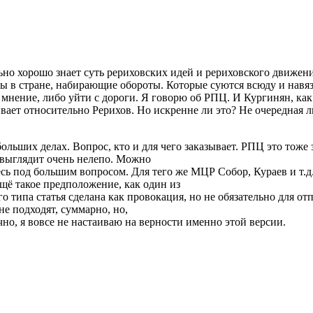
ьно хорошо знает суть рериховских идей и рериховского движени
лы в стране, набирающие обороты. Которые суются всюду и навя
 мнение, либо уйти с дороги. Я говорю об РПЦ. И Кургинян, ка
вает относительно Рерихов. Но искренне ли это? Не очередная ли
ольших делах. Вопрос, кто и для чего заказывает. РПЦ это тоже з
 выглядит очень нелепо. Можно
сь под большим вопросом. Для тего же МЦР Собор, Кураев и т.д.
ещё такое предположение, как один из
 типа статья сделана как провокация, но не обязательно для отп
 не подходят, суммарно, но,
но, я вовсе не настаиваю на верности именно этой версии.