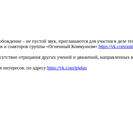
обождение – не пустой звук, приглашаются для участия в деле т
ров и соавторов группы «Огненный Коммунизм»
https://vk.com/astt
сутствие отрицания других учений и движений, направленных в
х интересов, по адресу
https://vk.com/triglau