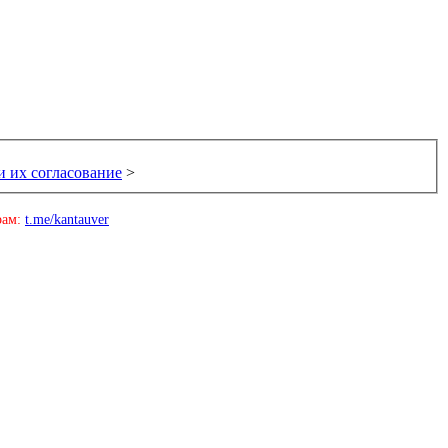
 их согласование
>
рам:
t.me/kantauver