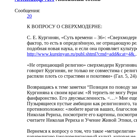
Сообщения:
20
К ВОПРОСУ О СВЕРХМОДЕРНЕ:
С. Е. Кургинян, «Суть времени – 36»: «Cверхмоде
фактор, то есть в определённую, не отрицающую ре
подобная новая наука, и если она проявляет культ
http://www.kurginyan.ru/publ.shtml?cmd=add&cat=4&.
.
«Не отрицающий религию» сверхмодерн Кургиняна д
говорит Кургинян, не только не совместима с религ
распяли плоть со страстями и похотями» (Гал. 5, 24)
Возвращаясь к теме заметки “Позиция по поводу за
Кургиняна к своим врагам: «Я терпеть не могу Рери
фанфаронство. Его двусмысленность. <…> Мне еще
Пузырящиеся пустые амбиции как религиозного, так
противоположно: «любите врагов ваших, благослов
Николая Рериха, посмотрите его картины, посмотрит
считаете Николая Рериха и Учение Живой Этики, 
Вернемся к вопросу о том, что такое «метарелигия» 
парарелигию (околорелигиозный культ), которая не