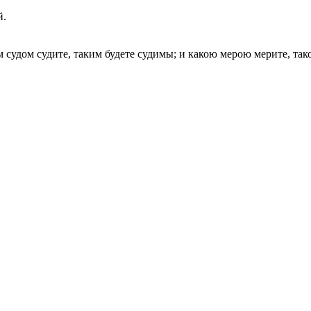
й.
м судом судите, таким будете судимы; и какою мерою мерите, так