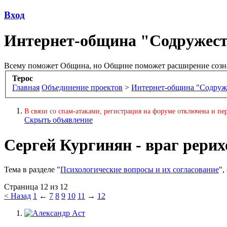
Вход
Интернет-община "Содружес
Всему поможет Община, но Общине поможет расширение созн
Терос
Главная
Объединение проектов
>
Интернет-община "Содруж
В связи со спам-атаками, регистрация на форуме отключена и пер
Скрыть объявление
Сергей Кургинян - враг рери
Тема в разделе "
Психологические вопросы и их согласование
",
Страница 12 из 12
< Назад
1
←
7
8
9
10
11
→
12