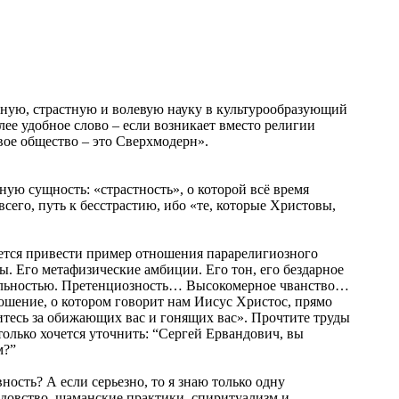
мную, страстную и волевую науку в культурообразующий
ее удобное слово – если возникает вместо религии
вое общество – это Сверхмодерн».
ю сущность: «страстность», о которой всё время
всего, путь к бесстрастию, ибо «те, которые Христовы,
чется привести пример отношения парарелигиозного
ны. Его метафизические амбиции. Его тон, его бездарное
уальностью. Претенциозность… Высокомерное чванство…
ошение, о котором говорит нам Иисус Христос, прямо
тесь за обижающих вас и гонящих вас». Прочтите труды
только хочется уточнить: “Сергей Ервандович, вы
м?”
ность? А если серьезно, то я знаю только одну
лдовство, шаманские практики, спиритуализм и