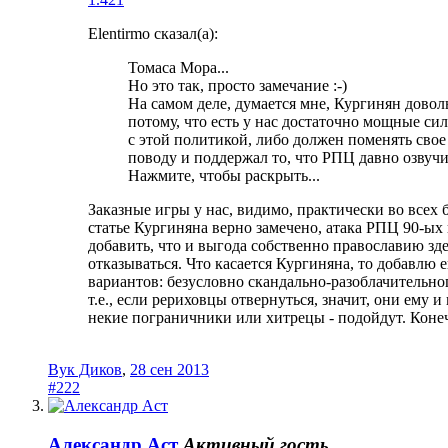
Elentirmo сказал(а):
Томаса Мора...
Но это так, просто замечание :-)
На самом деле, думается мне, Кургинян довол
потому, что есть у нас достаточно мощные си
с этой политикой, либо должен поменять свое
поводу и поддержал то, что РПЦ давно озвучи
Нажмите, чтобы раскрыть...
Заказные игры у нас, видимо, практически во всех б
статье Кургиняна верно замечено, атака РПЦ 90-ых
добавить, что и выгода собственно православию зде
отказываться. Что касается Кургиняна, то добавлю 
вариантов: безусловно скандально-разоблачительного
т.е., если рериховцы отвернуться, значит, они ему и
некие пограничники или хитрецы - подойдут. Конеч
Вук Диков
,
28 сен 2013
#222
Александр Аст
Активный гость