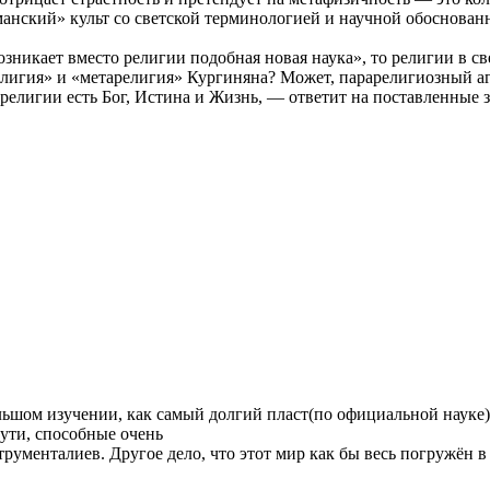
анский» культ со светской терминологией и научной обоснован
зникает вместо религии подобная новая наука», то религии в св
арелигия» и «метарелигия» Кургиняна? Может, парарелигиозный 
в религии есть Бог, Истина и Жизнь, — ответит на поставленные 
льшом изучении, как самый долгий пласт(по официальной науке)
пути, способные очень
трументалиев. Другое дело, что этот мир как бы весь погружён 