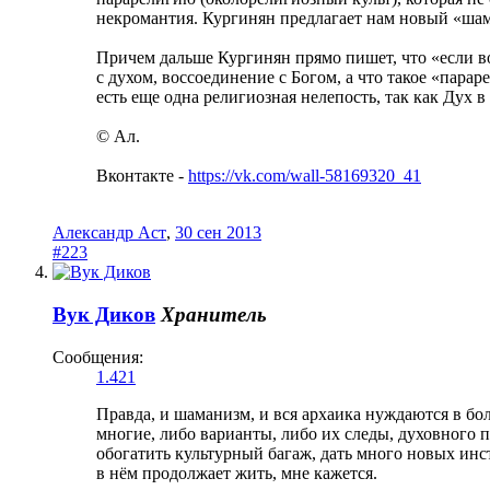
некромантия. Кургинян предлагает нам новый «шам
Причем дальше Кургинян прямо пишет, что «если во
с духом, воссоединение с Богом, а что такое «пар
есть еще одна религиозная нелепость, так как Дух 
© Ал.
Вконтакте -
https://vk.com/wall-58169320_41
Александр Аст
,
30 сен 2013
#223
Вук Диков
Хранитель
Сообщения:
1.421
Правда, и шаманизм, и вся архаика нуждаются в бо
многие, либо варианты, либо их следы, духовного 
обогатить культурный багаж, дать много новых инс
в нём продолжает жить, мне кажется.