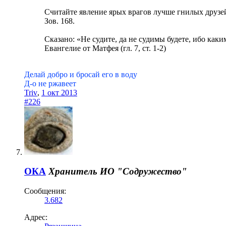
Считайте явление ярых врагов лучше гнилых друзе
Зов. 168.
Сказано: «Не судите, да не судимы будете, ибо каки
Евангелие от Матфея (гл. 7, ст. 1-2)
Делай добро и бросай его в воду
Д-о не ржавеет
Triv
,
1 окт 2013
#226
ОКА
Хранитель
ИО "Содружество"
Сообщения:
3.682
Адрес: