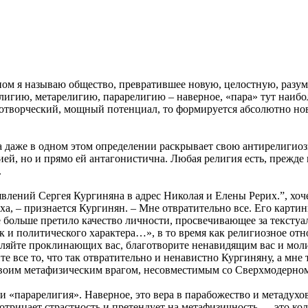
рном я называю общество, превратившее новую, целостную, разу
лигию, метарелигию, парарелигию – наверное, «пара» тут наибол
уротворческий, мощный потенциал, то формируется абсолютно но
аже в одном этом определении раскрывает свою антирелигиозну
ией, но и прямо ей антагонистична. Любая религия есть, прежде 
.
явлений Сергея Кургиняна в адрес Николая и Елены Рерих.”, хо
ха, – признается Кургинян. – Мне отвратительно все. Его карти
 больше претило качество личности, просвечивающее за текст
 и политического характера…», в то время как религиозное отн
ляйте проклинающих вас, благотворите ненавидящим вас и моли
е все то, что так отвратительно и ненавистно Кургиняну, а мне 
своим метафизическим врагом, несовместимым со Сверхмодерно
и «парарелигия». Наверное, это вера в парабожество и метадухов
 отрицает страстность и претендует на метафизичность — это ко