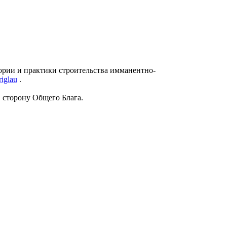
еории и практики строительства имманентно-
riglau
.
 сторону Общего Блага.