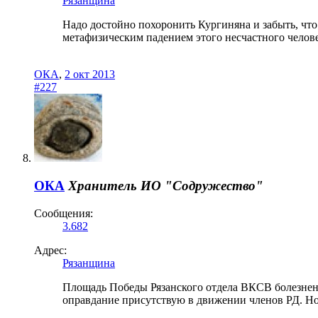
Рязанщина
Надо достойно похоронить Кургиняна и забыть, что 
метафизическим падением этого несчастного челове
ОКА
,
2 окт 2013
#227
ОКА
Хранитель
ИО "Содружество"
Сообщения:
3.682
Адрес:
Рязанщина
Площадь Победы Рязанского отдела ВКСВ болезненно
оправдание присутствую в движении членов РД. Но