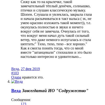
Сижу как то на крылечке, такой
замечательный тёплый денёчек, солнышко,
птички и слушаю классическую музыку.
Шопен. Слушала и увлеклась, закрыла глаза
и начала раскачиваться в такт вальса ( эх, не
умею красиво изложить такой момент)), т.е.
окунулась полностью в звуки и ничего
вокруг себя не замечала. Очнулась от того,
что вокруг меня начал дуть такой сильный
ветер, что даже немного испугалась и стала
шептать:" Тихо, тихо, тихо - все хорошо."
Как я смогла понять тогда, что со мной
вместе "затанцевали" стихиалии и это было
настолько интересно и удивительно...
Веда
,
27 фев 2019
#103
Одара
нравится это.
Веда
Завсегдатай
ИО "Содружество"
Сообщения:
123