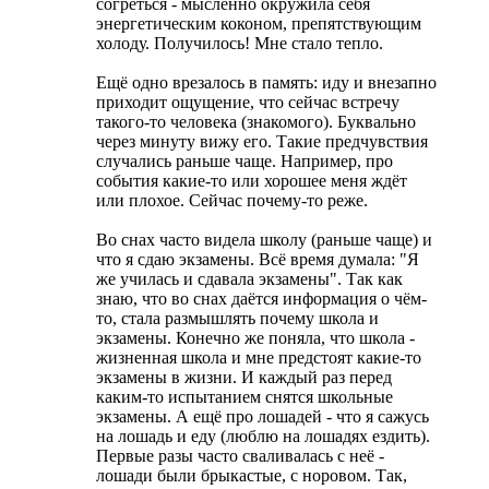
согреться - мысленно окружила себя
энергетическим коконом, препятствующим
холоду. Получилось! Мне стало тепло.
Ещё одно врезалось в память: иду и внезапно
приходит ощущение, что сейчас встречу
такого-то человека (знакомого). Буквально
через минуту вижу его. Такие предчувствия
случались раньше чаще. Например, про
события какие-то или хорошее меня ждёт
или плохое. Сейчас почему-то реже.
Во снах часто видела школу (раньше чаще) и
что я сдаю экзамены. Всё время думала: "Я
же училась и сдавала экзамены". Так как
знаю, что во снах даётся информация о чём-
то, стала размышлять почему школа и
экзамены. Конечно же поняла, что школа -
жизненная школа и мне предстоят какие-то
экзамены в жизни. И каждый раз перед
каким-то испытанием снятся школьные
экзамены. А ещё про лошадей - что я сажусь
на лошадь и еду (люблю на лошадях ездить).
Первые разы часто сваливалась с неё -
лошади были брыкастые, с норовом. Так,