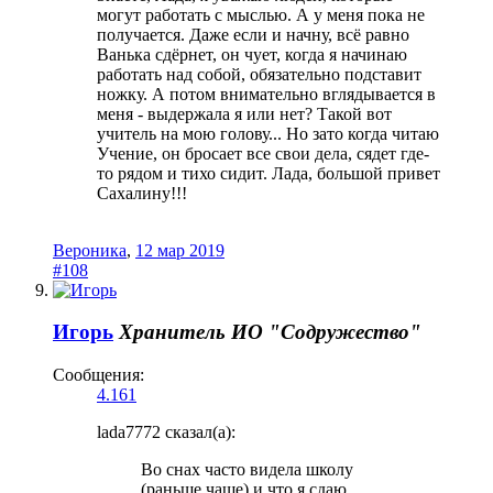
могут работать с мыслью. А у меня пока не
получается. Даже если и начну, всё равно
Ванька сдёрнет, он чует, когда я начинаю
работать над собой, обязательно подставит
ножку. А потом внимательно вглядывается в
меня - выдержала я или нет? Такой вот
учитель на мою голову... Но зато когда читаю
Учение, он бросает все свои дела, сядет где-
то рядом и тихо сидит. Лада, большой привет
Сахалину!!!
Вероника
,
12 мар 2019
#108
Игорь
Хранитель
ИО "Содружество"
Сообщения:
4.161
lada7772 сказал(а):
Во снах часто видела школу
(раньше чаще) и что я сдаю