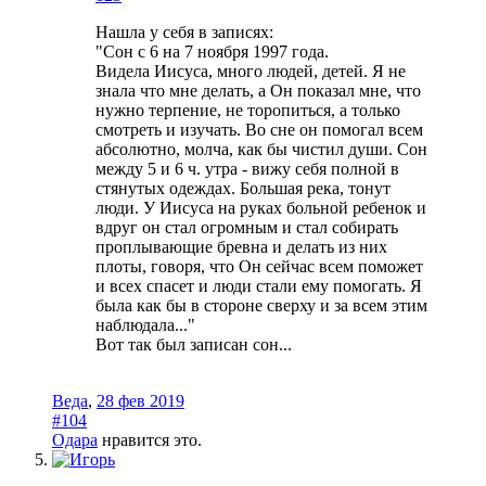
Нашла у себя в записях:
"Сон с 6 на 7 ноября 1997 года.
Видела Иисуса, много людей, детей. Я не
знала что мне делать, а Он показал мне, что
нужно терпение, не торопиться, а только
смотреть и изучать. Во сне он помогал всем
абсолютно, молча, как бы чистил души. Сон
между 5 и 6 ч. утра - вижу себя полной в
стянутых одеждах. Большая река, тонут
люди. У Иисуса на руках больной ребенок и
вдруг он стал огромным и стал собирать
проплывающие бревна и делать из них
плоты, говоря, что Он сейчас всем поможет
и всех спасет и люди стали ему помогать. Я
была как бы в стороне сверху и за всем этим
наблюдала..."
Вот так был записан сон...
Веда
,
28 фев 2019
#104
Одара
нравится это.