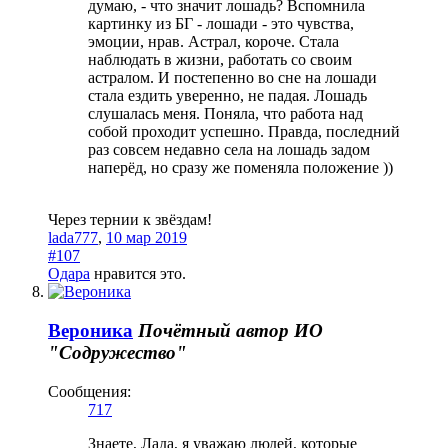
думаю, - что значит лошадь? Вспомнила
картинку из БГ - лошади - это чувства,
эмоции, нрав. Астрал, короче. Стала
наблюдать в жизни, работать со своим
астралом. И постепенно во сне на лошади
стала ездить уверенно, не падая. Лошадь
слушалась меня. Поняла, что работа над
собой проходит успешно. Правда, последний
раз совсем недавно села на лошадь задом
наперёд, но сразу же поменяла положение ))
Через тернии к звёздам!
lada777
,
10 мар 2019
#107
Одара
нравится это.
Вероника
Почётный автор
ИО
"Содружество"
Сообщения:
717
Знаете, Лада, я уважаю людей, которые