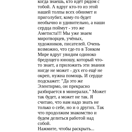
когда знаешь, кто идёт рядом с
тобой. А вдруг кто-то из этой
нашей толпы всех обнимет и
приголубит, кому-то будет
необычно и удивительно, а наши
сердца поймут - это же
Аметиста!!! Мы уже знаем
миротворцев, учёных,
художников, писателей. Очень
возможно, что где-то в Тонком
Мире вдруг увидим одиноко
бредущего юношу, который что-
то знает, а приложить эти знания
нигде не может - дух его ещё не
окреп, нужна помощь. И сердце
подскажет: "Да это же
Элентирмо, он прекрасно
разбирается в минералах." Может
так будет, а может не так. Я
считаю, что нам надо знать не
только о себе, но и о других. Так
что продолжим знакомство и
будем делиться работой над
собой.
Нажмите, чтобы раскрыть...