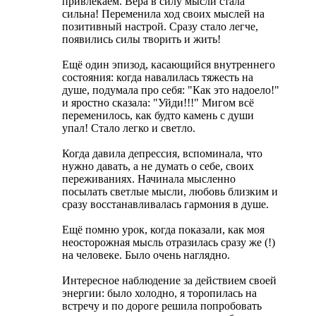
привлекаем. Вера в силу мысли стала
сильна! Переменила ход своих мыслей на
позитивный настрой. Сразу стало легче,
появились силы творить и жить!
Ещё один эпизод, касающийся внутреннего
состояния: когда навалилась тяжесть на
душе, подумала про себя: "Как это надоело!"
и яростно сказала: "Уйди!!!" Мигом всё
переменилось, как будто камень с души
упал! Стало легко и светло.
Когда давила депрессия, вспоминала, что
нужно давать, а не думать о себе, своих
переживаниях. Начинала мысленно
посылать светлые мысли, любовь близким и
сразу восстанавливалась гармония в душе.
Ещё помню урок, когда показали, как моя
неосторожная мысль отразилась сразу же (!)
на человеке. Было очень наглядно.
Интересное наблюдение за действием своей
энергии: было холодно, я торопилась на
встречу и по дороге решила попробовать