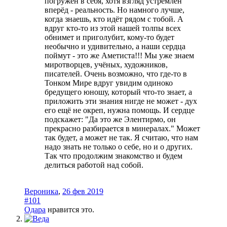
погружён в себя, хотя взгляд устремлён
вперёд - реальность. Но намного лучше,
когда знаешь, кто идёт рядом с тобой. А
вдруг кто-то из этой нашей толпы всех
обнимет и приголубит, кому-то будет
необычно и удивительно, а наши сердца
поймут - это же Аметиста!!! Мы уже знаем
миротворцев, учёных, художников,
писателей. Очень возможно, что где-то в
Тонком Мире вдруг увидим одиноко
бредущего юношу, который что-то знает, а
приложить эти знания нигде не может - дух
его ещё не окреп, нужна помощь. И сердце
подскажет: "Да это же Элентирмо, он
прекрасно разбирается в минералах." Может
так будет, а может не так. Я считаю, что нам
надо знать не только о себе, но и о других.
Так что продолжим знакомство и будем
делиться работой над собой.
Вероника
,
26 фев 2019
#101
Одара
нравится это.