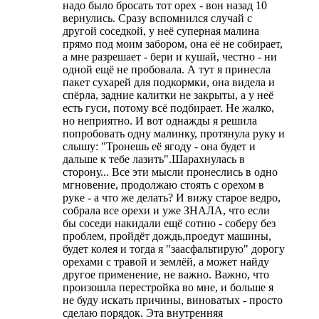
надо было бросать тот орех - вон назад 10
вернулись. Сразу вспомнился случай с
другой соседкой, у неё суперная малина
прямо под моим забором, она её не собирает,
а мне разрешает - бери и кушай, честно - ни
одной ещё не пробовала. А тут я принесла
пакет сухарей для подкормки, она видела и
спёрла, задние калитки не закрыты, а у неё
есть гуси, потому всё подбирает. Не жалко,
но неприятно. И вот однажды я решила
попробовать одну малинку, протянула руку и
слышу: "Тронешь её ягоду - она будет и
дальше к тебе лазить".Шарахнулась в
сторону... Все эти мысли пронеслись в одно
мгновение, продолжаю стоять с орехом в
руке - а что же делать? И вижу старое ведро,
собрала все орехи и уже ЗНАЛА, что если
бы соседи накидали ещё сотню - соберу без
проблем, пройдёт дождь,проедут машины,
будет колея и тогда я "заасфальтирую" дорогу
орехами с травой и землёй, а может найду
другое применение, не важно. Важно, что
произошла перестройка во мне, и больше я
не буду искать причины, виноватых - просто
сделаю порядок. Эта внутренняя