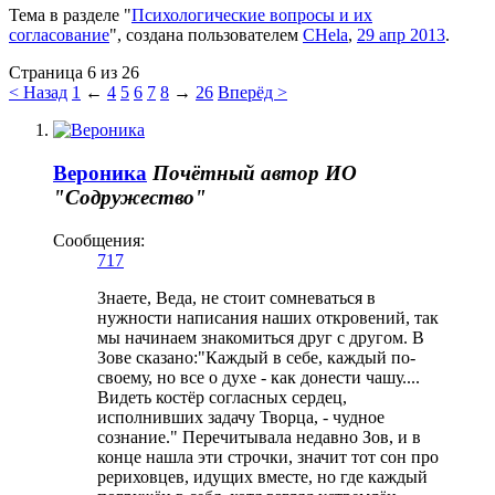
Тема в разделе "
Психологические вопросы и их
согласование
", создана пользователем
CHela
,
29 апр 2013
.
Страница 6 из 26
< Назад
1
←
4
5
6
7
8
→
26
Вперёд >
Вероника
Почётный автор
ИО
"Содружество"
Сообщения:
717
Знаете, Веда, не стоит сомневаться в
нужности написания наших откровений, так
мы начинаем знакомиться друг с другом. В
Зове сказано:"Каждый в себе, каждый по-
своему, но все о духе - как донести чашу....
Видеть костёр согласных сердец,
исполнивших задачу Творца, - чудное
сознание." Перечитывала недавно Зов, и в
конце нашла эти строчки, значит тот сон про
рериховцев, идущих вместе, но где каждый