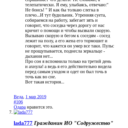
телепатически. Я ему, улыбаясь, отвечаю:"
Не боись! " И как бы толкаю слегка в
плечо...И тут будильник. Утренняя суета,
собираемся на работу, забегает зять и
говорит, что соседка через дорогу от нас
кричит о помощи и чтобы вызвали скорую.
Вызываю скорую и бегом к соседям - сосед
лежит на полу, а его жена его тормошит и
говорит, что кажется он умер все таки. Пульс
не прощупывается, поднесла зеркальце -
дыхания нет...
Про сон я вспомнила только на третий день
и ахнула! а ведь я его действительно видела
перед самым уходом и одет он был точь в
точь как во сне.
Вот такая история...
Веда
,
1 мар 2019
#106
Одара
нравится это.
lada777
Гражданин
ИО "Содружество"