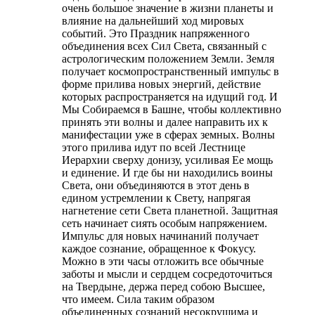
очень большое значение в жизни планеты и
влияние на дальнейший ход мировых
событий. Это Праздник напряженного
объединения всех Сил Света, связанный с
астрологическим положением Земли. Земля
получает космопространственный импульс в
форме прилива новых энергий, действие
которых распространяется на идущий год. И
Мы Собираемся в Башне, чтобы коллективно
принять эти волны и далее направить их к
манифестации уже в сферах земных. Волны
этого прилива идут по всей Лестнице
Иерархии сверху донизу, усиливая Ее мощь
и единение. И где бы ни находились воины
Света, они объединяются в этот день в
едином устремлении к Свету, напрягая
нагнетение сети Света планетной. Защитная
сеть начинает сиять особым напряжением.
Импульс для новых начинаний получает
каждое сознание, обращенное к Фокусу.
Можно в эти часы отложить все обычные
заботы и мысли и сердцем сосредоточиться
на Твердыне, держа перед собою Высшее,
что имеем. Сила таким образом
объединенных сознаний несокрушима и