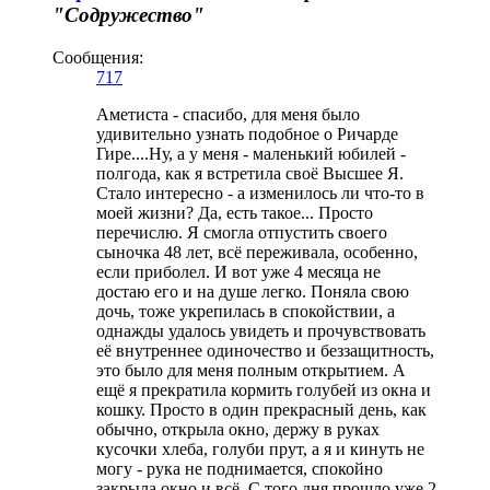
"Содружество"
Сообщения:
717
Аметиста - спасибо, для меня было
удивительно узнать подобное о Ричарде
Гире....Ну, а у меня - маленький юбилей -
полгода, как я встретила своё Высшее Я.
Стало интересно - а изменилось ли что-то в
моей жизни? Да, есть такое... Просто
перечислю. Я смогла отпустить своего
сыночка 48 лет, всё переживала, особенно,
если приболел. И вот уже 4 месяца не
достаю его и на душе легко. Поняла свою
дочь, тоже укрепилась в спокойствии, а
однажды удалось увидеть и прочувствовать
её внутреннее одиночество и беззащитность,
это было для меня полным открытием. А
ещё я прекратила кормить голубей из окна и
кошку. Просто в один прекрасный день, как
обычно, открыла окно, держу в руках
кусочки хлеба, голуби прут, а я и кинуть не
могу - рука не поднимается, спокойно
закрыла окно и всё. С того дня прошло уже 2