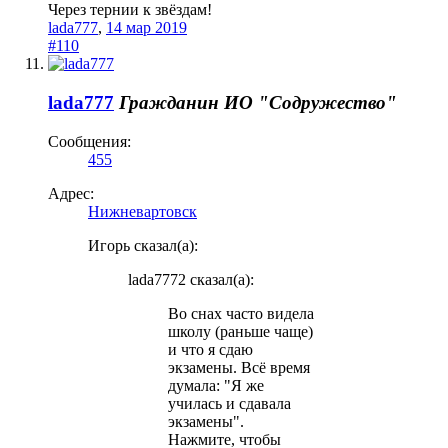
Через тернии к звёздам!
lada777
,
14 мар 2019
#110
lada777
Гражданин
ИО "Содружество"
Сообщения:
455
Адрес:
Нижневартовск
Игорь сказал(а):
lada7772 сказал(а):
Во снах часто видела
школу (раньше чаще)
и что я сдаю
экзамены. Всё время
думала: "Я же
училась и сдавала
экзамены".
Нажмите, чтобы