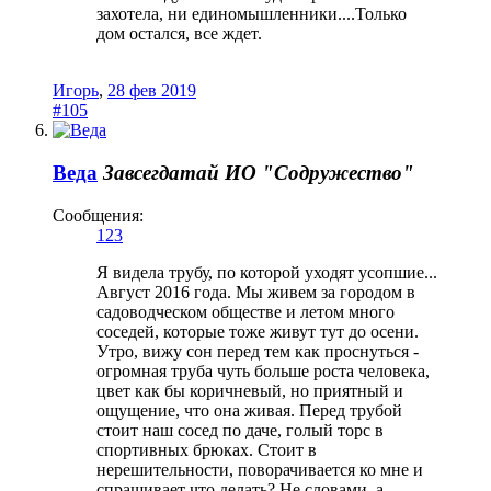
захотела, ни единомышленники....Только
дом остался, все ждет.
Игорь
,
28 фев 2019
#105
Веда
Завсегдатай
ИО "Содружество"
Сообщения:
123
Я видела трубу, по которой уходят усопшие...
Август 2016 года. Мы живем за городом в
садоводческом обществе и летом много
соседей, которые тоже живут тут до осени.
Утро, вижу сон перед тем как проснуться -
огромная труба чуть больше роста человека,
цвет как бы коричневый, но приятный и
ощущение, что она живая. Перед трубой
стоит наш сосед по даче, голый торс в
спортивных брюках. Стоит в
нерешительности, поворачивается ко мне и
спрашивает что делать? Не словами, а