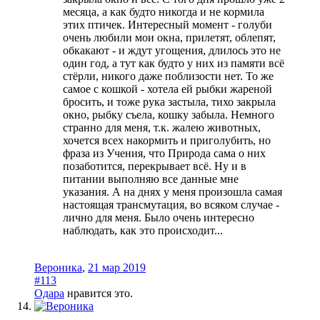
месяца, а как будто никогда и не кормила
этих птичек. Интересный момент - голуби
очень любили мои окна, прилетят, облепят,
обкакают - и ждут угощения, длилось это не
один год, а тут как будто у них из памяти всё
стёрли, никого даже поблизости нет. То же
самое с кошкой - хотела ей рыбки жареной
бросить, и тоже рука застыла, тихо закрыла
окно, рыбку съела, кошку забыла. Немного
странно для меня, т.к. жалею животных,
хочется всех накормить и приголубить, но
фраза из Учения, что Природа сама о них
позаботится, перекрывает всё. Ну и в
питании выполняю все данные мне
указания. А на днях у меня произошла самая
настоящая трансмутация, во всяком случае -
лично для меня. Было очень интересно
наблюдать, как это происходит...
Вероника
,
21 мар 2019
#113
Одара
нравится это.