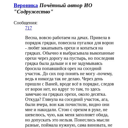
Вероника
Почётный автор
ИО
"Содружество"
Сообщения:
717
Весна, вовсю работаем на дачах. Привела в
порядок грядки, повесила пугалки для ворон
- любят закапывать орехи и копаться на
грядках. Обычно я выбрасывала выкопанные
орехи через дорогу на пустырь, но последняя
грядка была дальше и я не задумываясь
бросила попавшийся орех на соседний
участок. До сих пор понять не могу -почему,
ведь я никогда так не делаю. Через день
пришли с Ваней, вроде всё в порядке, следов
от ворон нет, но вдруг то там, то здесь
замечаю на грядках орехи, около десятка.
Откуда? Глянула на соседний участок, ага,
были вчера, вон как почистили, видно они
мне и накидали. Стою с орехом в руке, не
шевелюсь, чую, как меня заполняет обида,
но допускать это нельзя. Понеслись мысли
разные, поймала нужную, сама виновата, не