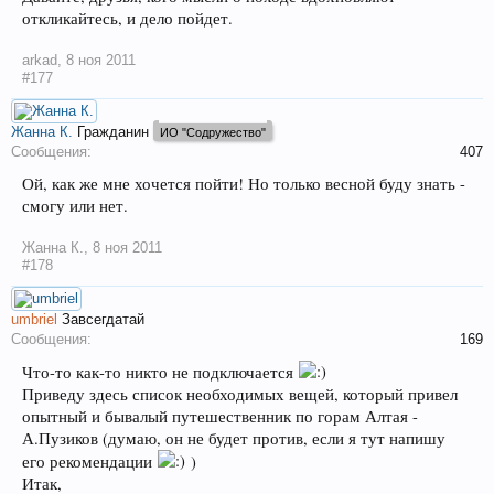
откликайтесь, и дело пойдет.
arkad
,
8 ноя 2011
#177
Жанна К.
Гражданин
ИО "Содружество"
Сообщения:
407
Ой, как же мне хочется пойти! Но только весной буду знать -
смогу или нет.
Жанна К.
,
8 ноя 2011
#178
umbriel
Завсегдатай
Сообщения:
169
Что-то как-то никто не подключается
Приведу здесь список необходимых вещей, который привел
опытный и бывалый путешественник по горам Алтая -
А.Пузиков (думаю, он не будет против, если я тут напишу
его рекомендации
)
Итак,