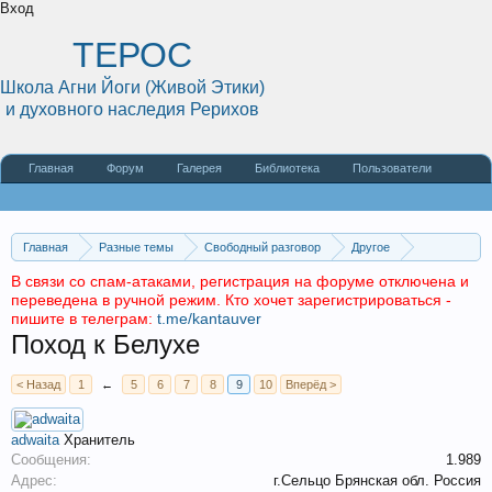
Вход
ТЕРОС
Школа Агни Йоги (Живой Этики)
и духовного наследия Рерихов
Главная
Форум
Галерея
Библиотека
Пользователи
Наши статьи
О сайте
Главная
Разные темы
Свободный разговор
Другое
Алтай
В связи со спам-атаками, регистрация на форуме отключена и
переведена в ручной режим. Кто хочет зарегистрироваться -
пишите в телеграм:
t.me/kantauver
Поход к Белухе
< Назад
1
←
5
6
7
8
9
10
Вперёд >
adwaita
Хранитель
Сообщения:
1.989
Адрес:
г.Сельцо Брянская обл. Россия