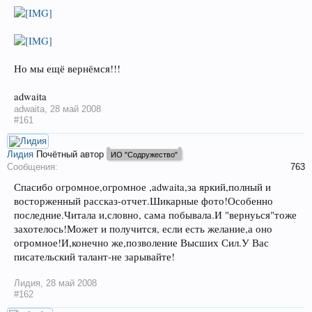
Но мы ещё вернёмся!!!
adwaita
adwaita
,
28 май 2008
#161
Лидия
Почётный автор
ИО "Содружество"
Сообщения:
763
Спасибо огромное,огромное ,adwaita,за яркий,полный и
восторженный рассказ-отчет.Шикарные фото!Особенно
последние.Читала и,словно, сама побывала.И "вернуься"тоже
захотелось!Может и получится, если есть желание,а оно
огромное!И,конечно же,позволение Высших Сил.У Вас
писательский талант-не зарывайте!
Лидия
,
28 май 2008
#162