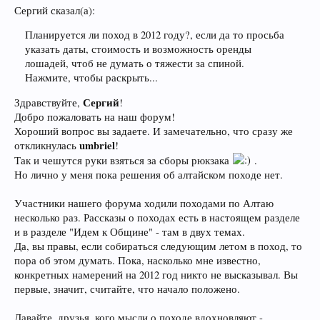
Сергий сказал(а):
Планируется ли поход в 2012 году?, если да то просьба
указать даты, стоимость и возможность оренды
лошадей, чтоб не думать о тяжести за спиной.
Нажмите, чтобы раскрыть...
Сергий
Здравствуйте,
!
Добро пожаловать на наш форум!
Хороший вопрос вы задаете. И замечательно, что сразу же
umbriel
откликнулась
!
Так и чешутся руки взяться за сборы рюкзака
.
Но лично у меня пока решения об алтайском походе нет.
Участники нашего форума ходили походами по Алтаю
несколько раз. Рассказы о походах есть в настоящем разделе
и в разделе "Идем к Общине" - там в двух темах.
Да, вы правы, если собираться следующим летом в поход, то
пора об этом думать. Пока, насколько мне известно,
конкретных намерений на 2012 год никто не высказывал. Вы
первые, значит, считайте, что начало положено.
Давайте, друзья, кого мысли о походе вдохновляют -