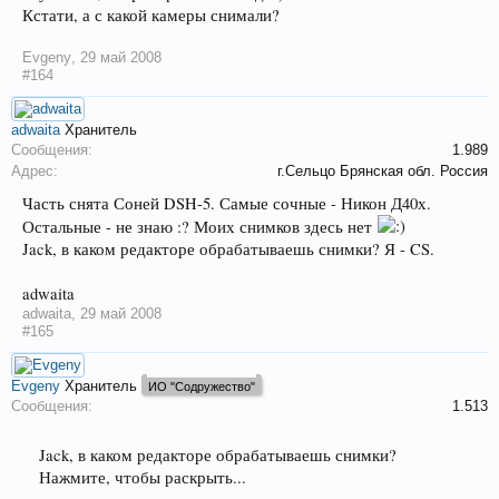
Кстати, а с какой камеры снимали?
Evgeny
,
29 май 2008
#164
adwaita
Хранитель
Сообщения:
1.989
Адрес:
г.Сельцо Брянская обл. Россия
Часть снята Соней DSH-5. Самые сочные - Никон Д40х.
Остальные - не знаю :? Моих снимков здесь нет
Jack, в каком редакторе обрабатываешь снимки? Я - CS.
adwaita
adwaita
,
29 май 2008
#165
Evgeny
Хранитель
ИО "Содружество"
Сообщения:
1.513
Jack, в каком редакторе обрабатываешь снимки?
Нажмите, чтобы раскрыть...