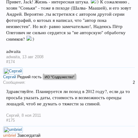
Привет, Jack! Жизнь - интересная штука.
К сожалению ,
хозян "Соньки" - тоже в походе (Шалва- Маашей), и его зовут
Андрей. Вероятно ,ты встретился с автором другой серии
фотографий, о котоых я написал, что "автор пока
неизвестен". Но всё- равно замечательно!, Надеюсь Пётр
Олегович не сильно сердится за "не авторскую" обработку
снимков?
adwaita
adwaita
,
13 авг 2008
#174
Сергий
Редкий гость
ИО "Содружество"
Сообщения:
2
Здравствуйте. Планируется ли поход в 2012 году?, если да то
просьба указать даты, стоимость и возможность оренды
лошадей, чтоб не думать о тяжести за спиной.
Сергий
,
8 ноя 2011
#175
umbriel
Завсегдатай