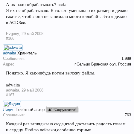
А их надо обрабатывать? :eek:
Я их не обрабатываю. Я только уменьшаю их размер и делаю
сжатие, чтобы они не занимали много килобайт. Это я делаю
в ACDSee.
Evgeny
,
29 май 2008
#166
adwaita
Хранитель
Сообщения:
1.989
Адрес:
г.Сельцо Брянская обл. Россия
Понятно. Я как-нибудь потом выложу файлы.
adwaita
adwaita
,
29 май 2008
#167
Лидия
Почётный автор
ИО "Содружество"
Сообщения:
763
Каждый раз заглядываю сюда,чтоб доставить радость глазам
и сердцу.Люблю пейзажи,особенно горные.