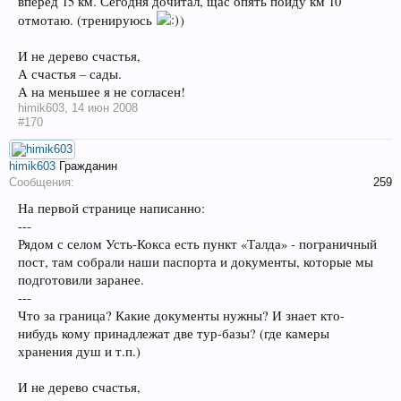
вперед 15 км. Сегодня дочитал, щас опять пойду км 10
отмотаю. (тренируюсь
)
И не дерево счастья,
А счастья – сады.
А на меньшее я не согласен!
himik603
,
14 июн 2008
#170
himik603
Гражданин
Сообщения:
259
На первой странице написанно:
---
Рядом с селом Усть-Кокса есть пункт «Талда» - пограничный
пост, там собрали наши паспорта и документы, которые мы
подготовили заранее.
---
Что за граница? Какие документы нужны? И знает кто-
нибудь кому принадлежат две тур-базы? (где камеры
хранения душ и т.п.)
И не дерево счастья,