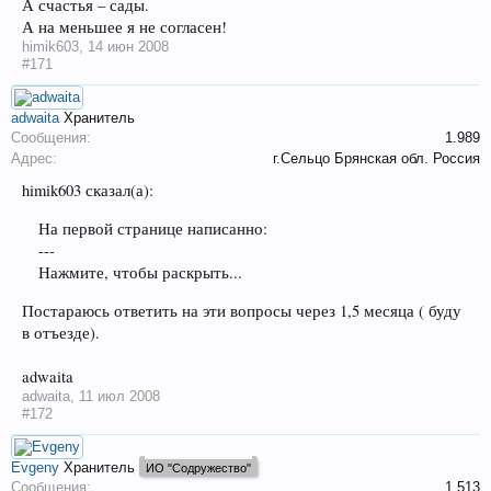
А счастья – сады.
А на меньшее я не согласен!
himik603
,
14 июн 2008
#171
adwaita
Хранитель
Сообщения:
1.989
Адрес:
г.Сельцо Брянская обл. Россия
himik603 сказал(а):
На первой странице написанно:
---
Нажмите, чтобы раскрыть...
Постараюсь ответить на эти вопросы через 1,5 месяца ( буду
в отъезде).
adwaita
adwaita
,
11 июл 2008
#172
Evgeny
Хранитель
ИО "Содружество"
Сообщения:
1.513