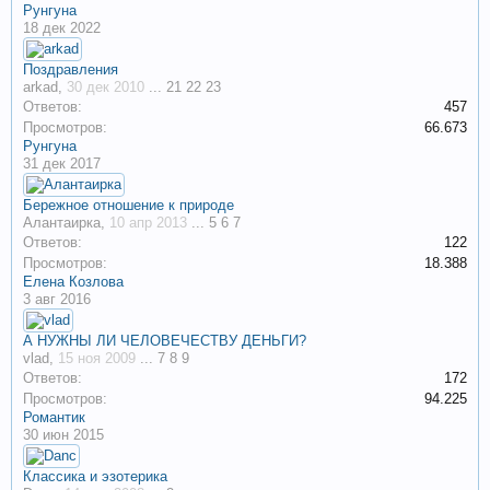
Рунгуна
18 дек 2022
Поздравления
arkad
,
30 дек 2010
...
21
22
23
Ответов:
457
Просмотров:
66.673
Рунгуна
31 дек 2017
Бережное отношение к природе
Алантаирка
,
10 апр 2013
...
5
6
7
Ответов:
122
Просмотров:
18.388
Елена Козлова
3 авг 2016
А НУЖНЫ ЛИ ЧЕЛОВЕЧЕСТВУ ДЕНЬГИ?
vlad
,
15 ноя 2009
...
7
8
9
Ответов:
172
Просмотров:
94.225
Романтик
30 июн 2015
Классика и эзотерика