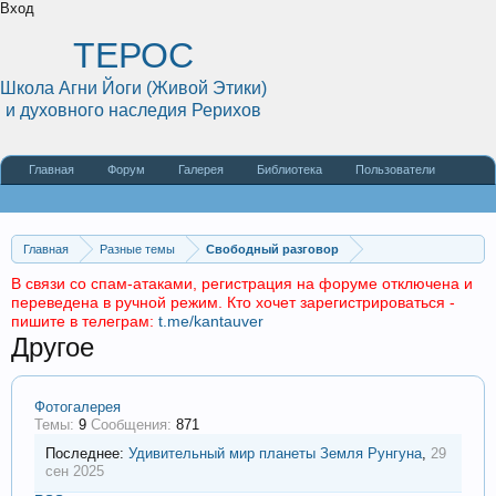
Вход
ТЕРОС
Школа Агни Йоги (Живой Этики)
и духовного наследия Рерихов
Главная
Форум
Галерея
Библиотека
Пользователи
Наши статьи
О сайте
Главная
Разные темы
Свободный разговор
В связи со спам-атаками, регистрация на форуме отключена и
переведена в ручной режим. Кто хочет зарегистрироваться -
пишите в телеграм:
t.me/kantauver
Другое
Фотогалерея
Темы:
9
Сообщения:
871
Последнее:
Удивительный мир планеты Земля
Рунгуна
,
29
сен 2025