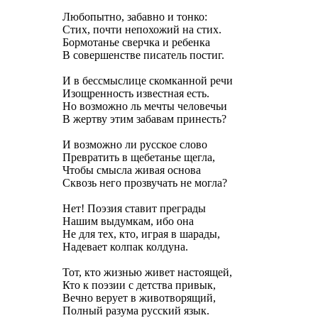
Любопытно, забавно и тонко:
Стих, почти непохожий на стих.
Бормотанье сверчка и ребенка
В совершенстве писатель постиг.
И в бессмыслице скомканной речи
Изощренность известная есть.
Но возможно ль мечты человечьи
В жертву этим забавам принесть?
И возможно ли русское слово
Превратить в щебетанье щегла,
Чтобы смысла живая основа
Сквозь него прозвучать не могла?
Нет! Поэзия ставит преграды
Нашим выдумкам, ибо она
Не для тех, кто, играя в шарады,
Надевает колпак колдуна.
Тот, кто жизнью живет настоящей,
Кто к поэзии с детства привык,
Вечно верует в животворящий,
Полный разума русский язык.