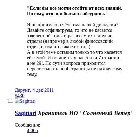
"Если бы все могли отойти от всех знаний.
Потому, что они бывают абсурдны."
Я не понимаю о чём тема нашей дискусии?
Давайте отфильтруем, то что не касается
заявленной темы и разнесём их в другие
отделы (например в любой филосовский
отдел, о том что такое истина).
А в этой теме оставим только то что касается
её самой. И останется у нас 5 или 7 страниц,
а не 29!. По сути вопроса приходится
перелистывать по 4 страницы не находя саму
тему.
Дарунг
,
4 дек 2011
#430
Sagittari
Хранитель
ИО "Солнечный Ветер"
Сообщения:
4.065