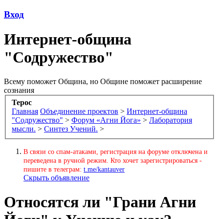
Вход
Интернет-община
"Содружество"
Всему поможет Община, но Общине поможет расширение
сознания
Терос
Главная
Объединение проектов
>
Интернет-община
"Содружество"
>
Форум «Агни Йога»
>
Лаборатория
мысли.
>
Синтез Учений.
>
В связи со спам-атаками, регистрация на форуме отключена и
переведена в ручной режим. Кто хочет зарегистрироваться -
пишите в телеграм:
t.me/kantauver
Скрыть объявление
Относятся ли "Грани Агни