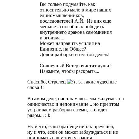
Вы только подумайте, как
относительно мало в мире наших
единомышленников,
последователей А.Й.. Из них еще
меньше - способных победить
внутреннего дракона самомнения
и эгоизма...
Может направить усилия на
Единение, на Общее?
Долой разборки и пустой дележ!
Солнечный Ветер очистит души!
Нажмите, чтобы раскрыть...
Спасибо, Стрелец
, за такие чудесные
слова!!!
В самом деле, нас так мало... мы жалуемся на
одиночество и непонимание... но при этом
устраиваем разборки с теми, кто идет
рядом... :-k
Ну и что, если брат еще не так преуспел,
ну и что, если он может заблуждаться и не
принимать нашу точку зрания...