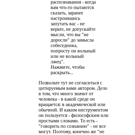
распознавания - когда
вам что-то пытаются
сказать, заранее
настроившись
запутать вас - не
верьте, не допускайте
мысли, что вы "не
доросли" до замысла
собеседника,
попросту он вольный
или не вольный
лжец".
Нажмите, чтобы
раскрыть...
Позвольте тут не согласиться с
цитируемым вами автором. Дело
в том, что много значит от
человека - в какой среде он
вращается: в академической или
обычной. И каким инструментом
он пользуется - философским или
простыми словами. То есть -
"говорить по сознанию" - не все
могут. Поэтому, конечно же "не