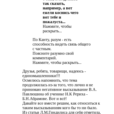
так сказать,
например, а вот
ежели коснись чего
вот тебе и
пожалуста...
Нажмите, чтобы
раскрыть...
По Канту, разум - есть
способность видеть связь общего
с частным.
Поясните разумно свой
комментарий.
Нажмите, чтобы раскрыть...
Друзья, ребята, товарищи, надеюсь -
единомышленники!!!
Осмелюсь напомнить, что тема
продолжилась из-за того, что лично я не
принимаю негативное высказывание В.А.
Павлюшина об ученике Н.К Рериха -
Б.Н.Абрамове. Вот и всё!
Давайте все вместе решим, как относиться к
таким высказываниям кого бы то ни было.
Из статьи Л.М.Гиндилиса для себя отметила,