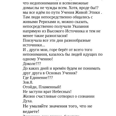
что недопонимания и всевозможные
домыслы не чужды всем. Хотя, вроде бы!?
мы все идём по пути Учения Живой Этики .
Там люди непосредственно общались с
живыми Рерихами и, можно сказать,
непосредственно получали Указания
напрямую из Высокого Источника и тем не
менее такие разногласия!
Поизучала все эти дни разнообразные
источники...
И , други мои, горе берёт от всего того
непонимания, казалось бы людей идущих по
одному Учению!
Доколе???
До каких дней и времён будем не понимать
друг друга в Основах Учения?
Где Единение???
Зов.8.
Отойди, Пламенный!
Не заступи врат Небесных!
Жизни счастливые сотворил о сознании
Духа.
Не умаляйте значения того, что не
ведаете!