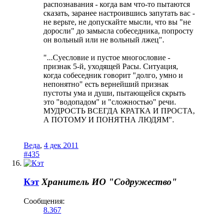
распознавания - когда вам что-то пытаются
сказать, заранее настроившись запутать вас -
не верьте, не допускайте мысли, что вы "не
доросли" до замысла собеседника, попросту
он вольный или не вольный лжец".
"...Суесловие и пустое многословие -
признак 5-й, уходящей Расы. Ситуация,
когда собеседник говорит "долго, умно и
непонятно" есть вернейший признак
пустоты ума и души, пытающейся скрыть
это "водопадом" и "сложностью" речи.
МУДРОСТЬ ВСЕГДА КРАТКА И ПРОСТА,
А ПОТОМУ И ПОНЯТНА ЛЮДЯМ".
Веда
,
4 дек 2011
#435
Кэт
Хранитель
ИО "Содружество"
Сообщения:
8.367