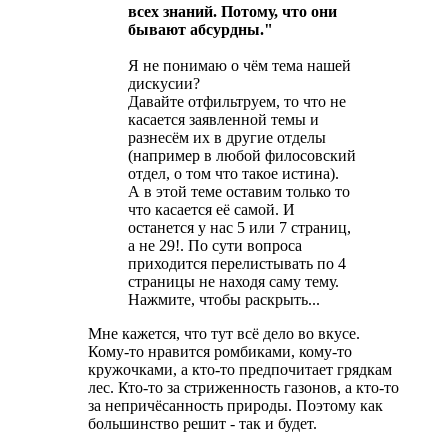
всех знаний. Потому, что они
бывают абсурдны."
Я не понимаю о чём тема нашей
дискусии?
Давайте отфильтруем, то что не
касается заявленной темы и
разнесём их в другие отделы
(например в любой филосовский
отдел, о том что такое истина).
А в этой теме оставим только то
что касается её самой. И
останется у нас 5 или 7 страниц,
а не 29!. По сути вопроса
приходится перелистывать по 4
страницы не находя саму тему.
Нажмите, чтобы раскрыть...
Мне кажется, что тут всё дело во вкусе.
Кому-то нравится ромбиками, кому-то
кружочками, а кто-то предпочитает грядкам
лес. Кто-то за стриженность газонов, а кто-то
за непричёсанность природы. Поэтому как
большинство решит - так и будет.