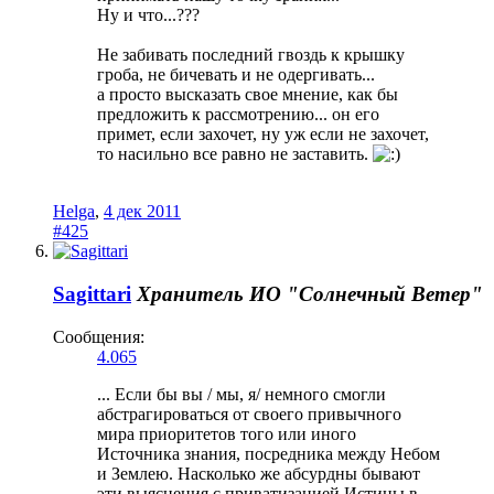
Ну и что...???
Не забивать последний гвоздь к крышку
гроба, не бичевать и не одергивать...
а просто высказать свое мнение, как бы
предложить к рассмотрению... он его
примет, если захочет, ну уж если не захочет,
то насильно все равно не заставить.
Helga
,
4 дек 2011
#425
Sagittari
Хранитель
ИО "Солнечный Ветер"
Сообщения:
4.065
... Если бы вы / мы, я/ немного смогли
абстрагироваться от своего привычного
мира приоритетов того или иного
Источника знания, посредника между Небом
и Землею. Насколько же абсурдны бывают
эти выяснения с приватизацией Истины в