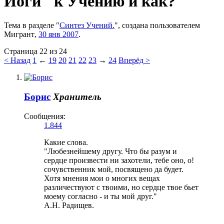
Йоги" к Учению и как?
Тема в разделе "
Синтез Учений.
", создана пользователем
Мигрант
,
30 янв 2007
.
Страница 22 из 24
< Назад
1
←
19
20
21
22
23
→
24
Вперёд >
Борис
Хранитель
Сообщения:
1.844
Какие слова.
"Любезнейшему другу. Что бы разум и
сердце произвести ни захотели, тебе оно, о!
сочувственник мой, посвящено да будет.
Хотя мнения мои о многих вещах
различествуют с твоими, но сердце твое бьет
моему согласно - и ты мой друг."
А.Н. Радищев.