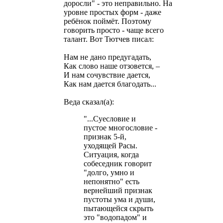
доросли" - это неправильно. На
уровне простых форм - даже
ребёнок поймёт. Поэтому
говорить просто - чаще всего
талант. Вот Тютчев писал:
Нам не дано предугадать,
Как слово наше отзовется, –
И нам сочувствие дается,
Как нам дается благодать...
Веда сказал(а):
"...Суесловие и
пустое многословие -
признак 5-й,
уходящей Расы.
Ситуация, когда
собеседник говорит
"долго, умно и
непонятно" есть
вернейший признак
пустоты ума и души,
пытающейся скрыть
это "водопадом" и