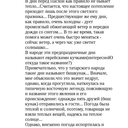
В дни перед Пасхой как правило не бывает
тепло...Считается, что настоящее потепление
приходит лишь после этого светлого
празника... Предшествующие же ему дни,
как правило, очень холодны - дует
промозглый обжигающий ветер и нередки
дожди со снегом.... В то же время, такая
помога может очень быстро меняться -
сейчас ветер, а через час уже светит
солнышко...
В народе эти предпраздничные дни
называют еврейскими кучками(интересноЮ
откуда такое название?)
Примечательно, что у татарского народа
такие дни называют бишкунак... Вначале,
мне объяснили.что это значит недруг,
однако, когда прогуглила, наткнулась на
типичную восточную легенду, поясняющую
и название этого явления и его
происхождение: однажды пять друзей (биш
кунак) отправились в гости... Погода была
теплой и солнечной, поэтому, товарищи не
взяли теплых вещей, надеясь на теплое
солнце...
Однако, внезапно погода испортилась и