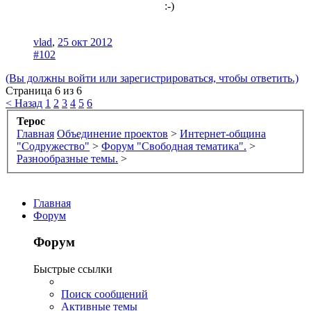
:-)​
vlad
,
25 окт 2012
#102
(Вы должны войти или зарегистрироваться, чтобы ответить.)
Страница 6 из 6
< Назад
1
2
3
4
5
6
Терос
Главная
Объединение проектов
>
Интернет-община
"Содружество"
>
Форум "Свободная тематика".
>
Разнообразные темы.
>
Главная
Форум
Форум
Быстрые ссылки
Поиск сообщений
Активные темы