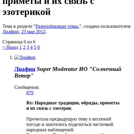
приметы и их связь с
эзотерикой
Тема в разделе "
Разнообразные темы.
", создана пользователем
Лиафин
,
23 мар 2012
.
Страница 6 из 6
< Назад
1
2
3
4
5
6
Лиафин
Super Moderator
ИО "Солнечный
Ветер"
Сообщения:
879
Re: Народные традиции, обряды, приметы
и их связь с эзотерик
Прочитала предыдущую тему о весенней
погоде и захотелось поделиться частичкой
народных наблюдений.