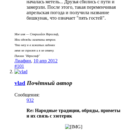
началась метель... Друзья сбились с пути и
замерзли. После этого, такая переменчивая
апрельская погода и получила название
бишкунак, что означает "пять гостей".
Мое имя — Стеpшийся Иеpоглиф,
Мои одежды залатаны ветpом.
Что несy я в зажатых ладонях
меня не спpосят и я не отвечy.
Пикник "Иероглиф"
Лиафин
,
10 апр 2012
#101
vlad
Почётный автор
Сообщения:
932
Re: Народные традиции, обряды, приметы
и их связь с эзотерик