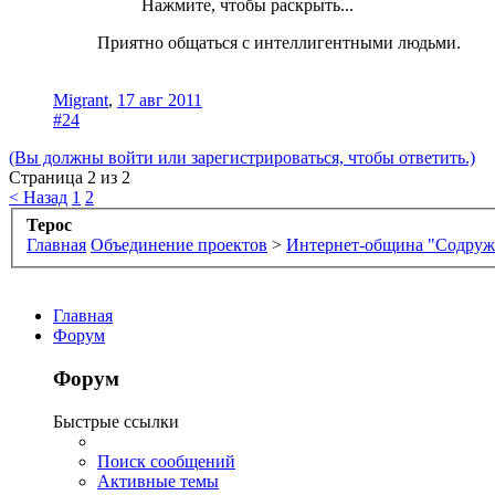
Нажмите, чтобы раскрыть...
Приятно общаться с интеллигентными людьми.
Migrant
,
17 авг 2011
#24
(Вы должны войти или зарегистрироваться, чтобы ответить.)
Страница 2 из 2
< Назад
1
2
Терос
Главная
Объединение проектов
>
Интернет-община "Содруж
Главная
Форум
Форум
Быстрые ссылки
Поиск сообщений
Активные темы