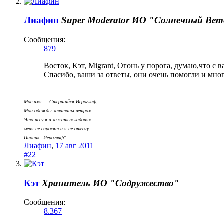
Лиафин
Super Moderator
ИО "Солнечный Вет
Сообщения:
879
Восток, Кэт, Migrant, Огонь у порога, думаю,что с 
Спасибо, ваши за ответы, они очень помогли и мно
Мое имя — Стеpшийся Иеpоглиф,
Мои одежды залатаны ветpом.
Что несy я в зажатых ладонях
меня не спpосят и я не отвечy.
Пикник "Иероглиф"
Лиафин
,
17 авг 2011
#22
Кэт
Хранитель
ИО "Содружество"
Сообщения:
8.367