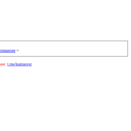
нимания
>
рам:
t.me/kantauver