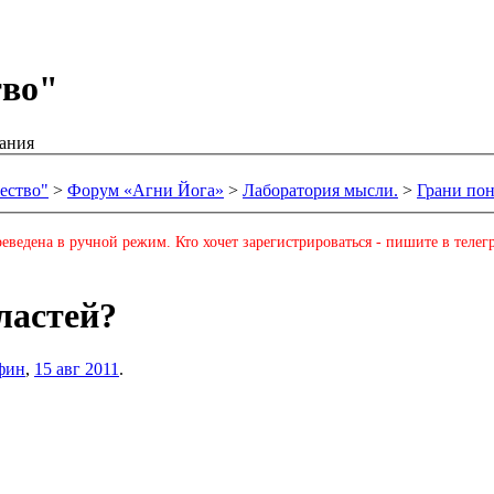
тво"
ания
ество"
>
Форум «Агни Йога»
>
Лаборатория мысли.
>
Грани по
еведена в ручной режим. Кто хочет зарегистрироваться - пишите в телег
ластей?
фин
,
15 авг 2011
.