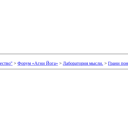
ество"
>
Форум «Агни Йога»
>
Лаборатория мысли.
>
Грани по