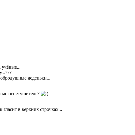
 учёные...
...???
добродушные деденьки...
у нас огнетушитель?
 гласит в верхних строчках...