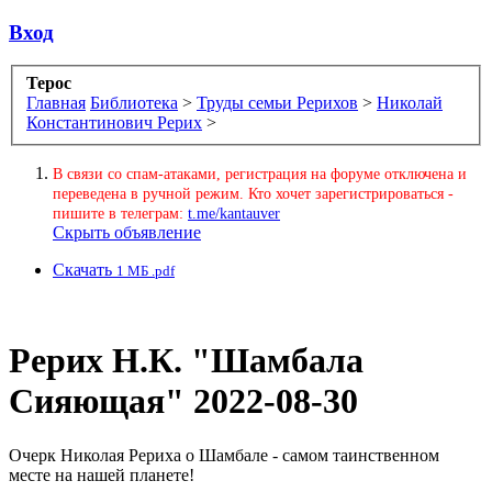
Вход
Терос
Главная
Библиотека
>
Труды семьи Рерихов
>
Николай
Константинович Рерих
>
В связи со спам-атаками, регистрация на форуме отключена и
переведена в ручной режим. Кто хочет зарегистрироваться -
пишите в телеграм:
t.me/kantauver
Скрыть объявление
Скачать
1 МБ .pdf
Рерих Н.К. "Шамбала
Сияющая"
2022-08-30
Очерк Николая Рериха о Шамбале - самом таинственном
месте на нашей планете!