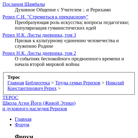
Послания Шамбалы
Духовное Общение с Учителем :. и Рерихами
Рерих С.Н. "Стремиться к прекрасному"
Преобразующая роль искусства; вопросы педагогики;
популяризация гуманистических идей
Рерих Н.К. Листы дневника, том 3
Призыв к культурному единению человечества и
служению Родине
Рерих Н.К. Листы дневника, том 2
О событиях беспокойного предвоенного времени и
начала второй мировой войны
Терос
Главная
Библиотека
>
Труды семьи Рерихов
>
Николай
Константинович Рерих
>
ТЕРОС
Школа Агни Йоги (Живой Этики)
и духовного наследия Рерихов
Главная
Форум
Форум