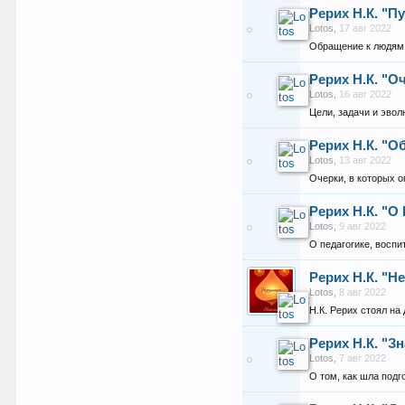
Рерих Н.К. "П
Lotos
,
17 авг 2022
Обращение к людям
Рерих Н.К. "О
Lotos
,
16 авг 2022
Цели, задачи и эво
Рерих Н.К. "О
Lotos
,
13 авг 2022
Очерки, в которых 
Рерих Н.К. "О
Lotos
,
9 авг 2022
О педагогике, восп
Рерих Н.К. "
Lotos
,
8 авг 2022
Н.К. Рерих стоял на
Рерих Н.К. "З
Lotos
,
7 авг 2022
О том, как шла под