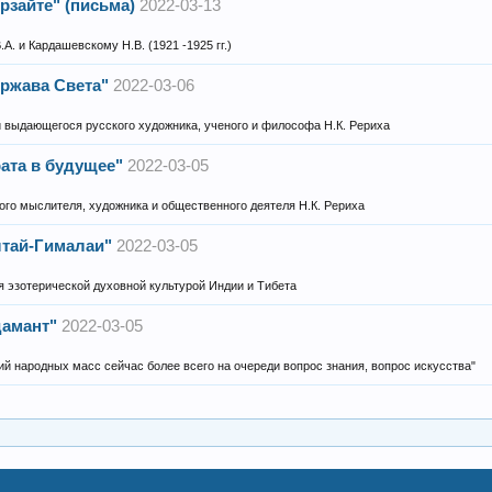
ерзайте" (письма)
2022-03-13
А. и Кардашевскому Н.В. (1921 -1925 гг.)
ержава Света"
2022-03-06
 выдающегося русского художника, ученого и философа Н.К. Рериха
рата в будущее"
2022-03-05
ого мыслителя, художника и общественного деятеля Н.К. Рериха
лтай-Гималаи"
2022-03-05
 эзотерической духовной культурой Индии и Тибета
дамант"
2022-03-05
ний народных масс сейчас более всего на очереди вопрос знания, вопрос искусства"