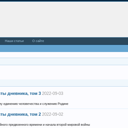
Наши статьи
О сайте
сты дневника, том 3
2022-09-03
му единению человечества и служению Родине
сты дневника, том 2
2022-09-02
йного предвоенного времени и начала второй мировой войны