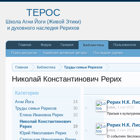
ТЕРОС
Школа Агни Йоги (Живой Этики)
и духовного наследия Рерихов
Главная
Форум
Галерея
Пользователи
Библиотека
Поиск ресурсов
Наиболее активные авторы
Последние оценки
Главная
Библиотека
Труды семьи Рерихов
Николай Константинович Рерих
Категории
Агни Йога
14
Рерих Н.К. Ли
Lotos
,
3 сен 2022
Труды семьи Рерихов
30
Призыв к культурно
Елена Ивановна Рерих
10
Николай Константинович
Рерих Н.К. Ли
Рерих
19
Lotos
,
2 сен 2022
Юрий Николаевич Рерих
0
О событиях беспоко
Святослав Николаевич Рерих