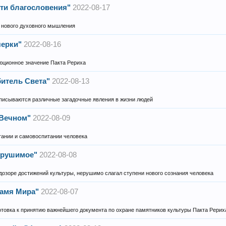
ути благословения"
2022-08-17
 нового духовного мышления
черки"
2022-08-16
люционное значение Пакта Рериха
битель Света"
2022-08-13
описываются различные загадочные явления в жизни людей
 Вечном"
2022-08-09
итании и самовоспитании человека
Нерушимое"
2022-08-08
 дозоре достижений культуры, нерушимо слагал ступени нового сознания человека
намя Мира"
2022-08-07
готовка к принятию важнейшего документа по охране памятников культуры Пакта Рерих