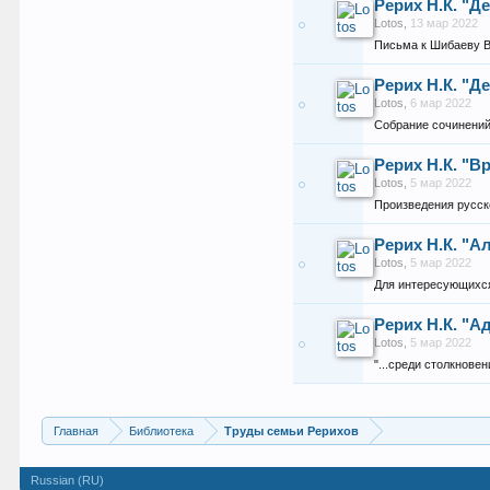
Рерих Н.К. "Д
Lotos
,
13 мар 2022
Письма к Шибаеву В.
Рерих Н.К. "Д
Lotos
,
6 мар 2022
Собрание сочинений
Рерих Н.К. "В
Lotos
,
5 мар 2022
Произведения русск
Рерих Н.К. "А
Lotos
,
5 мар 2022
Для интересующихся
Рерих Н.К. "А
Lotos
,
5 мар 2022
"...среди столкнове
Главная
Библиотека
Труды семьи Рерихов
Russian (RU)