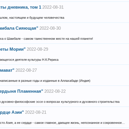
сты дневника, том 1
2022-08-31
шлом, настоящем и будущем человечества
Шамбала Сияющая"
2022-08-30
ха о Шамбале - самом таинственном месте на нашей планете!
Цветы Мории"
2022-08-29
ающегося деятеля культуры Н.К.Рериха
имават"
2022-08-27
 написанные в разные годы и изданные в Аллахабаде (Индия)
Твердыня Пламенная"
2022-08-22
и духовно-философские эссе о вопросах культурного и духовного строительства
ердце Азии"
2022-08-21
сто Азия, а ее сердце - самое главное, дающее жизнь, непознанное и сокровенное…