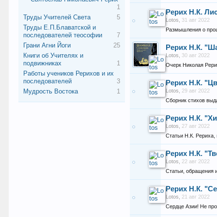
1
Рерих Н.К. Ли
Труды Учителей Света
5
Lotos
,
31 авг 2022
Труды Е.П.Блаватской и
Размышления о про
последователей теософии
7
Грани Агни Йоги
25
Рерих Н.К. "
Книги об Учителях и
Lotos
,
30 авг 2022
подвижниках
1
Очерк Николая Рери
Работы учеников Рерихов и их
последователей
3
Рерих Н.К. "
Мудрость Востока
1
Lotos
,
29 авг 2022
Сборник стихов выд
Рерих Н.К. "Х
Lotos
,
27 авг 2022
Статьи Н.К. Рериха,
Рерих Н.К. "
Lotos
,
22 авг 2022
Cтатьи, обращения 
Рерих Н.К. "С
Lotos
,
21 авг 2022
Сердце Азии! Не про