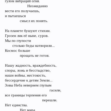
гулом вибраций огня.
Неожиданно​
вести его получаешь,
и пытаешься
смысл их понять.​
На планете бушуют стихии.
Грозен лик её ныне, суров.
Мы по глупости
столько беды натворили...​
Космос больше
прощать не готов.​
Нашу жадность, враждебность,
споры, ложь и бесстыдство,
наши войны, жестокость,
бессердечие к детям Земли...
Зовы Неба неверием глупым
гасили,​
все границы терпения его
перешли.​
Нет единства.
Нет мира