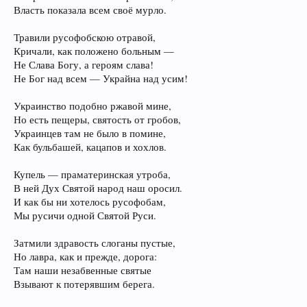
Власть показала всем своё мурло.
Травили русофобскою отравой,
Кричали, как положено больным —
Не Слава Богу, а героям слава!
Не Бог над всем — Укра‌йна над усим!
Укра‌инство подобно ржавой мине,
Но есть пещеры, святость от гробов,
Укра‌инцев там не было в помине,
Как бульбашей, кацапов и хохлов.
Купель — праматеринская утроба,
В ней Дух Святой народ наш оросил.
И как бы ни хотелось русофобам,
Мы русичи одной Святой Руси.
Затмили здравость слоганы пустые,
Но лавра, как и прежде, дорога‌:
Там наши незабвенные святые
Взывают к потерявшим берега.