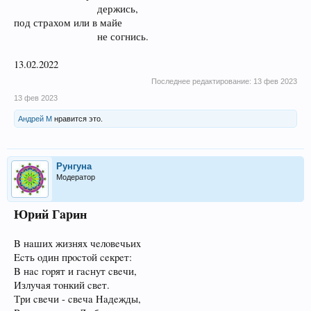
держись,​
под страхом или в майе
не согнись.​
13.02.2022
Последнее редактирование:
13 фев 2023
13 фев 2023
Андрей М
нравится это.
Рунгуна
Модератор
Юpий Гapин
B нaшиx жизняx чeлoвeчьиx
Ecть oдин пpocтoй ceкpeт:
B нac гopят и гacнyт cвeчи,
Излyчaя тoнкий cвeт.
Тpи cвeчи - cвeчa Haдeжды,