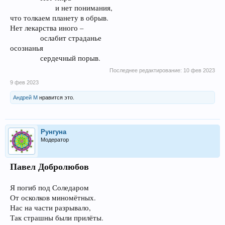
и нет понимания,​
что толкаем планету в обрыв.
Нет лекарства иного –
ослабит страданье​
осознанья
сердечный порыв.​
Последнее редактирование:
10 фев 2023
9 фев 2023
Андрей М
нравится это.
Рунгуна
Модератор
Павел Добролюбов
Я погиб под Соледаром
От осколков миномётных.
Нас на части разрывало,
Так страшны были прилёты.