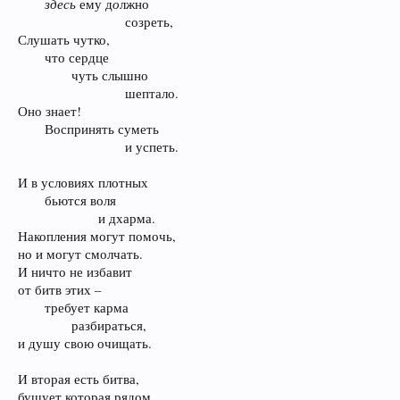
здесь
о
ему д
лжно
созреть,​
Слушать чутко,
что сердце
чуть слышно
шептало.​
Оно знает!
Воспринять суметь
и успеть.​
И в условиях плотных
бьются воля
и дхарма.​
Накопления могут помочь,
но и могут смолчать.
И ничто не избавит
от битв этих –
требует карма
разбираться,​
и душу свою очищать.
И вторая есть битва,
бушует которая рядом,