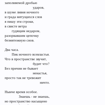
заполняемой дробью
ударов,​
в шуме ливня ночного
и града мятущихся слов
я пишу эти строки,
в свисте ветра
гудящим недаром,​
разорвавшим цепочку
безмятежную снов.
Два часа.
Пик ночного всевластья.​
Что в пространстве звучит,
будит что?​
Без причин не бывает
ненастья,​
просто так не тревожит
ничто.
Нынче время особое.
Знаешь - не знаешь,​
но пространство насыщено