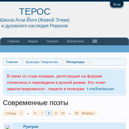
Вход
ТЕРОС
Школа Агни Йоги (Живой Этики)
и духовного наследия Рерихов
Главная
Форум
Галерея
Библиотека
Главная
Культура. Творчество
Литература
В связи со спам-атаками, регистрация на форуме
отключена и переведена в ручной режим. Кто хочет
зарегистрироваться - пишите в телеграм:
t.me/kantauver
Современные поэты
< Назад
1
←
6
7
8
9
10
→
56
Вперёд >
Рунгуна