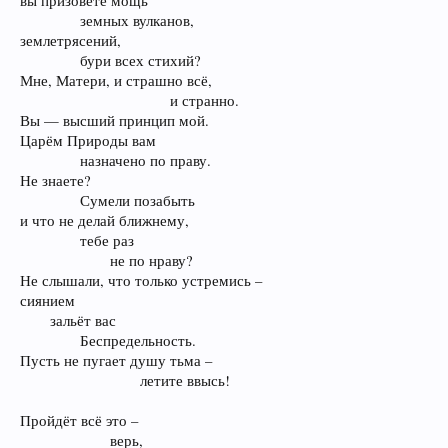
вы призовёте мощь
земных вулканов,​
землетрясений,
бури всех стихий?​
Мне, Матери, и страшно всё,
и странно.​
Вы — высший принцип мой.
Царём Природы вам
назначено по праву.​
Не знаете?
Сумели позабыть​
и что не делай ближнему,
тебе раз
не по нраву?​
Не слышали, что только устремись –
сиянием
зальёт вас
Беспредельность.​
Пусть не пугает душу тьма –
летите ввысь!​
Пройдёт всё это –
верь,