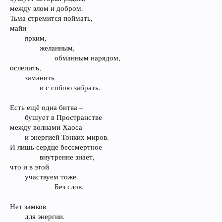
между злом и добром.
Тьма стремится поймать,
майи
ярким,
желанным,
обманным нарядом,​
ослепить,
заманить
и с собою забрать.​
Есть ещё одна битва –
бушует в Пространстве​
между волнами Хаоса
и энергией Тонких миров.​
И лишь сердце бессмертное
внутренне знает,​
что и в этой
участвуем тоже.
Без слов.​
Нет замков
для энергии.