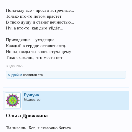
Поначалу все - просто встречные...
Только кто-то потом врастёт
В твою душу и станет вечностью...
Ну, а кто-то, как дым уйдёт...
Приходящие... уходящие...
Каждый в сердце оставит след.
Но однажды ты вновь стучащему
Тихо скажешь, что места нет.
30 дек 2022
Андрей М
нравится это.
Рунгуна
Модератор
Ольга Дрожжина
Ты знaeшь, Бoг, я cкaзoчнo бoгaтa..