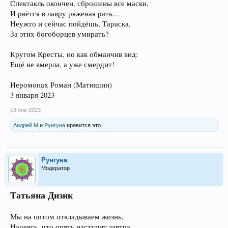
Спектакль окончен, сброшены все маски,
И рвётся в лавру ряженая рать…
Неужто и сейчас пойдёшь, Тараска,
За этих богоборцев умирать?
Кругом Кресты, но как обманчив вид:
Ещё не вмерла, а уже смердит!
Иеромонах Роман (Матюшин)
3 января 2023
18 янв 2023
Андрей М
и
Рунгуна
нравится это.
Рунгуна
Модератор
Татьяна Дизик
Мы на потом откладываем жизнь,
Надеясь, что опять наступит завтра,