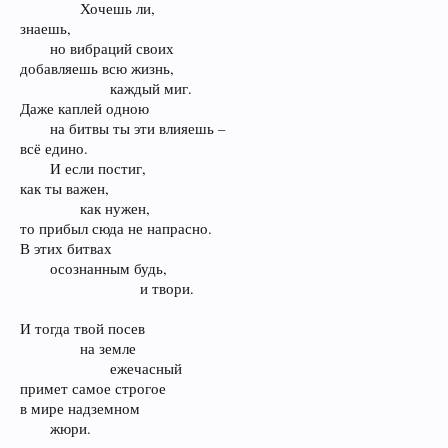
Хочешь ли,​
знаешь,
но вибраций своих​
добавляешь всю жизнь,
каждый миг.​
Даже каплей одною
на битвы ты эти влияешь –​
всё едино.
И если постиг,​
как ты важен,
как нужен,​
то прибыл сюда не напрасно.
В этих битвах
осознанным будь,
и твори.​
И тогда твой посев
на земле
ежечасный​
примет самое строгое
в мире надземном
жюри.​