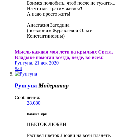
Боимся полюбить, чтоб после не тужить...
На что мы тратим жизнь?!
А надо просто жить!
Анастасия Загодина
(псевдоним Журавлёвой Ольги
Константиновны)
Мысль каждая моя лети на крыльях Света,
Владыке помогай всегда, везде, во всём!
Рунгуна
,
21 дек 2020
#24
Рунгуна
Модератор
Сообщения:
28.080
Наталия Заря
ЦВЕТОК ЛЮБВИ
Расцвёл цветок Любви на всей планете,