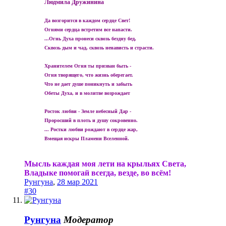
Людмила Дружинина
Да возгорится в каждом сердце Свет!
Огнями сердца встретим все напасти.
...Огнь Духа пронеси сквозь бездну бед,
Сквозь дым и чад, сквозь ненависть и страсти.
Хранителем Огня ты призван быть -
Огня творящего, что жизнь оберегает.
Что не дает душе поникнуть и забыть
Обеты Духа, и в молитве возрождает
Росток любви - Земле небесный Дар -
Проросший в плоть и душу сокровенно.
... Ростки любви рождают в сердце жар,
Вмещая искры Пламени Вселенной.
Мысль каждая моя лети на крыльях Света,
Владыке помогай всегда, везде, во всём!
Рунгуна
,
28 мар 2021
#30
Рунгуна
Модератор