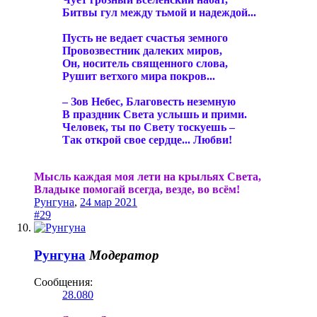
Битвы гул между тьмой и надеждой...
Пусть не ведает счастья земного
Провозвестник далеких миров,
Он, носитель священного слова,
Рушит ветхого мира покров...
– Зов Небес, Благовесть неземную
В праздник Света услышь и прими.
Человек, ты по Свету тоскуешь –
Так открой свое сердце... Любви!
Мысль каждая моя лети на крыльях Света,
Владыке помогай всегда, везде, во всём!
Рунгуна
,
24 мар 2021
#29
Рунгуна
Модератор
Сообщения:
28.080