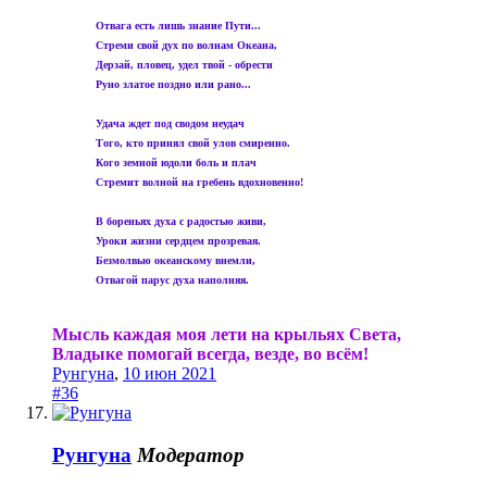
Отвага есть лишь знание Пути...
Стреми свой дух по волнам Океана,
Дерзай, пловец, удел твой - обрести
Руно златое поздно или рано...
Удача ждет под сводом неудач
Того, кто принял свой улов смиренно.
Кого земной юдоли боль и плач
Стремит волной на гребень вдохновенно!
В бореньях духа с радостью живи,
Уроки жизни сердцем прозревая.
Безмолвью океанскому внемли,
Отвагой парус духа наполняя.
Мысль каждая моя лети на крыльях Света,
Владыке помогай всегда, везде, во всём!
Рунгуна
,
10 июн 2021
#36
Рунгуна
Модератор