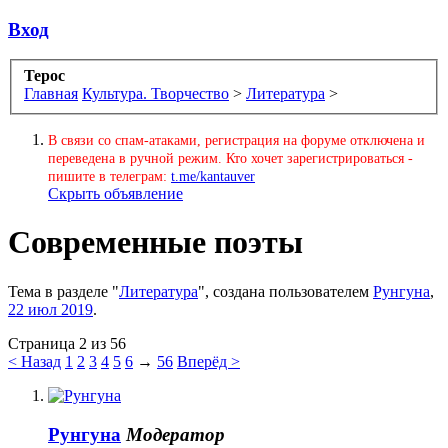
Вход
Терос
Главная
Культура. Творчество
>
Литература
>
В связи со спам-атаками, регистрация на форуме отключена и
переведена в ручной режим. Кто хочет зарегистрироваться -
пишите в телеграм:
t.me/kantauver
Скрыть объявление
Современные поэты
Тема в разделе "
Литература
", создана пользователем
Рунгуна
,
22 июл 2019
.
Страница 2 из 56
< Назад
1
2
3
4
5
6
→
56
Вперёд >
Рунгуна
Модератор