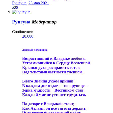
Рунгуна
,
23 мар 2021
#28
Рунгуна
Модератор
Сообщения:
28.080
Людмила Дружинина
Возрастивший к Владыке любовь,
Устремившийся к Сердцу Вселенной
Крылья духа расправить готов
Над тенетами бытности тленной...
Благо Знания духом приняв,
В каждом дне отдает – по крупице –
Зерна мудрости... Вестником став,
Каждый миг не устанет трудиться.
На дозоре с Владыкой стоит,
Как Атлант, он все тяготы держит,
Чует грозный вселенский набат,