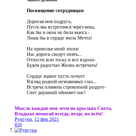
Людмила Дружинина
Посвящение сотрудницам
Дорогая моя подруга,
Пусть мы встретимся через века,
Как бы в окна не била вьюга -
Лишь бы в сердце жила Мечта!
На приволье иной эпохи
Нас дороги сведут опять...
Отпусти всю тоску и все вздохи-
Будем радостью Жизнь встречать!
Сердце зоркое пусть почует
Взгляд родной незнакомых глаз...
Встреча пламень стремлений раздует-
Свет дерзаний обнимет нас!
Мысль каждая моя лети на крыльях Света,
Владыке помогай всегда, везде, во всём!
Рунгуна
,
12 фев 2021
#26