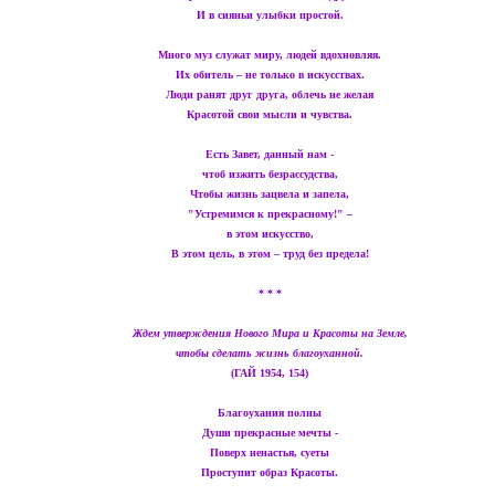
И в сияньи улыбки простой.
Много муз служат миру, людей вдохновляя.
Их обитель – не только в искусствах.
Люди ранят друг друга, облечь не желая
Красотой свои мысли и чувства.
Есть Завет, данный нам -
чтоб изжить безрассудства,
Чтобы жизнь зацвела и запела,
"Устремимся к прекрасному!" –
в этом искусство,
В этом цель, в этом – труд без предела!
* * *
Ждем утверждения Нового Мира и Красоты на Земле,
чтобы сделать жизнь благоуханной.
(ГАЙ 1954, 154)
Благоухания полны
Души прекрасные мечты -
Поверх ненастья, суеты
Проступит образ Красоты.