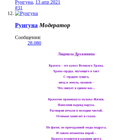
Рунгуна
,
13 апр 2021
#31
Рунгуна
Модератор
Сообщения:
28.080
Людмила Дружинина
Красота – это купол Великого Храма,
Храма сердца, звучащего в такт
С сердцем сущего,
звезд и земель, океанов –
Что связует в единое нас...
Красотою проникнута музыка Жизни,
Наполняя надежд паруса,
Растворяя печали в мелодии чистой,
Огоньки зажигает в глазах.
Не фасон, не причудливой моды подруга,
И совсем незаметна порой –
Красота отзовется в касании друга