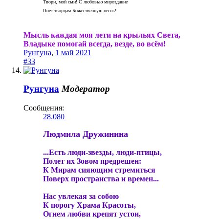
Твори, мой сын! С любовью мироздание
Поет творцам Божественную песнь!
Мысль каждая моя лети на крыльях Света,
Владыке помогай всегда, везде, во всём!
Рунгуна
,
1 май 2021
#33
Рунгуна
Модератор
Сообщения:
28.080
Людмила Дружинина
...Есть люди-звезды, люди-птицы,
Полет их Зовом предрешен:
К Мирам сияющим стремиться
Поверх пространства и времен...
Нас увлекая за собою
К порогу Храма Красоты,
Огнем любви крепят устои,