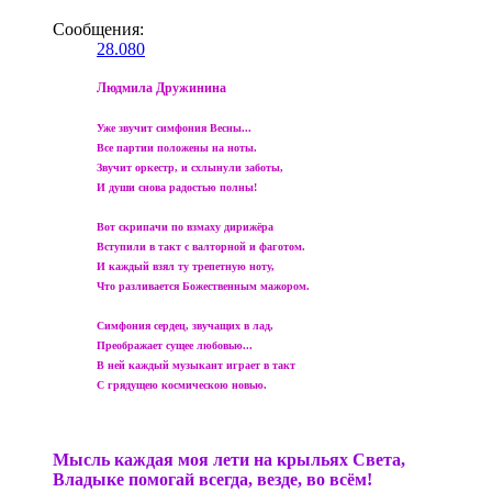
Сообщения:
28.080
Людмила Дружинина
Уже звучит симфония Весны...
Все партии положены на ноты.
Звучит оркестр, и схлынули заботы,
И души снова радостью полны!
Вот скрипачи по взмаху дирижёра
Вступили в такт с валторной и фаготом.
И каждый взял ту трепетную ноту,
Что разливается Божественным мажором.
Симфония сердец, звучащих в лад,
Преображает сущее любовью...
В ней каждый музыкант играет в такт
С грядущею космическою новью.
Мысль каждая моя лети на крыльях Света,
Владыке помогай всегда, везде, во всём!