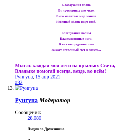
Благоухания полно
От лучезарных дум чело,
В его молитвах мир земной
Небесный облик ищет свой.
Благоухания полны
Благословенные пути,
В них сострадания слеза
Зажжет нетленный свет в глазах…
Мысль каждая моя лети на крыльях Света,
Владыке помогай всегда, везде, во всём!
Рунгуна
,
15 апр 2021
#32
Рунгуна
Модератор
Сообщения:
28.080
Людмила Дружинина