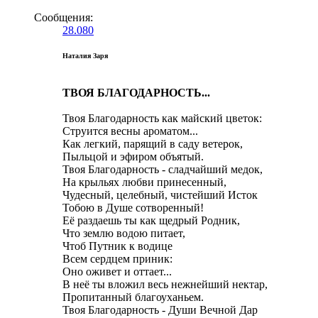
Сообщения:
28.080
Наталия Заря
ТВОЯ БЛАГОДАРНОСТЬ...
Твоя Благодарность как майский цветок:
Струится весны ароматом...
Как легкий, парящий в саду ветерок,
Пыльцой и эфиром объятый.
Твоя Благодарность - сладчайший медок,
На крыльях любви принесенный,
Чудесный, целебный, чистейший Исток
Тобою в Душе сотворенный!
Её раздаешь ты как щедрый Родник,
Что землю водою питает,
Чтоб Путник к водице
Всем сердцем приник:
Оно оживет и оттает...
В неё ты вложил весь нежнейший нектар,
Пропитанный благоуханьем.
Твоя Благодарность - Души Вечной Дар