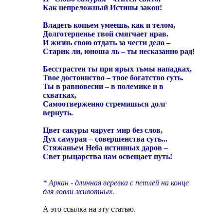
Как непреложный Истины закон!
Владеть копьем умеешь, как и телом,
Долготерпенье твой смягчает нрав.
И жизнь свою отдать за чести дело –
Старик ли, юноша ль – ты несказанно рад!
Бесстрастен ты при ярых тьмы нападках,
Твое достоинство – твое богатство суть.
Ты в равновесии – в полемике и в
схватках,
Самоотверженно стремишься долг
вернуть.
Цвет сакуры чарует мир без слов,
Дух самурая – совершенства суть...
Стяжаньем Неба истинных даров –
Свет рыцарства нам освещает путь!
* Аркан - длинная веревка с петлей на конце
для ловли животных.
А это ссылка на эту статью.