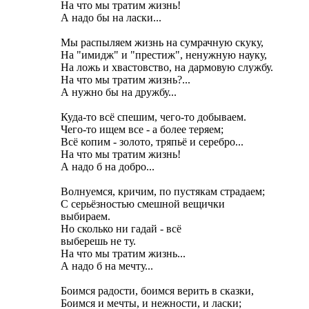
На что мы тратим жизнь!
А надо бы на ласки...
Мы распыляем жизнь на сумрачную скуку,
На "имидж" и "престиж", ненужную науку,
На ложь и хвастовство, на дармовую службу.
На что мы тратим жизнь?...
А нужно бы на дружбу...
Куда-то всё спешим, чего-то добываем.
Чего-то ищем все - а более теряем;
Всё копим - золото, тряпьё и серебро...
На что мы тратим жизнь!
А надо б на добро...
Волнуемся, кричим, по пустякам страдаем;
С серьёзностью смешной вещички
выбираем.
Но сколько ни гадай - всё
выберешь не ту.
На что мы тратим жизнь...
А надо б на мечту...
Боимся радости, боимся верить в сказки,
Боимся и мечты, и нежности, и ласки;