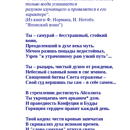
только когда усваивается
разумом изучающего и проявляется в его
характере".
(Из книги Ф. Нормана, И. Нитобэ.
"Японский воин")
Ты – самурай – бесстрашный, стойкий
воин,
Преодолевший в духе века муть.
Мечом разишь пощады недостойных,
Узрев "к утраченному раю узкий путь"...
Ты – рыцарь, чистый духом от рожденья,
Небесный славный воин в сне земном,
Священной битвы Света отраженье –
Свой суд вершишь ты сам – в себе самом...
В стремлении достигнуть Абсолюта
Ты укрощаешь меч арканом* дзэн.
И праведность Конфуция и Будды
Горящим сердцем правит каждый день.
Твой кодекс чести кровью запечатан
В скрижалях духа испокон времен.
И "слово самурая" чтится свято,