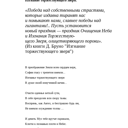
Изгнание торжествующего зверя.
«Победа над собственными страстями,
которые издавна тиранят нас
и помыкают нами, славнее победы над
гигантами!.. Пусть установится
новый праздник — праздник Очищения Неба
и Изгнания Торжествую-
щего Зверя, олицетворяющего пороки».
(Из книги Д. Бруно "Изгнание
торжествующего зверя")
В преображение Земли всем сердцем веря,
Софии гласу с трепетом внемли...
Изгнанье торжествующего зверя
В душе своей измученной начни...
Очисти одеянья ветхой сути,
В себе преодолев всю свору тьмы.
Воспрянь, как Ангел, и бесстрашно будь им,
Не внемля осуждению толпы ...
И девять Муз тебе вручат скрижали,
Ключи к познанью плоти и Небес.