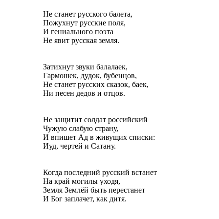
Не станет русского балета,
Пожухнут русские поля,
И гениального поэта
Не явит русская земля.
Затихнут звуки балалаек,
Гармошек, дудок, бубенцов,
Не станет русских сказок, баек,
Ни песен дедов и отцов.
Не защитит солдат российский
Чужую слабую страну,
И впишет Ад в живущих списки:
Иуд, чертей и Сатану.
Когда последний русский встанет
На край могилы уходя,
Земля Землёй быть перестанет
И Бог заплачет, как дитя.