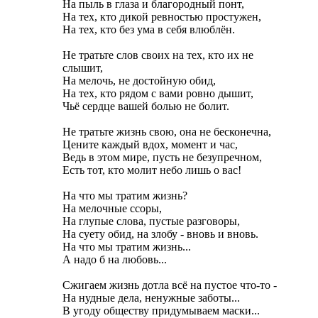
На пыль в глаза и благородный понт,
На тех, кто дикой ревностью простужен,
На тех, кто без ума в себя влюблён.
Hе тратьте слов своих на тех, кто их не
слышит,
На мелочь, не достойную обид,
На тех, кто рядом с вами ровно дышит,
Чьё сердце вашей болью не болит.
Не тратьте жизнь свою, она не бесконечна,
Цените каждый вдох, момент и час,
Ведь в этом мире, пусть не безупречном,
Есть тот, кто молит небо лишь о вас!
На что мы тратим жизнь?
На мелочные ссоры,
На глупые слова, пустые разговоры,
На суету обид, на злобу - вновь и вновь.
На что мы тратим жизнь...
А надо б на любовь...
Сжигаем жизнь дотла всё на пустое что-то -
На нудные дела, ненужные заботы...
В угоду обществу придумываем маски...