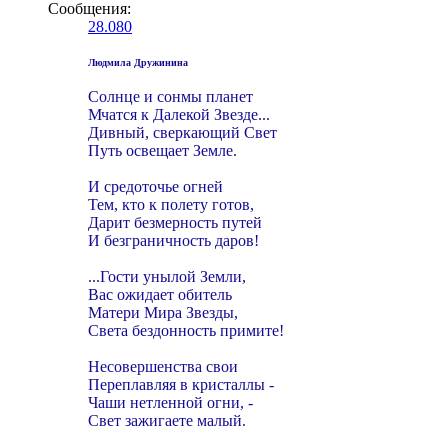
Сообщения:
28.080
Людмила Дружинина
Солнце и сонмы планет
Мчатся к Далекой Звезде...
Дивный, сверкающий Свет
Путь освещает Земле.
И средоточье огней
Тем, кто к полету готов,
Дарит безмерность путей
И безграничность даров!
...Гости унылой Земли,
Вас ожидает обитель
Матери Мира Звезды,
Света бездонность примите!
Несовершенства свои
Переплавляя в кристаллы -
Чаши нетленной огни, -
Свет зажигаете малый.