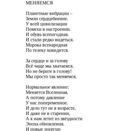
МЕНЯЕМСЯ
Планетные вибрации –
Земли сердцебиение.
У всей цивилизации
Помехи в настроении.
И обувь всепогодная.
И стали редко видеться.
Морока всенародная
По телеку ковидится.
За сердце и за голову
Всё чаще мы хватаемся.
Но не берите в голову!
Мы просто так меняемся.
Нормальное явление:
Меняется Вселенная,
А потому давление
У нас попеременное.
И дело тут не в возрасте,
И даже не в старении,
А к нам летит из звёздности
Эпоха обновления.
И новые энергии