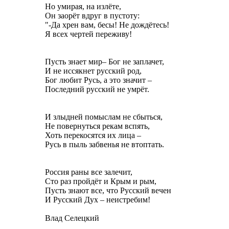
Но умирая, на излёте,
Он заорёт вдруг в пустоту:
"-Да хрен вам, бесы! Не дождётесь!
Я всех чертей переживу!
Пусть знает мир– Бог не заплачет,
И не иссякнет русский род,
Бог любит Русь, а это значит –
Последний русский не умрёт.
И злыдней помыслам не сбыться,
Не повернуться рекам вспять,
Хоть перекосятся их лица –
Русь в пыль забвенья не втоптать.
Россия раны все залечит,
Сто раз пройдёт и Крым и рым,
Пусть знают все, что Русский вечен
И Русский Дух – неистребим!
Влад Селецкий