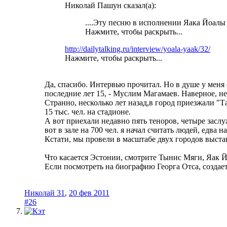
Николай Пашун сказал(а):
....Эту песню в исполнении Яака Йоалы 
Нажмите, чтобы раскрыть...
http://dailytalking.ru/interview/yoala-yaak/32/
Нажмите, чтобы раскрыть...
Да, спасибо. Интервью прочитал. Но в душе у меня о
последние лет 15, - Муслим Магамаев. Наверное, не
Странно, несколько лет назад,в город приезжали "Та
15 тыс. чел. на стадионе.
А вот приехали недавно пять теноров, четыре засл
вот в зале на 700 чел. я начал считать людей, едва н
Кстати, мы провели в масштабе двух городов выстав
Что касается Эстонии, смотрите Тынис Мяги, Яак Й
Если посмотреть на биографию Георга Отса, создае
Николай 31
,
20 фев 2011
#26