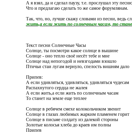
А я взял, да и сделал паузу, т.е. прослушал эту песню
Что и предлагаю сделать то же самое форумлянам.
Так, что, но, лучше скажу словами из песни, ведь 
жить,а если жить по солнечным часам, то стане
Текст песни Солнечные Часы
Солнце, ты посмотри какое солнце в вышине
Солнце - оно тепло своё несёт тебе и мне
Солнце над непогодой и невзгодами взошло
Птичьи стаи лугам вернуло, спелость вишням дало
Припев:
А если удивляться, удивляться, удивляться чудесам
Распахнутого сердца не жалея
А если жить,а если жить по солнечным часам
То станет на земле еще теплее
Солнце в ребячем смехе колокольчиком звенит
Солнце в глазах любимых жарким пламенем горит
Солнце в письме солдату из далекой стороны
Золотые колосья хлеба до краев им полны
Припев