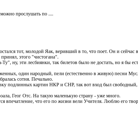
можно прослушать по ....
стался тот, молодой Яак, веривший в то, что поет. Он и сейчас 
 принял, этого "чистогана".
-Ту", ну, эти лесбиянки, так билетов было не достать, но я бы е
уженных, один народный, пели (естественно в живую) песни Мус
абралась сотня. Печально.
ку подлинных картин НКР и СНР, так вот вход был свободный, т.е
оала, Геог Отс. На такую маленькую страну - уже много.
тся впечатление, что его по жизни вели Учителя. Люблю его тво