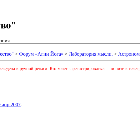
тво"
ания
ество"
>
Форум «Агни Йога»
>
Лаборатория мысли.
>
Астроном
еведена в ручной режим. Кто хочет зарегистрироваться - пишите в телег
9 апр 2007
.