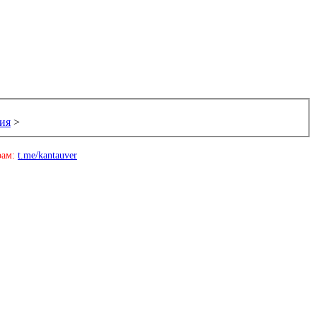
ия
>
рам:
t.me/kantauver