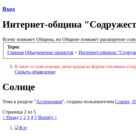
Вход
Интернет-община "Содружес
Всему поможет Община, но Общине поможет расширение созн
Терос
Главная
Объединение проектов
>
Интернет-община "Содруж
В связи со спам-атаками, регистрация на форуме отключена и пер
Скрыть объявление
Солнце
Тема в разделе "
Астрономия
", создана пользователем
Cramer
,
2
Страница 2 из 5
< Назад
1
2
3
4
5
Вперёд >