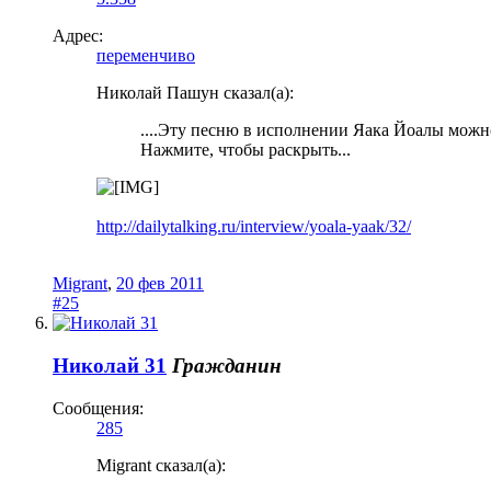
Адрес:
переменчиво
Николай Пашун сказал(а):
....Эту песню в исполнении Яака Йоалы можно
Нажмите, чтобы раскрыть...
http://dailytalking.ru/interview/yoala-yaak/32/
Migrant
,
20 фев 2011
#25
Николай 31
Гражданин
Сообщения:
285
Migrant сказал(а):