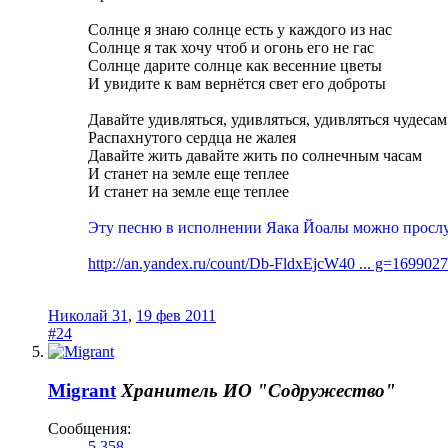
Солнце я знаю солнце есть у каждого из нас
Солнце я так хочу чтоб и огонь его не гас
Солнце дарите солнце как весенние цветы
И увидите к вам вернётся свет его доброты
Давайте удивляться, удивляться, удивляться чудесам
Распахнутого сердца не жалея
Давайте жить давайте жить по солнечным часам
И станет на земле еще теплее
И станет на земле еще теплее
Эту песню в исполнении Яака Йоалы можно прослу
http://an.yandex.ru/count/Db-FldxEjcW40 ... g=169902
Николай 31
,
19 фев 2011
#24
Migrant
Хранитель
ИО "Содружество"
Сообщения:
5.358