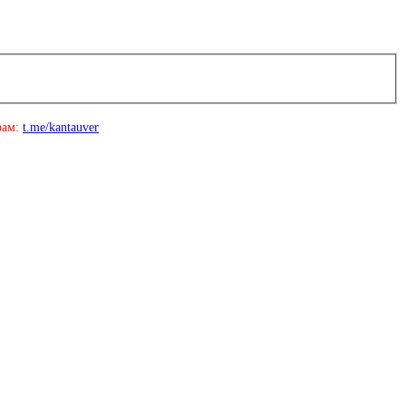
рам:
t.me/kantauver