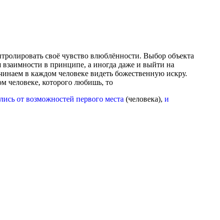
онтролировать своё чувство влюблённости. Выбор объекта
 взаимности в принципе, а иногда даже и выйти на
начинаем в каждом человеке видеть божественную искру.
том человеке, которого любишь, то
лись от возможностей первого места
(человека),
и