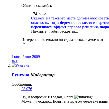
Община сказал(а):
174. <...>
Скажем, на таком-то месте должна обосноват
опасность. Тогда
берем новое место и перено
переживаем эффект первого решения, подво
Нажмите, чтобы раскрыть...
Интересно: возможно ли сделать тоже самое в отно
:?:
Lotos
,
5 янв 2009
#21
Рунгуна
Модератор
Сообщения:
28.076
Ну, и вопросик ты задал, Олег!
Может, и можно... Если ты в другом человеке нашел