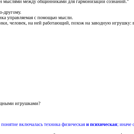
бмен мыслями между общинниками для гармонизации сознаний."
о-другому.
ника управляемая с помощью мысли.
ники, человек, на ней работающий, похож на заводную игрушку: в
водными игрушками?
о понятие включалась техника физическая
и психическая
; иначе