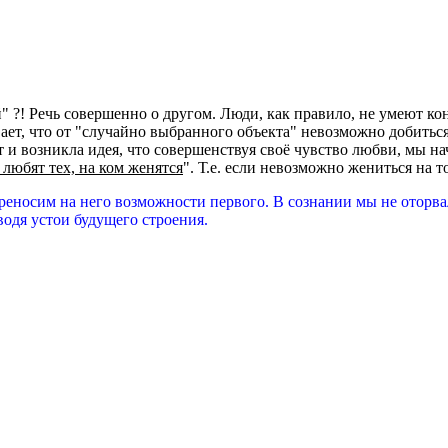
й" ?! Речь совершенно о другом. Люди, как правило, не умеют к
ает, что от "случайно выбранного объекта" невозможно добиться
от и возникла идея, что совершенствуя своё чувство любви, мы 
 любят тех, на ком женятся
". Т.е. если невозможно жениться на 
реносим на него возможности первого. В сознании мы не оторва
одя устои будущего строения.