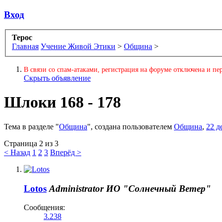
Вход
Терос
Главная
Учение Живой Этики
>
Община
>
В связи со спам-атаками, регистрация на форуме отключена и пер
Скрыть объявление
Шлоки 168 - 178
Тема в разделе "
Община
", создана пользователем
Община
,
22 д
Страница 2 из 3
< Назад
1
2
3
Вперёд >
Lotos
Administrator
ИО "Солнечный Ветер"
Сообщения:
3.238