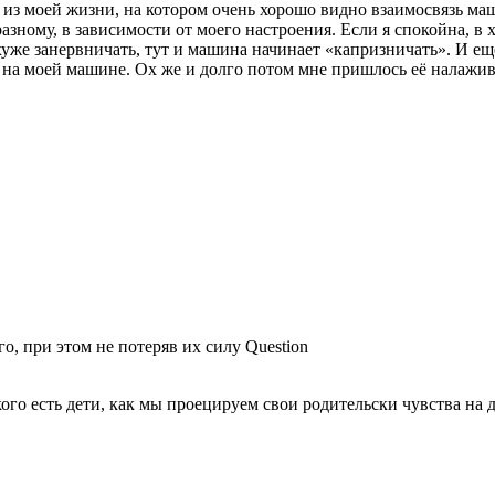
ер из моей жизни, на котором очень хорошо видно взаимосвязь м
азному, в зависимости от моего настроения. Если я спокойна, в 
уже занервничать, тут и машина начинает «капризничать». И еще
 на моей машине. Ох же и долго потом мне пришлось её налажив
го, при этом не потеряв их силу Question
 кого есть дети, как мы проецируем свои родительски чувства на